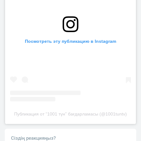
Посмотреть эту публикацию в Instagram
Публикация от “1001 түн” бағдарламасы (@1001tuntv)
Сіздің реакцияңыз?