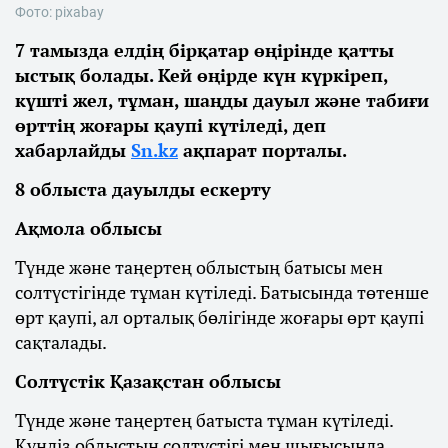
Фото: pixabay
7 тамызда елдің бірқатар өңірінде қатты
ыстық болады. Кей өңірде күн күркіреп,
күшті жел, тұман, шаңды дауыл және табиғи
өрттің жоғары қаупі күтіледі, деп
хабарлайды
Sn.kz
ақпарат порталы.
8 облыста дауылды ескерту
Ақмола облысы
Түнде және таңертең облыстың батысы мен
солтүстігінде тұман күтіледі. Батысында төтенше
өрт қаупі, ал орталық бөлігінде жоғары өрт қаупі
сақталады.
Солтүстік Қазақстан облысы
Түнде және таңертең батыста тұман күтіледі.
Күндіз облыстың солтүстігі мен шығысында