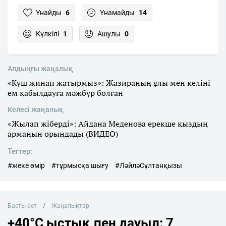
Ұнайды
6
Ұнамайды
14
Күлкілі
1
Ашулы
0
Алдыңғы жаңалық
«Күш жинап жатырмыз»: Жазираның ұлы мен келіні
ем қабылдауға мәжбүр болған
Келесі жаңалық
«Жылап жіберді»: Айдана Меденова ерекше қыздың
арманын орындады (ВИДЕО)
Тегтер:
#жеке өмір
#тұрмысқа шығу
#ЛәйләСұлтанқызы
Басты бет
Жаңалықтар
+40°C ыстық пен дауыл: 7