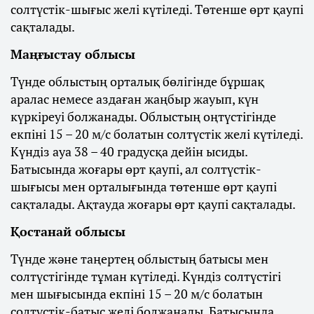
солтүстік-шығыс желі күтіледі. Төтенше өрт қаупі
сақталады.
Маңғыстау облысы
Түнде облыстың орталық бөлігінде бұршақ
аралас немесе аздаған жаңбыр жауып, күн
күркіреуі болжанады. Облыстың оңтүстігінде
екпіні 15 – 20 м/с болатын солтүстік желі күтіледі.
Күндіз ауа 38 – 40 градусқа дейін ысиды.
Батысында жоғары өрт қаупі, ал солтүстік-
шығысы мен орталығында төтенше өрт қаупі
сақталады. Ақтауда жоғары өрт қаупі сақталады.
Қостанай облысы
Түнде және таңертең облыстың батысы мен
солтүстігінде тұман күтіледі. Күндіз солтүстігі
мен шығысында екпіні 15 – 20 м/с болатын
солтүстік-батыс желі болжанады. Батысында,