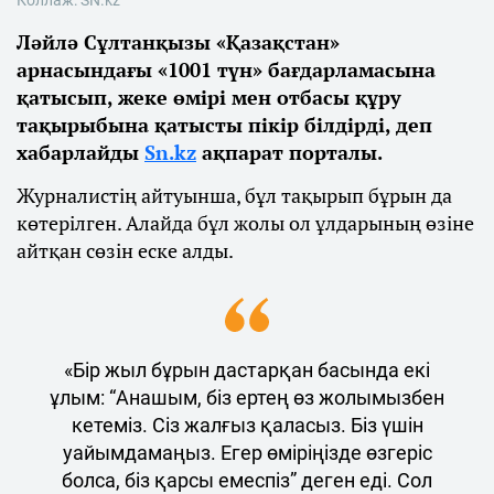
Коллаж: SN.kz
Ләйлә Сұлтанқызы «Қазақстан»
арнасындағы «1001 түн» бағдарламасына
қатысып, жеке өмірі мен отбасы құру
тақырыбына қатысты пікір білдірді, деп
хабарлайды
Sn.kz
ақпарат порталы.
Журналистің айтуынша, бұл тақырып бұрын да
көтерілген. Алайда бұл жолы ол ұлдарының өзіне
айтқан сөзін еске алды.
«Бір жыл бұрын дастарқан басында екі
ұлым: “Анашым, біз ертең өз жолымызбен
кетеміз. Сіз жалғыз қаласыз. Біз үшін
уайымдамаңыз. Егер өміріңізде өзгеріс
болса, біз қарсы емеспіз” деген еді. Сол