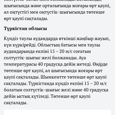
шығысында және орталығында жоғары өрт қаупі,
ал оңтүстігі мен оңтүстік-шығысында төтенше
өрт қаупі сақталады.
Түркістан облысы
Күндіз таулы аудандарда өткінші жаңбыр жауып,
күн күркірейді. Облыстың батысы мен таулы
аудандарында екпіні 15 – 20 м/с соғатын
солтүстік-шығыс желі болжанады. Ауа
температурасы 40 градусқа дейін жетеді. Өңірде
төтенше өрт қаупі, ал шығысында жоғары өрт
қаупі сақталады. Шымкентте төтенше өрт қаупі
сақталады. Түркістанда күндіз екпіні 15 – 20 м/с
болатын солтүстік-шығыс желі және 40 градусқа
дейін ыстық күтіледі. Төтенше өрт қаупі
сақталады.