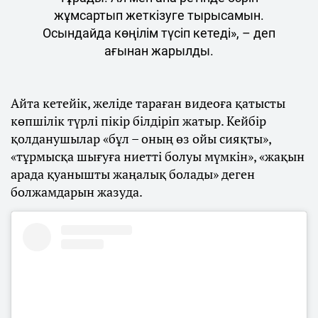
жұмсартып жеткізуге тырысамын.
Осындайда көңілім түсіп кетеді», – деп
ағынан жарылды.
Айта кетейік, желіде тараған видеоға қатысты
көпшілік түрлі пікір білдіріп жатыр. Кейбір
қолданушылар «бұл – оның өз ойы сияқты»,
«тұрмысқа шығуға ниетті болуы мүмкін», «жақын
арада қуанышты жаңалық болады» деген
болжамдарын жазуда.