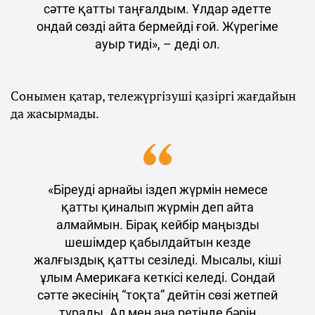
сәтте қатты таңғалдым. Ұлдар әдетте
ондай сөзді айта бермейді ғой. Жүрегіме
ауыр тиді», – деді ол.
Сонымен қатар, тележүргізуші қазіргі жағдайын
да жасырмады.
«Біреуді арнайы іздеп жүрмін немесе
қатты қиналып жүрмін деп айта
алмаймын. Бірақ кейбір маңызды
шешімдер қабылдайтын кезде
жалғыздық қатты сезіледі. Мысалы, кіші
ұлым Америкаға кеткісі келеді. Сондай
сәтте әкесінің “тоқта” дейтін сөзі жетпей
тұрады. Ал мен ана ретінде бәрін