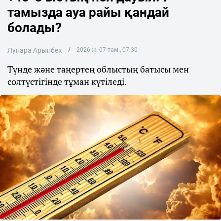
тамызда ауа райы қандай
болады?
Лунара Арынбек
2026 ж. 07 там., 07:30
Түнде және таңертең облыстың батысы мен
солтүстігінде тұман күтіледі.