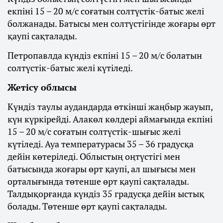
екпіні 15 – 20 м/с соғатын солтүстік-батыс желі
болжанады. Батысы мен солтүстігінде жоғары өрт
қаупі сақталады.
Петропавлда күндіз екпіні 15 – 20 м/с болатын
солтүстік-батыс желі күтіледі.
Жетісу облысы
Күндіз таулы аудандарда өткінші жаңбыр жауып,
күн күркірейді. Алакөл көлдері аймағында екпіні
15 – 20 м/с соғатын солтүстік-шығыс желі
күтіледі. Ауа температурасы 35 – 36 градусқа
дейін көтеріледі. Облыстың оңтүстігі мен
батысында жоғары өрт қаупі, ал шығысы мен
орталығында төтенше өрт қаупі сақталады.
Талдықорғанда күндіз 35 градусқа дейін ыстық
болады. Төтенше өрт қаупі сақталады.