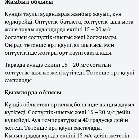
Жамбыл облысы
Күндіз таулы аудандарда жаңбыр жауып, күн
күркірейді. Оңтүстік-батыста, солтүстік-шығыста
және таулы аудандарда екпіні 15 – 20 м/с
болатын солтүстік-шығыс желі болжанады.
Өңірде төтенше өрт қаупі, ал шығысы мен
оңтүстігінде жоғары өрт қаупі сақталады.
Таразда күндіз екпіні 15 – 20 м/с соғатын
солтүстік-шығыс желі күтіледі. Төтенше өрт қаупі
сақталады.
Қызылорда облысы
Күндіз облыстың орталық бөлігінде шаңды дауыл
күтіледі. Солтүстік-шығыс желі 15 – 20 м/с дейін
күшейеді. Ауа температурасы 40 градусқа дейін
жетеді. Төтенше өрт қаупі сақталады.
Қызылордада күндіз екпіні 15 м/с дейін жететін