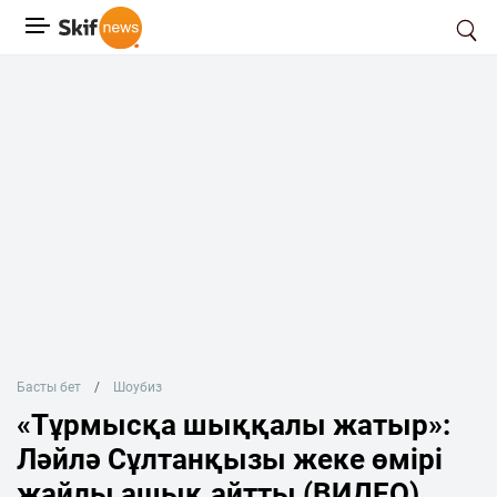
Басты бет
Шоубиз
«Тұрмысқа шыққалы жатыр»:
Ләйлә Сұлтанқызы жеке өмірі
жайлы ашық айтты (ВИДЕО)