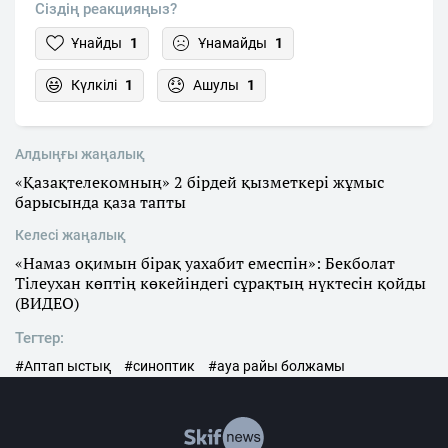
Сіздің реакцияңыз?
Ұнайды
1
Ұнамайды
1
Күлкілі
1
Ашулы
1
Алдыңғы жаңалық
«Қазақтелекомның» 2 бірдей қызметкері жұмыс
барысында қаза тапты
Келесі жаңалық
«Намаз оқимын бірақ уахабит емеспін»: Бекболат
Тілеухан көптің көкейіндегі сұрақтың нүктесін қойды
(ВИДЕО)
Тегтер:
#Аптап ыстық
#синоптик
#ауа райы болжамы