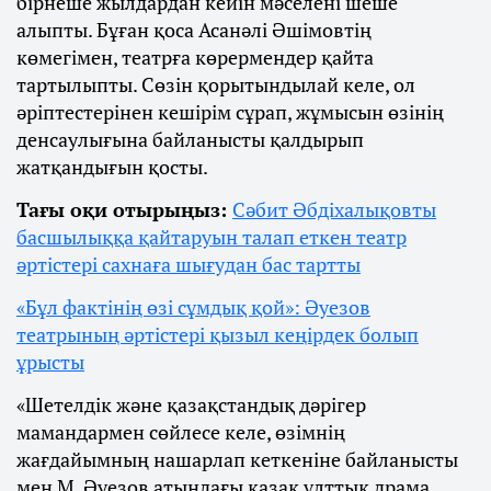
бірнеше жылдардан кейін мәселені шеше
алыпты. Бұған қоса Асанәлі Әшімовтің
көмегімен, театрға көрермендер қайта
тартылыпты. Сөзін қорытындылай келе, ол
әріптестерінен кешірім сұрап, жұмысын өзінің
денсаулығына байланысты қалдырып
жатқандығын қосты.
Тағы оқи отырыңыз:
Сәбит Әбдіхалықовты
басшылыққа қайтаруын талап еткен театр
әртістері сахнаға шығудан бас тартты
«Бұл фактінің өзі сұмдық қой»: Әуезов
театрының әртістері қызыл кеңірдек болып
ұрысты
«Шетелдік және қазақстандық дәрігер
мамандармен сөйлесе келе, өзімнің
жағдайымның нашарлап кеткеніне байланысты
мен М. Әуезов атындағы қазақ ұлттық драма