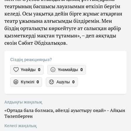
театрының басшысы лауазымын өткізіп бергім
келеді. Осы уақытқа дейін бірге жұмыс атқарған
театр ұжымына алғысымды білдіремін. Мен
біздің орталықты көркейтуге ат салысқан әрбір
қызметкерді мақтан тұтамын», – деп аяқтады
сөзін Сәбит Әбдіхалықов.
Сіздің реакцияңыз?
Ұнайды
0
Ұнамайды
0
Күлкілі
0
Ашулы
0
Алдыңғы жаңалық
«Ортада бала болмаса, әйелді ауыстыру оңай» - Айқын
Төлепберген
Келесі жаңалық