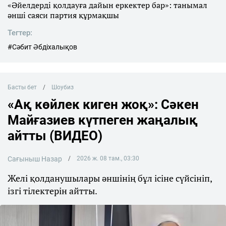
«Әйелдерді қолдауға дайын еркектер бар»: танымал
әнші саяси партия құрмақшы
Тегтер:
#Сәбит Әбдіхалықов
Басты бет
Шоубиз
«Ақ көйлек киген жоқ»: Сәкен
Майғазиев күтпеген жаңалық
айтты (ВИДЕО)
Сағыныш Назар
2026 ж. 08 там., 03:30
Желі қолданушылары әншінің бұл ісіне сүйсініп,
ізгі тілектерін айтты.