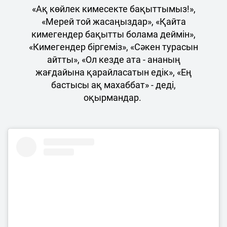
«Ақ көйлек кимесекте бақыттымыз!»,
«Мерей той жасаңыздар», «Қайта
кимегендер бақытты болама деймін»,
«Кимегендер біргеміз», «Сәкен турасын
айтты», «Ол кезде ата - ананың
жағдайына қарайласатын едік», «Ең
бастысы ақ махаббат» - деді,
оқырмандар.