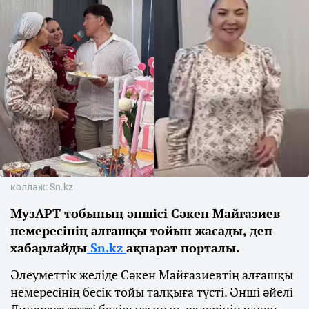
коллаж: Sn.kz
МузАРТ тобының әншісі Сәкен Майғазиев
немересінің алғашқы тойын жасады, деп
хабарлайды
Sn.kz
ақпарат порталы.
Әлеуметтік желіде Сәкен Майғазиевтің алғашқы
немересінің бесік тойы талқыға түсті. Әнші әйелі