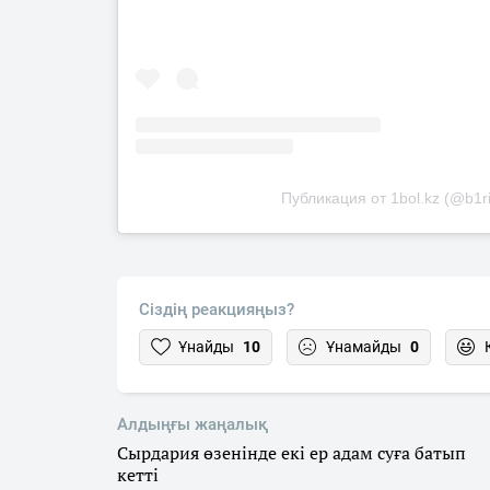
Публикация от 1bol.kz (@b1ri
Сіздің реакцияңыз?
Ұнайды
10
Ұнамайды
0
Алдыңғы жаңалық
Сырдария өзенінде екі ер адам суға батып
кетті