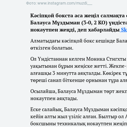
Фото: www.instagram.com/muzdi___
Кәсіпқой бокста аса жеңіл салмақта
Балауса Мұздыман (3-0, 2 КО) үндіс
нокаутпен жеңді, деп хабарлайды
Sk
Алматыдағы кәсіпқой бокс кешінде Бал
өткізген болатын.
Ол Үндістаннан келген Моника Стнгхты (
уақытынан бұрын жеңіске жетті. Жекпе-ж
алғашқы 3 минутта аяқталды. Көкірек т
төреші санап біткенше орнынан тұра ал
Осылайша, Балауса Мұздыман төрт жекпе
нокаутпен аяқтады.
Еске салайық, Балауса Мұздыман кәсіпқ
кейін алты жыл үзіліс алған. Былтыр ол
боксшыны техникалық нокаутпен жеңіп,