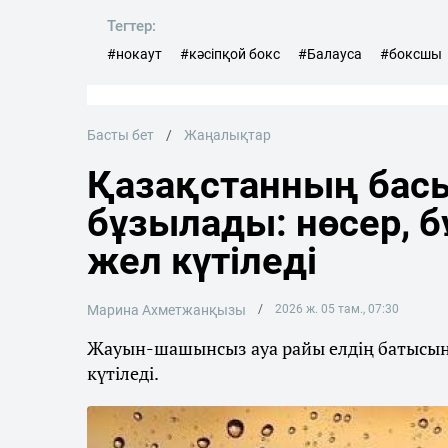
Тегтер:
#нокаут
#кәсіпқой бокс
#Балауса
#боксшы
Басты бет
Жаңалықтар
Қазақстанның басы
бұзылады: нөсер, 
жел күтіледі
Марина Ахметжанқызы
2026 ж. 05 там., 07:30
Жауын-шашынсыз ауа райы елдің батысынд
күтіледі.