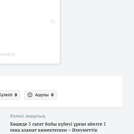
nshibol)
Күлкілі
0
Ашулы
0
Келесі жаңалық
Көшеде 5 сағат бойы күйеуі ұрған әйелге 1
ғана азамат көмектескен – Әлеуметтік