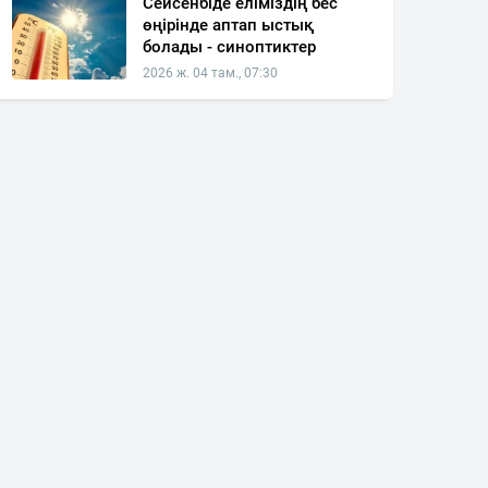
Сейсенбіде еліміздің бес
өңірінде аптап ыстық
болады - синоптиктер
2026 ж. 04 там., 07:30