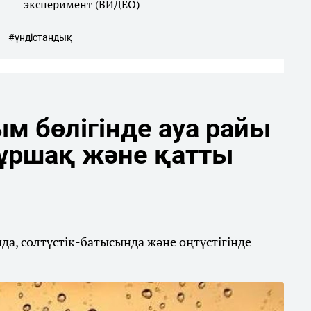
эксперимент (ВИДЕО)
#үндістандық
м бөлігінде ауа райы
бұршақ және қатты
а, солтүстік-батысында және оңтүстігінде