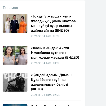
Танымал
«Тойды 3 жылдан кейін
жасадық»: Диана Скатова
мен күйеуі ауыр сынағы
жайлы айтты (ВИДЕО)
2026 ж. 04 там., 03:30
«Жасым 30-да»: Айгүл
Иманбаева күтпеген
мәлімдеме жасады (ВИДЕО)
2026 ж. 04 там., 01:30
«Қандай әдемі»: Димаш
Құдайберген сүйінші
жаңалығымен бөлісті
(ФОТО)
2026 ж. 04 там., 05:30