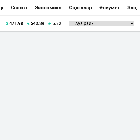
ар
Саясат
Экономика
Оқиғалар
Әлеумет
Заң
$
471.98
€
543.39
₽
5.82