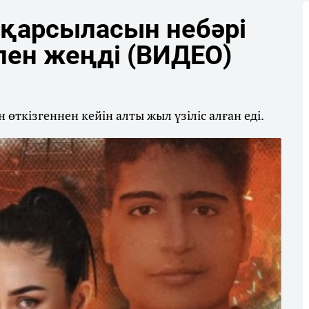
қарсыласын небәрі
пен жеңді (ВИДЕО)
өткізгеннен кейін алты жыл үзіліс алған еді.