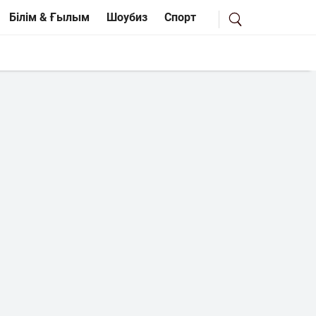
Білім & Ғылым
Шоубиз
Спорт