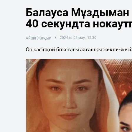
Балауса Мұздыман 
40 секундта нокаут
Айша Жақып
2024 ж. 02 мау., 12:30
Ол кәсіпқой бокстағы алғашқы жекпе-жегін 