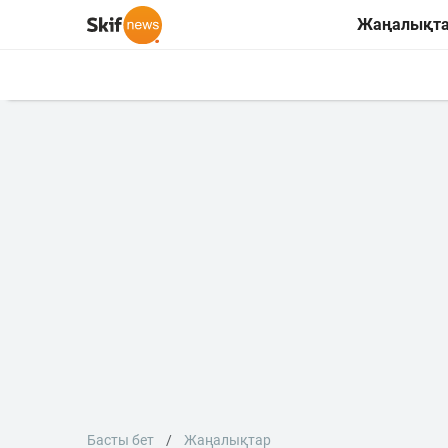
Жаңалықт
Басты бет
Жаңалықтар