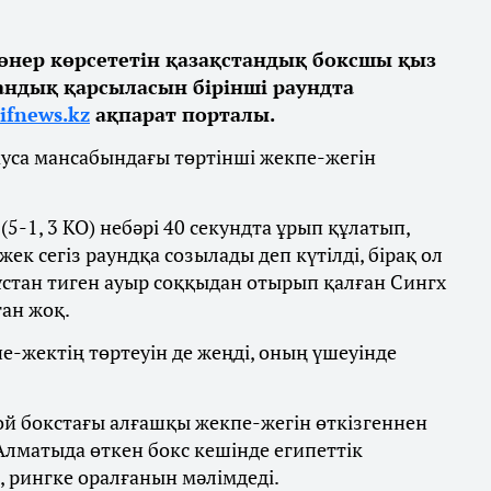
 өнер көрсететін қазақстандық боксшы қыз
тандық қарсыласын бірінші раундта
ifnews.kz
ақпарат порталы.
ауса мансабындағы төртінші жекпе-жегін
5-1, 3 КО) небәрі 40 секундта ұрып құлатып,
ек сегіз раундқа созылады деп күтілді, бірақ ол
ұстан тиген ауыр соққыдан отырып қалған Сингх
ған жоқ.
-жектің төртеуін де жеңді, оның үшеуінде
ой бокстағы алғашқы жекпе-жегін өткізгеннен
 Алматыда өткен бокс кешінде египеттік
 рингке оралғанын мәлімдеді.