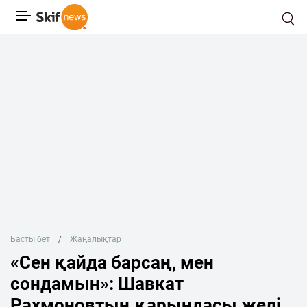
Басты бет
Жаңалықтар
«Сен қайда барсаң, мен
сондамын»: Шавкат
Рахмоновтың қарындасы желі