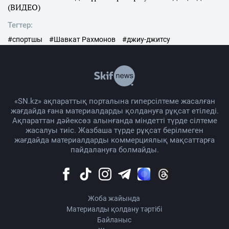
(ВИДЕО)
Тегтер:
#спортшы
#Шавкат Рахмонов
#джиу-джитсу
«SN.kz» ақпараттық порталына гиперсілтеме жасалған
жағдайда ғана материалдарды қолдануға рұқсат етіледі.
Ақпараттан дәйексөз алынғанда міндетті түрде сілтеме
жасалуы тиіс. Жазбаша түрде рұқсат берілмеген
жағдайда материалдарды коммерциялық мақсаттарға
пайдалануға болмайды.
Жоба жайында
Материалды қолдану тәртібі
Байланыс