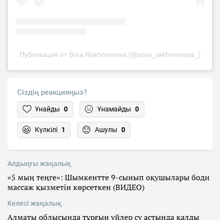
Публикация от Sora Rakhmonova (@sora_rakhmonova_)
Сіздің реакцияңыз?
Ұнайды
0
Ұнамайды
0
Күлкілі
1
Ашулы
0
Алдыңғы жаңалық
«5 мың теңге»: Шымкентте 9-сынып оқушылары боди
массаж қызметін көрсеткен (ВИДЕО)
Келесі жаңалық
Алматы облысында тұрғын үйлер су астында қалды