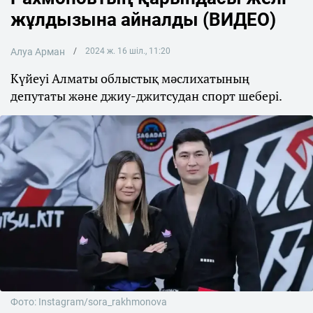
жұлдызына айналды (ВИДЕО)
Алуа Арман
2024 ж. 16 шіл., 11:20
Күйеуі Алматы облыстық мәслихатының
депутаты және джиу-джитсудан спорт шебері.
Фото: Instagram/sora_rakhmonova