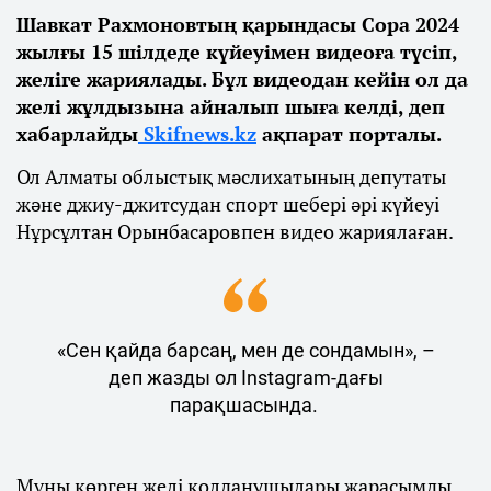
Шавкат Рахмоновтың қарындасы Сора 2024
жылғы 15 шілдеде күйеуімен видеоға түсіп,
желіге жариялады. Бұл видеодан кейін ол да
желі жұлдызына айналып шыға келді, деп
хабарлайды
Skifnews.kz
ақпарат порталы.
Ол Алматы облыстық мәслихатының депутаты
және джиу-джитсудан спорт шебері әрі күйеуі
Нұрсұлтан Орынбасаровпен видео жариялаған.
«Сен қайда барсаң, мен де сондамын», –
деп жазды ол Instagram-дағы
парақшасында.
Мұны көрген желі қолданушылары жарасымды