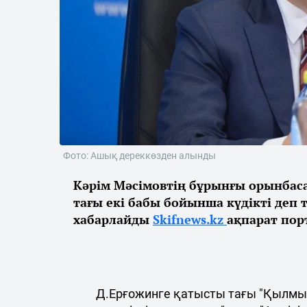
Фото: Ашық дереккөзден алынды
Кәрім Мәсімовтің бұрынғы орынбас
тағы екі бабы бойынша күдікті деп 
хабарлайды
Skifnews.kz
ақпарат пор
Д.Ерғожинге қатысты тағы "Қылмы