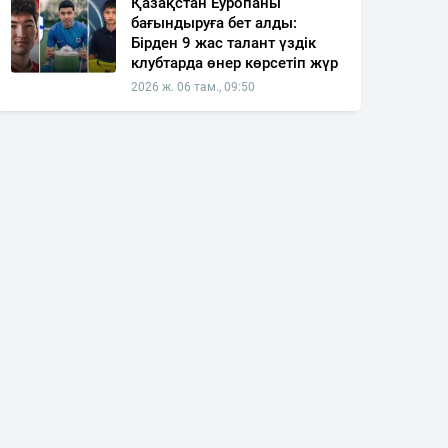
Қазақстан Еуропаны
бағындыруға бет алды:
Бірден 9 жас талант үздік
клубтарда өнер көрсетіп жүр
2026 ж. 06 там., 09:50