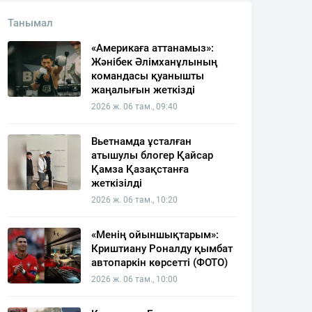
Танымал
«Америкаға аттанамыз»:
Жәнібек Әлімханұлының
командасы қуанышты
жаңалығын жеткізді
2026 ж. 06 там., 09:40
Вьетнамда ұсталған
атышулы блогер Қайсар
Қамза Қазақстанға
жеткізілді
2026 ж. 06 там., 10:20
«Менің ойыншықтарым»:
Криштиану Роналду қымбат
автопаркін көрсетті (ФОТО)
2026 ж. 06 там., 10:00