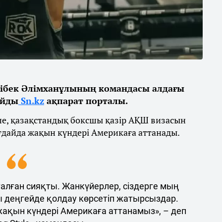
ібек Әлімханұлының командасы алдағы
айды
Sn.kz
ақпарат порталы.
ше, қазақстандық боксшы қазір АҚШ визасын
ғдайда жақын күндері Америкаға аттанады.
талған сияқты. Жанкүйерлер, сіздерге мың
ы деңгейде қолдау көрсетіп жатырсыздар.
 жақын күндері Америкаға аттанамыз», – деп