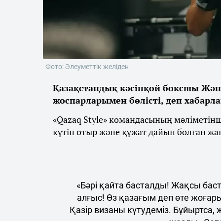
Фото: Әлеуметтік желіден
Қазақстандық кәсіпқой боксшы Жән
жоспарларымен бөлісті, деп хабарл
«Qazaq Style» командасының мәліметін
күтіп отыр және құжат дайын болған жа
«Бәрі қайта басталды! Жақсы бас
алғыс! Өз қазағым деп өте жоғар
Қазір визаны күтудеміз. Бұйыртса,