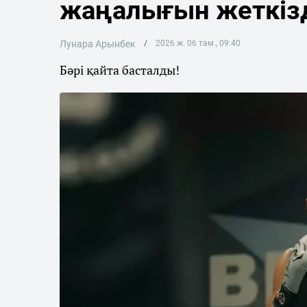
жаңалығын жеткіз
Лунара Арынбек
2026 ж. 06 там., 09:40
Бәрі қайта басталды!