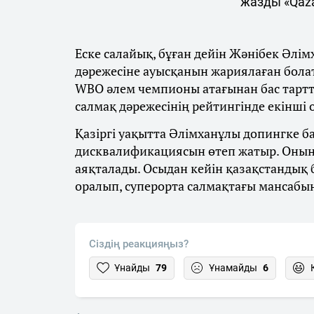
жазды «Qaza
Еске салайық, бұған дейін Жәнібек Әлім
дәрежесіне ауысқанын жариялаған бола
WBO әлем чемпионы атағынан бас тарт
салмақ дәрежесінің рейтингінде екінші
Қазіргі уақытта Әлімханұлы допингке 
дисквалификациясын өтеп жатыр. Оның
аяқталады. Осыдан кейін қазақстандық
оралып, суперорта салмақтағы мансабы
Сіздің реакцияңыз?
Ұнайды
79
Ұнамайды
6