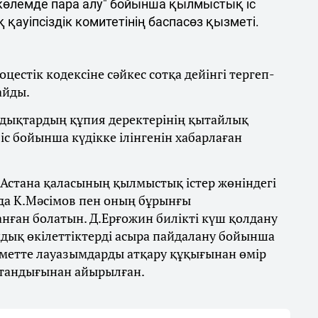
і көлемде пара алу" бойынша қылмыстық іс
қауіпсіздік комитетінің баспасөз қызметі.
естік кодексіне сәйкес сотқа дейінгі тергеп-
айды.
ндықтардың құпия деректерінің қытайлық
іс бойынша күдікке ілінгенін хабарлаған
е Астана қаласының қылмыстық істер жөніндегі
а К.Мәсімов пен оның бұрынғы
нған болатын. Д.Ерғожин билікті күш қолдану
мдық өкілеттіктерді асыра пайдалану бойынша
зметте лауазымдарды атқару құқығынан өмір
стандығынан айырылған.