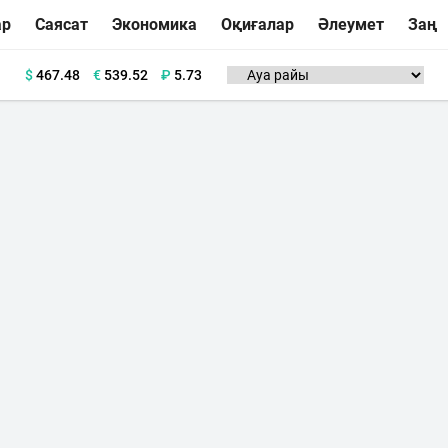
ар
Саясат
Экономика
Оқиғалар
Әлеумет
Заң
$
467.48
€
539.52
₽
5.73