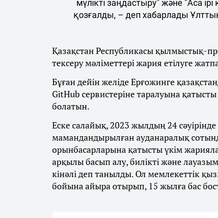
мүлікті заңдастыру" және "Аса ір
қозғалды, – деп хабарлады Ұлттық 
Қазақстан Республикасы қылмыстық-проц
тексеру мәліметтері жария етілуге ​​жатп
Бұған дейін желіде Ерғожинге қазақста
GitHub сервистеріне таралуына қатысты 
болатын.
Еске салайық, 2023 жылдың 24 сәуірінд
мамандандырылған ауданаралық сотынд
орынбасарларына қатысты үкім жарияла
арқылы басып алу, билікті және лауазы
кінәлі деп танылды. Ол мемлекеттік қы
бойына айыра отырып, 15 жылға бас бо