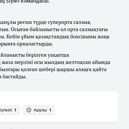
q Style» командасы.
ханұлы ресми түрде суперорта салмақ
тын. Осыған байланысты ол орта салмақтағы
ты. Кейін ұйым қазақстандық боксшыны жаңа
 орынға орналастырды.
байланысты берілген уақытша
 жаза мерзімі осы жылдың желтоқсан айында
 былғары қолғап шебері шаршы алаңға қайта
н бастайды.
Күлкілі
1
Ашулы
1