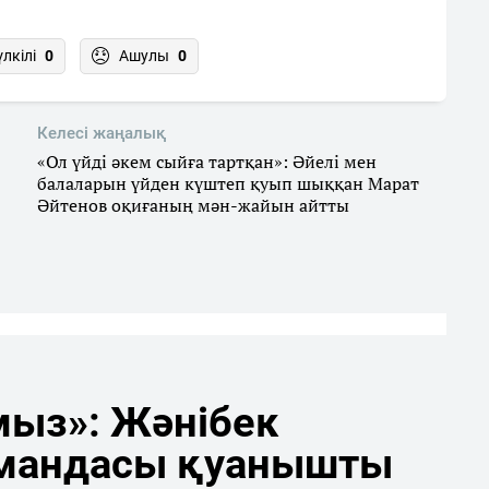
үлкілі
0
Ашулы
0
Келесі жаңалық
«Ол үйді әкем сыйға тартқан»: Әйелі мен
балаларын үйден күштеп қуып шыққан Марат
Әйтенов оқиғаның мән-жайын айтты
мыз»: Жәнібек
мандасы қуанышты