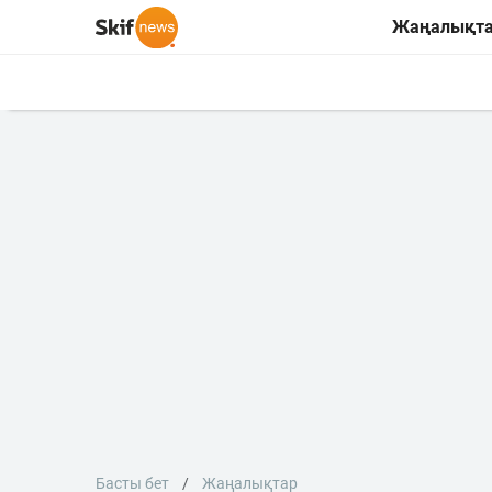
Жаңалықт
Басты бет
Жаңалықтар