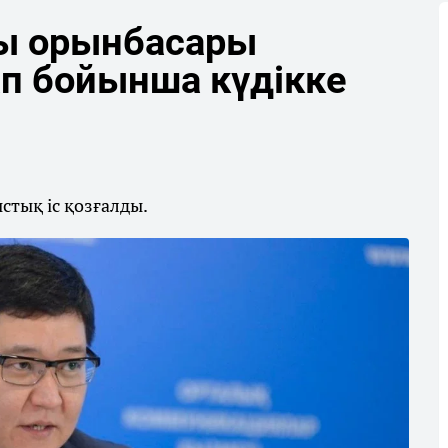
ғы орынбасары
ап бойынша күдікке
стық іс қозғалды.