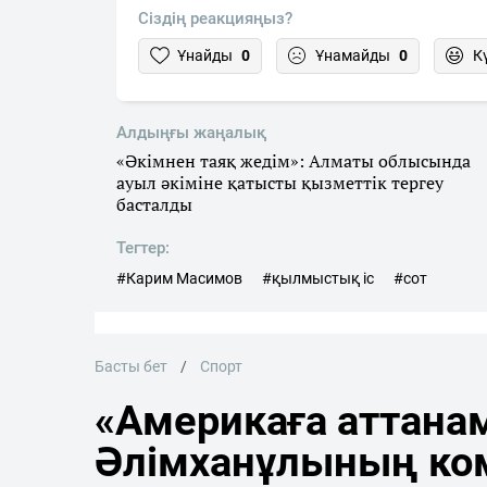
Сіздің реакцияңыз?
Ұнайды
0
Ұнамайды
0
К
Алдыңғы жаңалық
«Әкімнен таяқ жедім»: Алматы облысында
ауыл әкіміне қатысты қызметтік тергеу
басталды
Тегтер:
#Карим Масимов
#қылмыстық іс
#сот
Басты бет
Спорт
«Америкаға аттана
Әлімханұлының ко