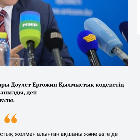
ары Дәулет Ерғожин Қылмыстық кодекстің
танылды, деп
талы.
стық жолмен алынған ақшаны және өзге де