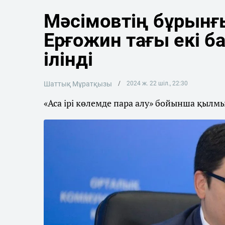
Мәсімовтің бұрын
Ерғожин тағы екі б
ілінді
Шаттық Мұратқызы
2024 ж. 22 шіл., 22:30
«Аса ірі көлемде пара алу» бойынша қылмы