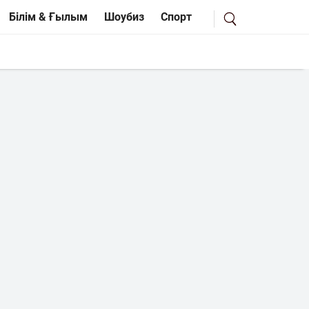
Білім & Ғылым
Шоубиз
Спорт