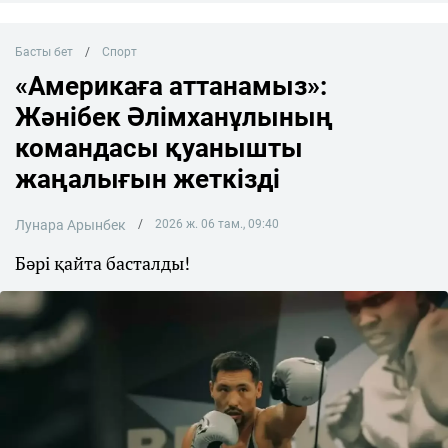
Басты бет
Спорт
«Америкаға аттанамыз»:
Жәнібек Әлімханұлының
командасы қуанышты
жаңалығын жеткізді
Лунара Арынбек
2026 ж. 06 там., 09:40
Бәрі қайта басталды!