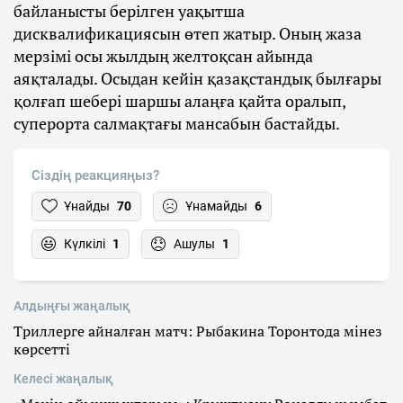
байланысты берілген уақытша
дисквалификациясын өтеп жатыр. Оның жаза
мерзімі осы жылдың желтоқсан айында
аяқталады. Осыдан кейін қазақстандық былғары
қолғап шебері шаршы алаңға қайта оралып,
суперорта салмақтағы мансабын бастайды.
Сіздің реакцияңыз?
Ұнайды
70
Ұнамайды
6
Күлкілі
1
Ашулы
1
Алдыңғы жаңалық
Триллерге айналған матч: Рыбакина Торонтода мінез
көрсетті
Келесі жаңалық