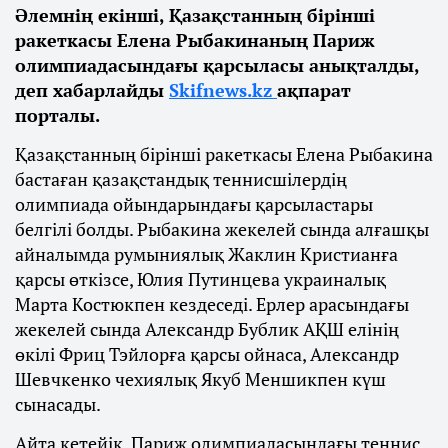
Әлемнің екінші, Қазақстанның бірінші
ракеткасы Елена Рыбакинаның Париж
олимпиадасындағы қарсыласы анықталды,
деп хабарлайды
Skifnews.kz
ақпарат
порталы.
Қазақстанның бірінші ракеткасы Елена Рыбакина
бастаған қазақстандық теннисшілердің
олимпиада ойындарындағы қарсыластары
белгілі болды. Рыбакина жекелей сында алғашқы
айналымда румыниялық Жаклин Кристианға
қарсы өткізсе, Юлия Путинцева украиналық
Марта Костюкпен кездеседі. Ерлер арасындағы
жекелей сында Александр Бублик АҚШ елінің
өкілі Фриц Тэйлорға қарсы ойнаса, Александр
Шевчкенко чехиялық Якуб Меншикпен күш
сынасады.
Айта кетейік, Париж олимпиадасындағы теннис