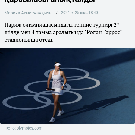
Марина Ахметжанқызы
2024 ж. 25 шіл., 18:40
Париж олимпиадасындағы теннис турнирі 27
шілде мен 4 тамыз аралығында "Ролан Гаррос"
стадионында өтеді.
Фото: olympics.com