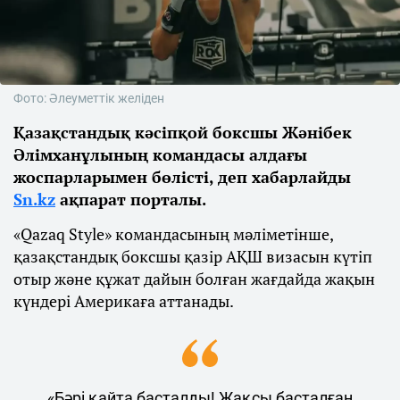
Фото: Әлеуметтік желіден
Қазақстандық кәсіпқой боксшы Жәнібек
Әлімханұлының командасы алдағы
жоспарларымен бөлісті, деп хабарлайды
Sn.kz
ақпарат порталы.
«Qazaq Style» командасының мәліметінше,
қазақстандық боксшы қазір АҚШ визасын күтіп
отыр және құжат дайын болған жағдайда жақын
күндері Америкаға аттанады.
«Бәрі қайта басталды! Жақсы басталған