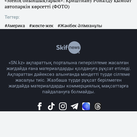
«Менің ойыншықтарым»: Криштиану Роналду қымбат
автопаркін көрсетті (ФОТО)
Тегтер:
#Америка
#жекпе-жек
#Жәнібек Әлімханұлы
«SN.kz» ақпараттық порталына гиперсілтеме жасалған
жағдайда ғана материалдарды қолдануға рұқсат етіледі.
Ақпараттан дәйексөз алынғанда міндетті түрде сілтеме
жасалуы тиіс. Жазбаша түрде рұқсат берілмеген
жағдайда материалдарды коммерциялық мақсаттарға
пайдалануға болмайды.
Жоба жайында
Материалды қолдану тәртібі
Байланыс