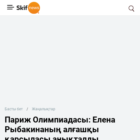
Басты бет
Жаңалықтар
Париж Олимпиадасы: Елена
Рыбакинаның алғашқы
қарсыласы анықталды