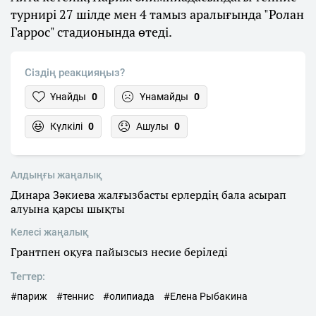
турнирі 27 шілде мен 4 тамыз аралығында "Ролан
Гаррос" стадионында өтеді.
Сіздің реакцияңыз?
Ұнайды
0
Ұнамайды
0
Күлкілі
0
Ашулы
0
Алдыңғы жаңалық
Динара Зәкиева жалғызбасты ерлердің бала асырап
алуына қарсы шықты
Келесі жаңалық
Грантпен оқуға пайызсыз несие беріледі
Тегтер:
#париж
#теннис
#олипиада
#Елена Рыбакина