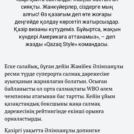
сияқты. Жанкүйерлер, сіздерге мың
алғыс! Өз қазағым деп өте жоғары
деңгейде қолдау көрсетіп жатырсыздар.
Қазір визаны күтудеміз. Бұйыртса, жақын
күндері Америкаға аттанамыз», – деп
жазды «Qazaq Style» командасы.
Еске салайық, бұған дейін Жәнібек Әлімханұлы
ресми түрде суперорта салмақ дәрежесіне
ауысқанын жариялаған болатын. Осыған
байланысты ол орта салмақтағы WBO әлем
чемпионы атағынан бас тартты. Кейін ұйым
қазақстандық боксшыны жаңа салмақ
дәрежесінің рейтингінде екінші орынға
орналастырды.
Қазіргі уақытта Әлімханұлы допингке