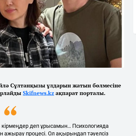
Ләйлә Сұлтанқызы ұлдарын жатын бөлмесіне
барлайды
Skifnews.kz
ақпарат порталы.
з кірмеңдер деп ұрысамын… Психологияда
н ажырау процесі. Ол ақырындап тәуелсіз