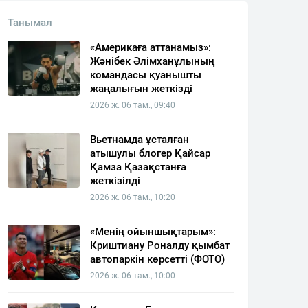
Танымал
«Америкаға аттанамыз»:
Жәнібек Әлімханұлының
командасы қуанышты
жаңалығын жеткізді
2026 ж. 06 там., 09:40
Вьетнамда ұсталған
атышулы блогер Қайсар
Қамза Қазақстанға
жеткізілді
2026 ж. 06 там., 10:20
«Менің ойыншықтарым»:
Криштиану Роналду қымбат
автопаркін көрсетті (ФОТО)
2026 ж. 06 там., 10:00