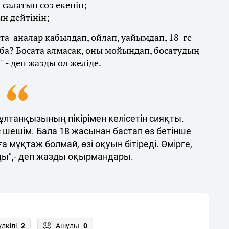
 салатын сөз екенін;
н дейтінін;
 ата-аналар қабылдап, ойлап, уайымдап, 18-ге
 ба? Босата алмасақ, оны мойындап, босатудың
 - деп жазды ол желіде.
лтанқызының пікірімен келісетін сияқты.
с шешім. Бала 18 жасынан бастап өз бетінше
 мұқтаж болмай, өзі оқуын бітіреді. Өмірге,
ады",- деп жазды оқырмандары.
үлкілі
2
Ашулы
0