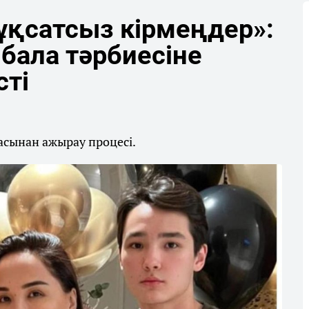
қсатсыз кірмеңдер»:
бала тәрбиесіне
сті
асынан ажырау процесі.