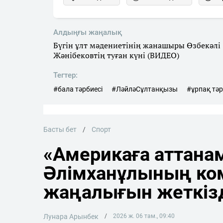
Алдыңғы жаңалық
Бүгін ұлт мәдениетінің жанашыры Өзбекәлі
Жәнібековтің туған күні (ВИДЕО)
Тегтер:
#бала тәрбиесі
#ЛәйләСұлтанқызы
#ұрпақ тәр
Басты бет
Спорт
«Америкаға аттана
Әлімханұлының ко
жаңалығын жеткіз
Лунара Арынбек
2026 ж. 06 там., 09:40