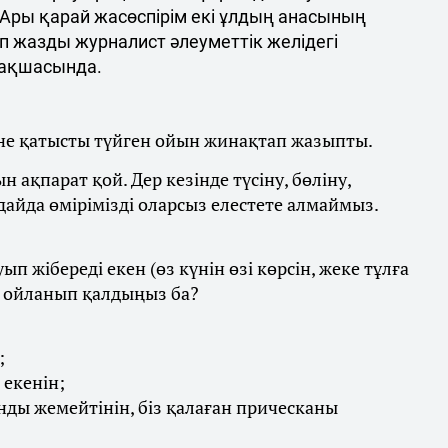
 Ары қарай жасөспірім екі ұлдың анасының
деп жазды журналист әлеуметтік желідегі
ақшасында.
не қатысты түйген ойын жинақтап жазыпты.
ақпарат қой. Дер кезінде түсіну, бөліну,
ғдайда өмірімізді оларсыз елестете алмаймыз.
п жібереді екен (өз күнін өзі көрсін, жеке тұлға
еп ойланып қалдыңыз ба?
;
 екенін;
анды жемейтінін, біз қалаған прическаны