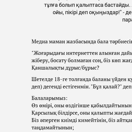
тұлға болып қалыптаса бастайды.
ойы, пікірі деп оқыңыздар!" - 
пар
Медиа маман жазбасында бала тәрбиесі
"Жоғарыдағы интернеттен алынған дайын 
жіберу, босату болмаған соң, біз көп жа
Қаншалықты дұрыс/бұрыс?
Шетелде 18-ге толғанда баланы үйден қуы
деп) дегенді естігенмін. "Бұл қалай?" д
Балаларымыз:
Өз өмірі, оны өздігінше қабылдайтынын
Қарсылық білдірсе, оны қалыпты жағдай
Біз әперген киімді кимейтінін, біз айтқ
таңдамайтынын;