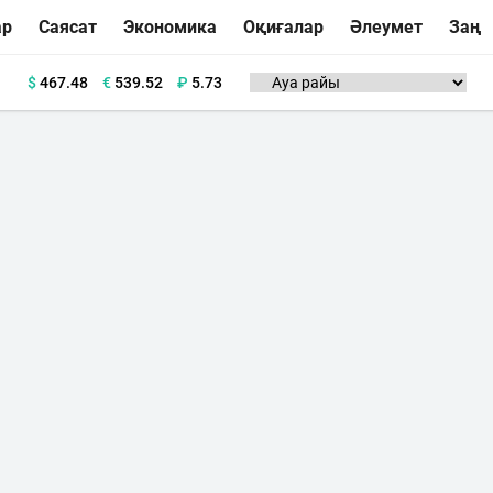
ар
Саясат
Экономика
Оқиғалар
Әлеумет
Заң
$
467.48
€
539.52
₽
5.73