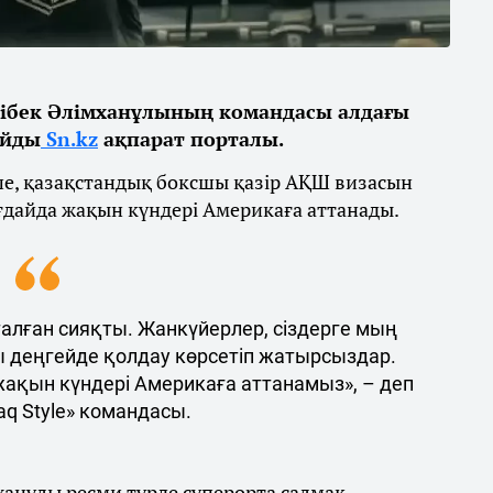
ібек Әлімханұлының командасы алдағы
айды
Sn.kz
ақпарат порталы.
ше, қазақстандық боксшы қазір АҚШ визасын
ғдайда жақын күндері Америкаға аттанады.
талған сияқты. Жанкүйерлер, сіздерге мың
ы деңгейде қолдау көрсетіп жатырсыздар.
 жақын күндері Америкаға аттанамыз», – деп
q Style» командасы.
ханұлы ресми түрде суперорта салмақ