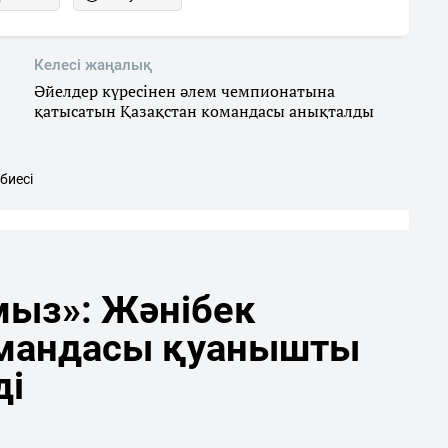
Келесі жаңалық
Әйелдер күресінен әлем чемпионатына
қатысатын Қазақстан командасы анықталды
биесі
мыз»: Жәнібек
мандасы қуанышты
ді