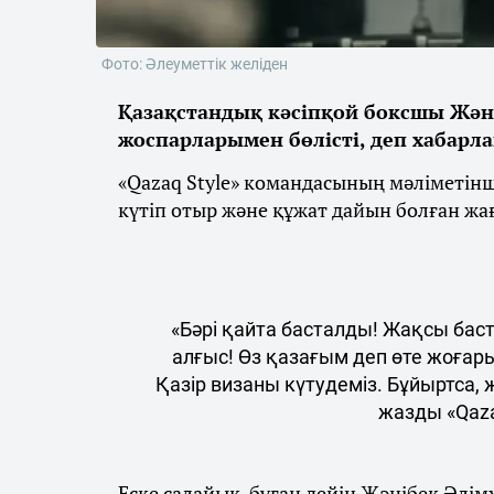
Фото: Әлеуметтік желіден
Қазақстандық кәсіпқой боксшы Жән
жоспарларымен бөлісті, деп хабарл
«Qazaq Style» командасының мәліметін
күтіп отыр және құжат дайын болған жа
«Бәрі қайта басталды! Жақсы бас
алғыс! Өз қазағым деп өте жоғар
Қазір визаны күтудеміз. Бұйыртса,
жазды «Qaza
Еске салайық, бұған дейін Жәнібек Әлім