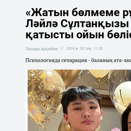
«Жатын бөлмеме рұ
Ләйлә Сұлтанқызы 
қатысты ойын бөлі
Лунара Арынбек
2024 ж. 28 там., 11:20
Психологияда сепарация - баланың ата-ан