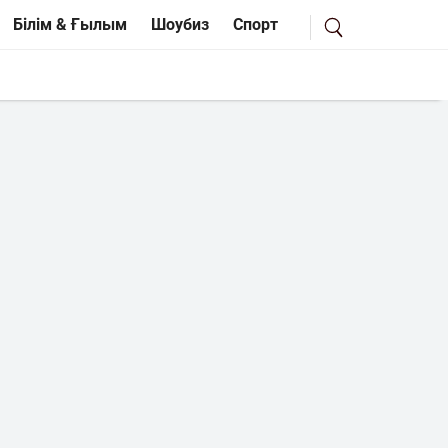
Білім & Ғылым
Шоубиз
Спорт