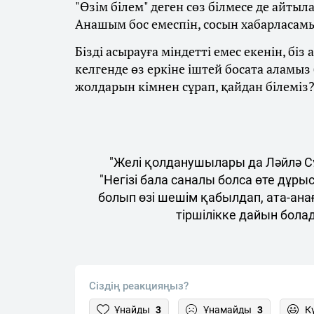
"Өзім білем" деген сөз білмесе де айтыла
Анашым бос емеспін, сосын хабарласамы
Бізді асырауға міндетті емес екенін, біз
келгенде өз еркіне іштей босата аламыз
жолдарын кімнен сұрап, қайдан білеміз?"
"Желі қолданушылары да Ләйлә Сұ
"Негізі бала саналы болса өте дұры
болып өзі шешім қабылдап, ата-анаға
тіршілікке дайын бол
Сіздің реакцияңыз?
Ұнайды
3
Ұнамайды
3
К