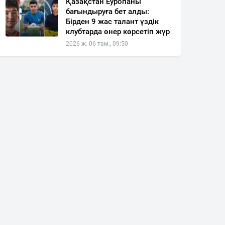
Қазақстан Еуропаны
бағындыруға бет алды:
Бірден 9 жас талант үздік
клубтарда өнер көрсетіп жүр
2026 ж. 06 там., 09:50