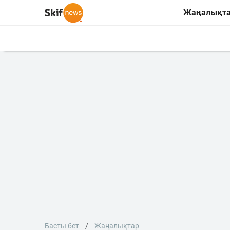
Жаңалықт
Басты бет
Жаңалықтар