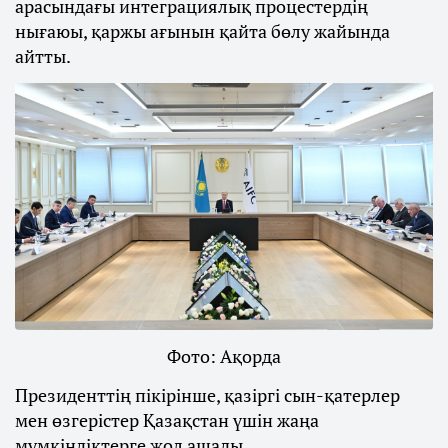
арасындағы интеграциялық процестердің
нығаюы, қаржы ағынын қайта бөлу жайында
айтты.
Фото: Ақорда
Президенттің пікірінше, қазіргі сын-қатерлер
мен өзгерістер Қазақстан үшін жаңа
мүмкіндіктерге жол ашады.