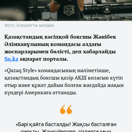
Фото: Әлеуметтік желіден
Қазақстандық кәсіпқой боксшы Жәнібек
Әлімханұлының командасы алдағы
жоспарларымен бөлісті, деп хабарлайды
Sn.kz
ақпарат порталы.
«Qazaq Style» командасының мәліметінше,
қазақстандық боксшы қазір АҚШ визасын күтіп
отыр және құжат дайын болған жағдайда жақын
күндері Америкаға аттанады.
«Бәрі қайта басталды! Жақсы басталған
сияқты. Жанкүйерлер, сіздерге мың