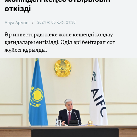
өткізді
Алуа Арман
2024 ж. 05 қыр., 21:30
Әр инвесторды жеке және кешенді қолдау
қағидалары енгізілді. Әділ әрі бейтарап сот
жүйесі құрылды.