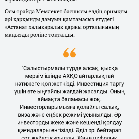
Осы орайда Мемлекет басшысы елдің орнықты
әрі қарқынды дамуын қамтамасыз етудегі
«Астана» халықаралық қаржы орталығының
маңызды рөліне тоқталды.
"Салыстырмалы түрде алсақ, қысқа
мерзім ішінде АХҚО айтарлықтай
нәтижеге қол жеткізді. Инвестиция тарту
үшін өте ыңғайлы жағдай жасалды. Оның
аймақта баламасы жоқ.
Инвесторларымызға қолайлы салық,
виза және еңбек режимі ұсынылды. Әр
инвесторды жеке және кешенді қолдау
қағидалары енгізілді. Әділ әрі бейтарап
сот жүйесі құрылды. Жаңа цифрлық