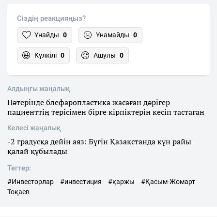
Сіздің реакцияңыз?
Ұнайды
0
Ұнамайды
0
Күлкілі
0
Ашулы
0
Алдыңғы жаңалық
Пәтерінде блефаропластика жасаған дәрігер
пациенттің терісімен бірге кірпіктерін кесіп тастаған
Келесі жаңалық
-2 градусқа дейін аяз: Бүгін Қазақстанда күн райы
қалай құбылады
Тегтер:
#Инвесторлар
#инвестиция
#қаржы
#Қасым-Жомарт
Тоқаев