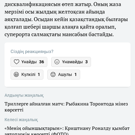
дисквалификациясын өтеп жатыр. Оның жаза
мерзімі осы жылдың желтоқсан айында
аяқталады. Осыдан кейін қазақстандық былғары
қолғап шебері шаршы алаңға қайта оралып,
суперорта салмақтағы мансабын бастайды.
Сіздің реакцияңыз?
Ұнайды
36
Ұнамайды
3
Күлкілі
1
Ашулы
1
Алдыңғы жаңалық
Триллерге айналған матч: Рыбакина Торонтода мінез
көрсетті
Келесі жаңалық
«Менің ойыншықтарым»: Криштиану Роналду қымбат
автопаркін көрсетті (ФОТО)