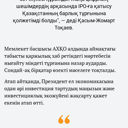
шешімдердің арқасында IPO-ға қатысу
Қазақстанның барлық тұрғынына
қолжетімді болды", — деді Қасым-Жомарт
Тоқаев.
Мемлекет басшысы АХҚО алдында аймақтағы
табысты қаржылық хаб ретіндегі мәртебесін
нығайту міндеті тұрғанына назар аударды.
Сондай-ақ бірқатар өзекті мәселеге тоқталды.
Атап айтқанда, Президент ел экономикасына
одан әрі инвестиция тартудың маңызын және
инвестициялық экожүйені жақсарту қажет
екенін атап өтті.