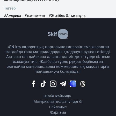
Тегтер:
#Америка
#жекпе-жек
#Жәнібек Әлімханұлы
«SN.kz» ақпараттық порталына гиперсілтеме жасалған
жағдайда ғана материалдарды қолдануға рұқсат етіледі.
Ақпараттан дәйексөз алынғанда міндетті түрде сілтеме
жасалуы тиіс. Жазбаша түрде рұқсат берілмеген
жағдайда материалдарды коммерциялық мақсаттарға
пайдалануға болмайды.
Жоба жайында
Материалды қолдану тәртібі
Байланыс
Жарнама