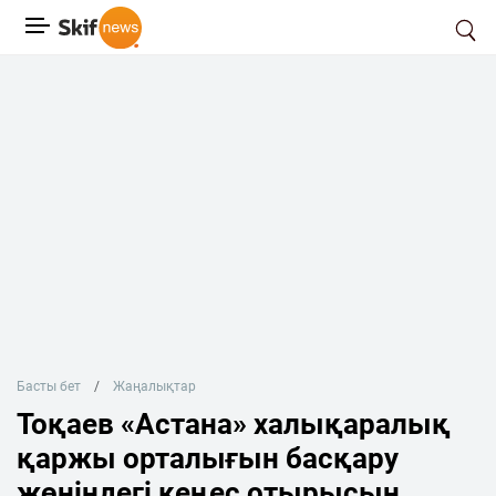
Басты бет
Жаңалықтар
Тоқаев «Астана» халықаралық
қаржы орталығын басқару
жөніндегі кеңес отырысын