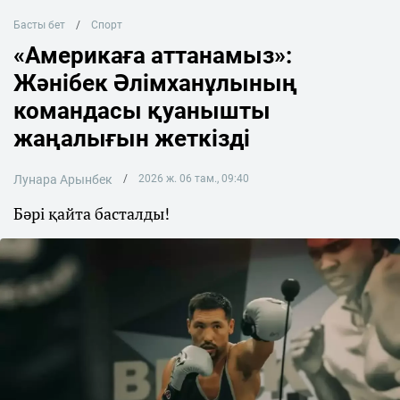
Басты бет
Спорт
«Америкаға аттанамыз»:
Жәнібек Әлімханұлының
командасы қуанышты
жаңалығын жеткізді
Лунара Арынбек
2026 ж. 06 там., 09:40
Бәрі қайта басталды!