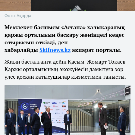
Фото: Ақорда
Мемлекет басшысы «Астана» халықаралық
қаржы орталығын басқару жөніндегі кеңес
отырысын өткізді, деп
хабарлайды
Skifnews.kz
ақпарат порталы.
Жиын басталғанға дейін Қасым-Жомарт Тоқаев
Қаржы орталығының экожүйесін дамытуға зор
үлес қосқан қатысушылар қызметімен танысты.