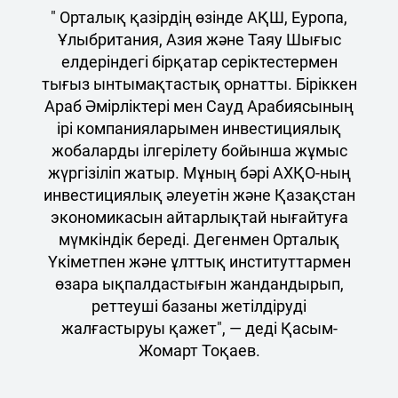
" Орталық қазірдің өзінде АҚШ, Еуропа,
Ұлыбритания, Азия және Таяу Шығыс
елдеріндегі бірқатар серіктестермен
тығыз ынтымақтастық орнатты. Біріккен
Араб Әмірліктері мен Сауд Арабиясының
ірі компанияларымен инвестициялық
жобаларды ілгерілету бойынша жұмыс
жүргізіліп жатыр. Мұның бәрі АХҚО-ның
инвестициялық әлеуетін және Қазақстан
экономикасын айтарлықтай нығайтуға
мүмкіндік береді. Дегенмен Орталық
Үкіметпен және ұлттық институттармен
өзара ықпалдастығын жандандырып,
реттеуші базаны жетілдіруді
жалғастыруы қажет", — деді Қасым-
Жомарт Тоқаев.