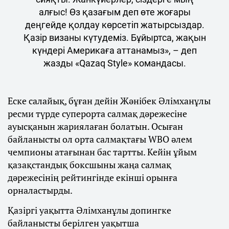
алғыс! Өз қазағым деп өте жоғары
деңгейде қолдау көрсетіп жатырсыздар.
Қазір визаны күтудеміз. Бұйыртса, жақын
күндері Америкаға аттанамыз», – деп
жазды «Qazaq Style» командасы.
Еске салайық, бұған дейін Жәнібек Әлімханұлы
ресми түрде суперорта салмақ дәрежесіне
ауысқанын жариялаған болатын. Осыған
байланысты ол орта салмақтағы WBO әлем
чемпионы атағынан бас тартты. Кейін ұйым
қазақстандық боксшыны жаңа салмақ
дәрежесінің рейтингінде екінші орынға
орналастырды.
Қазіргі уақытта Әлімханұлы допингке
байланысты берілген уақытша