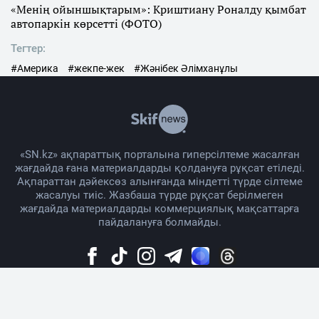
«Менің ойыншықтарым»: Криштиану Роналду қымбат
автопаркін көрсетті (ФОТО)
Тегтер:
#Америка
#жекпе-жек
#Жәнібек Әлімханұлы
«SN.kz» ақпараттық порталына гиперсілтеме жасалған
жағдайда ғана материалдарды қолдануға рұқсат етіледі.
Ақпараттан дәйексөз алынғанда міндетті түрде сілтеме
жасалуы тиіс. Жазбаша түрде рұқсат берілмеген
жағдайда материалдарды коммерциялық мақсаттарға
пайдалануға болмайды.
Жоба жайында
Материалды қолдану тәртібі