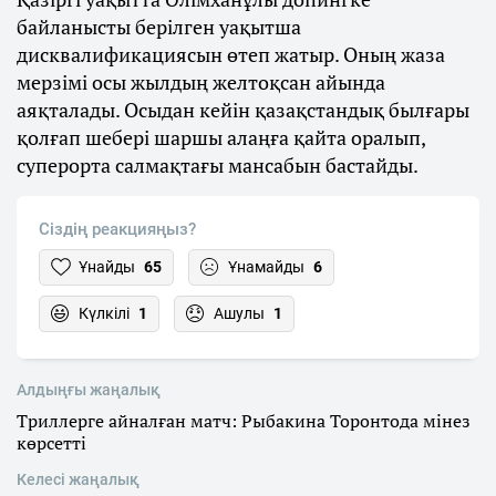
байланысты берілген уақытша
дисквалификациясын өтеп жатыр. Оның жаза
мерзімі осы жылдың желтоқсан айында
аяқталады. Осыдан кейін қазақстандық былғары
қолғап шебері шаршы алаңға қайта оралып,
суперорта салмақтағы мансабын бастайды.
Сіздің реакцияңыз?
Ұнайды
65
Ұнамайды
6
Күлкілі
1
Ашулы
1
Алдыңғы жаңалық
Триллерге айналған матч: Рыбакина Торонтода мінез
көрсетті
Келесі жаңалық