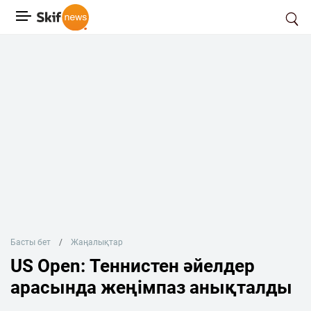
Басты бет
Жаңалықтар
US Open: Теннистен әйелдер
арасында жеңімпаз анықталды