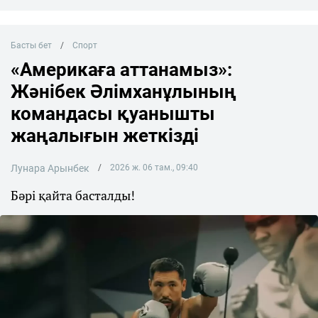
Басты бет
Спорт
«Америкаға аттанамыз»:
Жәнібек Әлімханұлының
командасы қуанышты
жаңалығын жеткізді
Лунара Арынбек
2026 ж. 06 там., 09:40
Бәрі қайта басталды!