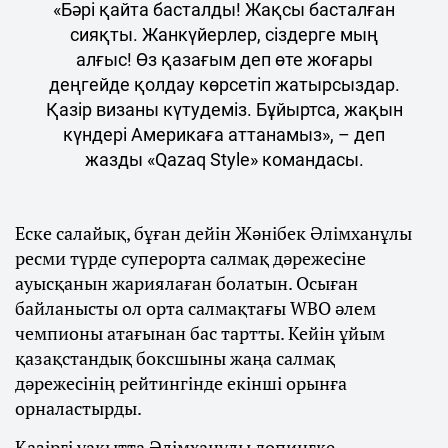
«Бәрі қайта басталды! Жақсы басталған
сияқты. Жанкүйерлер, сіздерге мың
алғыс! Өз қазағым деп өте жоғары
деңгейде қолдау көрсетіп жатырсыздар.
Қазір визаны күтудеміз. Бұйыртса, жақын
күндері Америкаға аттанамыз», – деп
жазды «Qazaq Style» командасы.
Еске салайық, бұған дейін Жәнібек Әлімханұлы
ресми түрде суперорта салмақ дәрежесіне
ауысқанын жариялаған болатын. Осыған
байланысты ол орта салмақтағы WBO әлем
чемпионы атағынан бас тартты. Кейін ұйым
қазақстандық боксшыны жаңа салмақ
дәрежесінің рейтингінде екінші орынға
орналастырды.
Қазіргі уақытта Әлімханұлы допингке