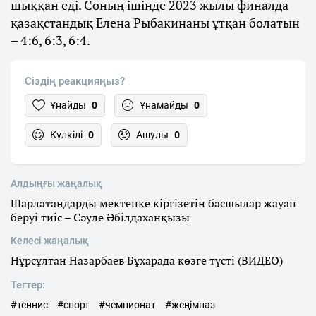
шыққан еді. Соның ішінде 2023 жылы финалда
қазақстандық Елена Рыбакинаны ұтқан болатын
– 4:6, 6:3, 6:4.
Сіздің реакцияңыз?
Ұнайды
0
Ұнамайды
0
Күлкілі
0
Ашулы
0
Алдыңғы жаңалық
Шарлатандарды мектепке кіргізетін басшылар жауап
беруі тиіс – Сәуле Әбілдаханқызы
Келесі жаңалық
Нұрсұлтан Назарбаев Бұхарада көзге түсті (ВИДЕО)
Тегтер:
#теннис
#спорт
#чемпионат
#жеңімпаз