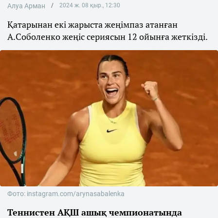
Алуа Арман
2024 ж. 08 қыр., 12:30
Қатарынан екі жарыста жеңімпаз атанған
А.Соболенко жеңіс сериясын 12 ойынға жеткізді.
Фото: instagram.com/arynasabalenka
Теннистен АҚШ ашық чемпионатында