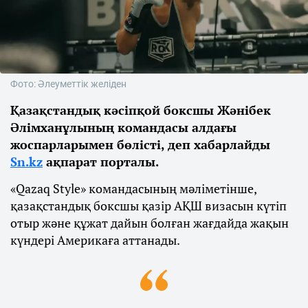
Фото: Әлеуметтік желіден
Қазақстандық кәсіпқой боксшы Жәнібек
Әлімханұлының командасы алдағы
жоспарларымен бөлісті, деп хабарлайды
Sn.kz
ақпарат порталы.
«Qazaq Style» командасының мәліметінше,
қазақстандық боксшы қазір АҚШ визасын күтіп
отыр және құжат дайын болған жағдайда жақын
күндері Америкаға аттанады.