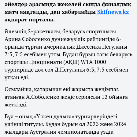
әйелдер арасында жекелей сында финалдық
матч аяқталды, деп хабарлайды
Skifnews.kz
ақпарат порталы.
Әлемнің 2-ракеткасы, беларусь спортшысы
Арина Соболенко дүниежүзілік рейтингіде 6-
орында тұрған америкалық Джессика Пегуланы
7:5, 7:5 есебімен ұтты. Бұдан бұрын тағы беларусь
спортшы Цинциннати (АҚШ) WTA 1000
турнирінде дәл сол Д.Пегуланы 6:3, 7:5 есебімен
ұтқан еді.
Осылайша, қатарынан екі жарыста жеңімпаз
атанған А.Соболенко жеңіс сериясын 12 ойынға
жеткізді.
Бұл – оның «Үлкен дулыға» турнирлеріндегі
үшінші титулы. Бұдан бұрын ол 2023 және 2024
жылдары Аустралия чемпионатында үздік