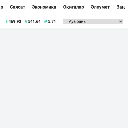
ар
Саясат
Экономика
Оқиғалар
Әлеумет
Заң
$
469.93
€
541.64
₽
5.71