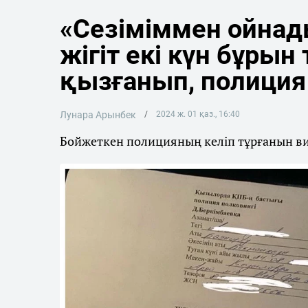
«Сезіміммен ойна
жігіт екі күн бұры
қызғанып, полиция
Лунара Арынбек
2024 ж. 01 қаз., 16:40
Бойжеткен полицияның келіп тұрғанын вид