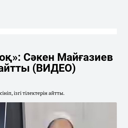
оқ»: Сәкен Майғазиев
айтты (ВИДЕО)
ніп, ізгі тілектерін айтты.