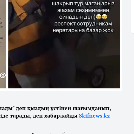
нады" деп қыздың үстінен шағымданып,
іде тарады, деп хабарлайды
Skifnews.kz