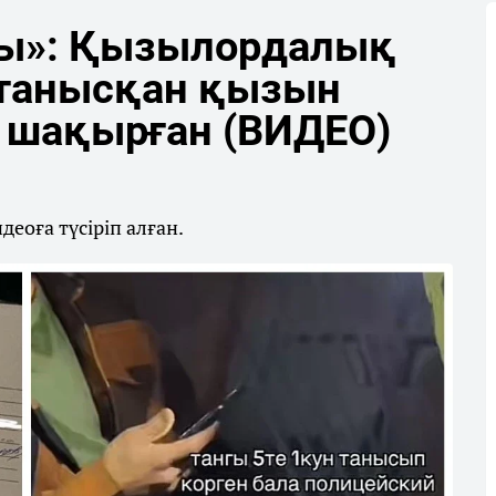
ды»: Қызылордалық
н танысқан қызын
 шақырған (ВИДЕО)
еоға түсіріп алған.