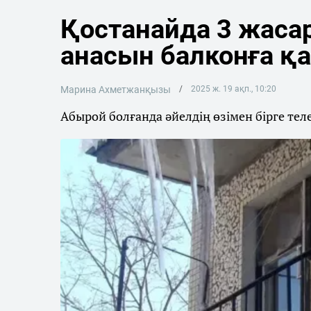
Қостанайда 3 жасар
анасын балконға қ
Марина Ахметжанқызы
2025 ж. 19 ақп., 10:20
Абырой болғанда әйелдің өзімен бірге те