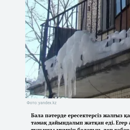
Фото: yandex.kz
Бала пәтерде ересектерсіз жалғыз қ
тамақ дайындалып жатқан еді. Егер 
тудыруы мүмкін болатын, деп хаба