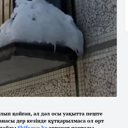
алып қойған, ал дәл осы уақытта пеште
анасы дер кезінде құтқарылмаса ол өрт
рлайды
Skifnews.kz
ақпарат порталы.