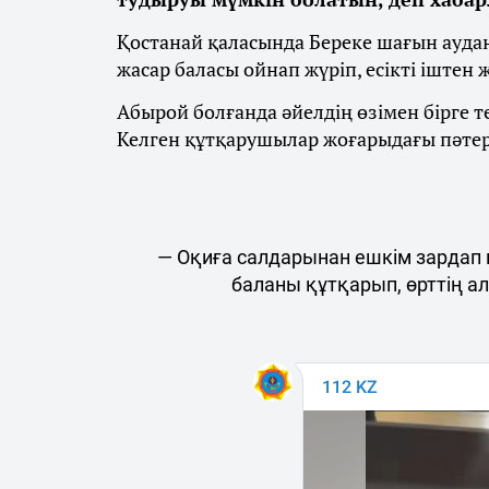
Қостанай қаласында Береке шағын ауда
жасар баласы ойнап жүріп, есікті іштен 
Абырой болғанда әйелдің өзімен бірге 
Келген құтқарушылар жоғарыдағы пәтерд
— Оқиға салдарынан ешкім зардап
баланы құтқарып, өрттің а