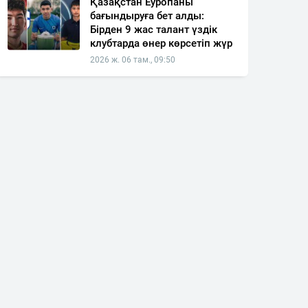
Қазақстан Еуропаны
бағындыруға бет алды:
Бірден 9 жас талант үздік
клубтарда өнер көрсетіп жүр
2026 ж. 06 там., 09:50