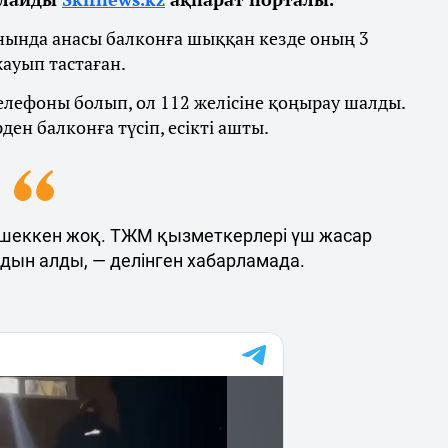
нында анасы балконға шыққан кезде оның 3
жауып тастаған.
телефоны болып, ол 112 желісіне қоңырау шалды.
ен балконға түсіп, есікті ашты.
 шеккен жоқ. ТЖМ қызметкерлері үш жасар
лдын алды, — делінген хабарламада.