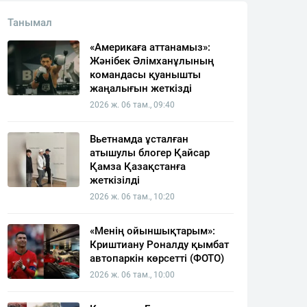
Танымал
«Америкаға аттанамыз»:
Жәнібек Әлімханұлының
командасы қуанышты
жаңалығын жеткізді
2026 ж. 06 там., 09:40
Вьетнамда ұсталған
атышулы блогер Қайсар
Қамза Қазақстанға
жеткізілді
2026 ж. 06 там., 10:20
«Менің ойыншықтарым»:
Криштиану Роналду қымбат
автопаркін көрсетті (ФОТО)
2026 ж. 06 там., 10:00