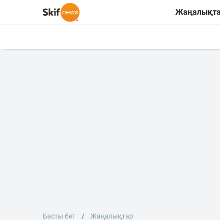
Жаңалықт
Басты бет
Жаңалықтар