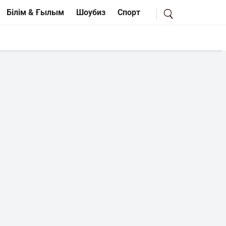
Білім & Ғылым
Шоубиз
Спорт