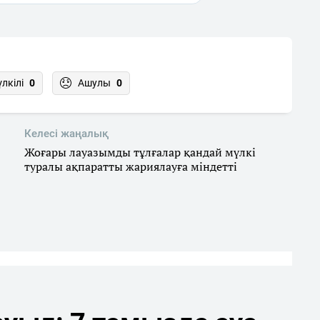
үлкілі
0
Ашулы
0
Келесі жаңалық
Жоғары лауазымды тұлғалар қандай мүлкі
туралы ақпаратты жариялауға міндетті