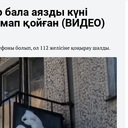
 бала аязды күні
амап қойған (ВИДЕО)
лефоны болып, ол 112 желісіне қоңырау шалды.