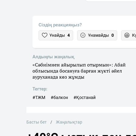
Сіздің реакцияңыз?
Ұнайды
4
Ұнамайды
0
К
Алдыңғы жаңалық
«Сәбиімнен айырылып отырмын»: Абай
облысында босануға барған жүкті әйел
ауруханада көз жұмды
Тегтер:
#ТЖМ
#балкон
#Қостанай
Басты бет
Жаңалықтар