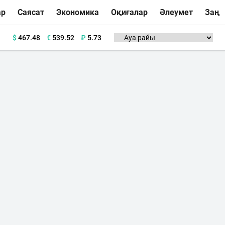
ар
Саясат
Экономика
Оқиғалар
Әлеумет
Заң
$
467.48
€
539.52
₽
5.73