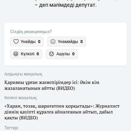
– деп мәлімдеді депутат.
Сіздің реакцияңыз?
Ұнайды
0
Ұнамайды
0
Күлкілі
0
Ашулы
0
Алдыңғы жаңалық
Қарияны ұрған жасөспірімдер ісі: Әкім кім
жазаланатынын айтты (ВИДЕО)
Келесі жаңалық
«Харам, тозақ, шариғатпен қорқытады»: Журналист
діннің қауіпті құралға айналғанын айтып, дабыл
қақты (ВИДЕО)
Тегтер: