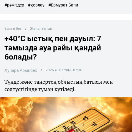
#рәміздер
#қорлау
#Ермұрат Бапи
Басты бет
Жаңалықтар
+40°C ыстық пен дауыл: 7
тамызда ауа райы қандай
болады?
Лунара Арынбек
2026 ж. 07 там., 07:30
Түнде және таңертең облыстың батысы мен
солтүстігінде тұман күтіледі.