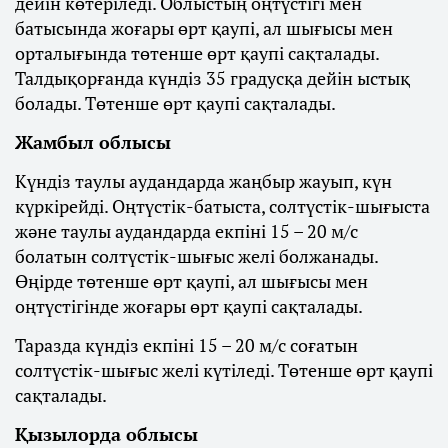
дейін көтеріледі. Облыстың оңтүстігі мен
батысында жоғары өрт қаупі, ал шығысы мен
орталығында төтенше өрт қаупі сақталады.
Талдықорғанда күндіз 35 градусқа дейін ыстық
болады. Төтенше өрт қаупі сақталады.
Жамбыл облысы
Күндіз таулы аудандарда жаңбыр жауып, күн
күркірейді. Оңтүстік-батыста, солтүстік-шығыста
және таулы аудандарда екпіні 15 – 20 м/с
болатын солтүстік-шығыс желі болжанады.
Өңірде төтенше өрт қаупі, ал шығысы мен
оңтүстігінде жоғары өрт қаупі сақталады.
Таразда күндіз екпіні 15 – 20 м/с соғатын
солтүстік-шығыс желі күтіледі. Төтенше өрт қаупі
сақталады.
Қызылорда облысы