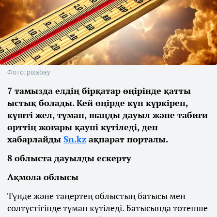
Фото: pixabay
7 тамызда елдің бірқатар өңірінде қатты
ыстық болады. Кей өңірде күн күркіреп,
күшті жел, тұман, шаңды дауыл және табиғи
өрттің жоғары қаупі күтіледі, деп
хабарлайды
Sn.kz
ақпарат порталы.
8 облыста дауылды ескерту
Ақмола облысы
Түнде және таңертең облыстың батысы мен
солтүстігінде тұман күтіледі. Батысында төтенше