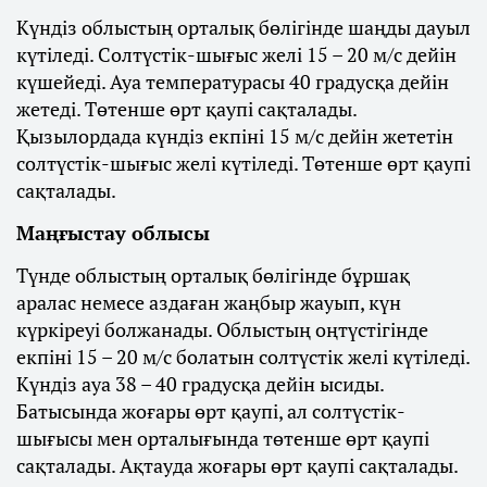
Күндіз облыстың орталық бөлігінде шаңды дауыл
күтіледі. Солтүстік-шығыс желі 15 – 20 м/с дейін
күшейеді. Ауа температурасы 40 градусқа дейін
жетеді. Төтенше өрт қаупі сақталады.
Қызылордада күндіз екпіні 15 м/с дейін жететін
солтүстік-шығыс желі күтіледі. Төтенше өрт қаупі
сақталады.
Маңғыстау облысы
Түнде облыстың орталық бөлігінде бұршақ
аралас немесе аздаған жаңбыр жауып, күн
күркіреуі болжанады. Облыстың оңтүстігінде
екпіні 15 – 20 м/с болатын солтүстік желі күтіледі.
Күндіз ауа 38 – 40 градусқа дейін ысиды.
Батысында жоғары өрт қаупі, ал солтүстік-
шығысы мен орталығында төтенше өрт қаупі
сақталады. Ақтауда жоғары өрт қаупі сақталады.