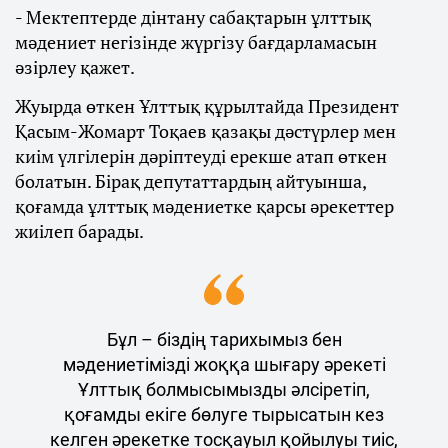
- Мектептерде дінтану сабақтарын ұлттық
мәдениет негізінде жүргізу бағдарламасын
әзірлеу қажет.
Жуырда өткен Ұлттық құрылтайда Президент
Қасым-Жомарт Тоқаев қазақы дәстүрлер мен
киім үлгілерін дәріптеуді ерекше атап өткен
болатын. Бірақ депутаттардың айтуынша,
қоғамда ұлттық мәдениетке қарсы әрекеттер
жиілеп барады.
Бұл – біздің тарихымыз бен
мәдениетімізді жоққа шығару әрекеті
Ұлттық болмысымызды әлсіретіп,
қоғамды екіге бөлуге тырысатын кез
келген әрекетке тосқауыл қойылуы тиіс,