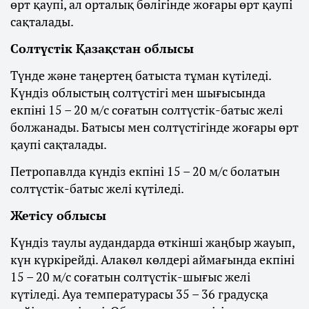
өрт қаупі, ал орталық бөлігінде жоғары өрт қаупі
сақталады.
Солтүстік Қазақстан облысы
Түнде және таңертең батыста тұман күтіледі.
Күндіз облыстың солтүстігі мен шығысында
екпіні 15 – 20 м/с соғатын солтүстік-батыс желі
болжанады. Батысы мен солтүстігінде жоғары өрт
қаупі сақталады.
Петропавлда күндіз екпіні 15 – 20 м/с болатын
солтүстік-батыс желі күтіледі.
Жетісу облысы
Күндіз таулы аудандарда өткінші жаңбыр жауып,
күн күркірейді. Алакөл көлдері аймағында екпіні
15 – 20 м/с соғатын солтүстік-шығыс желі
күтіледі. Ауа температурасы 35 – 36 градусқа