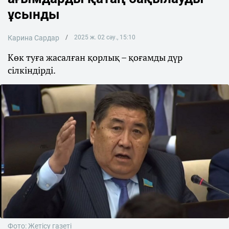
ұсынды
Карина Сардар
2025 ж. 02 сәу., 15:10
Көк туға жасалған қорлық – қоғамды дүр
сілкіндірді.
Фото: Жетісу газеті