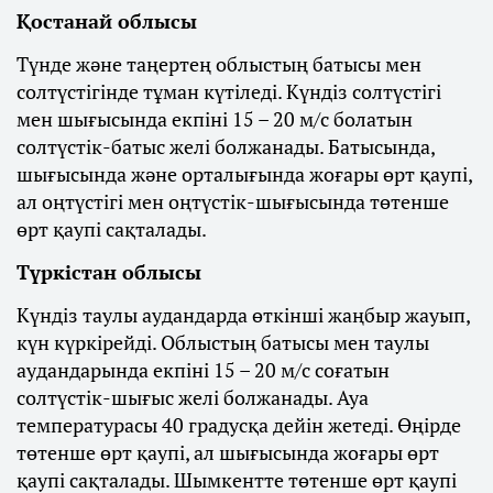
Қостанай облысы
Түнде және таңертең облыстың батысы мен
солтүстігінде тұман күтіледі. Күндіз солтүстігі
мен шығысында екпіні 15 – 20 м/с болатын
солтүстік-батыс желі болжанады. Батысында,
шығысында және орталығында жоғары өрт қаупі,
ал оңтүстігі мен оңтүстік-шығысында төтенше
өрт қаупі сақталады.
Түркістан облысы
Күндіз таулы аудандарда өткінші жаңбыр жауып,
күн күркірейді. Облыстың батысы мен таулы
аудандарында екпіні 15 – 20 м/с соғатын
солтүстік-шығыс желі болжанады. Ауа
температурасы 40 градусқа дейін жетеді. Өңірде
төтенше өрт қаупі, ал шығысында жоғары өрт
қаупі сақталады. Шымкентте төтенше өрт қаупі