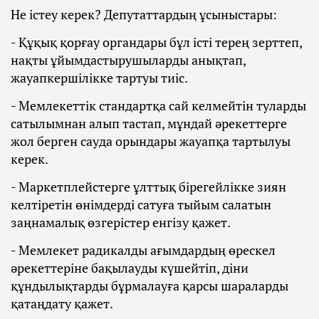
Не істеу керек? Депутаттардың ұсыныстары:
- Құқық қорғау органдары бұл істі терең зерттеп,
нақты ұйымдастырушыларды анықтап,
жауапкершілікке тартуы тиіс.
- Мемлекеттік стандартқа сай келмейтін туларды
сатылымнан алып тастап, мұндай әрекеттерге
жол берген сауда орындары жауапқа тартылуы
керек.
- Маркетплейстерге ұлттық бірегейлікке зиян
келтіретін өнімдерді сатуға тыйым салатын
заңнамалық өзгерістер енгізу қажет.
- Мемлекет радикалды ағымдардың өрескел
әрекеттеріне бақылауды күшейтіп, діни
құндылықтарды бұрмалауға қарсы шараларды
қатаңдату қажет.