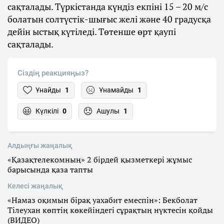
сақталады. Түркістанда күндіз екпіні 15 – 20 м/с
болатын солтүстік-шығыс желі және 40 градусқа
дейін ыстық күтіледі. Төтенше өрт қаупі
сақталады.
Сіздің реакцияңыз?
Ұнайды
1
Ұнамайды
1
Күлкілі
0
Ашулы
1
Алдыңғы жаңалық
«Қазақтелекомның» 2 бірдей қызметкері жұмыс
барысында қаза тапты
Келесі жаңалық
«Намаз оқимын бірақ уахабит емеспін»: Бекболат
Тілеухан көптің көкейіндегі сұрақтың нүктесін қойды
(ВИДЕО)