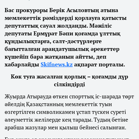
Бас прокуроры Берік Асыловтың атына
мемлекеттік рәміздерді қорлауға қатысты
депутаттық сауал жолданды. Мәжіліс
депутаты Ермұрат Бәпи қоғамда ұлттық
құндылықтарға, салт-дәстүрлерге
бағытталған арандатушылық әрекеттер
күшейіп бара жатқанын айтты, деп
хабарлайды
Skifnews.kz
ақпарат порталы.
Көк туға жасалған қорлық – қоғамды дүр
сілкіндірді
Жуырда Атырауда өткен спорттық іс-шарада төрт
әйелдің Қазақстанның мемлекеттік туын
өзгертілген символикамен ұстап түскен суреті
әлеуметтік желілерде кең тарады. Тудың бетіне
арабша жазулар мен қылыш бейнесі салынған.