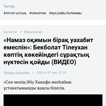
Тегтер:
#Аптап ыстық
#синоптик
#ауа райы болжамы
Басты бет
Жаңалықтар
«Намаз оқимын бірақ уахабит
емеспін»: Бекболат Тілеухан
көптің көкейіндегі сұрақтың
нүктесін қойды (ВИДЕО)
Лунара Арынбек
2026 ж. 07 там., 01:30
«Сен менің Әбу Ханифа мәзһабын
ұстанатынымды жақсы білесің.