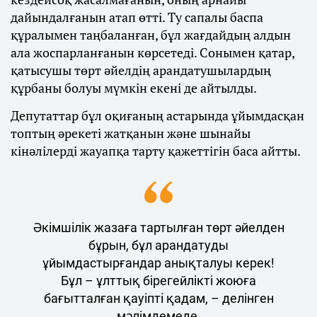
дайындалғанын атап өтті. Ту сапалы баспа
құралымен таңбаланған, бұл жағдайдың алдын
ала жоспарланғанын көрсетеді. Сонымен қатар,
қатысушы төрт әйелдің арандатушылардың
құрбаны болуы мүмкін екені де айтылды.
Депутаттар бұл оқиғаның астарында ұйымдасқан
топтың әрекеті жатқанын және шынайы
кінәлілерді жауапқа тарту қажеттігін баса айтты.
Әкімшілік жазаға тартылған төрт әйелден
бұрын, бұл арандатуды
ұйымдастырғандар анықталуы керек!
Бұл – ұлттық бірегейлікті жоюға
бағытталған қауіпті қадам, – делінген
мәлімдемеде.