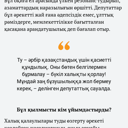
Бұл оқиға ел арасында үлкен резонанс тудырып,
азаматтардың наразылығын өршітті. Депутаттар
бұл әрекетті жай ғана әдепсіздік емес, ұлттық
рәміздерге, мемлекеттілікке бағытталған
қасақана арандатушылық деп бағалап отыр.
Ту – әрбір қазақстандық үшін қасиетті
құндылық. Оны бөтен белгілермен
бұрмалау – бүкіл халықты қорлау!
Мұндай заң бұзушылыққа жол бермеу
керек, – делінген депутаттық сауалда.
Бұл қылмысты кім ұйымдастырды?
Халық қалаулылары туды өзгерту әрекеті
кездейсоқ жасалмағанын, оның арнайы