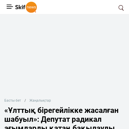
Басты бет
Жаңалықтар
«Ұлттық бірегейлікке жасалған
шабуыл»: Депутат радикал
ағымдарды қатаң бақылауды