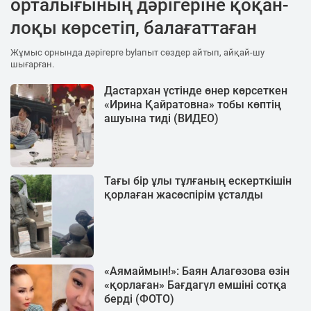
орталығының дәрігеріне қоқан-
лоқы көрсетіп, балағаттаған
Жұмыс орнында дәрігерге bylaпыт сөздер айтып, айқай-шу
шығарған.
Дастархан үстінде өнер көрсеткен
«Ирина Қайратовна» тобы көптің
ашуына тиді (ВИДЕО)
Тағы бір ұлы тұлғаның ескерткішін
қорлаған жасөспірім ұсталды
«Аямаймын!»: Баян Алагөзова өзін
«қорлаған» Бағдагүл емшіні сотқа
берді (ФОТО)