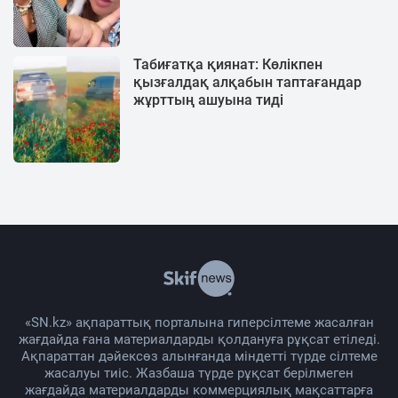
Табиғатқа қиянат: Көлікпен
қызғалдақ алқабын таптағандар
жұрттың ашуына тиді
«SN.kz» ақпараттық порталына гиперсілтеме жасалған
жағдайда ғана материалдарды қолдануға рұқсат етіледі.
Ақпараттан дәйексөз алынғанда міндетті түрде сілтеме
жасалуы тиіс. Жазбаша түрде рұқсат берілмеген
жағдайда материалдарды коммерциялық мақсаттарға