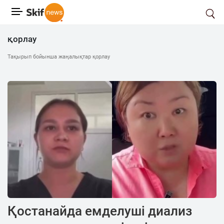
қорлау
Тақырып бойынша жаңалықтар қорлау
Қостанайда емделуші диализ