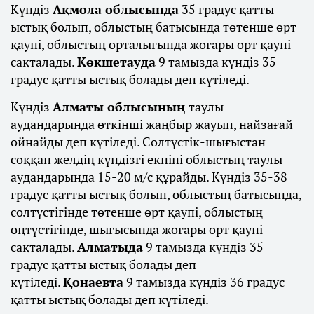
Күндіз
Ақмола облысында
35 градус қатты
ыстық болып, облыстың батысында төтенше өрт
қаупі, облыстың орталығында жоғары өрт қаупі
сақталады.
Көкшетауда
9 тамызда күндіз 35
градус қатты ыстық болады деп күтіледі.
Күндіз
Алматы облысының
таулы
аудандарында өткінші жаңбыр жауып, найзағай
ойнайды деп күтіледі. Солтүстік-шығыстан
соққан желдің күндізгі екпіні облыстың таулы
аудандарында 15-20 м/с құрайды. Күндіз 35-38
градус қатты ыстық болып, облыстың батысында,
солтүстігінде төтенше өрт қаупі, облыстың
оңтүстігінде, шығысында жоғары өрт қаупі
сақталады.
Алматыда
9 тамызда күндіз 35
градус қатты ыстық болады деп
күтіледі.
Қонаевта
9 тамызда күндіз 36 градус
қатты ыстық болады деп күтіледі.