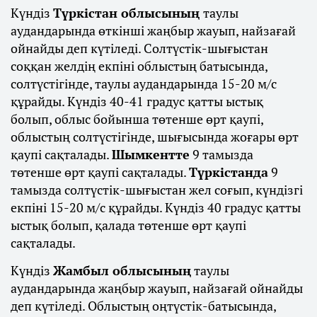
Күндіз
Түркістан облысының
таулы
аудандарында өткінші жаңбыр жауып, найзағай
ойнайды деп күтіледі. Солтүстік-шығыстан
соққан желдің екпіні облыстың батысында,
солтүстігінде, таулы аудандарында 15-20 м/с
құрайды. Күндіз 40-41 градус қатты ыстық
болып, облыс бойынша төтенше өрт қаупі,
облыстың солтүстігінде, шығысында жоғары өрт
қаупі сақталады.
Шымкентте
9 тамызда
төтенше өрт қаупі сақталады.
Түркістанда
9
тамызда солтүстік-шығыстан жел соғып, күндізгі
екпіні 15-20 м/с құрайды. Күндіз 40 градус қатты
ыстық болып, қалада төтенше өрт қаупі
сақталады.
Күндіз
Жамбыл облысының
таулы
аудандарында жаңбыр жауып, найзағай ойнайды
деп күтіледі. Облыстың оңтүстік-батысында,