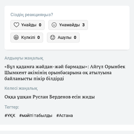
Сіздің реакцияңыз?
Ұнайды
0
Ұнамайды
3
Күлкілі
0
Ашулы
0
Алдыңғы жаңалық
«Бұл қадамға жәйдан-жәй бармады»: Айгүл Орынбек
Шымкент әкімінің орынбасарына оқ атылуына
байланысты пікір білдірді
Келесі жаңалық
Оққа ұшқан Руслан Берденов есін жиды
Тегтер:
#ҰҚК
#мәйіті табылды
#Астана