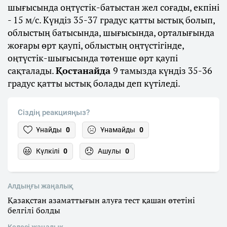
шығысында оңтүстік-батыстан жел соғады, екпіні
- 15 м/с. Күндіз 35-37 градус қатты ыстық болып,
облыстың батысында, шығысында, орталығында
жоғары өрт қаупі, облыстың оңтүстігінде,
оңтүстік-шығысында төтенше өрт қаупі
сақталады.
Қостанайда
9 тамызда күндіз 35-36
градус қатты ыстық болады деп күтіледі.
Сіздің реакцияңыз?
Ұнайды
0
Ұнамайды
0
Күлкілі
0
Ашулы
0
Алдыңғы жаңалық
Қазақстан азаматтығын алуға тест қашан өтетіні
белгілі болды