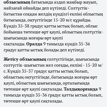
облысының
батысында аздап жаңбыр жауып,
найзағай ойнайды деп күтіледі. Солтүстік-
батыстан соққан желдің күндізгі екпіні облыстың
батысында, оңтүстігінде 15-20 м/с құрайды.
Күндіз 35-38 градус қатты ыстық болып, облыс
бойынша төтенше өрт қаупі, облыстың солтүстік-
шығысында жоғары өрт қаупі
сақталады.
Оралда
9 тамызда күндіз 35-36
градус қатты ыстық болады деп күтіледі.
Жетісу облысының
солтүстігінде, шығысында
солтүстік-шығыстан жел соғады, екпіні - 15-20 м/
с. Күндіз 35-37 градус қатты ыстық болып,
облыстың оңтүстігінде, батысында жоғары өрт
қаупі, облыстың шығысында, орталығында
төтенше өрт қаупі сақталады.
Талдықорғанда
9
тамызда күндіз 35-36 градус қатты ыстық болып,
төтенше өрт қаупі сақталады.