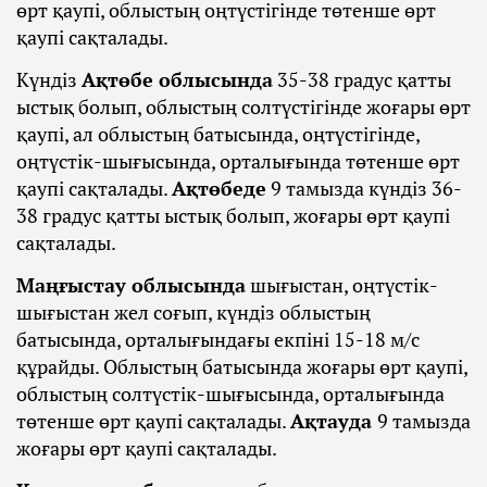
өрт қаупі, облыстың оңтүстігінде төтенше өрт
қаупі сақталады.
Күндіз
Ақтөбе облысында
35-38 градус қатты
ыстық болып, облыстың солтүстігінде жоғары өрт
қаупі, ал облыстың батысында, оңтүстігінде,
оңтүстік-шығысында, орталығында төтенше өрт
қаупі сақталады.
Ақтөбеде
9 тамызда күндіз 36-
38 градус қатты ыстық болып, жоғары өрт қаупі
сақталады.
Маңғыстау облысында
шығыстан, оңтүстік-
шығыстан жел соғып, күндіз облыстың
батысында, орталығындағы екпіні 15-18 м/с
құрайды. Облыстың батысында жоғары өрт қаупі,
облыстың солтүстік-шығысында, орталығында
төтенше өрт қаупі сақталады.
Ақтауда
9 тамызда
жоғары өрт қаупі сақталады.