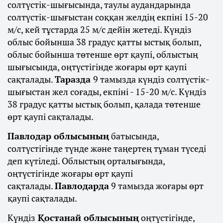
солтүстік-шығысында, таулы аудандарында
солтүстік-шығыстан соққан желдің екпіні 15-20
м/с, кей тұстарда 25 м/с дейін жетеді. Күндіз
облыс бойынша 38 градус қатты ыстық болып,
облыс бойынша төтенше өрт қаупі, облыстың
шығысында, оңтүстігінде жоғары өрт қаупі
сақталады.
Таразда
9 тамызда күндіз солтүстік-
шығыстан жел соғады, екпіні - 15-20 м/с. Күндіз
38 градус қатты ыстық болып, қалада төтенше
өрт қаупі сақталады.
Павлодар облысының
батысында,
солтүстігінде түнде және таңертең тұман түседі
деп күтіледі. Облыстың орталығында,
оңтүстігінде жоғары өрт қаупі
сақталады.
Павлодарда
9 тамызда жоғары өрт
қаупі сақталады.
Күндіз
Қостанай облысының
оңтүстігінде,