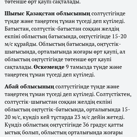
төтенше өрт қаупі сақталады.
Шығыс Қазақстан облысының
солтүстігінде
түнде және таңертең тұман түседі деп күтіледі.
Батыстан, солтүстік-батыстан соққан желдің
екпіні облыстың батысында, оңтүстігінде 15-20
м/с құрайды. Облыстың батысында, оңтүстік-
шығысында, орталығында жоғары өрт қаупі, ал
облыстың оңтүстігінде төтенше өрт қаупі
сақталады.
Өскеменде
9 тамызда түнде және
таңертең тұман түседі деп күтіледі.
Абай облысының
солтүстігінде түнде және
таңертең тұман түседі деп күтіледі. Солтүстіктен,
солтүстік-шығыстан соққан желдің екпіні
облыстың оңтүстік-батысында, орталығында 15-
20 м/с, күндіз кей тұстарда 23 м/с дейін жетеді.
Күндіз облыстың оңтүстігінде 36 градус қатты
ыстық болып, облыстың орталығында жоғары