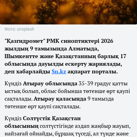
Фото: unsplash
"Қазгидромет" РМК синоптиктері 2026
жылдың 9 тамызында Алматыда,
Шымкентте және Қазақстанның барлық 17
облысында дауылды ескерту жариялады,
деп хабарлайды
Sn.kz
ақпарат порталы.
Күндіз
Атырау облысында
35-39 градус қатты
ыстық болып, облыс бойынша төтенше өрт қаупі
сақталады.
Атырау қаласында
9 тамызда
төтенше өрт қаупі сақталады.
Күндіз
Солтүстік Қазақстан
облысының
солтүстігінде аздап жаңбыр жауып,
найзағай ойнайды, бұршақ түседі, ал түнде және