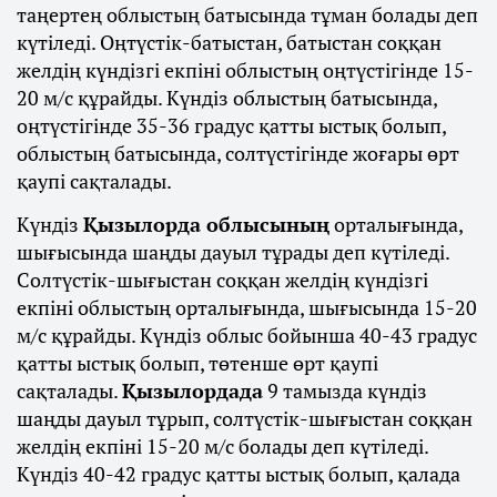
таңертең облыстың батысында тұман болады деп
күтіледі. Оңтүстік-батыстан, батыстан соққан
желдің күндізгі екпіні облыстың оңтүстігінде 15-
20 м/с құрайды. Күндіз облыстың батысында,
оңтүстігінде 35-36 градус қатты ыстық болып,
облыстың батысында, солтүстігінде жоғары өрт
қаупі сақталады.
Күндіз
Қызылорда облысының
орталығында,
шығысында шаңды дауыл тұрады деп күтіледі.
Солтүстік-шығыстан соққан желдің күндізгі
екпіні облыстың орталығында, шығысында 15-20
м/с құрайды. Күндіз облыс бойынша 40-43 градус
қатты ыстық болып, төтенше өрт қаупі
сақталады.
Қызылордада
9 тамызда күндіз
шаңды дауыл тұрып, солтүстік-шығыстан соққан
желдің екпіні 15-20 м/с болады деп күтіледі.
Күндіз 40-42 градус қатты ыстық болып, қалада