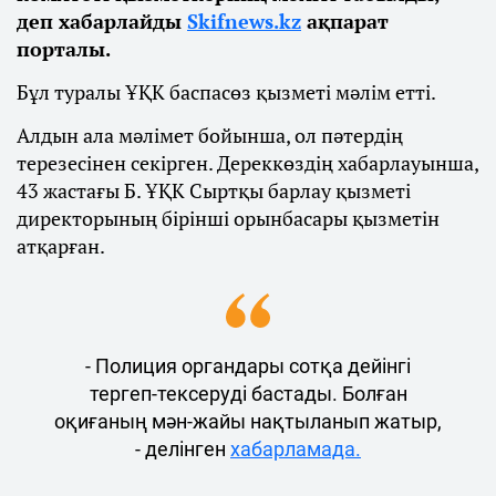
деп хабарлайды
Skifnews.kz
ақпарат
порталы.
Бұл туралы ҰҚК баспасөз қызметі мәлім етті.
Алдын ала мәлімет бойынша, ол пәтердің
терезесінен секірген. Дереккөздің хабарлауынша,
43 жастағы Б. ҰҚК Сыртқы барлау қызметі
директорының бірінші орынбасары қызметін
атқарған.
- Полиция органдары сотқа дейінгі
тергеп-тексеруді бастады. Болған
оқиғаның мән-жайы нақтыланып жатыр,
- делінген
хабарламада.