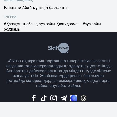
Келесі жаңалық
Елімізде Абай күндері басталды
Тегтер:
#Қазақстан, облыс, ауа райы, Қазгидромет
#ауа райы
болжамы
«SN.kz» ақпараттық порталына гиперсілтеме жасалған
жағдайда ғана материалдарды қолдануға рұқсат етіледі.
Ақпараттан дәйексөз алынғанда міндетті түрде сілтеме
жасалуы тиіс. Жазбаша түрде рұқсат берілмеген
жағдайда материалдарды коммерциялық мақсаттарға
пайдалануға болмайды.
Жоба жайында
Материалды қолдану тәртібі