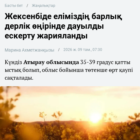
Басты бет
Жаңалықтар
Жексенбіде еліміздің барлық
дерлік өңірінде дауылды
ескерту жарияланды
Марина Ахметжанқызы
2026 ж. 09 там., 07:30
Күндіз
Атырау облысында
35-39 градус қатты
ыстық болып, облыс бойынша төтенше өрт қаупі
сақталады.