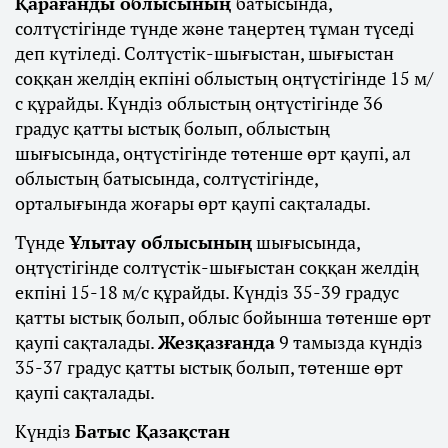
Қарағанды облысының
батысында,
солтүстігінде түнде және таңертең тұман түседі
деп күтіледі. Солтүстік-шығыстан, шығыстан
соққан желдің екпіні облыстың оңтүстігінде 15 м/
с құрайды. Күндіз облыстың оңтүстігінде 36
градус қатты ыстық болып, облыстың
шығысында, оңтүстігінде төтенше өрт қаупі, ал
облыстың батысында, солтүстігінде,
орталығында жоғары өрт қаупі сақталады.
Түнде
Ұлытау облысының
шығысында,
оңтүстігінде солтүстік-шығыстан соққан желдің
екпіні 15-18 м/с құрайды. Күндіз 35-39 градус
қатты ыстық болып, облыс бойынша төтенше өрт
қаупі сақталады.
Жезқазғанда
9 тамызда күндіз
35-37 градус қатты ыстық болып, төтенше өрт
қаупі сақталады.
Күндіз
Батыс Қазақстан