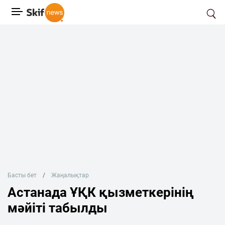
Басты бет
Жаңалықтар
Астанада ҰҚК қызметкерінің
мәйіті табылды