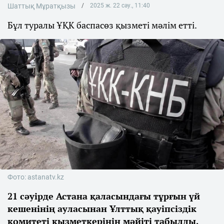
Шаттық Мұратқызы
2025 ж. 22 сәу., 11:40
Бұл туралы ҰҚК баспасөз қызметі мәлім етті.
Фото: astanatv.kz
21 сәуірде Астана қаласындағы тұрғын үй
кешенінің ауласынан Ұлттық қауіпсіздік
комитеті қызметкерінің мәйіті табылды,