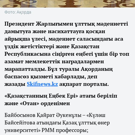
Фото: Ақорда
Президент Жарлығымен ұлттық мәдениетті
дамытуға және насихаттауға қосқан
айрықша үлесі, мәдениет саласындағы аса
үздік жетістіктері және Қазақстан
Республикасына сіңірген еңбегі үшін бір топ
азамат мемлекеттік наградалармен
марапатталды. Бұл туралы Ақорданың
баспасөз қызметі хабарлады, деп
жазады
Skifnews.kz
ақпарат порталы.
«Қазақстанның Еңбек Ері» атағы беріліп
және «Отан» орденімен
Байбосынов Қайрат Әукенұлы – «Күләш
Байсейітова атындағы Қазақ ұлттық өнер
университеті» РММ профессоры;