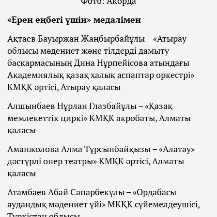
Фото: Ақорда
«Ерен еңбегі үшін» медалімен
Ақтаев Бауыржан Жаңбырбайұлы – «Атырау
облысы мәдениет және тілдерді дамыту
басқармасының Дина Нұрпейісова атындағы
Академиялық қазақ халық аспаптар оркестрі»
КМҚК әртісі, Атырау қаласы
Алшынбаев Нұрлан Глазбайұлы – «Қазақ
мемлекеттік циркі» КМҚК акробаты, Алматы
қаласы
Аманжолова Алма Тұрсынбайқызы – «Алатау»
дәстүрлі өнер театры» КМҚК әртісі, Алматы
қаласы
Атамбаев Абай Сапарбекұлы – «Ордабасы
аудандық мәдениет үйі» МКҚК сүйемелдеушісі,
Түркістан облысы