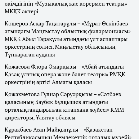
әкімдігінің «Музыкалық жас көрермен театры»
МКҚК актері
Көшеров Асқар Таңатарұлы – «Мұрат Өскінбаев
атындағы Маңғыстау облыстық филармониясы»
МКҚК Абыл Тарақұлы атындағы ұлт аспаптары
оркестрінің солисі, Маңғыстау облысының
Түпқараған ауданы
Қожасова Флора Омарқызы – «Абай атындағы
Қазақ ұлттық опера және балет театры» РМҚК
оркестрінің әртiсі Алматы қаласы
Қожахметова Гүлнар Сәруәрқызы – «Сәтбаев
қаласының Баубек Бұлқышев атындағы
орталықтандырылған кітапхана жүйесі» КММ
директоры, Ұлытау облысы
Құрақбаев Асан Майқынұлы – «Қазақстан
Республикасының Мемлекеттік орталық музейі»