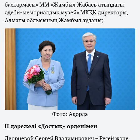
басқармасы» ММ «Жамбыл Жабаев атындағы
әдеби-мемориалдық музей» МКҚК директоры,
Алматы облысының Жамбыл ауданы;
Фото: Ақорда
ІІ дәрежелі «Достық» орденімен
Дворцевой Сергей Владимирович – Ресей және