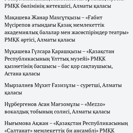
РМҚК бөлімінің жетекшісі, Алматы қаласы
Мақашева Жанар Махсұтқызы – «Ғабит
Мүсірепов атындағы Қазақ мемлекеттік
академиялық балалар мен жасөспірімдер театры»
РМҚК әртісі, Алматы қаласы
Мұқашева Гүлсара Қарашқызы – «Қазақстан
Республикасының Ұлттық музейі» РМҚК
қызметінің басшысы – бас қор сақтаушысы,
Астана қаласы
Мырзалиев Мұхит Ғазизұлы – суретші, Алматы
қаласы
Нұрбергенов Асан Мағзомұлы – «Mezzo»
вокалдық тобының солисі, Алматы қаласы
Нығымова Ақжан – «Қазақстан Республикасының
«Салтанат» мемлекеттік би ансамблі» РМҚК