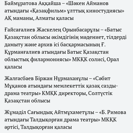
Баймұратова Аққайша – «Шәкен Айманов
атындағы «Қазақфильм» ұлттық киностудиясы»
АҚ маманы, Алматы қаласы
Ғайсағалиев Жаскелең Орынбасарұлы – «Батыс
Қазақстан облысы әкімдігінің мәдениет, тілдерді
дамыту және архив ісі басқармасының Ғ.
Құрманғалиев атындағы Батыс Қазақстан
облыстық филармониясы» МКҚК солисі, Орал
қаласы
Жалғасбаев Біржан Нұрмаханұлы – «Сәбит
Мұқанов атындағы мемлекеттік қазақ сазды-
драма театры» КМҚК директоры, Солтүстік
Қазақстан облысы
Жұмаділ Сағындық Айтмұхаметұлы – «Б. Римова
атындағы Талдықорған драма театры» МКҚК
әртісі, Талдықорған қаласы