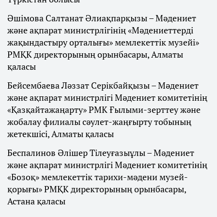
Әшімова Салтанат Әлиақпарқызы – Мәдениет
және ақпарат министрлігінің «Мәдениеттерді
жақындастыру орталығы» мемлекеттік музейі»
РМҚК директорының орынбасары, Алматы
қаласы
Бейсембаева Ләззат Серікбайқызы – Мәдениет
және ақпарат министрлігі Мәдениет комитетінің
«Қазқайтажаңарту» РМК Ғылыми-зерттеу және
жобалау филиалы сәулет-жаңғырту тобының
жетекшісі, Алматы қаласы
Беспалинов Әлішер Тілеуғазыұлы – Мәдениет
және ақпарат министрлігі Мәдениет комитетінің
«Бозоқ» мемлекеттік тарихи-мәдени музей-
қорығы» РМҚК директорының орынбасары,
Астана қаласы