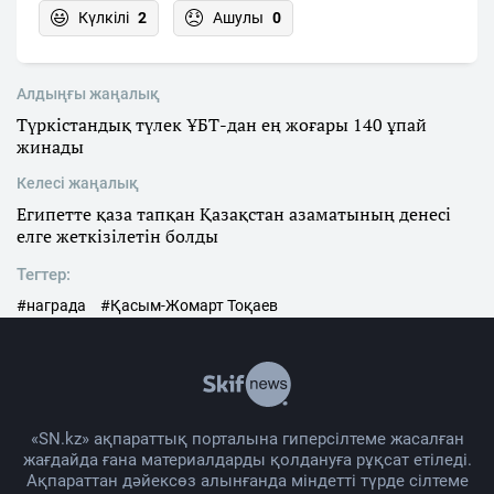
Күлкілі
2
Ашулы
0
Алдыңғы жаңалық
Түркістандық түлек ҰБТ-дан ең жоғары 140 ұпай
жинады
Келесі жаңалық
Египетте қаза тапқан Қазақстан азаматының денесі
елге жеткізілетін болды
Тегтер:
#награда
#Қасым-Жомарт Тоқаев
«SN.kz» ақпараттық порталына гиперсілтеме жасалған
жағдайда ғана материалдарды қолдануға рұқсат етіледі.
Ақпараттан дәйексөз алынғанда міндетті түрде сілтеме