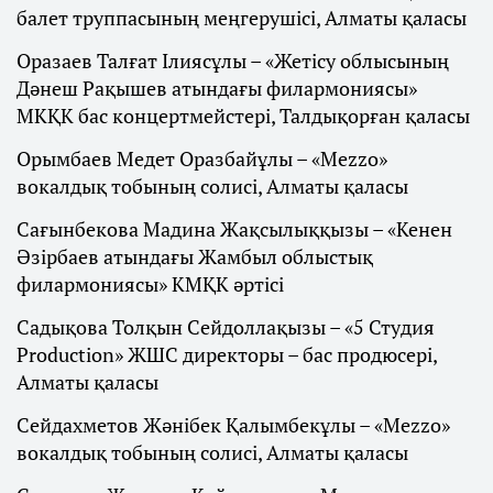
балет труппасының меңгерушісі, Алматы қаласы
Оразаев Талғат Ілиясұлы – «Жетісу облысының
Дәнеш Рақышев атындағы филармониясы»
МКҚК бас концертмейстері, Талдықорған қаласы
Орымбаев Медет Оразбайұлы – «Mezzo»
вокалдық тобының солисі, Алматы қаласы
Сағынбекова Мадина Жақсылыққызы – «Кенен
Әзірбаев атындағы Жамбыл облыстық
филармониясы» КМҚК әртісі
Садықова Толқын Сейдоллақызы – «5 Студия
Production» ЖШС директоры – бас продюсері,
Алматы қаласы
Сейдахметов Жәнібек Қалымбекұлы – «Mezzo»
вокалдық тобының солисі, Алматы қаласы