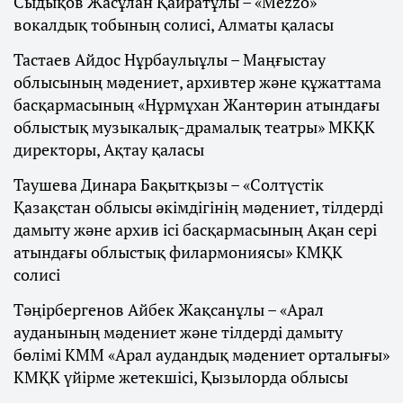
Сыдықов Жасұлан Қайратұлы – «Mezzo»
вокалдық тобының солисі, Алматы қаласы
Тастаев Айдос Нұрбаулыұлы – Маңғыстау
облысының мәдениет, архивтер және құжаттама
басқармасының «Нұрмұхан Жантөрин атындағы
облыстық музыкалық-драмалық театры» МКҚК
директоры, Ақтау қаласы
Таушева Динара Бақытқызы – «Солтүстік
Қазақстан облысы әкімдігінің мәдениет, тілдерді
дамыту және архив ісі басқармасының Ақан сері
атындағы облыстық филармониясы» КМҚК
солисі
Тәңірбергенов Айбек Жақсанұлы – «Арал
ауданының мәдениет және тілдерді дамыту
бөлімі КММ «Арал аудандық мәдениет орталығы»
КМҚК үйірме жетекшісі, Қызылорда облысы