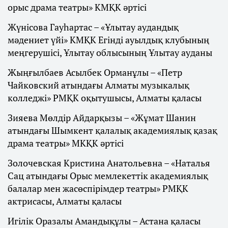
орыс драма театры» КМҚК әртісі
Жүнісова Гауһартас – «Ұлытау аудандық
мәдениет үйі» КМҚК Егінді ауылдық клубының
меңгерушісі, Ұлытау облысының Ұлытау ауданы
Жыңғылбаев Асылбек Орманұлы – «Петр
Чайковский атындағы Алматы музыкалық
колледжі» РМҚК оқытушысы, Алматы қаласы
Зияева Мөлдір Айдарқызы – «Жұмат Шанин
атындағы Шымкент қалалық академиялық қазақ
драма театры» МКҚК әртісі
Золочевская Кристина Анатольевна – «Наталья
Сац атындағы Орыс мемлекеттік академиялық
балалар мен жасөспірімдер театры» РМҚК
актрисасы, Алматы қаласы
Игілік Оразалы Амандықұлы – Астана қаласы