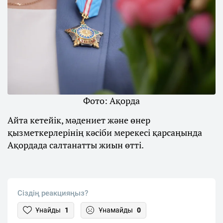
Фото: Ақорда
Айта кетейік, мәдениет және өнер
қызметкерлерінің кәсіби мерекесі қарсаңында
Ақордада салтанатты жиын өтті.
Сіздің реакцияңыз?
Ұнайды
1
Ұнамайды
0