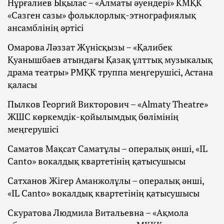
Нұрғалиев Ықылас – «Алматы әуендері» КМҚК
«Сазген сазы» фольклорлық-этнографиялық
ансамблінің әртісі
Омарова Ләззат Жүнісқызы – «Қалибек
Қуанышбаев атындағы Қазақ ұлттық музыкалық
драма театры» РМҚК труппа меңгерушісі, Астана
қаласы
Пылков Георгий Викторович – «Almaty Theatre»
ЖШС көркемдік-қойылымдық бөлімінің
меңгерушісі
Саматов Мақсат Саматұлы – опералық әнші, «IL
Canto» вокалдық квартетінің қатысушысы
Сатханов Жігер Аманжолұлы – опералық әнші,
«IL Canto» вокалдық квартетінің қатысушысы
Скуратова Людмила Витальевна – «Ақмола