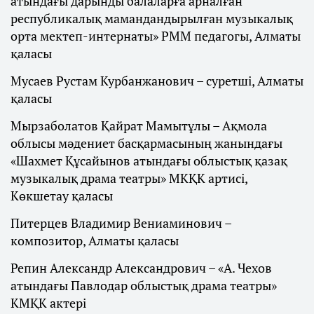
атындағы дарынды балаларға арналған
республикалық мамандандырылған музыкалық
орта мектеп-интернаты» РММ педагогы, Алматы
қаласы
Мусаев Рустам Курбанжанович – суретші, Алматы
қаласы
Мырзаболатов Қайрат Мамытұлы – Ақмола
облысы мәдениет басқармасының жанындағы
«Шахмет Құсайынов атындағы облыстық қазақ
музыкалық драма театры» МКҚК артисі,
Көкшетау қаласы
Питерцев Владимир Вениаминович –
композитор, Алматы қаласы
Репин Александр Александрович – «А. Чехов
атындағы Павлодар облыстық драма театры»
КМҚК актері