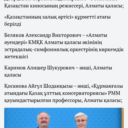
Қазақстан киносының режиссері, Алматы қаласы;
«Қазақстанның халық әртісі» құрметті атағы
берілді
Беляков Александр Викторович – «Алматы
әуендері» КМҚК Алматы қаласы әкімінің
эстрадалық-симфониялық оркестрінің көркемдік
жетекшісі
Каримов Алишер Шукурович – әнші, Алматы
қаласы
Қосанова Айгүл Шоданқызы – әнші, «Құрманғазы
атындағы Қазақ ұлттық консерваториясы» РММ
қауымдастырылған профессоры, Алматы қаласы;