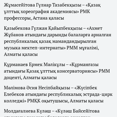
Жұмасейітова Гүлнар Тазабекқызы – «Қазақ
ұлттық хореография академиясы» РМК
профессоры, Астана қаласы
Қазыбекова Гүлжан Қайыпбекқызы – «Ахмет
Жұбанов атындағы дарынды балаларға арналған
республикалық қазақ мамандандырылған
музыка мектеп-интернаты» РММ мұғалімі,
Алматы қаласы
Құрманаев Ермек Мәлікұлы – «Құрманғазы
атындағы Қазақ ұлттық консерваториясы» РММ
доценті, Алматы қаласы
Мәлімова Әсия Несіпбайқызы – «Жүсіпбек
Елебеков атындағы республикалық эстрада-цирк
колледжі» РМҚК оқытушысы, Алматы қаласы
Молдағалиева Күләш – «Күләш Байсейітова