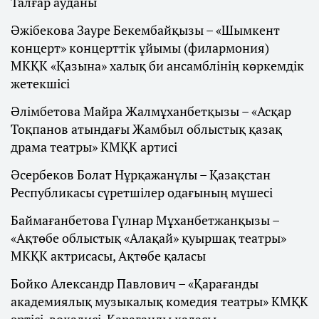
Талғар ауданы
Әжібекова Зауре Бекембайқызы – «Шымкент
концерт» концерттік ұйымы (филармония)
МКҚК «Қазына» халық би ансамблінің көркемдік
жетекшісі
Әлімбетова Майра Жалмұханбетқызы – «Асқар
Тоқпанов атындағы Жамбыл облыстық қазақ
драма театры» КМҚК артисі
Әсербеков Болат Нұрқажанұлы – Қазақстан
Республикасы сүретшілер одағының мүшесі
Баймағанбетова Гүлнар Мұханбетжанқызы –
«Ақтөбе облыстық «Алақай» қуыршақ театры»
МКҚК актрисасы, Ақтөбе қаласы
Бойко Александр Павлович – «Қарағанды
академиялық музыкалық комедия театры» КМҚК