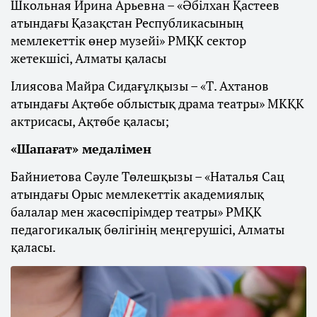
Школьная Ирина Арьевна – «Әбілхан Қастеев
атындағы Қазақстан Республикасының
мемлекеттік өнер музейі» РМҚК сектор
жетекшісі, Алматы қаласы
Ілиясова Майра Сидағұлқызы – «Т. Ахтанов
атындағы Ақтөбе облыстық драма театры» МКҚК
актрисасы, Ақтөбе қаласы;
«Шапағат» медалімен
Байниетова Сәуле Төлешқызы – «Наталья Сац
атындағы Орыс мемлекеттік академиялық
балалар мен жасөспірімдер театры» РМҚК
педагогикалық бөлігінің меңгерушісі, Алматы
қаласы.