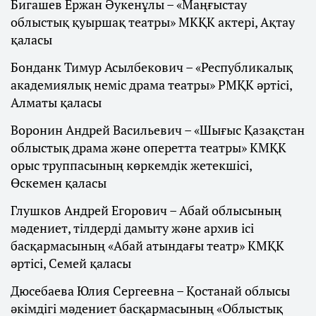
Бигашев Ержан Әукенұлы – «Маңғыстау
облыстық қуыршақ театры» МКҚК актері, Ақтау
қаласы
Бонданк Тимур Асылбекович – «Республикалық
академиялық неміс драма театры» РМҚК әртісі,
Алматы қаласы
Воронин Андрей Васильевич – «Шығыс Қазақстан
облыстық драма және оперетта театры» КМҚК
орыс труппасының көркемдік жетекшісі,
Өскемен қаласы
Глушков Андрей Егорович – Абай облысының
мәдениет, тілдерді дамыту және архив ісі
басқармасының «Абай атындағы театр» КМҚК
әртісі, Семей қаласы
Дюсебаева Юлия Сергеевна – Қостанай облысы
әкімдігі мәдениет басқармасының «Облыстық