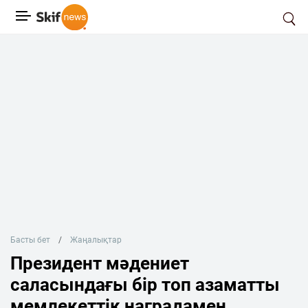
Басты бет
Жаңалықтар
Президент мәдениет
саласындағы бір топ азаматты
мемлекеттік наградамен