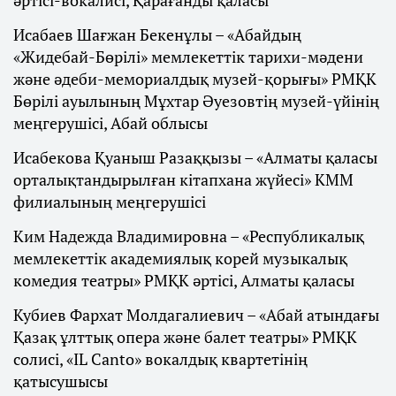
әртісі-вокалисі, Қарағанды қаласы
Исабаев Шағжан Бекенұлы – «Абайдың
«Жидебай-Бөрілі» мемлекеттік тарихи-мәдени
және әдеби-мемориалдық музей-қорығы» РМҚК
Бөрілі ауылының Мұхтар Әуезовтің музей-үйінің
меңгерушісі, Абай облысы
Исабекова Қуаныш Разаққызы – «Алматы қаласы
орталықтандырылған кітапхана жүйесі» КММ
филиалының меңгерушісі
Ким Надежда Владимировна – «Республикалық
мемлекеттік академиялық корей музыкалық
комедия театры» РМҚК әртісі, Алматы қаласы
Кубиев Фархат Молдагалиевич – «Абай атындағы
Қазақ ұлттық опера және балет театры» РМҚК
солисі, «IL Canto» вокалдық квартетінің
қатысушысы