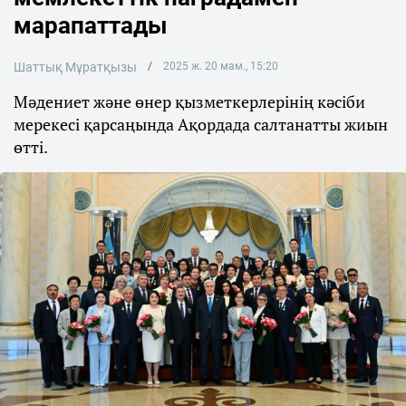
марапаттады
Шаттық Мұратқызы
2025 ж. 20 мам., 15:20
Мәдениет және өнер қызметкерлерінің кәсіби
мерекесі қарсаңында Ақордада салтанатты жиын
өтті.