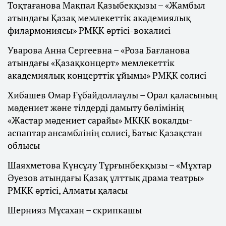
Тоқтағанова Мақпал Қазыбекқызы – «Жамбыл
атындағы Қазақ мемлекеттік академиялық
филармониясы» РМҚК әртісі-вокалисі
Уварова Анна Сергеевна – «Роза Бағланова
атындағы «Қазақконцерт» мемлекеттік
академиялық концерттік ұйымы» РМҚК солисі
Хибашев Омар Ғұбайдоллаұлы – Орал қаласының
мәдениет және тілдерді дамыту бөлімінің
«Жастар мәдениет сарайы» МКҚК вокалды-
аспаптар ансамблінің солисі, Батыс Қазақстан
облысы
Шаяхметова Күнсұлу Тұрғынбекқызы – «Мұхтар
Әуезов атындағы Қазақ ұлттық драма театры»
РМҚК әртісі, Алматы қаласы
Шернияз Мұсахан – скрипкашы