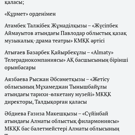
қаласы;
«Құрмет» орденімен
Атамбек Талжібек Жұмаділқызы – «Жүсіпбек
Аймауытов атындағы Павлодар облыстық қазақ
музыкалық-драма театры» КМҚК әртісі
Атығаев Базарбек Қайырбекұлы – «Almaty»
Телерадиокомпаниясы» АҚ басшысының бірінші
орынбасары
Аязбаева Рысжан Әбсәметқызы – «Жетісу
облысының Мұхамеджан Тынышбайұлы
атындағы тарихи-өлкетану музейі» МКҚК
директоры, Талдықорған қаласы
Әбдиева Ғазиза Макешқызы – «Сүйінбай
атындағы Алматы облыстық филармониясы»
МКҚК бас балетмейстері Алматы облысының