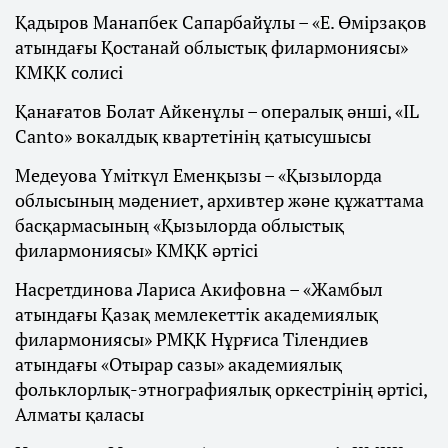
Қадыров Манапбек Сапарбайұлы – «Е. Өмірзақов
атындағы Қостанай облыстық филармониясы»
КМҚК солисі
Қанағатов Болат Айкенұлы – опералық әнші, «IL
Canto» вокалдық квартетінің қатысушысы
Медеуова Үміткүл Еменқызы – «Қызылорда
облысының мәдениет, архивтер және құжаттама
басқармасының «Қызылорда облыстық
филармониясы» КМҚК әртісі
Насретдинова Лариса Акифовна – «Жамбыл
атындағы Қазақ мемлекеттік академиялық
филармониясы» РМҚК Нұрғиса Тілендиев
атындағы «Отырар сазы» академиялық
фольклорлық-этнографиялық оркестрінің әртiсi,
Алматы қаласы