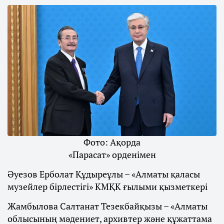
Фото: Ақорда
«Парасат» орденімен
Әуезов Ерболат Құдыреұлы – «Алматы қаласы
музейлер бірлестігі» КМҚК ғылыми қызметкері
Жамбылова Салтанат Тезекбайқызы – «Алматы
облысының мәдениет, архивтер және құжаттама