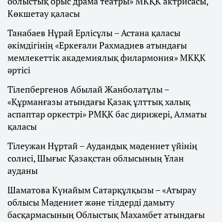
облыстық орыс драма театры» МКҚК актрисасы,
Көкшетау қаласы
Танабаев Нұрай Ерлісұлы – Астана қаласы
әкімдігінің «Еркеғали Рахмадиев атындағы
мемлекеттік академиялық филармония» МКҚК
әртісі
Тілепбергенов Абылай Жанболатұлы –
«Құрманғазы атындағы Қазақ ұлттық халық
аспаптар оркестрі» РМҚК бас дирижері, Алматы
қаласы
Тілеужан Нұртай – Аудандық мәдениет үйінің
солисі, Шығыс Қазақстан облысының Ұлан
ауданы
Шаматова Күнайым Сатарқұлқызы – «Атырау
облысы Мәдениет және тілдерді дамыту
басқармасының Облыстық Махамбет атындағы