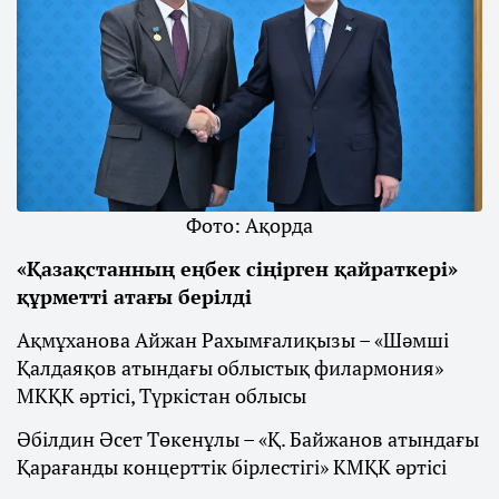
Фото: Ақорда
«Қазақстанның еңбек сіңірген қайраткері»
құрметті атағы берілді
Ақмұханова Айжан Рахымғалиқызы – «Шәмші
Қалдаяқов атындағы облыстық филармония»
МКҚК әртісі, Түркістан облысы
Әбілдин Әсет Төкенұлы – «Қ. Байжанов атындағы
Қарағанды концерттік бірлестігі» КМҚК әртісі