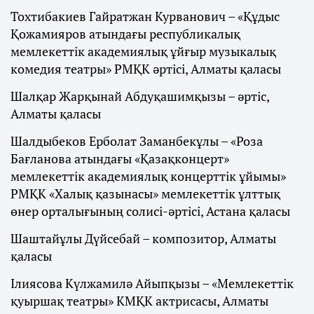
Тохтибакиев Гайратжан Курванович – «Құдыс
Қожамияров атындағы республикалық
мемлекеттік академиялық ұйғыр музыкалық
комедия театры» РМҚК әртісі, Алматы қаласы
Шалқар Жарқынай Абдуқашимқызы – әртіс,
Алматы қаласы
Шалдыбеков Ерболат Заманбекұлы – «Роза
Бағланова атындағы «Қазақконцерт»
мемлекеттік академиялық концерттік ұйымы»
РМҚК «Халық қазынасы» мемлекеттік ұлттық
өнер орталығының солисі-әртісі, Астана қаласы
Шаштайұлы Дүйсебай – композитор, Алматы
қаласы
Ілиясова Күлжамилә Айыпқызы – «Мемлекеттік
қуыршақ театры» КМҚК актрисасы, Алматы