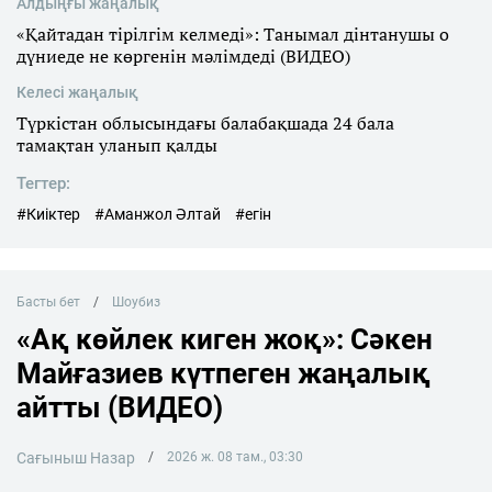
Алдыңғы жаңалық
«Қайтадан тірілгім келмеді»: Танымал дінтанушы о
дүниеде не көргенін мәлімдеді (ВИДЕО)
Келесі жаңалық
Түркістан облысындағы балабақшада 24 бала
тамақтан уланып қалды
Тегтер:
#Киіктер
#Аманжол Әлтай
#егін
Басты бет
Шоубиз
«Ақ көйлек киген жоқ»: Сәкен
Майғазиев күтпеген жаңалық
айтты (ВИДЕО)
Сағыныш Назар
2026 ж. 08 там., 03:30