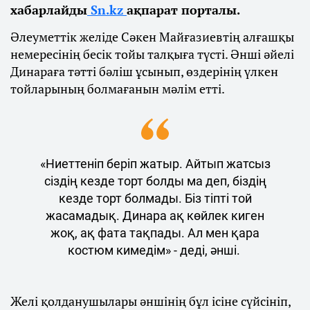
хабарлайды
Sn.kz
ақпарат порталы.
Әлеуметтік желіде Сәкен Майғазиевтің алғашқы
немересінің бесік тойы талқыға түсті. Әнші әйелі
Динараға тәтті бәліш ұсынып, өздерінің үлкен
тойларының болмағанын мәлім етті.
«Ниеттеніп беріп жатыр. Айтып жатсыз
сіздің кезде торт болды ма деп, біздің
кезде торт болмады. Біз тіпті той
жасамадық. Динара ақ көйлек киген
жоқ, ақ фата тақпады. Ал мен қара
костюм кимедім» - деді, әнші.
Желі қолданушылары әншінің бұл ісіне сүйсініп,