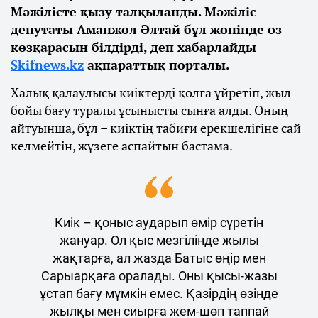
Мәжілісте қызу талқыланды. Мәжіліс
депутаты Аманжол Әлтай бұл жөнінде өз
көзқарасын білдірді, деп хабарлайды
Skifnews.kz
ақпараттық порталы.
Халық қалаулысы киіктерді қолға үйретіп, жыл
бойы бағу туралы ұсынысты сынға алды. Оның
айтуынша, бұл – киіктің табиғи ерекшелігіне сай
келмейтін, жүзеге аспайтын бастама.
Киік – қоныс аударып өмір сүретін
жануар. Ол қыс мезгілінде жылы
жақтарға, ал жазда Батыс өңір мен
Сарыарқаға оралады. Оны қысы-жазы
ұстап бағу мүмкін емес. Қазірдің өзінде
жылқы мен сиырға жем-шөп таппай