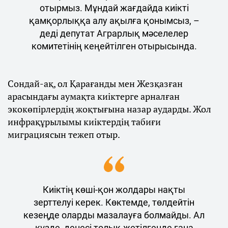
отырмыз. Мұндай жағдайда киікті
қамқорлыққа алу ақылға қонымсыз, –
деді депутат Аграрлық мәселелер
комитетінің кеңейтілген отырысында.
Сондай-ақ, ол Қарағанды мен Жезқазған
арасындағы аумақта киіктерге арналған
экокөпірлердің жоқтығына назар аударды. Жол
инфрақұрылымы киіктердің табиғи
миграциясын тежеп отыр.
Киіктің көші-қон жолдары нақты
зерттелуі керек. Көктемде, төлдейтін
кезеңде оларды мазалауға болмайды. Ал
күзде, денесі толық жетілгенде ғана