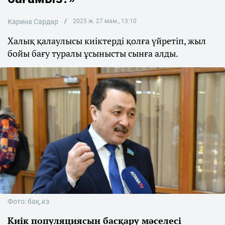
Карина Сардар
2025 ж. 27 мам., 13:10
Халық қалаулысы киіктерді қолға үйретіп, жыл
бойы бағу туралы ұсынысты сынға алды.
Фото: бақ.кз
Киік популяциясын басқару мәселесі