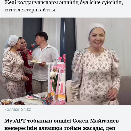
Желі қолданушылары әншінің бұл ісіне сүйсініп,
ізгі тілектерін айтты.
коллаж: Sn.kz
МузАРТ тобының әншісі Сәкен Майғазиев
немересінің алғашқы тойын жасады, деп