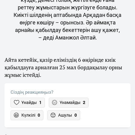
реттеу жұмыстарын жүргізуге болады.
Киікті шілденің аптабында Арқадан басқа
өңірге көшіру – орынсыз. Әр аймақта
арнайы қабылдау бекеттерін ашу қажет,
– деді Аманжол Әлтай.
Айта кетейік, қазір еліміздің 6 өңірінде киік
қабылдауға арналған 25 мал бордақылау орны
жұмыс істейді.
Сіздің реакцияңыз?
Ұнайды
1
Ұнамайды
2
Күлкілі
0
Ашулы
0