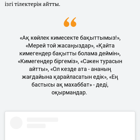
ізгі тілектерін айтты.
«Ақ көйлек кимесекте бақыттымыз!»,
«Мерей той жасаңыздар», «Қайта
кимегендер бақытты болама деймін»,
«Кимегендер біргеміз», «Сәкен турасын
айтты», «Ол кезде ата - ананың
жағдайына қарайласатын едік», «Ең
бастысы ақ махаббат» - деді,
оқырмандар.