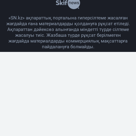
«SN.kz» ақпараттық порталына гиперсілтеме жасалған
жағдайда ғана материалдарды қолдануға рұқсат етіледі.
Ақпараттан дәйексөз алынғанда міндетті түрде сілтеме
жасалуы тиіс. Жазбаша түрде рұқсат берілмеген
жағдайда материалдарды коммерциялық мақсаттарға
пайдалануға болмайды.
Жоба жайында
Материалды қолдану тәртібі
Байланыс
Жарнама