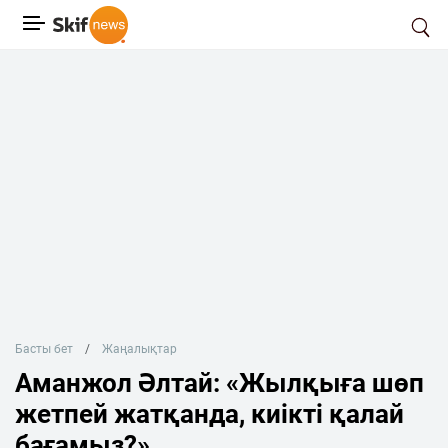
Басты бет
Жаңалықтар
Аманжол Әлтай: «Жылқыға шөп
жетпей жатқанда, киікті қалай
бағамыз?»