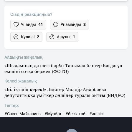
Сіздің реакцияңыз?
Ұнайды
41
Ұнамайды
3
Күлкілі
2
Ашулы
1
Алдыңғы жаңалық
«Шыдамның да шегі бар!»: Танымал блогер Бағдагүл
емшіні сотқа бермек (ФОТО)
Келесі жаңалық
«Біліктілік керек!»: Блогер Мөлдір Анарбаева
депутаттыққа үміткер әншілер туралы айтты (ВИДЕО)
Тегтер:
#Сәкен Майғазиев
#МузАрт
#бесік той
#әншісі