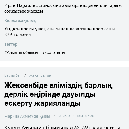
Иран Израиль астанасына зымырандармен қайтарым
соққысын жасады
Келесі жаңалық
Үндістандағы ұшақ апатынан қаза тапқандар саны
279-ға жетті
Тегтер:
#Алматы облысы
#жол апаты
Басты бет
Жаңалықтар
Жексенбіде еліміздің барлық
дерлік өңірінде дауылды
ескерту жарияланды
Марина Ахметжанқызы
2026 ж. 09 там., 07:30
Күндіз
Атырау облысында
35-39 градус қатты