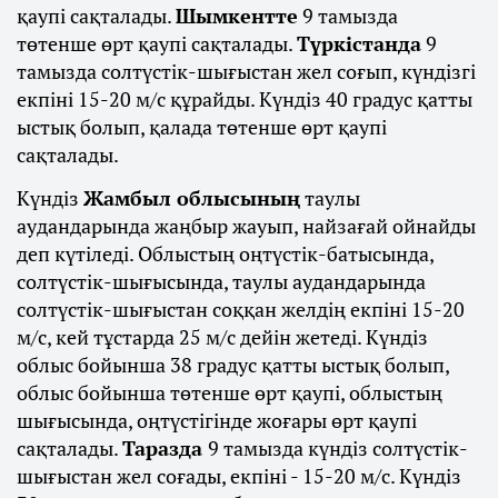
қаупі сақталады.
Шымкентте
9 тамызда
төтенше өрт қаупі сақталады.
Түркістанда
9
тамызда солтүстік-шығыстан жел соғып, күндізгі
екпіні 15-20 м/с құрайды. Күндіз 40 градус қатты
ыстық болып, қалада төтенше өрт қаупі
сақталады.
Күндіз
Жамбыл облысының
таулы
аудандарында жаңбыр жауып, найзағай ойнайды
деп күтіледі. Облыстың оңтүстік-батысында,
солтүстік-шығысында, таулы аудандарында
солтүстік-шығыстан соққан желдің екпіні 15-20
м/с, кей тұстарда 25 м/с дейін жетеді. Күндіз
облыс бойынша 38 градус қатты ыстық болып,
облыс бойынша төтенше өрт қаупі, облыстың
шығысында, оңтүстігінде жоғары өрт қаупі
сақталады.
Таразда
9 тамызда күндіз солтүстік-
шығыстан жел соғады, екпіні - 15-20 м/с. Күндіз