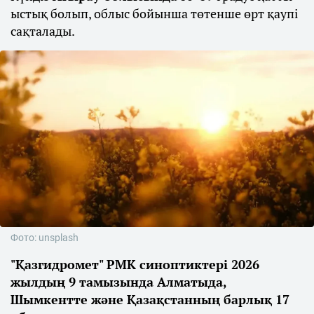
ыстық болып, облыс бойынша төтенше өрт қаупі
сақталады.
Фото: unsplash
"Қазгидромет" РМК синоптиктері 2026
жылдың 9 тамызында Алматыда,
Шымкентте және Қазақстанның барлық 17