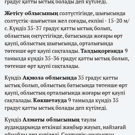
градус қатты ыстық болады деп күтіледі.
Жетісу облысының
солтүстігінде, шығысында
солтүстік-шығыстан жел соғады, екпіні - 15-20 м/
с. Күндіз 35-37 градус қатты ыстық болып,
облыстың оңтүстігінде, батысында жоғары өрт
қаупі, облыстың шығысында, орталығында
төтенше өрт қаупі сақталады.
Талдықорғанда
9
тамызда күндіз 35-36 градус қатты ыстық болып,
төтенше өрт қаупі сақталады.
Күндіз
Ақмола облысында
35 градус қатты
ыстық болып, облыстың батысында төтенше өрт
қаупі, облыстың орталығында жоғары өрт қаупі
сақталады.
Көкшетауда
9 тамызда күндіз 35
градус қатты ыстық болады деп күтіледі.
Күндіз
Алматы облысының
таулы
аудандарында өткінші жаңбыр жауып, найзағай
ойнайды деп күтіледі. Солтүстік-шығыстан