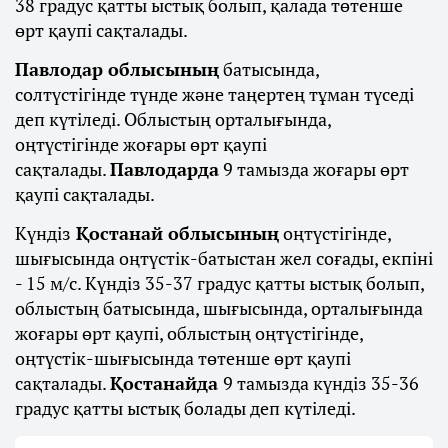
38 градус қатты ыстық болып, қалада төтенше
өрт қаупі сақталады.
Павлодар облысының
батысында,
солтүстігінде түнде және таңертең тұман түседі
деп күтіледі. Облыстың орталығында,
оңтүстігінде жоғары өрт қаупі
сақталады.
Павлодарда
9 тамызда жоғары өрт
қаупі сақталады.
Күндіз
Қостанай облысының
оңтүстігінде,
шығысында оңтүстік-батыстан жел соғады, екпіні
- 15 м/с. Күндіз 35-37 градус қатты ыстық болып,
облыстың батысында, шығысында, орталығында
жоғары өрт қаупі, облыстың оңтүстігінде,
оңтүстік-шығысында төтенше өрт қаупі
сақталады.
Қостанайда
9 тамызда күндіз 35-36
градус қатты ыстық болады деп күтіледі.