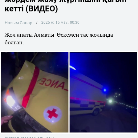
кетті (ВИДЕО)
Назым Сапар
2025 ж. 15 мау., 00:30
Жол апаты Алматы-Өскемен тас жолында
болған.