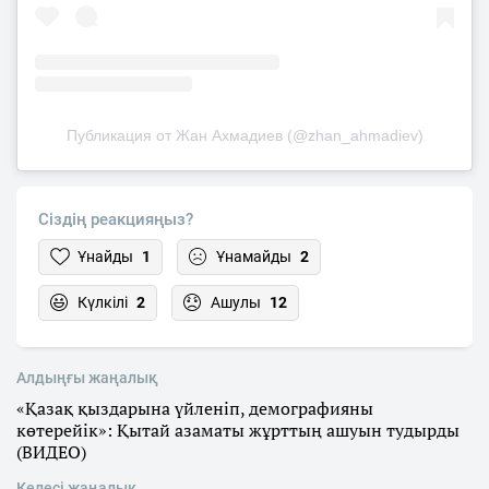
Публикация от Жан Ахмадиев (@zhan_ahmadiev)
Сіздің реакцияңыз?
Ұнайды
1
Ұнамайды
2
Күлкілі
2
Ашулы
12
Алдыңғы жаңалық
«Қазақ қыздарына үйленіп, демографияны
көтерейік»: Қытай азаматы жұрттың ашуын тудырды
(ВИДЕО)
Келесі жаңалық