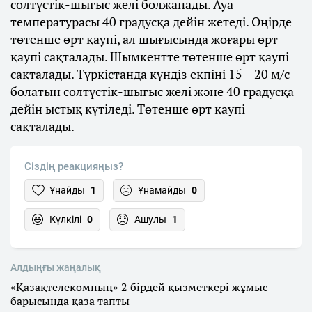
солтүстік-шығыс желі болжанады. Ауа
температурасы 40 градусқа дейін жетеді. Өңірде
төтенше өрт қаупі, ал шығысында жоғары өрт
қаупі сақталады. Шымкентте төтенше өрт қаупі
сақталады. Түркістанда күндіз екпіні 15 – 20 м/с
болатын солтүстік-шығыс желі және 40 градусқа
дейін ыстық күтіледі. Төтенше өрт қаупі
сақталады.
Сіздің реакцияңыз?
Ұнайды
1
Ұнамайды
0
Күлкілі
0
Ашулы
1
Алдыңғы жаңалық
«Қазақтелекомның» 2 бірдей қызметкері жұмыс
барысында қаза тапты