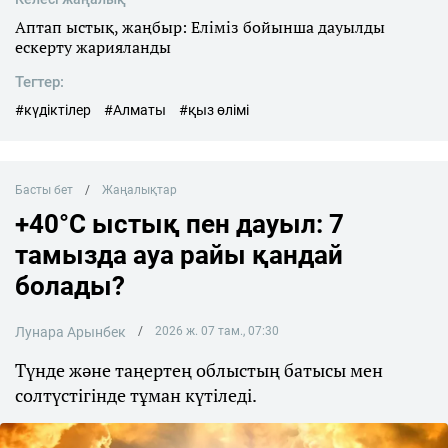
Аптап ыстық, жаңбыр: Еліміз бойынша дауылды
ескерту жарияланды
Тегтер:
#күдіктілер
#Алматы
#қыз өлімі
Басты бет
Жаңалықтар
+40°C ыстық пен дауыл: 7
тамызда ауа райы қандай
болады?
Лунара Арынбек
2026 ж. 07 там., 07:30
Түнде және таңертең облыстың батысы мен
солтүстігінде тұман күтіледі.