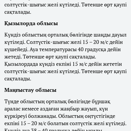
солтүстік-шығыс желі күтіледі. Төтенше өрт қаупі
сақталады.
Қызылорда облысы
Күндіз облыстың орталық бөлігінде шаңды дауыл
күтіледі. Солтүстік-шығыс желі 15 – 20 м/с дейін
күшейеді. Ауа температурасы 40 градусқа дейін
жетеді. Төтенше өрт қаупі сақталады.
Қызылордада күндіз екпіні 15 м/с дейін жететін
солтүстік-шығыс желі күтіледі. Төтенше өрт қаупі
сақталады.
Маңғыстау облысы
Түнде облыстың орталық бөлігінде бұршақ
аралас немесе аздаған жаңбыр жауып, күн
күркіреуі болжанады. Облыстың оңтүстігінде
екпіні 15 – 20 м/с болатын солтүстік желі күтіледі.
Күндіз ауа 38 – 40 градусқа дейін ысиды.