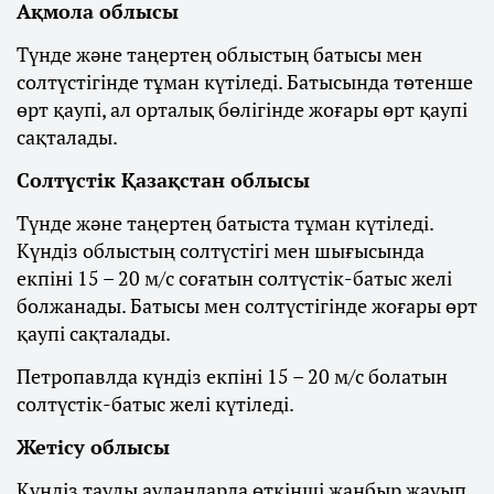
Ақмола облысы
Түнде және таңертең облыстың батысы мен
солтүстігінде тұман күтіледі. Батысында төтенше
өрт қаупі, ал орталық бөлігінде жоғары өрт қаупі
сақталады.
Солтүстік Қазақстан облысы
Түнде және таңертең батыста тұман күтіледі.
Күндіз облыстың солтүстігі мен шығысында
екпіні 15 – 20 м/с соғатын солтүстік-батыс желі
болжанады. Батысы мен солтүстігінде жоғары өрт
қаупі сақталады.
Петропавлда күндіз екпіні 15 – 20 м/с болатын
солтүстік-батыс желі күтіледі.
Жетісу облысы
Күндіз таулы аудандарда өткінші жаңбыр жауып,