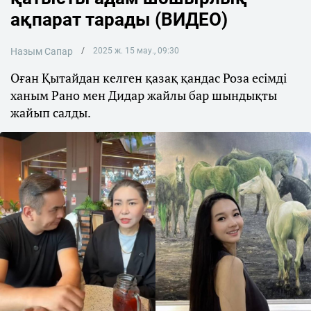
ақпарат тарады (ВИДЕО)
Назым Сапар
2025 ж. 15 мау., 09:30
Оған Қытайдан келген қазақ қандас Роза есімді
ханым Рано мен Дидар жайлы бар шындықты
жайып салды.