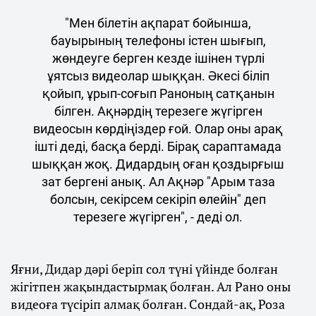
"Мен білетін ақпарат бойынша,
бауырының телефоны істен шығып,
жөндеуге берген кезде ішінен түрлі
ұятсыз видеолар шыққан. Әкесі біліп
қойып, ұрып-соғып Раноның сатқанын
білген. Ақнәрдің терезеге жүгірген
видеосын көрдіңіздер ғой. Олар оны арақ
ішті деді, басқа берді. Бірақ сараптамада
шыққан жоқ. Дидардың оған қоздырғыш
зат бергені анық. Ал Ақнәр "Арым таза
болсын, секірсем секіріп өлейін" деп
терезеге жүгірген", - деді ол.
Яғни, Дидар дәрі беріп сол түні үйінде болған
жігітпен жақындастырмақ болған. Ал Рано оны
видеоға түсіріп алмақ болған. Сондай-ақ, Роза