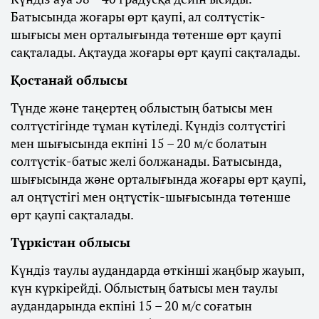
Батысында жоғары өрт қаупі, ал солтүстік-
шығысы мен орталығында төтенше өрт қаупі
сақталады. Ақтауда жоғары өрт қаупі сақталады.
Қостанай облысы
Түнде және таңертең облыстың батысы мен
солтүстігінде тұман күтіледі. Күндіз солтүстігі
мен шығысында екпіні 15 – 20 м/с болатын
солтүстік-батыс желі болжанады. Батысында,
шығысында және орталығында жоғары өрт қаупі,
ал оңтүстігі мен оңтүстік-шығысында төтенше
өрт қаупі сақталады.
Түркістан облысы
Күндіз таулы аудандарда өткінші жаңбыр жауып,
күн күркірейді. Облыстың батысы мен таулы
аудандарында екпіні 15 – 20 м/с соғатын