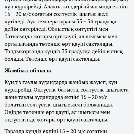
күн күркірейді. Алакөл көлдері аймағында екпіні
15 – 20 м/с соғатын солтүстік-шығыс желі
күтіледі. Ауа температурасы 35 – 36 градусқа
дейін көтеріледі. Облыстың оңтүстігі мен
батысында жоғары өрт қаупі, ал шығысы мен
орталығында төтенше өрт қаупі сақталады.
Талдықорғанда күндіз 35 градусқа дейін ыстық
болады. Төтенше өрт қаупі сақталады.
Жамбыл облысы
Күндіз таулы аудандарда жаңбыр жауып, күн
күркірейді. Оңтүстік-батыста, солтүстік-шығыста
және таулы аудандарда екпіні 15 – 20 м/с
болатын солтүстік-шығыс желі болжанады.
Өңірде төтенше өрт қаупі, ал шығысы мен
оңтүстігінде жоғары өрт қаупі сақталады.
Таразда күндіз екпіні 15 – 20 м/с соғатын