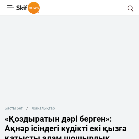
Басты бет
Жаңалықтар
«Қоздыратын дәрі берген»:
Ақнәр ісіндегі күдікті екі қызға
қатысты адам шошырлық