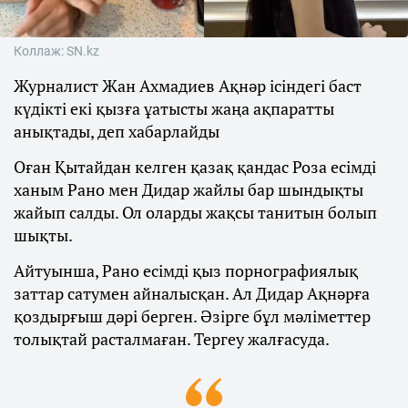
Коллаж: SN.kz
Журналист Жан Ахмадиев Ақнәр ісіндегі баст
күдікті екі қызға ұатысты жаңа ақпаратты
анықтады, деп хабарлайды
Оған Қытайдан келген қазақ қандас Роза есімді
ханым Рано мен Дидар жайлы бар шындықты
жайып салды. Ол оларды жақсы танитын болып
шықты.
Айтуынша, Рано есімді қыз порнографиялық
заттар сатумен айналысқан. Ал Дидар Ақнәрға
қоздырғыш дәрі берген. Әзірге бұл мәліметтер
толықтай расталмаған. Тергеу жалғасуда.