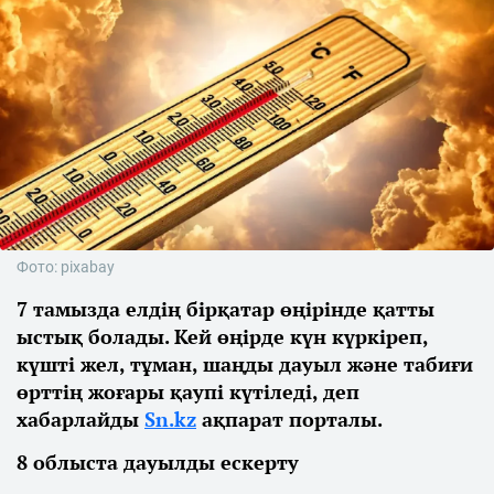
Фото: pixabay
7 тамызда елдің бірқатар өңірінде қатты
ыстық болады. Кей өңірде күн күркіреп,
күшті жел, тұман, шаңды дауыл және табиғи
өрттің жоғары қаупі күтіледі, деп
хабарлайды
Sn.kz
ақпарат порталы.
8 облыста дауылды ескерту