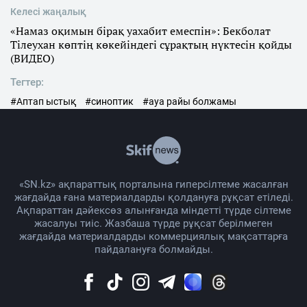
Келесі жаңалық
«Намаз оқимын бірақ уахабит емеспін»: Бекболат
Тілеухан көптің көкейіндегі сұрақтың нүктесін қойды
(ВИДЕО)
Тегтер:
#Аптап ыстық
#синоптик
#ауа райы болжамы
«SN.kz» ақпараттық порталына гиперсілтеме жасалған
жағдайда ғана материалдарды қолдануға рұқсат етіледі.
Ақпараттан дәйексөз алынғанда міндетті түрде сілтеме
жасалуы тиіс. Жазбаша түрде рұқсат берілмеген
жағдайда материалдарды коммерциялық мақсаттарға
пайдалануға болмайды.