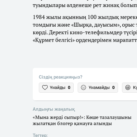
туындылары әлденеше рет жинақ болып
1984 жылы ақынның 100 жылдық мерекес
томдығы және «Шырқа, дауысым», орыс т
көрді. Деректі кино-телефильмдер түсірі
«Құрмет белгісі» ордендерімен марапатт
Сіздің реакцияңыз?
Ұнайды
0
Ұнамайды
0
К
Алдыңғы жаңалық
«Мына жерді сыпыр!»: Көше тазалаушыны
жылатқан блогер қамауға алынды
Тегтер: