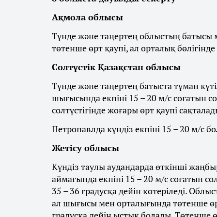
Ақмола облысы
Түнде және таңертең облыстың батысы м
төтенше өрт қаупі, ал орталық бөлігінде
Солтүстік Қазақстан облысы
Түнде және таңертең батыста тұман күті
шығысында екпіні 15 – 20 м/с соғатын с
солтүстігінде жоғары өрт қаупі сақталад
Петропавлда күндіз екпіні 15 – 20 м/с бо
Жетісу облысы
Күндіз таулы аудандарда өткінші жаңбыр
аймағында екпіні 15 – 20 м/с соғатын со
35 – 36 градусқа дейін көтеріледі. Облы
ал шығысы мен орталығында төтенше өрт
градусқа дейін ыстық болады. Төтенше ө