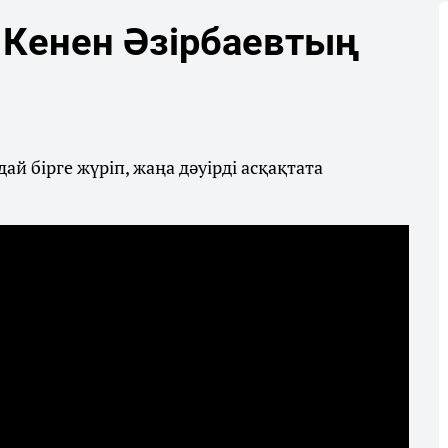
 Кенен Әзірбаевтың
 бірге жүріп, жаңа дәуірді асқақтата