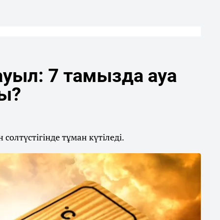
уыл: 7 тамызда ауа
ды?
солтүстігінде тұман күтіледі.