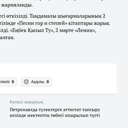
 жарияланды.
і өткізілді. Таңдамалы шығармаларының 2
ілінде «Песни гор и степей» кітаптары жарық
лді. «Еңбек Қызыл Ту», 2 мәрте «Ленин»,
алған.
үлкілі
0
Ашулы
0
Келесі жаңалық
Петропавлда түлектерге аттестат тапсыру
кезінде мектептің төбесі опырылып түсті