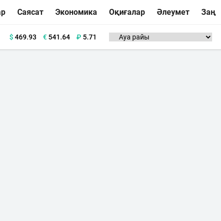
ар
Саясат
Экономика
Оқиғалар
Әлеумет
Заң
$
469.93
€
541.64
₽
5.71