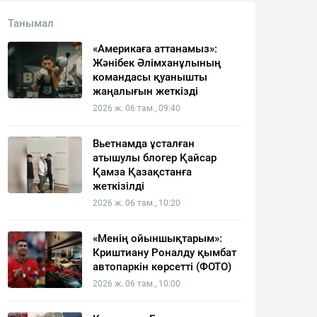
Танымал
«Америкаға аттанамыз»:
Жәнібек Әлімханұлының
командасы қуанышты
жаңалығын жеткізді
2026 ж. 06 там., 09:40
Вьетнамда ұсталған
атышулы блогер Қайсар
Қамза Қазақстанға
жеткізілді
2026 ж. 06 там., 10:20
«Менің ойыншықтарым»:
Криштиану Роналду қымбат
автопаркін көрсетті (ФОТО)
2026 ж. 06 там., 10:00