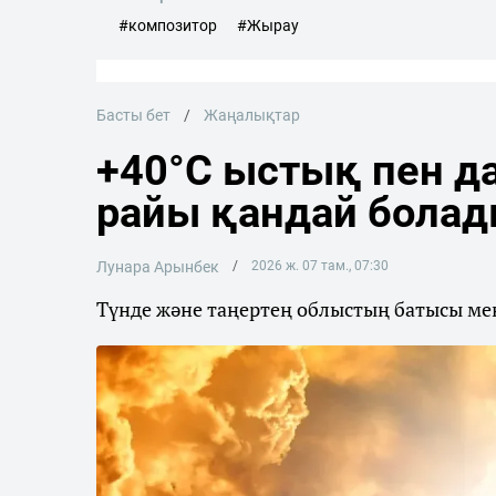
#композитор
#Жырау
Басты бет
Жаңалықтар
+40°C ыстық пен да
райы қандай бола
Лунара Арынбек
2026 ж. 07 там., 07:30
Түнде және таңертең облыстың батысы мен 