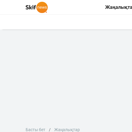
Жаңалықт
Басты бет
Жаңалықтар