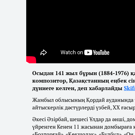
Осыдан 141 жыл бұрын (1884-1976) қ
композитор, Қазақстанның еңбек сі
дүниеге келген, деп хабарлайды
Ski
Жамбыл облысының Қордай ауданында туғ
айтыскерлік дәстүрлерді үзбей, ХХ ғас
Әкесі Әзірбай, шешесі Ұлдар да әнші, д
үйренген Кенен 11 жасынан домбыраға қ
«Бозторғай», «Көкшолақ», «Бұлбұл», «Он