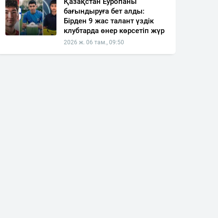
Қазақстан Еуропаны
бағындыруға бет алды:
Бірден 9 жас талант үздік
клубтарда өнер көрсетіп жүр
2026 ж. 06 там., 09:50