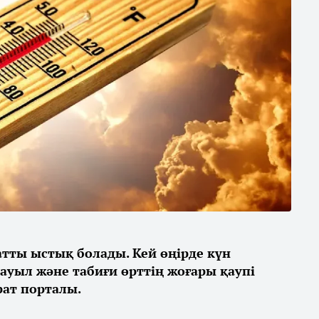
қатты ыстық болады. Кей өңірде күн
дауыл және табиғи өрттің жоғары қаупі
ат порталы.