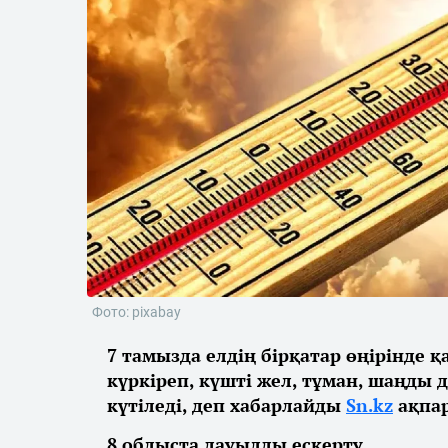
Фото: pixabay
7 тамызда елдің бірқатар өңірінде 
күркіреп, күшті жел, тұман, шаңды 
күтіледі, деп хабарлайды
Sn.kz
ақпар
8 облыста дауылды ескерту