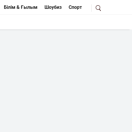
Білім & Ғылым
Шоубиз
Спорт