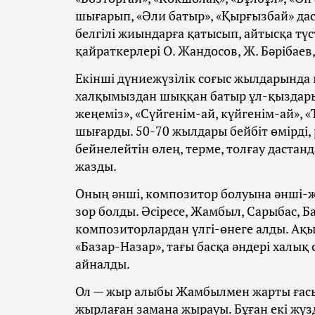
шығарып, «Әли батыр», «Қырғызбай» да
белгілі жиындарға қатысып, айтысқа түс
қайраткерлері О. Жандосов, Ж. Бәрібаев,
Екінші дүниежүзілік соғыс жылдарында 
халқымыздан шыққан батыр ұл-қыздарым
жеңеміз», «Сүйгенім-ай, күйгенім-ай», 
шығарды. 50-70 жылдары бейбіт өмірді,
бейнелейтін өлең, терме, толғау дастан
жазды.
Оның әнші, композитор болуына әнші-
зор болды. Әсіресе, Жамбыл, Сарыбас, 
композиторлардан үлгі-өнеге алды. Ақ
«Базар-Назар», тағы басқа әндері халық
айналды.
Ол — жыр алыбы Жамбылмен жарты ғасырд
жырлаған замана жырауы. Бұған екі жүзд