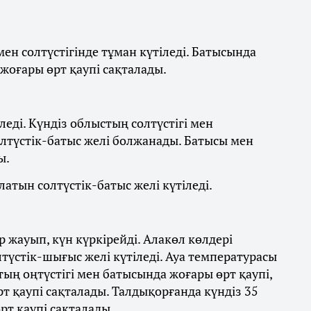
ен солтүстігінде тұман күтіледі. Батысында
 жоғары өрт қаупі сақталады.
леді. Күндіз облыстың солтүстігі мен
олтүстік-батыс желі болжанады. Батысы мен
ы.
латын солтүстік-батыс желі күтіледі.
 жауып, күн күркірейді. Алакөл көлдері
лтүстік-шығыс желі күтіледі. Ауа температурасы
стың оңтүстігі мен батысында жоғары өрт қаупі,
 қаупі сақталады. Талдықорғанда күндіз 35
рт қаупі сақталады.