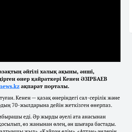
азақтың әйгілі халық ақыны, әнші,
ңірген өнер қайраткері Кенен ӘЗІРБАЕВ
fnews.kz
ақпарат порталы.
ан. Кенен — қазақ өнеріндегі сал-серілік және
ырдың 70-жылдарына дейін жеткізген өнерпаз.
омбырашы еді. Әр жырды әуелі ата анасынан
осылып, өз жанынан өлең, ән шығара бастады.
 алтыншы жыл», «Қайран елім», «Аттан» әндерін