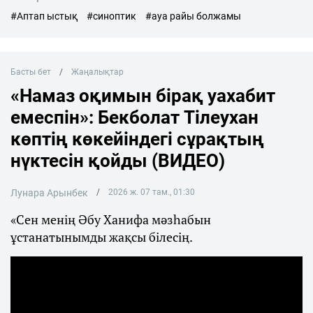
#Аптап ыстық
#синоптик
#ауа райы болжамы
Басты бет
Жаңалықтар
«Намаз оқимын бірақ уахабит
емеспін»: Бекболат Тілеухан
көптің көкейіндегі сұрақтың
нүктесін қойды (ВИДЕО)
Лунара Арынбек
2026 ж. 07 там., 01:30
«Сен менің Әбу Ханифа мәзһабын
ұстанатынымды жақсы білесің.