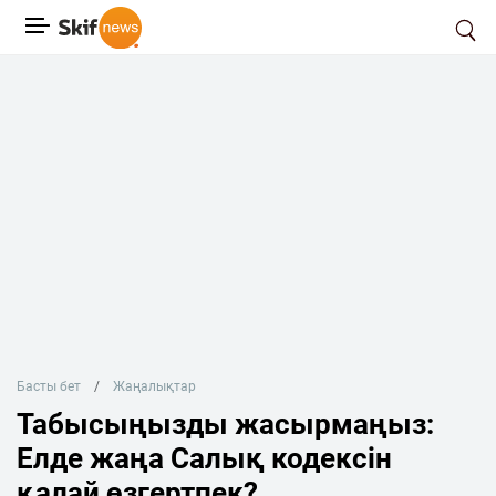
Басты бет
Жаңалықтар
Табысыңызды жасырмаңыз:
Елде жаңа Салық кодексін
қалай өзгертпек?