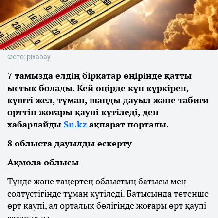
Фото: pixabay
7 тамызда елдің бірқатар өңірінде қатты
ыстық болады. Кей өңірде күн күркіреп,
күшті жел, тұман, шаңды дауыл және табиғи
өрттің жоғары қаупі күтіледі, деп
хабарлайды
Sn.kz
ақпарат порталы.
8 облыста дауылды ескерту
Ақмола облысы
Түнде және таңертең облыстың батысы мен
солтүстігінде тұман күтіледі. Батысында төтенше
өрт қаупі, ал орталық бөлігінде жоғары өрт қаупі
сақталады.