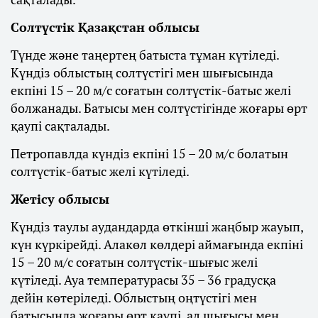
Солтүстік Қазақстан облысы
Түнде және таңертең батыста тұман күтіледі.
Күндіз облыстың солтүстігі мен шығысында
екпіні 15 – 20 м/с соғатын солтүстік-батыс желі
болжанады. Батысы мен солтүстігінде жоғары өрт
қаупі сақталады.
Петропавлда күндіз екпіні 15 – 20 м/с болатын
солтүстік-батыс желі күтіледі.
Жетісу облысы
Күндіз таулы аудандарда өткінші жаңбыр жауып,
күн күркірейді. Алакөл көлдері аймағында екпіні
15 – 20 м/с соғатын солтүстік-шығыс желі
күтіледі. Ауа температурасы 35 – 36 градусқа
дейін көтеріледі. Облыстың оңтүстігі мен
батысында жоғары өрт қаупі, ал шығысы мен