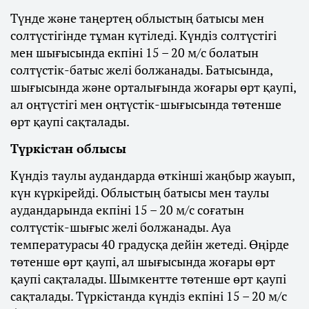
Түнде және таңертең облыстың батысы мен
солтүстігінде тұман күтіледі. Күндіз солтүстігі
мен шығысында екпіні 15 – 20 м/с болатын
солтүстік-батыс желі болжанады. Батысында,
шығысында және орталығында жоғары өрт қаупі,
ал оңтүстігі мен оңтүстік-шығысында төтенше
өрт қаупі сақталады.
Түркістан облысы
Күндіз таулы аудандарда өткінші жаңбыр жауып,
күн күркірейді. Облыстың батысы мен таулы
аудандарында екпіні 15 – 20 м/с соғатын
солтүстік-шығыс желі болжанады. Ауа
температурасы 40 градусқа дейін жетеді. Өңірде
төтенше өрт қаупі, ал шығысында жоғары өрт
қаупі сақталады. Шымкентте төтенше өрт қаупі
сақталады. Түркістанда күндіз екпіні 15 – 20 м/с