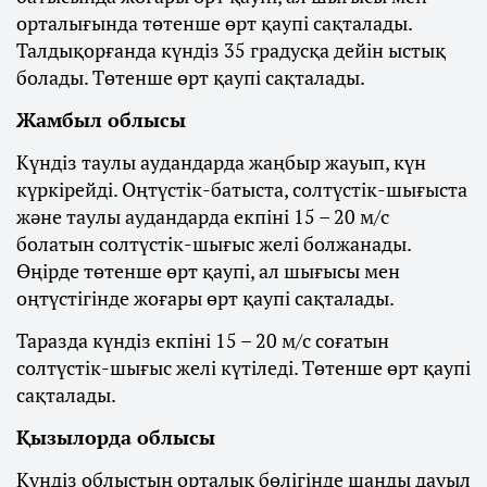
орталығында төтенше өрт қаупі сақталады.
Талдықорғанда күндіз 35 градусқа дейін ыстық
болады. Төтенше өрт қаупі сақталады.
Жамбыл облысы
Күндіз таулы аудандарда жаңбыр жауып, күн
күркірейді. Оңтүстік-батыста, солтүстік-шығыста
және таулы аудандарда екпіні 15 – 20 м/с
болатын солтүстік-шығыс желі болжанады.
Өңірде төтенше өрт қаупі, ал шығысы мен
оңтүстігінде жоғары өрт қаупі сақталады.
Таразда күндіз екпіні 15 – 20 м/с соғатын
солтүстік-шығыс желі күтіледі. Төтенше өрт қаупі
сақталады.
Қызылорда облысы
Күндіз облыстың орталық бөлігінде шаңды дауыл