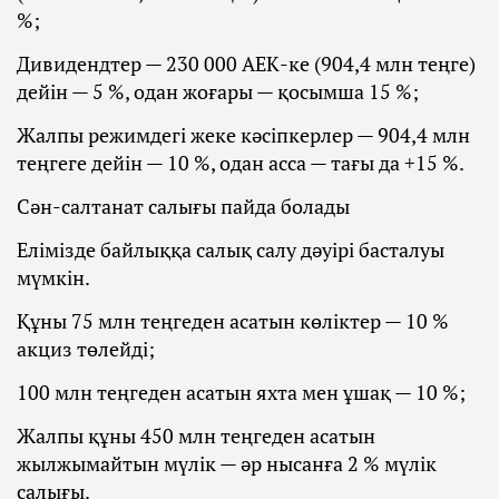
%;
Дивидендтер — 230 000 АЕК-ке (904,4 млн теңге)
дейін — 5 %, одан жоғары — қосымша 15 %;
Жалпы режимдегі жеке кәсіпкерлер — 904,4 млн
теңгеге дейін — 10 %, одан асса — тағы да +15 %.
Сән-салтанат салығы пайда болады
Елімізде байлыққа салық салу дәуірі басталуы
мүмкін.
Құны 75 млн теңгеден асатын көліктер — 10 %
акциз төлейді;
100 млн теңгеден асатын яхта мен ұшақ — 10 %;
Жалпы құны 450 млн теңгеден асатын
жылжымайтын мүлік — әр нысанға 2 % мүлік
салығы.