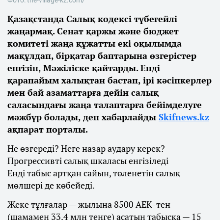
Қазақстанда Салық кодексі түбегейлі
жаңармақ. Сенат қаржы және бюджет
комитеті жаңа құжатты екі оқылымда
мақұлдап, бірқатар баптарына өзгерістер
енгізіп, Мәжіліске қайтарды. Енді
қарапайым халықтан бастап, ірі кәсіпкерлер
мен бай азаматтарға дейін салық
саласындағы жаңа талаптарға бейімделуге
мәжбүр болады, деп хабарлайды
Skifnews.kz
ақпарат порталы.
Не өзгереді? Неге назар аудару керек?
Прогрессивті салық шкаласы енгізіледі
Енді табыс артқан сайын, төленетін салық
мөлшері де көбейеді.
Жеке тұлғалар — жылына 8500 АЕК-тен
(шамамен 33,4 млн теңге) асатын табысқа — 15