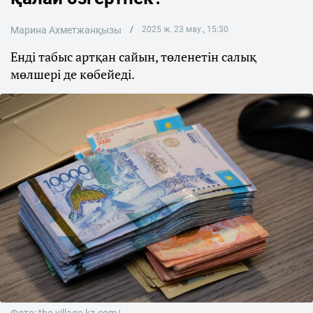
Марина Ахметжанқызы
2025 ж. 23 мау., 15:30
Енді табыс артқан сайын, төленетін салық
мөлшері де көбейеді.
Фото: the-village-kz.com/