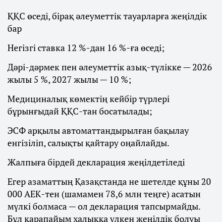
ҚҚС өседі, бірақ әлеуметтік тауарларға жеңілдік
бар
Негізгі ставка 12 %-дан 16 %-ға өседі;
Дәрі-дәрмек пен әлеуметтік азық-түлікке — 2026
жылы 5 %, 2027 жылы — 10 %;
Медициналық көмектің кейбір түрлері
бұрынғыдай ҚҚС-тан босатылады;
ЭСФ арқылы автоматтандырылған бақылау
енгізіліп, салықты қайтару оңайлайды.
Жалпыға бірдей декларация жеңілдетіледі
Егер азаматтың Қазақстанда не шетелде құны 20
000 АЕК-тен (шамамен 78,6 млн теңге) асатын
мүлкі болмаса — ол декларация тапсырмайды.
Бұл қарапайым халыққа үлкен жеңілдік болуы