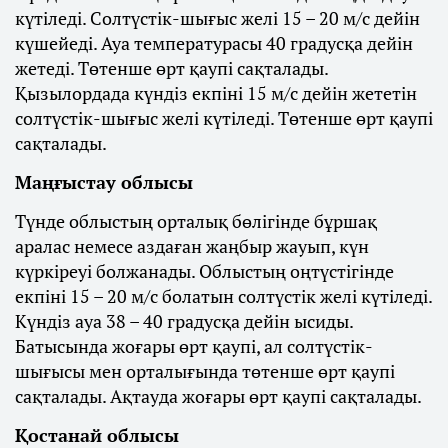
күтіледі. Солтүстік-шығыс желі 15 – 20 м/с дейін
күшейеді. Ауа температурасы 40 градусқа дейін
жетеді. Төтенше өрт қаупі сақталады.
Қызылордада күндіз екпіні 15 м/с дейін жететін
солтүстік-шығыс желі күтіледі. Төтенше өрт қаупі
сақталады.
Маңғыстау облысы
Түнде облыстың орталық бөлігінде бұршақ
аралас немесе аздаған жаңбыр жауып, күн
күркіреуі болжанады. Облыстың оңтүстігінде
екпіні 15 – 20 м/с болатын солтүстік желі күтіледі.
Күндіз ауа 38 – 40 градусқа дейін ысиды.
Батысында жоғары өрт қаупі, ал солтүстік-
шығысы мен орталығында төтенше өрт қаупі
сақталады. Ақтауда жоғары өрт қаупі сақталады.
Қостанай облысы