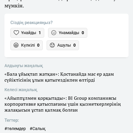
мүмкін.
Сіздің реакцияңыз?
Ұнайды
1
Ұнамайды
0
Күлкілі
0
Ашулы
0
Алдыңғы жаңалық
«Бала ұйықтап жатқан»: Қостанайда мас ер адам
сүйіктісінің ұлын қатыгездікпен өлтірді
Келесі жаңалық
«Айыппұлмен қорқытады»: BI Group компаниясы
корпоративке қатыспағаны үшін қызметкерлерінің
жалақысын ұстап қалмақ болған
Тегтер:
#төлемдер
#Салық