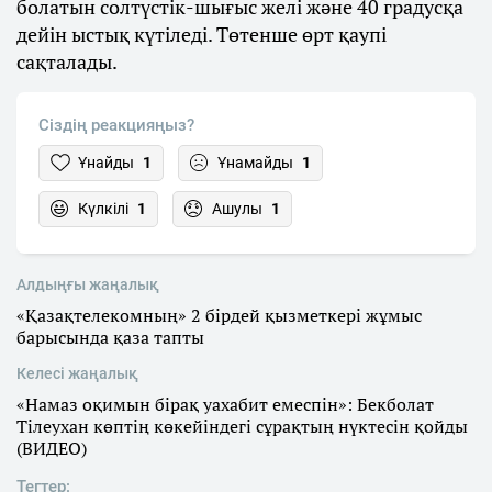
болатын солтүстік-шығыс желі және 40 градусқа
дейін ыстық күтіледі. Төтенше өрт қаупі
сақталады.
Сіздің реакцияңыз?
Ұнайды
1
Ұнамайды
1
Күлкілі
1
Ашулы
1
Алдыңғы жаңалық
«Қазақтелекомның» 2 бірдей қызметкері жұмыс
барысында қаза тапты
Келесі жаңалық
«Намаз оқимын бірақ уахабит емеспін»: Бекболат
Тілеухан көптің көкейіндегі сұрақтың нүктесін қойды
(ВИДЕО)
Тегтер: