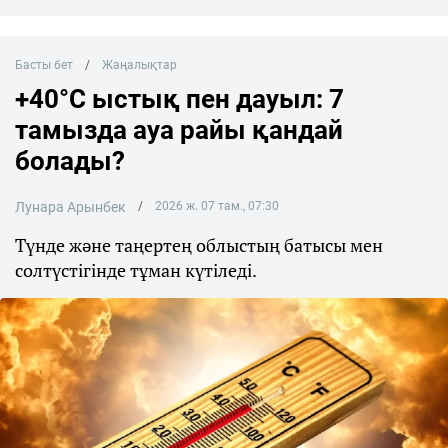
Басты бет
Жаңалықтар
+40°C ыстық пен дауыл: 7
тамызда ауа райы қандай
болады?
Лунара Арынбек
2026 ж. 07 там., 07:30
Түнде және таңертең облыстың батысы мен
солтүстігінде тұман күтіледі.