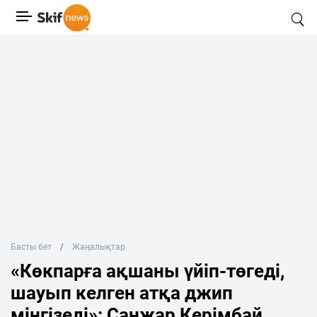
Басты бет
Жаңалықтар
«Көкпарға ақшаны үйіп-төгеді,
шауып келген атқа джип
мінгізеді»: Санжар Керімбай