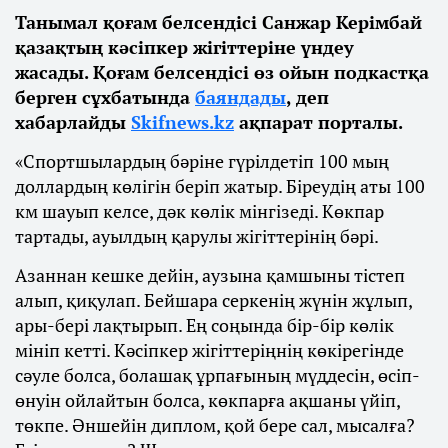
Танымал қоғам белсендісі Санжар Керімбай
қазақтың кәсіпкер жігіттеріне үндеу
жасады. Қоғам белсендісі өз ойын подкастқа
берген сұхбатында
баяндады
, деп
хабарлайды
Skifnews.kz
ақпарат порталы.
«Спортшылардың бәріне гүрілдетіп 100 мың
доллардың көлігін беріп жатыр. Біреудің аты 100
км шауып келсе, дәк көлік мінгізеді. Көкпар
тартады, ауылдың қарулы жігіттерінің бәрі.
Азаннан кешке дейін, аузына қамшыны тістеп
алып, қиқулап. Бейшара серкенің жүнін жұлып,
ары-бері лақтырып. Ең соңында бір-бір көлік
мініп кетті. Кәсіпкер жігіттеріңнің көкірегінде
сәуле болса, болашақ ұрпағының мүддесін, өсіп-
өнуін ойлайтын болса, көкпарға ақшаны үйіп,
төкпе. Әншейін диплом, қой бере сал, мысалға?