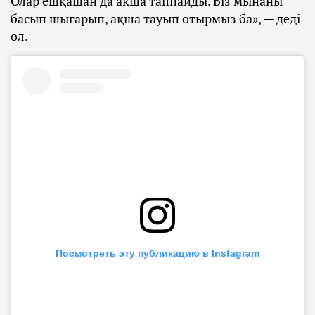
Олар ешқашан да ақша таппайды. Біз мынаны
басып шығарып, ақша тауып отырмыз ба», — деді
ол.
Посмотреть эту публикацию в Instagram