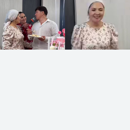
коллаж: Sn.kz
МузАРТ тобының әншісі Сәкен Майғазиев
немересінің алғашқы тойын жасады, деп
хабарлайды
Sn.kz
ақпарат порталы.
Әлеуметтік желіде Сәкен Майғазиевтің алғашқы
немересінің бесік тойы талқыға түсті. Әнші әйелі