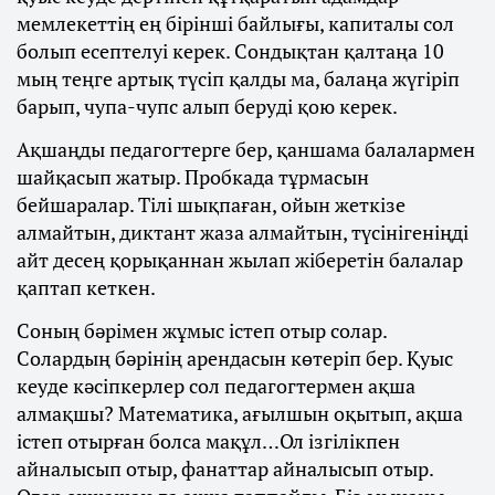
мемлекеттің ең бірінші байлығы, капиталы сол
болып есептелуі керек. Сондықтан қалтаңа 10
мың теңге артық түсіп қалды ма, балаңа жүгіріп
барып, чупа-чупс алып беруді қою керек.
Ақшаңды педагогтерге бер, қаншама балалармен
шайқасып жатыр. Пробкада тұрмасын
бейшаралар. Тілі шықпаған, ойын жеткізе
алмайтын, диктант жаза алмайтын, түсінігеніңді
айт десең қорықаннан жылап жіберетін балалар
қаптап кеткен.
Соның бәрімен жұмыс істеп отыр солар.
Солардың бәрінің арендасын көтеріп бер. Қуыс
кеуде кәсіпкерлер сол педагогтермен ақша
алмақшы? Математика, ағылшын оқытып, ақша
істеп отырған болса мақұл…Ол ізгілікпен
айналысып отыр, фанаттар айналысып отыр.