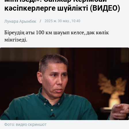
кәсіпкерлерге шүйлікті (ВИДЕО)
Лунара Арынбек
2025 ж. 30 мау., 10:40
Біреудің аты 100 км шауып келсе, дәк көлік
мінгізеді.
Фото: видео скриншот