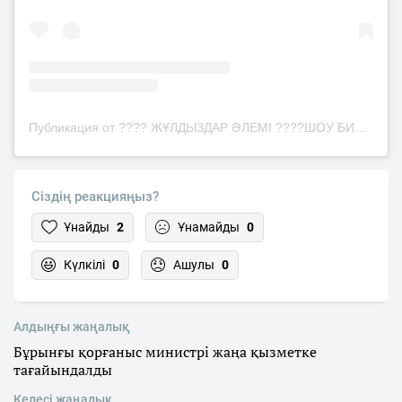
Публикация от ???? ЖҰЛДЫЗДАР ƏЛЕМІ ????ШОУ БИЗНЕС ЖАҢАЛЫҚТАРЫ (@juldyzdar_news)
Сіздің реакцияңыз?
Ұнайды
2
Ұнамайды
0
Күлкілі
0
Ашулы
0
Алдыңғы жаңалық
Бұрынғы қорғаныс министрі жаңа қызметке
тағайындалды
Келесі жаңалық