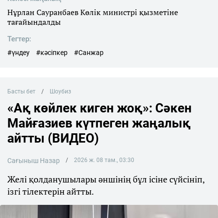
Нұрлан Сауранбаев Көлік министрі қызметіне
тағайындалды
Тегтер:
#үндеу
#кәсіпкер
#Санжар
Басты бет
Шоубиз
«Ақ көйлек киген жоқ»: Сәкен
Майғазиев күтпеген жаңалық
айтты (ВИДЕО)
Сағыныш Назар
2026 ж. 08 там., 03:30
Желі қолданушылары әншінің бұл ісіне сүйсініп,
ізгі тілектерін айтты.