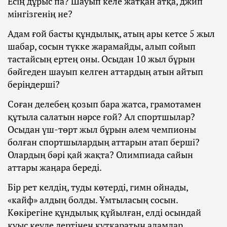
Есің дұрыс па? Шауып келе жатқан атқа, джип
мінгізгенің не?
Адам ғой басты құндылық, атың ары кетсе 5 жыл
шабар, сосын түкке жарамайды, алып сойып
тастайсың ертең оны. Осыдан 10 жыл бұрын
бәйгеден шауып келген аттардың атын айтып
беріңдерші?
Соған делебең қозып бара жатса, грамотамен
құтыла салатын нәрсе ғой? Ал спортшылар?
Осыдан үш-төрт жыл бұрын әлем чемпионы
болған спортшылардың аттарын атап берші?
Олардың бәрі қай жақта? Олимпиада сайын
аттары жаңара береді.
Бір рет келдің, туды көтерді, гимн ойнады,
«кайф» алдың болды. Ұмтыласың сосын.
Көкірегіне құндылық құйылған, елді осындай
қуыс кеуде дертінен құтқаратын адамдар