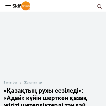
Басты бет
Жаңалықтар
«Қазақтың рухы сезіледі»:
«Адай» күйін шерткен қазақ
жігіті шетелдіктерді таңдай