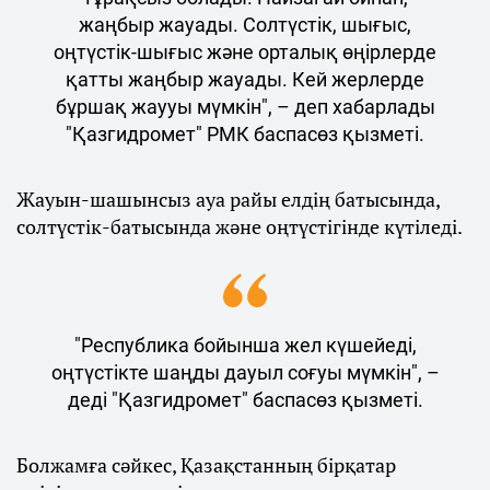
жаңбыр жауады. Солтүстік, шығыс,
оңтүстік-шығыс және орталық өңірлерде
қатты жаңбыр жауады. Кей жерлерде
бұршақ жаууы мүмкін", – деп хабарлады
"Қазгидромет" РМК баспасөз қызметі.
Жауын-шашынсыз ауа райы елдің батысында,
солтүстік-батысында және оңтүстігінде күтіледі.
"Республика бойынша жел күшейеді,
оңтүстікте шаңды дауыл соғуы мүмкін", –
деді "Қазгидромет" баспасөз қызметі.
Болжамға сәйкес, Қазақстанның бірқатар