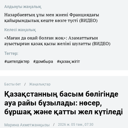
Алдыңғы жаңалық
Назарбаевтың ұлы мен жиені Франциядағы
қайырымдылық кеште көзге түсті (ВИДЕО)
Келесі жаңалық
«Маған да оңай болған жоқ»: Азаматтығын
ауыстырған қазақ қызы желіні шулатты (ВИДЕО)
Тегтер:
#шетелдіктер
#домбыра
#қазақ жігіт
Басты бет
Жаңалықтар
Қазақстанның басым бөлігінде
ауа райы бұзылады: нөсер,
бұршақ және қатты жел күтіледі
Марина Ахметжанқызы
2026 ж. 05 там., 07:30