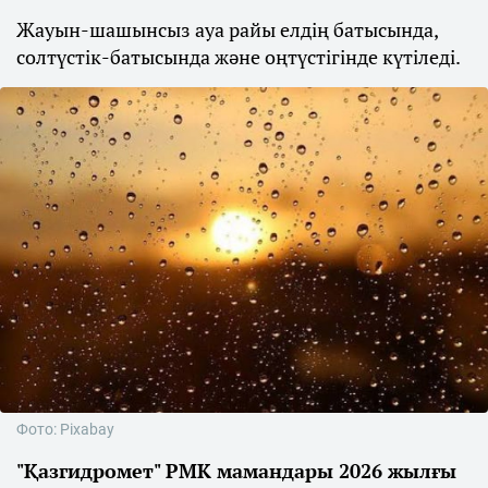
Жауын-шашынсыз ауа райы елдің батысында,
солтүстік-батысында және оңтүстігінде күтіледі.
Фото: Pixabay
"Қазгидромет" РМК мамандары 2026 жылғы