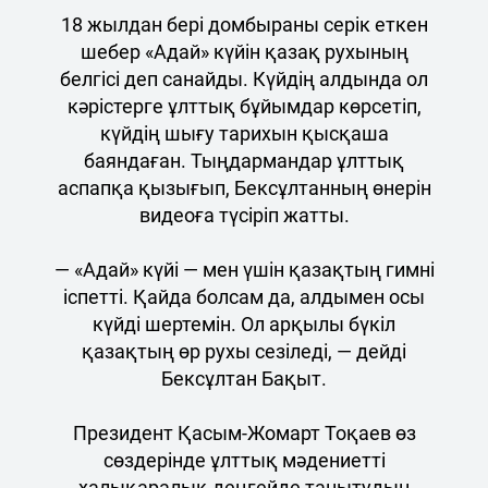
18 жылдан бері домбыраны серік еткен
шебер «Адай» күйін қазақ рухының
белгісі деп санайды. Күйдің алдында ол
кәрістерге ұлттық бұйымдар көрсетіп,
күйдің шығу тарихын қысқаша
баяндаған. Тыңдармандар ұлттық
аспапқа қызығып, Бексұлтанның өнерін
видеоға түсіріп жатты.
— «Адай» күйі — мен үшін қазақтың гимні
іспетті. Қайда болсам да, алдымен осы
күйді шертемін. Ол арқылы бүкіл
қазақтың өр рухы сезіледі, — дейді
Бексұлтан Бақыт.
Президент Қасым-Жомарт Тоқаев өз
сөздерінде ұлттық мәдениетті
халықаралық деңгейде танытудың