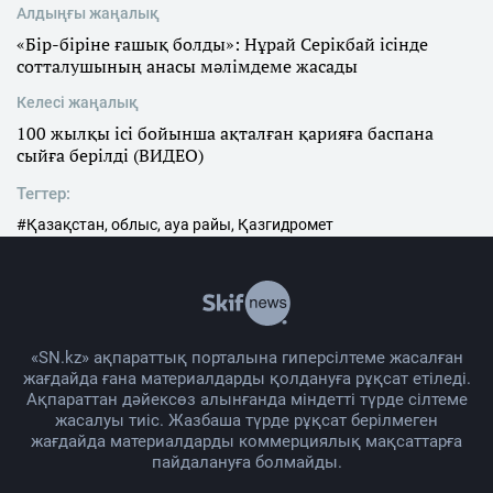
Алдыңғы жаңалық
«Бір-біріне ғашық болды»: Нұрай Серікбай ісінде
сотталушының анасы мәлімдеме жасады
Келесі жаңалық
100 жылқы ісі бойынша ақталған қарияға баспана
сыйға берілді (ВИДЕО)
Тегтер:
#Қазақстан, облыс, ауа райы, Қазгидромет
«SN.kz» ақпараттық порталына гиперсілтеме жасалған
жағдайда ғана материалдарды қолдануға рұқсат етіледі.
Ақпараттан дәйексөз алынғанда міндетті түрде сілтеме
жасалуы тиіс. Жазбаша түрде рұқсат берілмеген
жағдайда материалдарды коммерциялық мақсаттарға
пайдалануға болмайды.