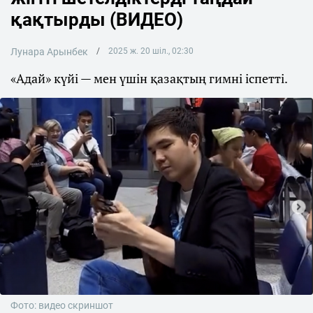
қақтырды (ВИДЕО)
Лунара Арынбек
2025 ж. 20 шіл., 02:30
«Адай» күйі — мен үшін қазақтың гимні іспетті.
Фото: видео скриншот