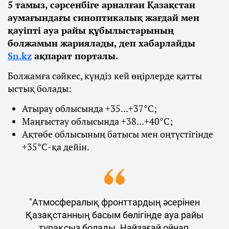
5 тамыз, сәрсенбіге арналған Қазақстан
аумағындағы синоптикалық жағдай мен
қауіпті ауа райы құбылыстарының
болжамын жариялады, деп хабарлайды
Sn.kz
ақпарат порталы.
Болжамға сәйкес, күндіз кей өңірлерде қатты
ыстық болады:
Атырау облысында +35...+37°С;
Маңғыстау облысында +38...+40°С;
Ақтөбе облысының батысы мен оңтүстігінде
+35°С-қа дейін.
"Атмосфералық фронттардың әсерінен
Қазақстанның басым бөлігінде ауа райы
тұрақсыз болады. Найзағай ойнап,