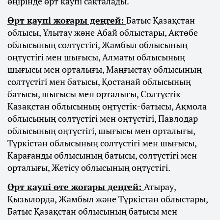
өңірінде өрт қаупі сақталады.
Өрт қаупі жоғары деңгей:
Батыс Қазақстан
облысы, Ұлытау және Абай облыстары, Ақтөбе
облысының солтүстігі, Жамбыл облысының
оңтүстігі мен шығысы, Алматы облысының
шығысы мен орталығы, Маңғыстау облысының
солтүстігі мен батысы, Қостанай облысының
батысы, шығысы мен орталығы, Солтүстік
Қазақстан облысының оңтүстік-батысы, Ақмола
облысының солтүстігі мен оңтүстігі, Павлодар
облысының оңтүстігі, шығысы мен орталығы,
Түркістан облысының солтүстігі мен шығысы,
Қарағанды облысының батысы, солтүстігі мен
орталығы, Жетісу облысының оңтүстігі.
Өрт қаупі өте жоғары деңгей:
Атырау,
Қызылорда, Жамбыл және Түркістан облыстары,
Батыс Қазақстан облысының батысы мен