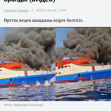
Карина Сардар
2025 ж. 20 шіл., 19:00
Өрттің неден шыққаны әзірге белгісіз.
Фото: видеодан алынды