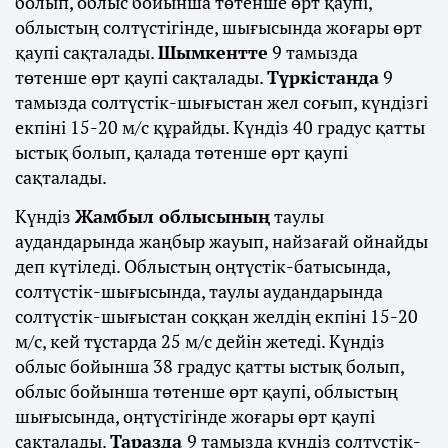
болып, облыс бойынша төтенше өрт қаупі,
облыстың солтүстігінде, шығысында жоғары өрт
қаупі сақталады.
Шымкентте
9 тамызда
төтенше өрт қаупі сақталады.
Түркістанда
9
тамызда солтүстік-шығыстан жел соғып, күндізгі
екпіні 15-20 м/с құрайды. Күндіз 40 градус қатты
ыстық болып, қалада төтенше өрт қаупі
сақталады.
Күндіз
Жамбыл облысының
таулы
аудандарында жаңбыр жауып, найзағай ойнайды
деп күтіледі. Облыстың оңтүстік-батысында,
солтүстік-шығысында, таулы аудандарында
солтүстік-шығыстан соққан желдің екпіні 15-20
м/с, кей тұстарда 25 м/с дейін жетеді. Күндіз
облыс бойынша 38 градус қатты ыстық болып,
облыс бойынша төтенше өрт қаупі, облыстың
шығысында, оңтүстігінде жоғары өрт қаупі
сақталады.
Таразда
9 тамызда күндіз солтүстік-