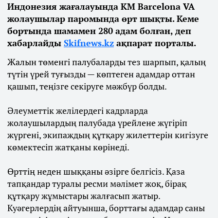
Индонезия жағалауында KM Barcelona VA
жолаушылар паромында өрт шықты. Кеме
бортында шамамен 280 адам болған, деп
хабарлайды
Skifnews.kz
ақпарат порталы.
Жалын төменгі палубаларды тез шарпып, қалың
түтін үрей туғызды — көптеген адамдар оттан
қашып, теңізге секіруге мәжбүр болды.
Әлеуметтік желілердегі кадрларда
жолаушылардың палубада үрейлене жүгіріп
жүргені, экипаждың құтқару жилеттерін кигізуге
көмектесіп жатқаны көрінеді.
Өрттің неден шыққаны әзірге белгісіз. Қаза
тапқандар туралы ресми мәлімет жоқ, бірақ
құтқару жұмыстары жалғасып жатыр.
Куәгерлердің айтуынша, борттағы адамдар саны