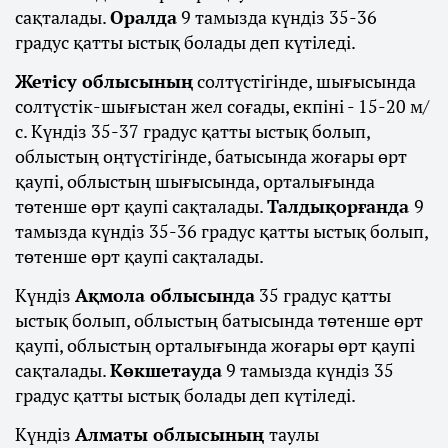
сақталады.
Оралда
9 тамызда күндіз 35-36
градус қатты ыстық болады деп күтіледі.
Жетісу облысының
солтүстігінде, шығысында
солтүстік-шығыстан жел соғады, екпіні - 15-20 м/
с. Күндіз 35-37 градус қатты ыстық болып,
облыстың оңтүстігінде, батысында жоғары өрт
қаупі, облыстың шығысында, орталығында
төтенше өрт қаупі сақталады.
Талдықорғанда
9
тамызда күндіз 35-36 градус қатты ыстық болып,
төтенше өрт қаупі сақталады.
Күндіз
Ақмола облысында
35 градус қатты
ыстық болып, облыстың батысында төтенше өрт
қаупі, облыстың орталығында жоғары өрт қаупі
сақталады.
Көкшетауда
9 тамызда күндіз 35
градус қатты ыстық болады деп күтіледі.
Күндіз
Алматы облысының
таулы