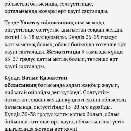
облыстың батысында, солтүстігінде,
орталығында жоғары өрт қаупі сақталады.
Түнде
Ұлытау облысының
шығысында,
оңтүстігінде солтүстік-шығыстан соққан желдің
екпіні 15-18 м/с құрайды. Күндіз 35-39 градус
қатты ыстық болып, облыс бойынша төтенше өрт
қаупі сақталады.
Жезқазғанда
9 тамызда күндіз
35-37 градус қатты ыстық болып, төтенше өрт
қаупі сақталады.
Күндіз
Батыс Қазақстан
облысының
батысында аздап жаңбыр жауып,
найзағай ойнайды деп күтіледі. Солтүстік-
батыстан соққан желдің күндізгі екпіні облыстың
батысында, оңтүстігінде 15-20 м/с құрайды.
Күндіз 35-38 градус қатты ыстық болып, облыс
бойынша төтенше өрт қаупі, облыстың солтүстік-
шығысында жоғары өрт қаупі