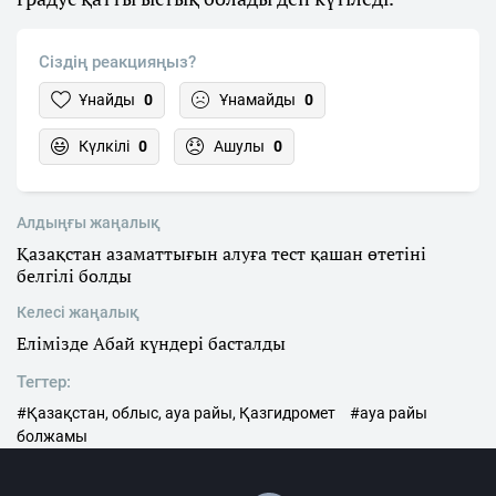
Сіздің реакцияңыз?
Ұнайды
0
Ұнамайды
0
Күлкілі
0
Ашулы
0
Алдыңғы жаңалық
Қазақстан азаматтығын алуға тест қашан өтетіні
белгілі болды
Келесі жаңалық
Елімізде Абай күндері басталды
Тегтер:
#Қазақстан, облыс, ауа райы, Қазгидромет
#ауа райы
болжамы