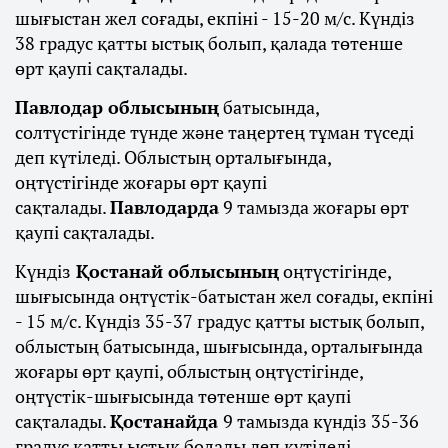
шығыстан жел соғады, екпіні - 15-20 м/с. Күндіз
38 градус қатты ыстық болып, қалада төтенше
өрт қаупі сақталады.
Павлодар облысының
батысында,
солтүстігінде түнде және таңертең тұман түседі
деп күтіледі. Облыстың орталығында,
оңтүстігінде жоғары өрт қаупі
сақталады.
Павлодарда
9 тамызда жоғары өрт
қаупі сақталады.
Күндіз
Қостанай облысының
оңтүстігінде,
шығысында оңтүстік-батыстан жел соғады, екпіні
- 15 м/с. Күндіз 35-37 градус қатты ыстық болып,
облыстың батысында, шығысында, орталығында
жоғары өрт қаупі, облыстың оңтүстігінде,
оңтүстік-шығысында төтенше өрт қаупі
сақталады.
Қостанайда
9 тамызда күндіз 35-36
градус қатты ыстық болады деп күтіледі.