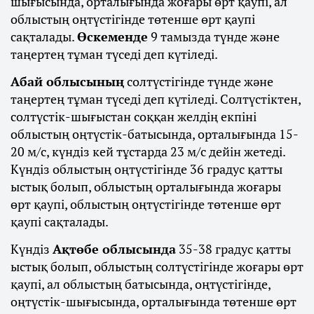
шығысында, орталығында жоғары өрт қаупі, ал
облыстың оңтүстігінде төтенше өрт қаупі
сақталады.
Өскеменде
9 тамызда түнде және
таңертең тұман түседі деп күтіледі.
Абай облысының
солтүстігінде түнде және
таңертең тұман түседі деп күтіледі. Солтүстіктен,
солтүстік-шығыстан соққан желдің екпіні
облыстың оңтүстік-батысында, орталығында 15-
20 м/с, күндіз кей тұстарда 23 м/с дейін жетеді.
Күндіз облыстың оңтүстігінде 36 градус қатты
ыстық болып, облыстың орталығында жоғары
өрт қаупі, облыстың оңтүстігінде төтенше өрт
қаупі сақталады.
Күндіз
Ақтөбе облысында
35-38 градус қатты
ыстық болып, облыстың солтүстігінде жоғары өрт
қаупі, ал облыстың батысында, оңтүстігінде,
оңтүстік-шығысында, орталығында төтенше өрт