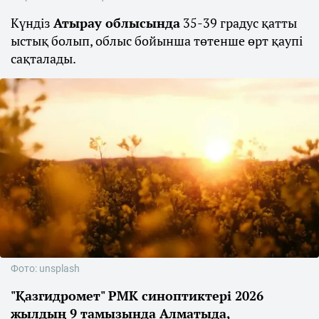
Күндіз
Атырау облысында
35-39 градус қатты
ыстық болып, облыс бойынша төтенше өрт қаупі
сақталады.
Фото: unsplash
"Қазгидромет" РМК синоптиктері 2026
жылдың 9 тамызында Алматыда,