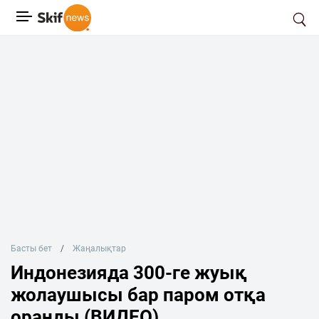
Басты бет
Жаңалықтар
Индонезияда 300-ге жуық
жолаушысы бар паром отқа
оранды (ВИДЕО)