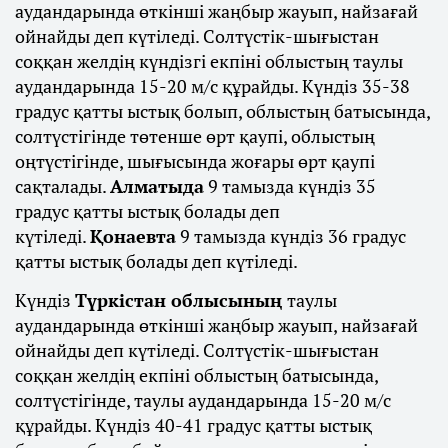
аудандарында өткінші жаңбыр жауып, найзағай
ойнайды деп күтіледі. Солтүстік-шығыстан
соққан желдің күндізгі екпіні облыстың таулы
аудандарында 15-20 м/с құрайды. Күндіз 35-38
градус қатты ыстық болып, облыстың батысында,
солтүстігінде төтенше өрт қаупі, облыстың
оңтүстігінде, шығысында жоғары өрт қаупі
сақталады.
Алматыда
9 тамызда күндіз 35
градус қатты ыстық болады деп
күтіледі.
Қонаевта
9 тамызда күндіз 36 градус
қатты ыстық болады деп күтіледі.
Күндіз
Түркістан облысының
таулы
аудандарында өткінші жаңбыр жауып, найзағай
ойнайды деп күтіледі. Солтүстік-шығыстан
соққан желдің екпіні облыстың батысында,
солтүстігінде, таулы аудандарында 15-20 м/с
құрайды. Күндіз 40-41 градус қатты ыстық