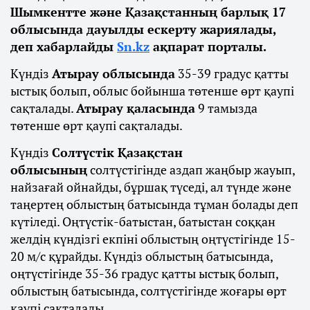
Шымкентте және Қазақстанның барлық 17
облысында дауылды ескерту жариялады,
деп хабарлайды
Sn.kz
ақпарат порталы.
Күндіз
Атырау облысында
35-39 градус қатты
ыстық болып, облыс бойынша төтенше өрт қаупі
сақталады.
Атырау қаласында
9 тамызда
төтенше өрт қаупі сақталады.
Күндіз
Солтүстік Қазақстан
облысының
солтүстігінде аздап жаңбыр жауып,
найзағай ойнайды, бұршақ түседі, ал түнде және
таңертең облыстың батысында тұман болады деп
күтіледі. Оңтүстік-батыстан, батыстан соққан
желдің күндізгі екпіні облыстың оңтүстігінде 15-
20 м/с құрайды. Күндіз облыстың батысында,
оңтүстігінде 35-36 градус қатты ыстық болып,
облыстың батысында, солтүстігінде жоғары өрт
қаупі сақталады.