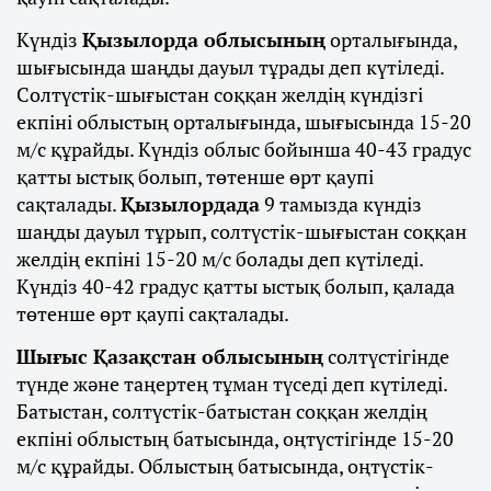
Күндіз
Қызылорда облысының
орталығында,
шығысында шаңды дауыл тұрады деп күтіледі.
Солтүстік-шығыстан соққан желдің күндізгі
екпіні облыстың орталығында, шығысында 15-20
м/с құрайды. Күндіз облыс бойынша 40-43 градус
қатты ыстық болып, төтенше өрт қаупі
сақталады.
Қызылордада
9 тамызда күндіз
шаңды дауыл тұрып, солтүстік-шығыстан соққан
желдің екпіні 15-20 м/с болады деп күтіледі.
Күндіз 40-42 градус қатты ыстық болып, қалада
төтенше өрт қаупі сақталады.
Шығыс Қазақстан облысының
солтүстігінде
түнде және таңертең тұман түседі деп күтіледі.
Батыстан, солтүстік-батыстан соққан желдің
екпіні облыстың батысында, оңтүстігінде 15-20
м/с құрайды. Облыстың батысында, оңтүстік-