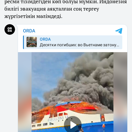
ресми тізімдегіден көп болуы мүмкін. Индонезия
билігі эвакуация аяқталған соң тергеу
жүргізетінін мәлімдеді.