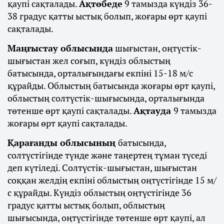
қаупі сақталады.
Ақтөбеде
9 тамызда күндіз 36-
38 градус қатты ыстық болып, жоғары өрт қаупі
сақталады.
Маңғыстау облысында
шығыстан, оңтүстік-
шығыстан жел соғып, күндіз облыстың
батысында, орталығындағы екпіні 15-18 м/с
құрайды. Облыстың батысында жоғары өрт қаупі,
облыстың солтүстік-шығысында, орталығында
төтенше өрт қаупі сақталады.
Ақтауда
9 тамызда
жоғары өрт қаупі сақталады.
Қарағанды облысының
батысында,
солтүстігінде түнде және таңертең тұман түседі
деп күтіледі. Солтүстік-шығыстан, шығыстан
соққан желдің екпіні облыстың оңтүстігінде 15 м/
с құрайды. Күндіз облыстың оңтүстігінде 36
градус қатты ыстық болып, облыстың
шығысында, оңтүстігінде төтенше өрт қаупі, ал