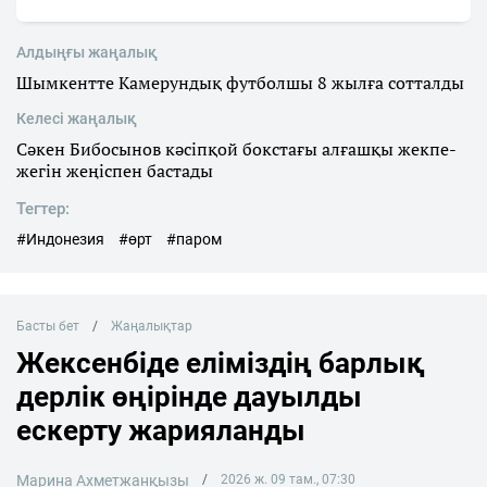
Алдыңғы жаңалық
Шымкентте Камерундық футболшы 8 жылға сотталды
Келесі жаңалық
Сәкен Бибосынов кәсіпқой бокстағы алғашқы жекпе-
жегін жеңіспен бастады
Тегтер:
#Индонезия
#өрт
#паром
Басты бет
Жаңалықтар
Жексенбіде еліміздің барлық
дерлік өңірінде дауылды
ескерту жарияланды
Марина Ахметжанқызы
2026 ж. 09 там., 07:30