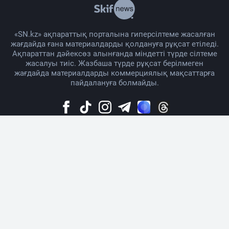
«SN.kz» ақпараттық порталына гиперсілтеме жасалған
жағдайда ғана материалдарды қолдануға рұқсат етіледі.
Ақпараттан дәйексөз алынғанда міндетті түрде сілтеме
жасалуы тиіс. Жазбаша түрде рұқсат берілмеген
жағдайда материалдарды коммерциялық мақсаттарға
пайдалануға болмайды.
Жоба жайында
Материалды қолдану тәртібі
Байланыс
Жарнама