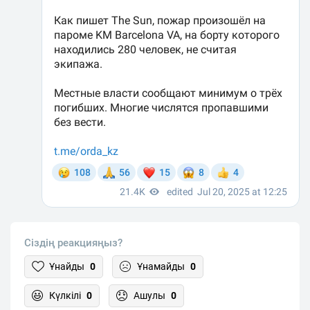
Сіздің реакцияңыз?
Ұнайды
0
Ұнамайды
0
Күлкілі
0
Ашулы
0