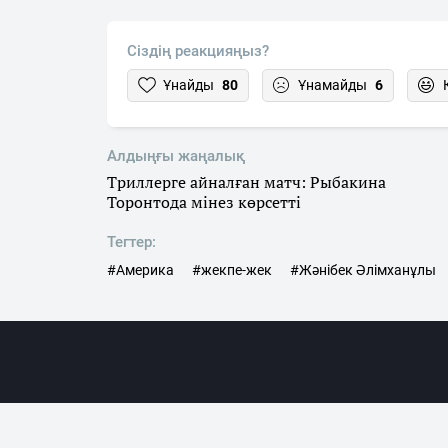
Сіздің реакцияңыз?
Ұнайды
80
Ұнамайды
6
Алдыңғы жаңалық
Триллерге айналған матч: Рыбакина
Торонтода мінез көрсетті
Тегтер:
#Америка
#жекпе-жек
#Жәнібек Әлімханұлы
Жаңалықта