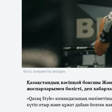
Фото: Әлеуметтік желіден
Қазақстандық кәсіпқой боксшы Жән
жоспарларымен бөлісті, деп хабарл
«Qazaq Style» командасының мәліметін
күтіп отыр және құжат дайын болған жа