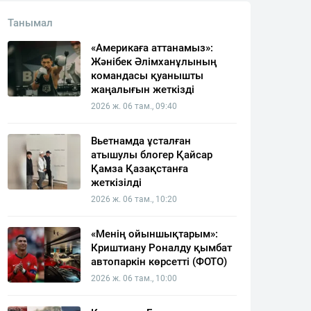
Танымал
«Америкаға аттанамыз»:
Жәнібек Әлімханұлының
командасы қуанышты
жаңалығын жеткізді
2026 ж. 06 там., 09:40
Вьетнамда ұсталған
атышулы блогер Қайсар
Қамза Қазақстанға
жеткізілді
2026 ж. 06 там., 10:20
«Менің ойыншықтарым»:
Криштиану Роналду қымбат
автопаркін көрсетті (ФОТО)
2026 ж. 06 там., 10:00