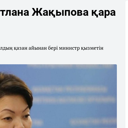
етлана Жақыпова қара
ылдың қазан айынан бері министр қызметін