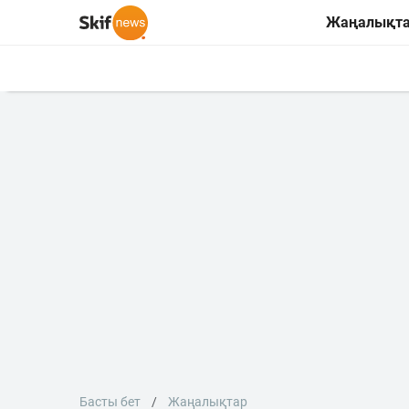
Жаңалықт
Басты бет
Жаңалықтар