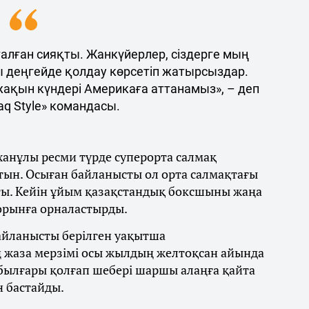
талған сияқты. Жанкүйерлер, сіздерге мың
ы деңгейде қолдау көрсетіп жатырсыздар.
 жақын күндері Америкаға аттанамыз», – деп
q Style» командасы.
ханұлы ресми түрде суперорта салмақ
тын. Осыған байланысты ол орта салмақтағы
ты. Кейін ұйым қазақстандық боксшыны жаңа
 орынға орналастырды.
байланысты берілген уақытша
 жаза мерзімі осы жылдың желтоқсан айында
 былғары қолғап шебері шаршы алаңға қайта
н бастайды.