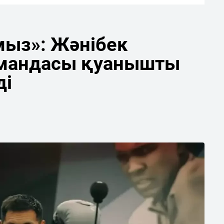
мыз»: Жәнібек
мандасы қуанышты
ді