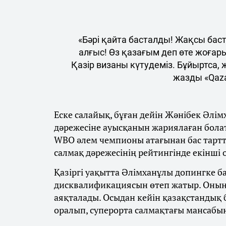
«Бәрі қайта басталды! Жақсы бас
алғыс! Өз қазағым деп өте жоғар
Қазір визаны күтудеміз. Бұйыртса,
жазды «Qaza
Еске салайық, бұған дейін Жәнібек Әлім
дәрежесіне ауысқанын жариялаған бола
WBO әлем чемпионы атағынан бас тарт
салмақ дәрежесінің рейтингінде екінші
Қазіргі уақытта Әлімханұлы допингке 
дисквалификациясын өтеп жатыр. Оның
аяқталады. Осыдан кейін қазақстандық
оралып, суперорта салмақтағы мансабы