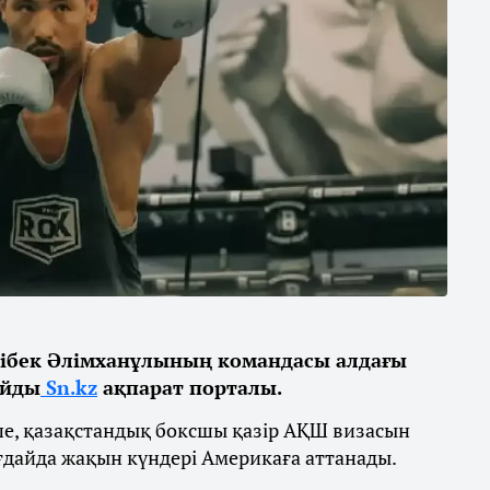
ібек Әлімханұлының командасы алдағы
айды
Sn.kz
ақпарат порталы.
ше, қазақстандық боксшы қазір АҚШ визасын
ғдайда жақын күндері Америкаға аттанады.