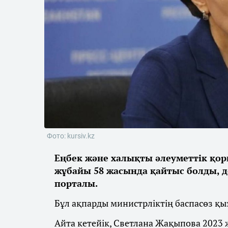
Фото: kursiv.kz
Еңбек және халықты әлеуметтік қо
жұбайы 58 жасында қайтыс болды, 
порталы.
Бұл ақпарды министрліктің баспасөз қы
Айта кетейік, Светлана Жақыпова 2023