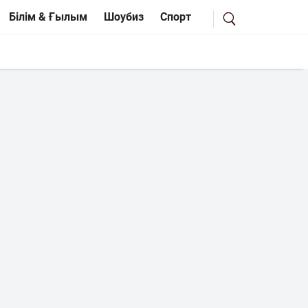
Білім & Ғылым
Шоубиз
Спорт