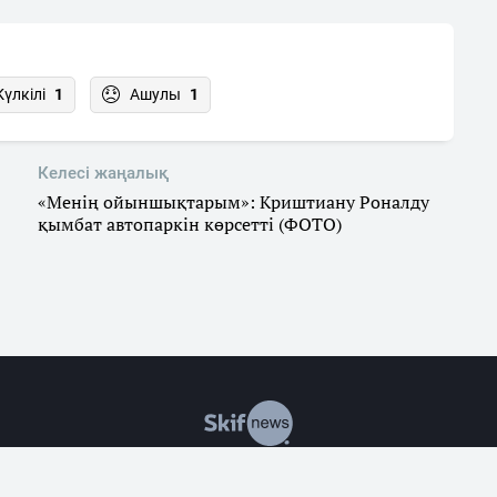
Күлкілі
1
Ашулы
1
Келесі жаңалық
«Менің ойыншықтарым»: Криштиану Роналду
қымбат автопаркін көрсетті (ФОТО)
р
Саясат
Экономика
Оқиғалар
Әлеумет
Заң
Білім & 