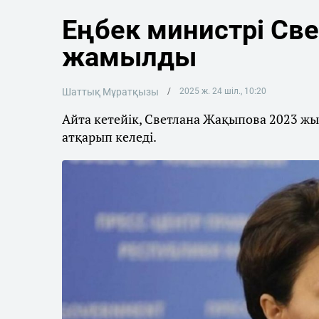
Еңбек министрі Св
жамылды
Шаттық Мұратқызы
2025 ж. 24 шіл., 10:20
Айта кетейік, Светлана Жақыпова 2023 ж
атқарып келеді.