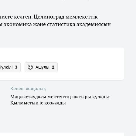
иеге келген. Целиноград мемлекеттік
ы экономика және статистика академиясын
Күлкілі
3
Ашулы
2
Келесі жаңалық
Маңғыстаудағы мектептің шатыры құлады:
Қылмыстық іс қозғалды