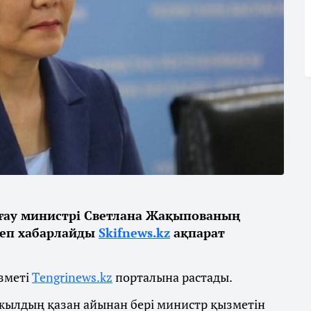
рғау министрі Светлана Жақыпованың
деп хабарлайды
Skifnews.kz
ақпарат
зметі
Тengrinews.kz
порталына растады.
 жылдың қазан айынан бері министр қызметін