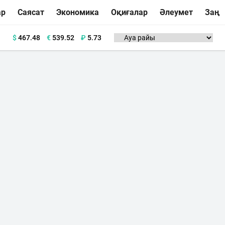
ар
Саясат
Экономика
Оқиғалар
Әлеумет
Заң
$
467.48
€
539.52
₽
5.73