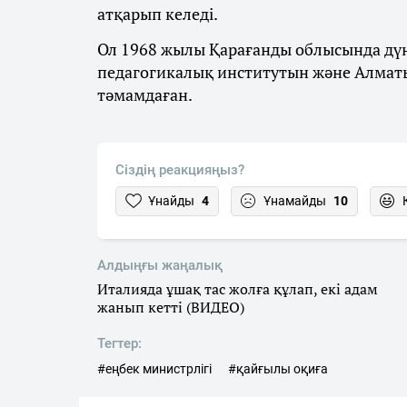
атқарып келеді.
Ол 1968 жылы Қарағанды облысында дүн
педагогикалық институтын және Алмат
тәмамдаған.
Сіздің реакцияңыз?
Ұнайды
4
Ұнамайды
10
Алдыңғы жаңалық
Италияда ұшақ тас жолға құлап, екі адам
жанып кетті (ВИДЕО)
Тегтер:
#еңбек министрлігі
#қайғылы оқиға