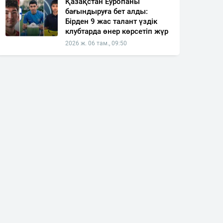
Қазақстан Еуропаны
бағындыруға бет алды:
Бірден 9 жас талант үздік
клубтарда өнер көрсетіп жүр
2026 ж. 06 там., 09:50