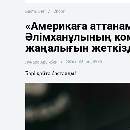
Басты бет
Спорт
«Америкаға аттана
Әлімханұлының ко
жаңалығын жеткіз
Лунара Арынбек
2026 ж. 06 там., 09:40
Бәрі қайта басталды!