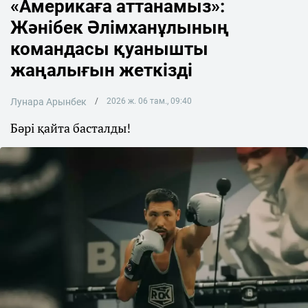
«Америкаға аттанамыз»:
Жәнібек Әлімханұлының
командасы қуанышты
жаңалығын жеткізді
Лунара Арынбек
2026 ж. 06 там., 09:40
Бәрі қайта басталды!