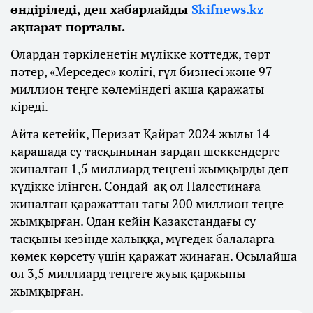
өндіріледі, деп хабарлайды
Skifnews.kz
ақпарат порталы.
Олардан тәркіленетін мүлікке коттедж, төрт
пәтер, «Мерседес» көлігі, гүл бизнесі және 97
миллион теңге көлеміндегі ақша қаражаты
кіреді.
Айта кетейік, Перизат Қайрат 2024 жылы 14
қарашада су тасқынынан зардап шеккендерге
жиналған 1,5 миллиард теңгені жымқырды деп
күдікке ілінген. Сондай-ақ ол Палестинаға
жиналған қаражаттан тағы 200 миллион теңге
жымқырған. Одан кейін Қазақстандағы су
тасқыны кезінде халыққа, мүгедек балаларға
көмек көрсету үшін қаражат жинаған. Осылайша
ол 3,5 миллиард теңгеге жуық қаржыны
жымқырған.