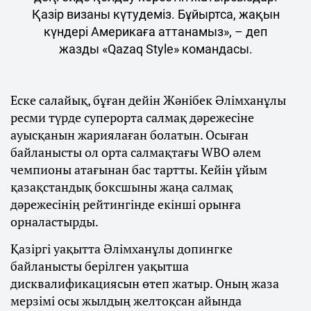
Қазір визаны күтудеміз. Бұйыртса, жақын
күндері Америкаға аттанамыз», – деп
жазды «Qazaq Style» командасы.
Еске салайық, бұған дейін Жәнібек Әлімханұлы
ресми түрде суперорта салмақ дәрежесіне
ауысқанын жариялаған болатын. Осыған
байланысты ол орта салмақтағы WBO әлем
чемпионы атағынан бас тартты. Кейін ұйым
қазақстандық боксшыны жаңа салмақ
дәрежесінің рейтингінде екінші орынға
орналастырды.
Қазіргі уақытта Әлімханұлы допингке
байланысты берілген уақытша
дисквалификациясын өтеп жатыр. Оның жаза
мерзімі осы жылдың желтоқсан айында