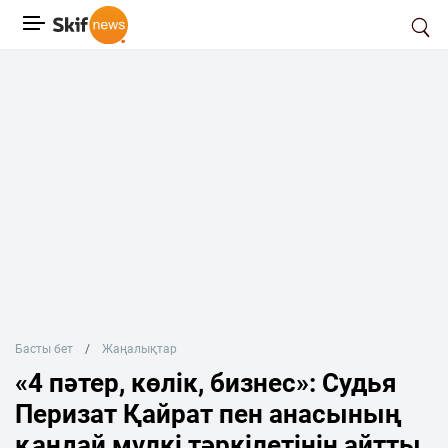
Басты бет
Жаңалықтар
«4 пәтер, көлік, бизнес»: Судья
Перизат Қайрат пен анасының
қандай мүлкі тәркілетінін айтты