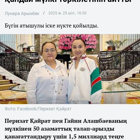
Лунара Арынбек
2025 ж. 25 шіл., 16:50
Бүгін атышулы іске нүкте қойылды.
Фото: Facebook/Перизат Қайрат
Перизат Қайрат пен Гайни Алашбаеваның
мүлкінен 50 азаматтық талап-арызды
қанағаттандыру үшін 1,5 миллиард теңге