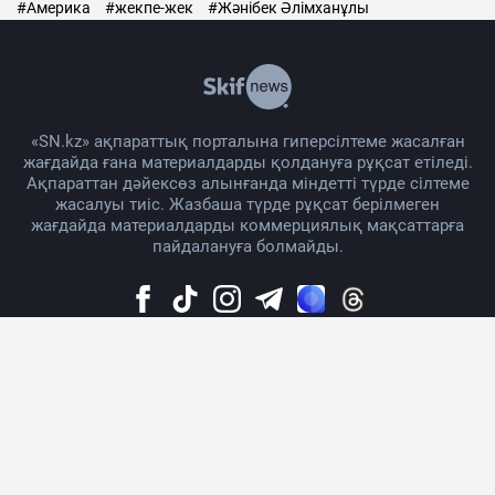
#Америка
#жекпе-жек
#Жәнібек Әлімханұлы
«SN.kz» ақпараттық порталына гиперсілтеме жасалған
жағдайда ғана материалдарды қолдануға рұқсат етіледі.
Ақпараттан дәйексөз алынғанда міндетті түрде сілтеме
жасалуы тиіс. Жазбаша түрде рұқсат берілмеген
жағдайда материалдарды коммерциялық мақсаттарға
пайдалануға болмайды.
Жоба жайында
Материалды қолдану тәртібі
Байланыс
Жарнама