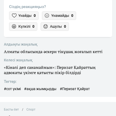
Сіздің реакцияңыз?
Ұнайды
0
Ұнамайды
0
Күлкілі
0
Ашулы
0
Алдыңғы жаңалық
Алматы облысында әскери тікұшақ жоғалып кетті
Келесі жаңалық
«Кінәлі деп санамаймын»: Перизат Қайраттың
адвокаты үкімге қатысты пікір білдірді
Тегтер:
#сот үкімі
#ақша жымқырды
#Перизат Қайрат
Басты бет
Спорт