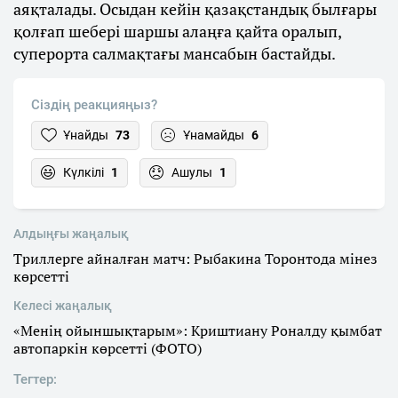
аяқталады. Осыдан кейін қазақстандық былғары
қолғап шебері шаршы алаңға қайта оралып,
суперорта салмақтағы мансабын бастайды.
Сіздің реакцияңыз?
Ұнайды
73
Ұнамайды
6
Күлкілі
1
Ашулы
1
Алдыңғы жаңалық
Триллерге айналған матч: Рыбакина Торонтода мінез
көрсетті
Келесі жаңалық
«Менің ойыншықтарым»: Криштиану Роналду қымбат
автопаркін көрсетті (ФОТО)
Тегтер: