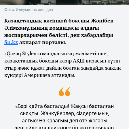
Фото: Әлеуметтік желіден
Қазақстандық кәсіпқой боксшы Жәнібек
Әлімханұлының командасы алдағы
жоспарларымен бөлісті, деп хабарлайды
Sn.kz
ақпарат порталы.
«Qazaq Style» командасының мәліметінше,
қазақстандық боксшы қазір АҚШ визасын күтіп
отыр және құжат дайын болған жағдайда жақын
күндері Америкаға аттанады.
«Бәрі қайта басталды! Жақсы басталған
сияқты. Жанкүйерлер, сіздерге мың
алғыс! Өз қазағым деп өте жоғары
деңгейде қолдау көрсетіп жатырсыздар.