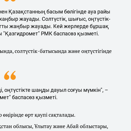
ен Қазақстанның басым бөлігінде ауа райы
жаңбыр жауады. Солтүстік, шығыс, оңтүстік-
тты жаңбыр жауады. Кей жерлерде бұршақ
ы "Қазгидромет" РМК баспасөз қызметі.
нда, солтүстік-батысында және оңтүстігінде
, оңтүстікте шаңды дауыл соғуы мүмкін", –
мет" баспасөз қызметі.
 өңірінде өрт қаупі сақталады.
қстан облысы, Ұлытау және Абай облыстары,