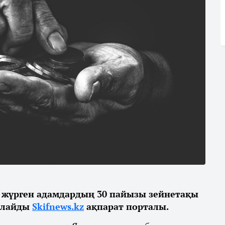
п жүрген адамдардың 30 пайызы зейнетақы
арлайды
Skifnews.kz
ақпарат порталы.