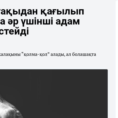
тақыдан қағылып
а әр үшінші адам
стейді
жалақыны “қолма-қол” алады, ал болашақта