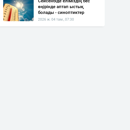
Сейсенбіде еліміздің бес
өңірінде аптап ыстық
болады - синоптиктер
2026 ж. 04 там., 07:30