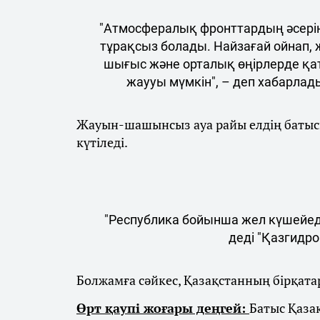
"Атмосфералық фронттардың әсерін
тұрақсыз болады. Найзағай ойнап, 
шығыс және орталық өңірлерде қа
жаууы мүмкін", – деп хабарлад
Жауын-шашынсыз ауа райы елдің батысы
күтіледі.
"Республика бойынша жел күшейеді
деді "Қазгидро
Болжамға сәйкес, Қазақстанның бірқатар
Өрт қаупі жоғары деңгей:
Батыс Қаза