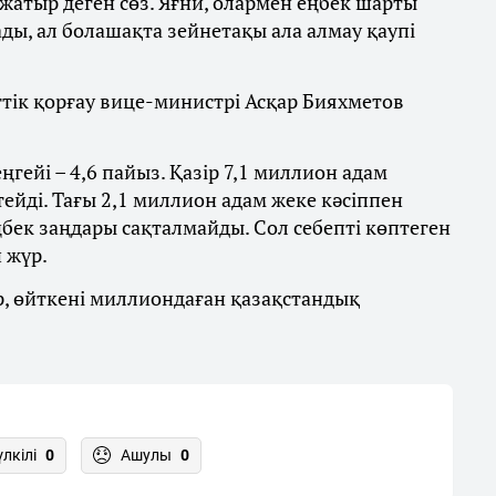
 жатыр деген сөз. Яғни, олармен еңбек шарты
ы, ал болашақта зейнетақы ала алмау қаупі
тік қорғау вице-министрі Асқар Бияхметов
гейі – 4,6 пайыз. Қазір 7,1 миллион адам
ейді. Тағы 2,1 миллион адам жеке кәсіппен
ңбек заңдары сақталмайды. Сол себепті көптеген
 жүр.
р, өйткені миллиондаған қазақстандық
үлкілі
0
Ашулы
0