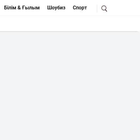
Білім & Ғылым
Шоубиз
Спорт