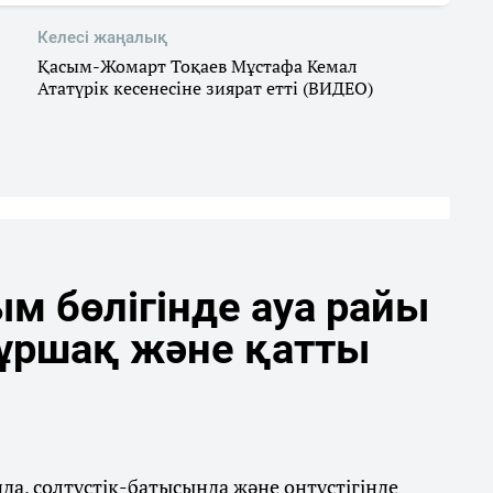
Келесі жаңалық
Қасым-Жомарт Тоқаев Мұстафа Кемал
Ататүрік кесенесіне зиярат етті (ВИДЕО)
м бөлігінде ауа райы
бұршақ және қатты
а, солтүстік-батысында және оңтүстігінде