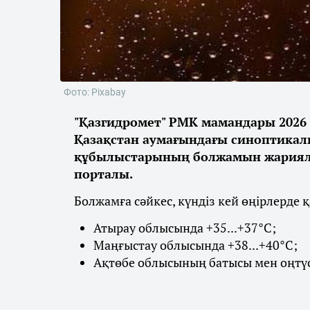
Фото: Pixabay
"Қазгидромет" РМК мамандары 2026 
Қазақстан аумағындағы синоптикалы
құбылыстарының болжамын жарияла
порталы.
Болжамға сәйкес, күндіз кей өңірлерде 
Атырау облысында +35...+37°С;
Маңғыстау облысында +38...+40°С;
Ақтөбе облысының батысы мен оңтүст