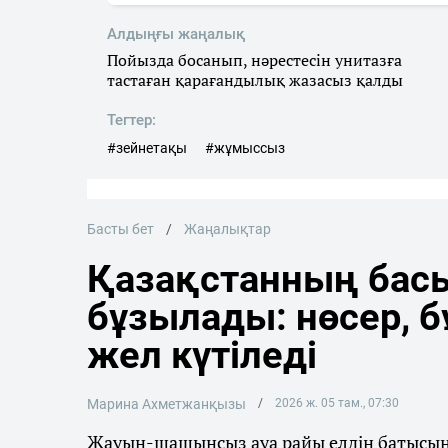
Алдыңғы жаңалық
Пойызда босанып, нәрестесін унитазға
тастаған қарағандылық жазасыз қалды
Тегтер:
#зейнетақы
#жұмыссыз
Басты бет
Жаңалықтар
Қазақстанның басы
бұзылады: нөсер, 
жел күтіледі
Марина Ахметжанқызы
2026 ж. 05 там., 07:30
Жауын-шашынсыз ауа райы елдің батысынд