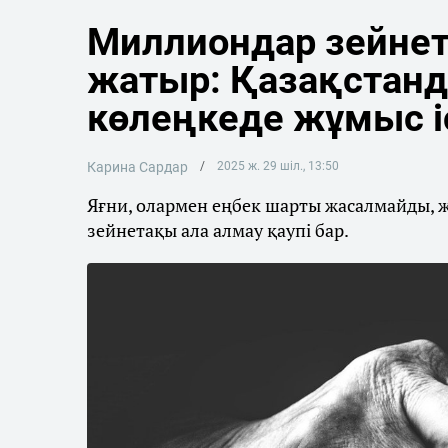
Миллиондар зейне
жатыр: Қазақстанд
көлеңкеде жұмыс і
Карина Сардар
2025 ж. 29 шіл., 13:50
Яғни, олармен еңбек шарты жасалмайды, 
зейнетақы ала алмау қаупі бар.