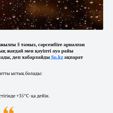
жылғы 5 тамыз, сәрсенбіге арналған
қ жағдай мен қауіпті ауа райы
ды, деп хабарлайды
Sn.kz
ақпарат
қатты ыстық болады:
ігінде +35°С-қа дейін.