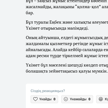
Бұл – заңсыз жұмыс істейтіндер көбейіп
жасалмайды, жалақыны “қолма-қол” алад
бар.
Бұл туралы Еңбек және халықты әлеумет
Үкімет отырысында мәлімдеді.
Оның айтуынша, елдегі жұмыссыздық дең
жалдамалы қызметкер ретінде жұмыс іст
айналысады. Алайда кейбір салаларда е
адам ресми түрде тіркелмей жұмыс істеп
Үкімет бұл мәселені шешуді көздеп оты
болашақта зейнетақысыз қалуы мүмкін.
Сіздің реакцияңыз?
Ұнайды
0
Ұнамайды
0
К