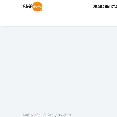
Жаңалықт
Басты бет
Жаңалықтар