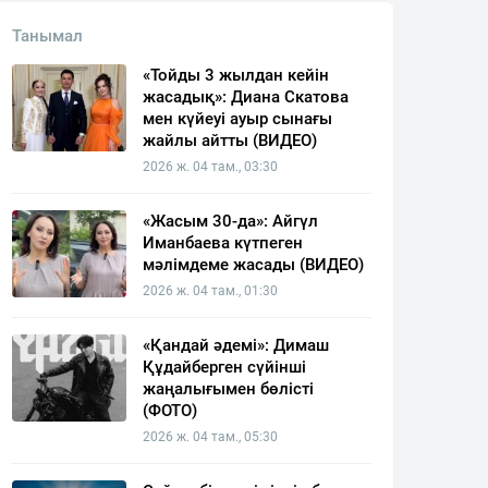
Танымал
«Тойды 3 жылдан кейін
жасадық»: Диана Скатова
мен күйеуі ауыр сынағы
жайлы айтты (ВИДЕО)
2026 ж. 04 там., 03:30
«Жасым 30-да»: Айгүл
Иманбаева күтпеген
мәлімдеме жасады (ВИДЕО)
2026 ж. 04 там., 01:30
«Қандай әдемі»: Димаш
Құдайберген сүйінші
жаңалығымен бөлісті
(ФОТО)
2026 ж. 04 там., 05:30