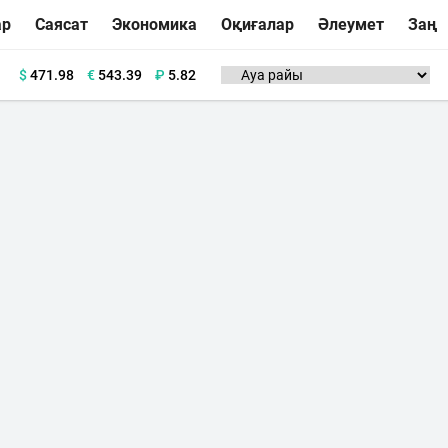
ар
Саясат
Экономика
Оқиғалар
Әлеумет
Заң
$
471.98
€
543.39
₽
5.82