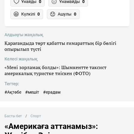
Ұнайды
0
Ұнамайды
0
Күлкілі
0
Ашулы
0
Алдыңғы жаңалық
Қарағандыда төрт қабатты ғимараттың бір бөлігі
опырылып түсті
Келесі жаңалық
«Мені зорламақ болды»: Шымкентте таксист
америкалық туристке тиіскен (ФОТО)
Тегтер:
#Ақтөбе
#мешіт
#ерадам
Басты бет
Спорт
«Америкаға аттанамыз»: