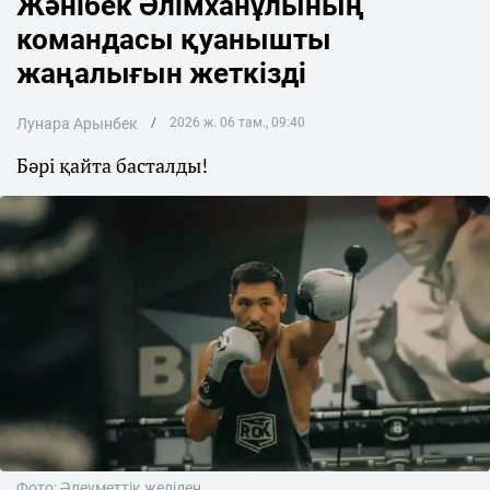
Жәнібек Әлімханұлының
командасы қуанышты
жаңалығын жеткізді
Лунара Арынбек
2026 ж. 06 там., 09:40
Бәрі қайта басталды!
Фото: Әлеуметтік желіден