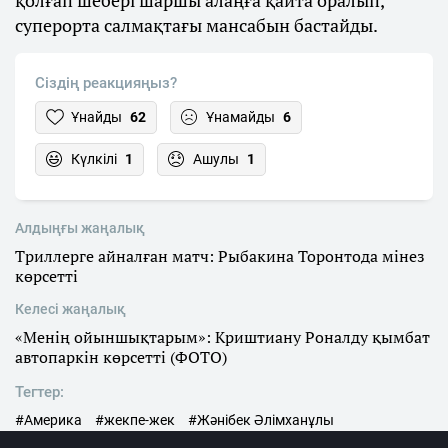
қолғап шебері шаршы алаңға қайта оралып,
суперорта салмақтағы мансабын бастайды.
Сіздің реакцияңыз?
Ұнайды
62
Ұнамайды
6
Күлкілі
1
Ашулы
1
Алдыңғы жаңалық
Триллерге айналған матч: Рыбакина Торонтода мінез
көрсетті
Келесі жаңалық
«Менің ойыншықтарым»: Криштиану Роналду қымбат
автопаркін көрсетті (ФОТО)
Тегтер:
#Америка
#жекпе-жек
#Жәнібек Әлімханұлы