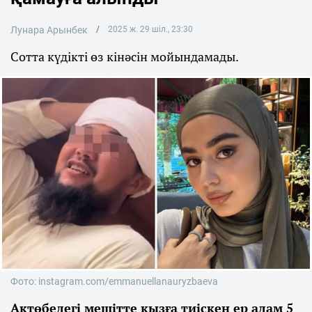
Лунара Арынбек
2025 ж. 29 шіл., 23:30
Сотта күдікті өз кінәсін мойындамады.
Фото: instagram.com/emmanuellanauryzbaeva
Ақтөбедегі мешітте қызға тиіскен ер адам 5