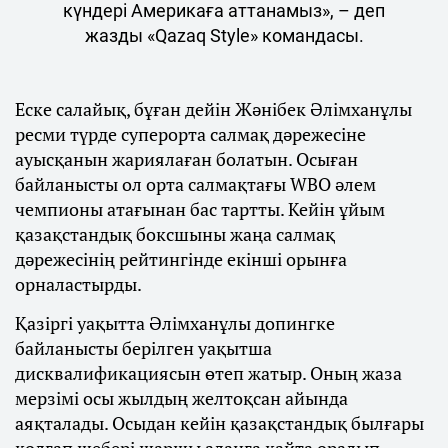
күндері Америкаға аттанамыз», – деп
жазды «Qazaq Style» командасы.
Еске салайық, бұған дейін Жәнібек Әлімханұлы
ресми түрде суперорта салмақ дәрежесіне
ауысқанын жариялаған болатын. Осыған
байланысты ол орта салмақтағы WBO әлем
чемпионы атағынан бас тартты. Кейін ұйым
қазақстандық боксшыны жаңа салмақ
дәрежесінің рейтингінде екінші орынға
орналастырды.
Қазіргі уақытта Әлімханұлы допингке
байланысты берілген уақытша
дисквалификациясын өтеп жатыр. Оның жаза
мерзімі осы жылдың желтоқсан айында
аяқталады. Осыдан кейін қазақстандық былғары