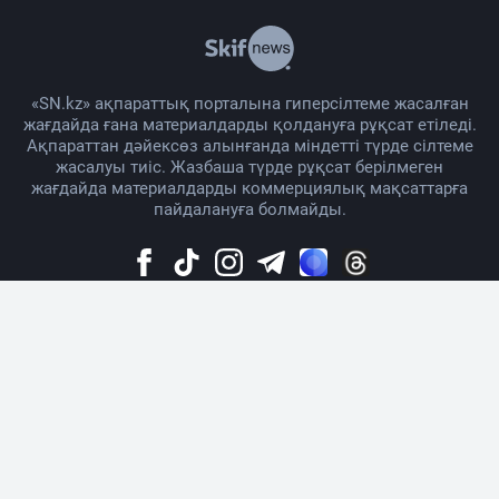
«SN.kz» ақпараттық порталына гиперсілтеме жасалған
жағдайда ғана материалдарды қолдануға рұқсат етіледі.
Ақпараттан дәйексөз алынғанда міндетті түрде сілтеме
жасалуы тиіс. Жазбаша түрде рұқсат берілмеген
жағдайда материалдарды коммерциялық мақсаттарға
пайдалануға болмайды.
Жоба жайында
Материалды қолдану тәртібі
Байланыс
Жарнама