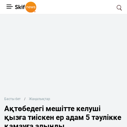
Басты бет
Жаңалықтар
Ақтөбедегі мешітте келуші
қызға тиіскен ер адам 5 тәулікке
қамауға алынды