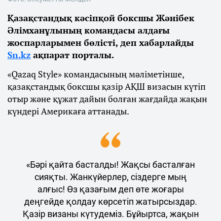
Қазақстандық кәсіпқой боксшы Жәнібек
Әлімханұлының командасы алдағы
жоспарларымен бөлісті, деп хабарлайды
Sn.kz
ақпарат порталы.
«Qazaq Style» командасының мәліметінше,
қазақстандық боксшы қазір АҚШ визасын күтіп
отыр және құжат дайын болған жағдайда жақын
күндері Америкаға аттанады.
«Бәрі қайта басталды! Жақсы басталған
сияқты. Жанкүйерлер, сіздерге мың
алғыс! Өз қазағым деп өте жоғары
деңгейде қолдау көрсетіп жатырсыздар.
Қазір визаны күтудеміз. Бұйыртса, жақын