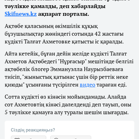
тәулікке қамалды, деп хабарлайды
Skifnews.kz
ақпарат порталы.
Ақтөбе қаласының әкімшілік құқық
бұзушылықтар жөніндегі сотында 42 жастағы
күдікті Талғат Ахметовке қатысты іс қаралды.
Айта кетейік, бұған дейін желіде күдікті Талғат
Ахметов Ақтөбедегі "Нұрғасыр" мешітінде белгілі
ақтөбелік блогер Эммануэлла Наурызбаеваға
тиісіп, "жыныстық қатынас үшін бір реттік неке
қиюды" ұсынғаны түсірілген
видео
тараған еді.
Сотта күдікті өз кінәсін мойындамады. Алайда
сот Ахметовтің кінәсі дәлелденді деп тауып, оны
5 тәулікке қамауға алу туралы шешім шығарды.
Сіздің реакцияңыз?