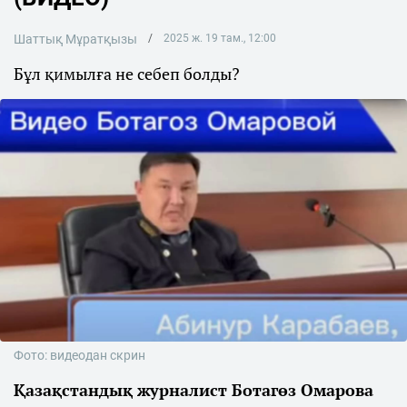
Шаттық Мұратқызы
2025 ж. 19 там., 12:00
Бұл қимылға не себеп болды?
Фото: видеодан скрин
Қазақстандық журналист Ботагөз Омарова