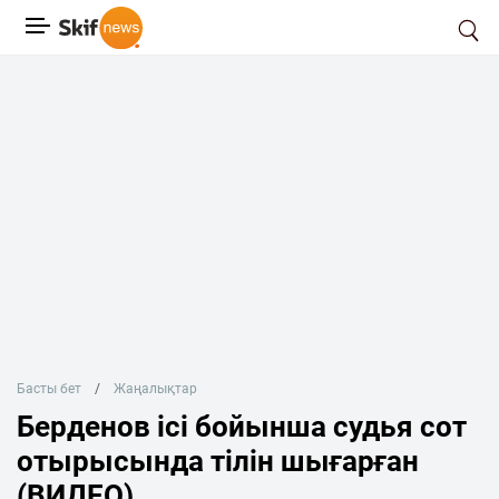
Басты бет
Жаңалықтар
Берденов ісі бойынша судья сот
отырысында тілін шығарған
(ВИДЕО)