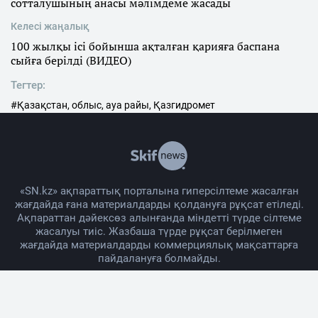
сотталушының анасы мәлімдеме жасады
Келесі жаңалық
100 жылқы ісі бойынша ақталған қарияға баспана
сыйға берілді (ВИДЕО)
Тегтер:
#Қазақстан, облыс, ауа райы, Қазгидромет
«SN.kz» ақпараттық порталына гиперсілтеме жасалған
жағдайда ғана материалдарды қолдануға рұқсат етіледі.
Ақпараттан дәйексөз алынғанда міндетті түрде сілтеме
жасалуы тиіс. Жазбаша түрде рұқсат берілмеген
жағдайда материалдарды коммерциялық мақсаттарға
пайдалануға болмайды.