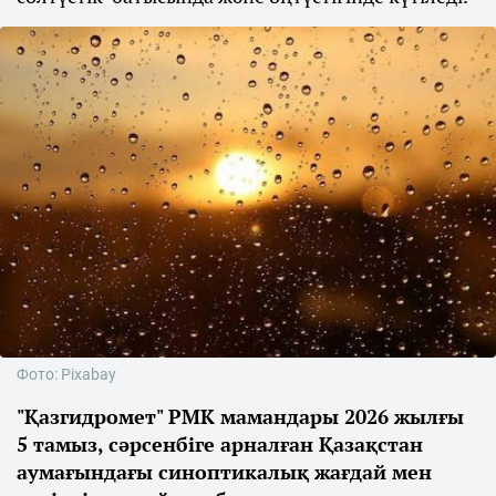
Фото: Pixabay
"Қазгидромет" РМК мамандары 2026 жылғы
5 тамыз, сәрсенбіге арналған Қазақстан
аумағындағы синоптикалық жағдай мен