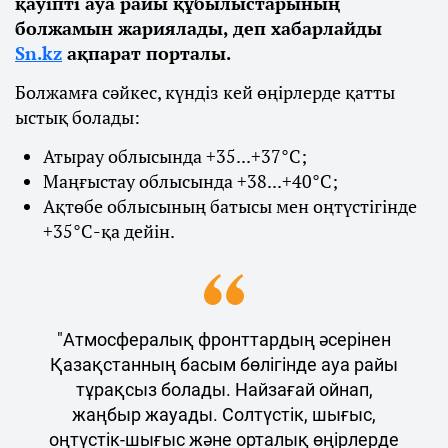
қауіпті ауа райы құбылыстарының
болжамын жариялады, деп хабарлайды
Sn.kz
ақпарат порталы.
Болжамға сәйкес, күндіз кей өңірлерде қатты
ыстық болады:
Атырау облысында +35...+37°С;
Маңғыстау облысында +38...+40°С;
Ақтөбе облысының батысы мен оңтүстігінде
+35°С-қа дейін.
"Атмосфералық фронттардың әсерінен
Қазақстанның басым бөлігінде ауа райы
тұрақсыз болады. Найзағай ойнап,
жаңбыр жауады. Солтүстік, шығыс,
оңтүстік-шығыс және орталық өңірлерде