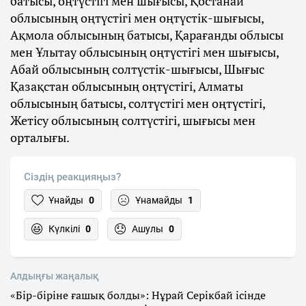
батысы, оңтүстігі мен шығысы, Қостанай
облысының оңтүстігі мен оңтүстік-шығысы,
Ақмола облысының батысы, Қарағанды облысы
мен Ұлытау облысының оңтүстігі мен шығысы,
Абай облысының солтүстік-шығысы, Шығыс
Қазақстан облысының оңтүстігі, Алматы
облысының батысы, солтүстігі мен оңтүстігі,
Жетісу облысының солтүстігі, шығысы мен
орталығы.
Сіздің реакцияңыз?
Ұнайды
0
Ұнамайды
1
Күлкілі
0
Ашулы
0
Алдыңғы жаңалық
«Бір-біріне ғашық болды»: Нұрай Серікбай ісінде