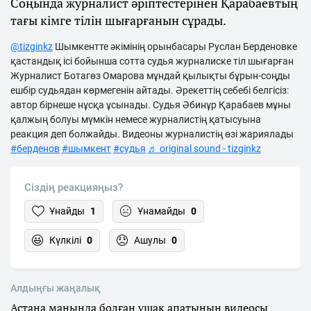
Соңында журналист әріптестерінен Қарабаевтың
тағы кімге тілін шығарғанын сұрады.
@tizginkz
Шымкентте әкімінің орынбасары Руслан Берденовке
қастандық ісі бойынша сотта судья журналиске тіл шығарған
Журналист Ботагөз Омарова мұндай қылықты бұрын-соңды
ешбір судьядан көрмегенін айтады. Әрекеттің себебі белгісіз:
автор бірнеше нұсқа ұсынады. Судья Әбинұр Қарабаев мұны
қалжың болуы мүмкін немесе журналистің қатысуына
реакция деп болжайды. Видеоны журналистің өзі жариялады
#берденов
#шымкент
#судья
♬ original sound - tizginkz
Сіздің реакцияңыз?
Ұнайды
1
Ұнамайды
0
Күлкілі
0
Ашулы
0
Алдыңғы жаңалық
Астана маңында болған ұшақ апатының видеосы