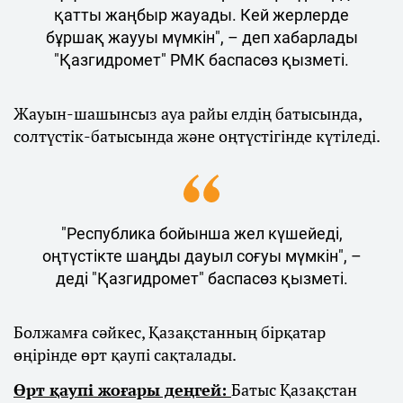
қатты жаңбыр жауады. Кей жерлерде
бұршақ жаууы мүмкін", – деп хабарлады
"Қазгидромет" РМК баспасөз қызметі.
Жауын-шашынсыз ауа райы елдің батысында,
солтүстік-батысында және оңтүстігінде күтіледі.
"Республика бойынша жел күшейеді,
оңтүстікте шаңды дауыл соғуы мүмкін", –
деді "Қазгидромет" баспасөз қызметі.
Болжамға сәйкес, Қазақстанның бірқатар
өңірінде өрт қаупі сақталады.
Өрт қаупі жоғары деңгей:
Батыс Қазақстан