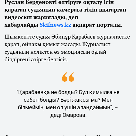
Руслан Берденовті өлтіруге оқталу ісін
қараған судьяның камераға тілін шығарған
видеосын жариялады, деп
хабарлайды
Skifnews.kz
ақпарат порталы.
Шымкентте судья Әбинұр Қарабаев журналистке
қарап, ойнақы қимыл жасады. Журналист
судьяның неліктен өз эмоциясын бұлай
білдіргені әзірге белгісіз.
"Қарабаевқа не болды? Бұл қимылға не
себеп болды? Бәрі жақсы ма? Мен
білмеймін, мен ол үшін алаңдаймын", –
деді Омарова.