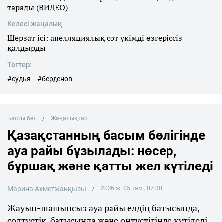
тарады (ВИДЕО)
Келесі жаңалық
Шерзат ісі: апелляциялық сот үкімді өзгеріссіз
қалдырды
Тегтер:
#судья
#берденов
Басты бет
Жаңалықтар
Қазақстанның басым бөлігінде
ауа райы бұзылады: нөсер,
бұршақ және қатты жел күтіледі
Марина Ахметжанқызы
2026 ж. 05 там., 07:30
Жауын-шашынсыз ауа райы елдің батысында,
солтүстік-батысында және оңтүстігінде күтіледі.