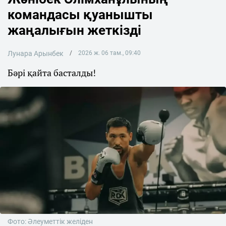
командасы қуанышты
жаңалығын жеткізді
Лунара Арынбек
2026 ж. 06 там., 09:40
Бәрі қайта басталды!
Фото: Әлеуметтік желіден