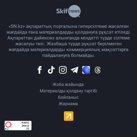
«SN.kz» ақпараттық порталына гиперсілтеме жасалған
жағдайда ғана материалдарды қолдануға рұқсат етіледі.
Ақпараттан дәйексөз алынғанда міндетті түрде сілтеме
жасалуы тиіс. Жазбаша түрде рұқсат берілмеген
жағдайда материалдарды коммерциялық мақсаттарға
пайдалануға болмайды.
Жоба жайында
Материалды қолдану тәртібі
Байланыс
Жарнама