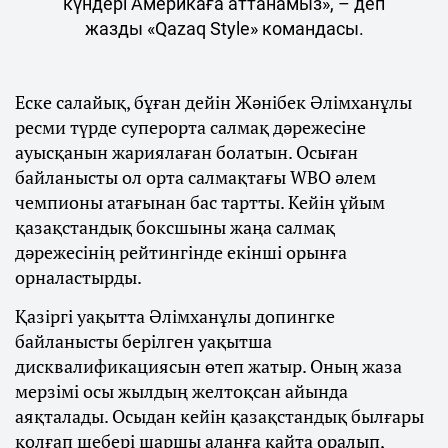
күндері Америкаға аттанамыз», – деп
жазды «Qazaq Style» командасы.
Еске салайық, бұған дейін Жәнібек Әлімханұлы
ресми түрде суперорта салмақ дәрежесіне
ауысқанын жариялаған болатын. Осыған
байланысты ол орта салмақтағы WBO әлем
чемпионы атағынан бас тартты. Кейін ұйым
қазақстандық боксшыны жаңа салмақ
дәрежесінің рейтингінде екінші орынға
орналастырды.
Қазіргі уақытта Әлімханұлы допингке
байланысты берілген уақытша
дисквалификациясын өтеп жатыр. Оның жаза
мерзімі осы жылдың желтоқсан айында
аяқталады. Осыдан кейін қазақстандық былғары
қолғап шебері шаршы алаңға қайта оралып,