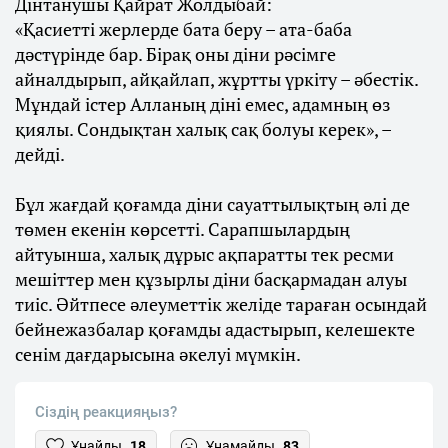
Дінтанушы Қайрат Жолдыбай:
«Қасиетті жерлерде бата беру – ата-баба
дәстүрінде бар. Бірақ оны діни рәсімге
айналдырып, айқайлап, жұртты үркіту – әбестік.
Мұндай істер Алланың діні емес, адамның өз
қиялы. Сондықтан халық сақ болуы керек», –
дейді.
Бұл жағдай қоғамда діни сауаттылықтың әлі де
төмен екенін көрсетті. Сарапшылардың
айтуынша, халық дұрыс ақпаратты тек ресми
мешіттер мен құзырлы діни басқармадан алуы
тиіс. Әйтпесе әлеуметтік желіде тараған осындай
бейнежазбалар қоғамды адастырып, келешекте
сенім дағдарысына әкелуі мүмкін.
Сіздің реакцияңыз?
Ұнайды
18
Ұнамайды
83