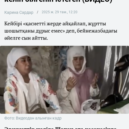
Карина Сардар
2025 ж. 29 там., 12:20
Кейбірі «қасиетті жерде айқайлап, жұртты
шошытқаны дұрыс емес» деп, бейнежазбадағы
әйелге сын айтты.
Фото: Видеодан алынған кадр
Әлеуметтік желіде Шопан ата кесенесінде