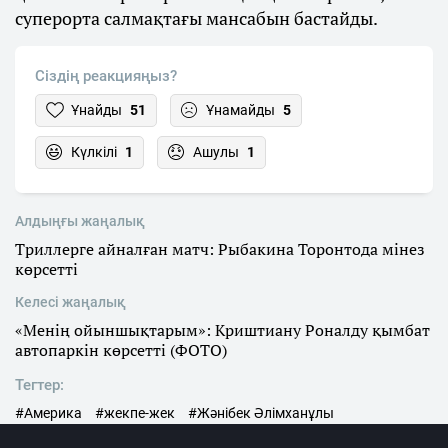
суперорта салмақтағы мансабын бастайды.
Сіздің реакцияңыз?
Ұнайды
51
Ұнамайды
5
Күлкілі
1
Ашулы
1
Алдыңғы жаңалық
Триллерге айналған матч: Рыбакина Торонтода мінез
көрсетті
Келесі жаңалық
«Менің ойыншықтарым»: Криштиану Роналду қымбат
автопаркін көрсетті (ФОТО)
Тегтер:
#Америка
#жекпе-жек
#Жәнібек Әлімханұлы