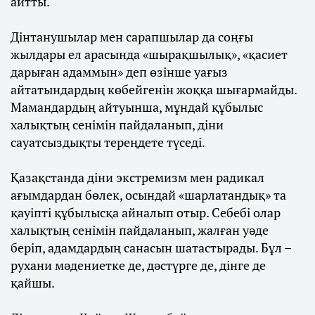
айтты.
Дінтанушылар мен сарапшылар да соңғы
жылдары ел арасында «шырақшылық», «қасиет
дарыған адаммын» деп өзінше уағыз
айтатындардың көбейгенін жоққа шығармайды.
Мамандардың айтуынша, мұндай құбылыс
халықтың сенімін пайдаланып, діни
сауатсыздықты тереңдете түседі.
Қазақстанда діни экстремизм мен радикал
ағымдардан бөлек, осындай «шарлатандық» та
қауіпті құбылысқа айналып отыр. Себебі олар
халықтың сенімін пайдаланып, жалған уәде
беріп, адамдардың санасын шатастырады. Бұл –
рухани мәдениетке де, дәстүрге де, дінге де
қайшы.