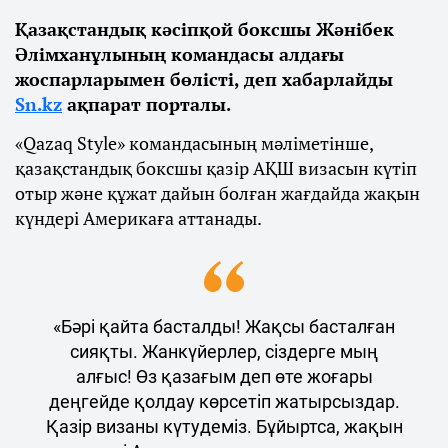
Қазақстандық кәсіпқой боксшы Жәнібек
Әлімханұлының командасы алдағы
жоспарларымен бөлісті, деп хабарлайды
Sn.kz
ақпарат порталы.
«Qazaq Style» командасының мәліметінше,
қазақстандық боксшы қазір АҚШ визасын күтіп
отыр және құжат дайын болған жағдайда жақын
күндері Америкаға аттанады.
«Бәрі қайта басталды! Жақсы басталған
сияқты. Жанкүйерлер, сіздерге мың
алғыс! Өз қазағым деп өте жоғары
деңгейде қолдау көрсетіп жатырсыздар.
Қазір визаны күтудеміз. Бұйыртса, жақын