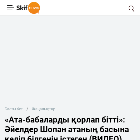
Басты бет
Жаңалықтар
«Ата-бабаларды қорлап бітті»:
Әйелдер Шопан атаның басына
келіп білгенін істеген (ВИДЕО)