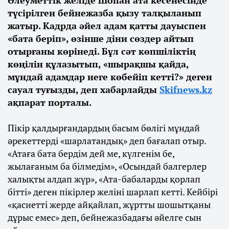
түсірілген бейнежазба қызу талқыланып
жатыр. Кадрда әйел адам қатты дауыспен
«бата беріп», өзінше діни сөздер айтып
отырғаны көрінеді. Бұл сәт көпшіліктің
көңілін құлазытып, «шырақшы қайда,
мұндай адамдар неге көбейіп кетті?» деген
сауал туғызды, деп хабарлайды
Skifnews.kz
ақпарат порталы.
Пікір қалдырғандардың басым бөлігі мұндай
әрекеттерді «шарлатандық» деп бағалап отыр.
«Атаға бата бердім дей ме, күлгенім бе,
жылағаным ба білмедім», «Осындай балгерлер
халықты алдап жүр», «Ата-бабаларды қорлап
бітті» деген пікірлер желіні шарлап кетті. Кейбірі
«қасиетті жерде айқайлап, жұртты шошытқаны
дұрыс емес» деп, бейнежазбадағы әйелге сын