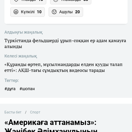
Күлкілі
10
Ашулы
20
Алдыңғы жаңалық
Түркістанда фельдшерді ұрып-соққан ер адам қамауға
алынды
Келесі жаңалық
«Құранды өртеп, мұсылмандарды елден қууды талап
етті»: АҚШ-тағы сұмдықтың видеосы тарады
Тегтер:
#дұға
#шопан
Басты бет
Спорт
«Америкаға аттанамыз»:
Жәнібек Әлімханұлының