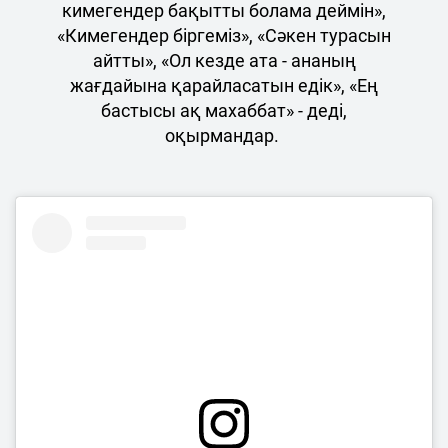
кимегендер бақытты болама деймін»,
«Кимегендер біргеміз», «Сәкен турасын
айтты», «Ол кезде ата - ананың
жағдайына қарайласатын едік», «Ең
бастысы ақ махаббат» - деді,
оқырмандар.