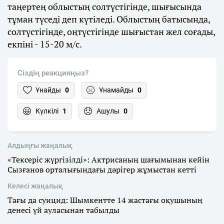
таңертең облыстың солтүстігінде, шығысында
тұман түседі деп күтіледі. Облыстың батысында,
солтүстігінде, оңтүстігінде шығыстан жел соғады,
екпіні - 15-20 м/с.
Сіздің реакцияңыз?
Ұнайды
0
Ұнамайды
0
Күлкілі
1
Ашулы
0
Алдыңғы жаңалық
«Тексеріс жүргізілді»: Актрисаның шағымынан кейін
Сызғанов орталығындағы дәрігер жұмыстан кетті
Келесі жаңалық
Тағы да суицид: Шымкентте 14 жастағы оқушының
денесі үй ауласынан табылды