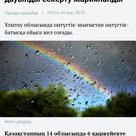
Лунара Арынбек
2025 ж. 06 қыр., 08:30
Ұлытау облысында оңтүстік-шығыстан оңтүстік-
батысқа ойыса жел соғады.
Фото: pixabay
Қазақстанның 14 облысында 6 қыркүйекте