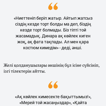
«Ниеттеніп беріп жатыр. Айтып жатсыз
сіздің кезде торт болды ма деп, біздің
кезде торт болмады. Біз тіпті той
жасамадық. Динара ақ көйлек киген
жоқ, ақ фата тақпады. Ал мен қара
костюм кимедім» - деді, әнші.
Желі қолданушылары әншінің бұл ісіне сүйсініп,
ізгі тілектерін айтты.
«Ақ көйлек кимесекте бақыттымыз!»,
«Мерей той жасаңыздар», «Қайта