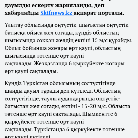
дауылды ескерту жарияланды, деп
хабарлайды
Skifnews.kz
ақпарат порталы.
Ұлытау облысында оңтүстік-шығыстан оңтүстік-
батысқа ойыса жел соғады, күндіз облыстың
шығысында соққан желдің екпіні 15 м/с құрайды.
Облыс бойынша жоғары өрт қаупі, облыстың
шығысында төтенше өрт қаупі
сақталады. Жезқазғанда 6 қыркүйекте жоғары
өрт қаупі сақталады.
Күндіз Түркістан облысының солтүстігінде
шаңды дауыл тұрады деп күтіледі. Облыстың
солтүстігінде, таулы аудандарында оңтүстік-
батыстан жел соғады, екпіні - 15-20 м/с. Облыста
төтенше өрт қаупі сақталады. Шымкентте 6
қыркүйекте төтенше өрт қаупі
сақталады. Түркістанда 6 қыркүйекте төтенше
өрт қаупі күтіледі.