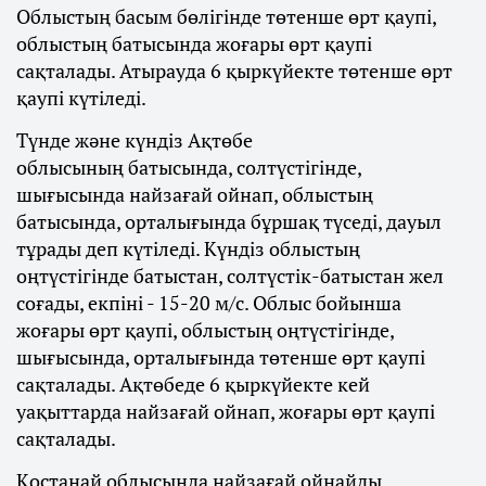
Облыстың басым бөлігінде төтенше өрт қаупі,
облыстың батысында жоғары өрт қаупі
сақталады. Атырауда 6 қыркүйекте төтенше өрт
қаупі күтіледі.
Түнде және күндіз Ақтөбе
облысының батысында, солтүстігінде,
шығысында найзағай ойнап, облыстың
батысында, орталығында бұршақ түседі, дауыл
тұрады деп күтіледі. Күндіз облыстың
оңтүстігінде батыстан, солтүстік-батыстан жел
соғады, екпіні - 15-20 м/с. Облыс бойынша
жоғары өрт қаупі, облыстың оңтүстігінде,
шығысында, орталығында төтенше өрт қаупі
сақталады. Ақтөбеде 6 қыркүйекте кей
уақыттарда найзағай ойнап, жоғары өрт қаупі
сақталады.
Қостанай облысында найзағай ойнайды,