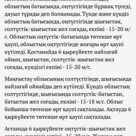
облыстың батысында, оңтүстігінде бұршақ түседі,
дауыл тұрады деп болжанады. Түнде және күндіз
облыстың батысында, оңтүстігінде шығыстан,
солтүстік-шығыстан жел соғады, екпіні - 15-20 м/
с. Облыстың оңтүстік-батысында төтенше өрт
қаупі, облыстың оңтүстігінде жоғары өрт қаупі
күтіледі. Қостанайда 6 қыркүйекте найзағай
ойнап, шығыстан, солтүстік-шығыстан жел
соғады, күндізгі екпіні - 15-20 м/с.
Маңғыстау облысының солтүстігінде, шығысында
найзағай ойнайды деп күтіледі. Күндіз облыстың
солтүстігінде, шығысында солтүстік-батыстан,
батыстан жел соғады, екпіні - 15-18 м/с. Облыс
бойынша төтенше өрт қаупі сақталады. Ақтауда 6
қыркүйекте төтенше өрт қаупі сақталады.
Астанада 6 қыркүйекте оңтүстік-шығыстан жел