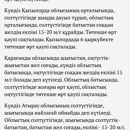
Күндіз Қызылорда облысының орталығында,
солтүстігінде шаңды дауыл тұрып, облыстың
орталығында, солтүстігінде батыстан соққан
желдің екпіні 15-20 м/с құрайды. Төтенше өрт
қаупі сақталады. Қызылордада 6 қыркүйекте
төтенше өрт қаупі сақталады.
Қарағанды облысында шығыстан, оңтүстік-
шығыстан жел соғады, күндіз облыстың
батысында, оңтүстігінде соққан желдің екпіні 15
м/с болады деп күтіледі. Облыстың батысында,
солтүстігінде жоғары өрт қаупі, облыстың
оңтүстігінде төтенше өрт қаупі сақталады.
Күндіз Атырау облысының солтүстігінде,
шығысында найзағай ойнайды деп күтіледі.
Облыстың солтүстігінде, шығысында солтүстік-
батыстан, батыстан жел соғады, екпіні - 15-20 м/с.