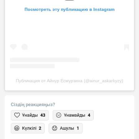
Посмотреть эту публикацию в Instagram
Публикация от Айнур Есмурзина (@ainur_askarkyzy)
Сіздің реакцияңыз?
Ұнайды
43
Ұнамайды
4
Күлкілі
2
Ашулы
1