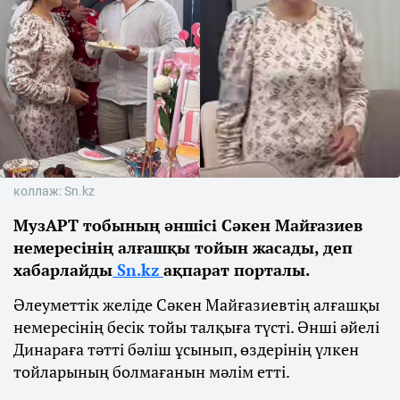
коллаж: Sn.kz
МузАРТ тобының әншісі Сәкен Майғазиев
немересінің алғашқы тойын жасады, деп
хабарлайды
Sn.kz
ақпарат порталы.
Әлеуметтік желіде Сәкен Майғазиевтің алғашқы
немересінің бесік тойы талқыға түсті. Әнші әйелі
Динараға тәтті бәліш ұсынып, өздерінің үлкен
тойларының болмағанын мәлім етті.