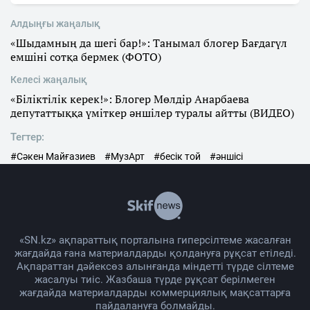
Алдыңғы жаңалық
«Шыдамның да шегі бар!»: Танымал блогер Бағдагүл
емшіні сотқа бермек (ФОТО)
Келесі жаңалық
«Біліктілік керек!»: Блогер Мөлдір Анарбаева
депутаттыққа үміткер әншілер туралы айтты (ВИДЕО)
Тегтер:
#Сәкен Майғазиев
#МузАрт
#бесік той
#әншісі
«SN.kz» ақпараттық порталына гиперсілтеме жасалған
жағдайда ғана материалдарды қолдануға рұқсат етіледі.
Ақпараттан дәйексөз алынғанда міндетті түрде сілтеме
жасалуы тиіс. Жазбаша түрде рұқсат берілмеген
жағдайда материалдарды коммерциялық мақсаттарға
пайдалануға болмайды.