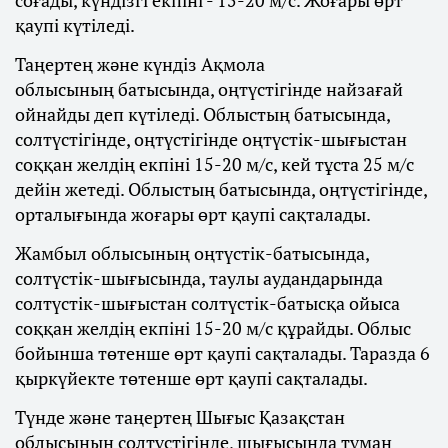
соғады, күндізгі екпіні - 15-20 м/с. Жоғары өрт
қаупі күтіледі.
Таңертең және күндіз Ақмола
облысының батысында, оңтүстігінде найзағай
ойнайды деп күтіледі. Облыстың батысында,
солтүстігінде, оңтүстігінде оңтүстік-шығыстан
соққан желдің екпіні 15-20 м/с, кей тұста 25 м/с
дейін жетеді. Облыстың батысында, оңтүстігінде,
орталығында жоғары өрт қаупі сақталады.
Жамбыл облысының оңтүстік-батысында,
солтүстік-шығысында, таулы аудандарында
солтүстік-шығыстан солтүстік-батысқа ойыса
соққан желдің екпіні 15-20 м/с құрайды. Облыс
бойынша төтенше өрт қаупі сақталады. Таразда 6
қыркүйекте төтенше өрт қаупі сақталады.
Түнде және таңертең Шығыс Қазақстан
облысының солтүстігінде, шығысында тұман