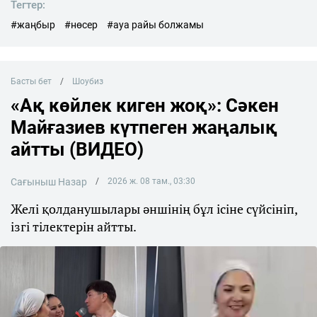
Тегтер:
#жаңбыр
#нөсер
#ауа райы болжамы
Басты бет
Шоубиз
«Ақ көйлек киген жоқ»: Сәкен
Майғазиев күтпеген жаңалық
айтты (ВИДЕО)
Сағыныш Назар
2026 ж. 08 там., 03:30
Желі қолданушылары әншінің бұл ісіне сүйсініп,
ізгі тілектерін айтты.