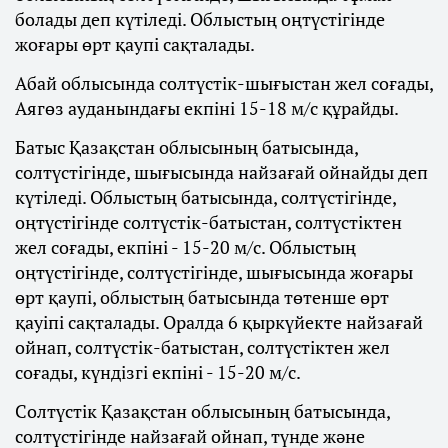
болады деп күтіледі. Облыстың оңтүстігінде
жоғары өрт қаупі сақталады.
Абай облысында солтүстік-шығыстан жел соғады,
Аягөз ауданындағы екпіні 15-18 м/с құрайды.
Батыс Қазақстан облысының батысында,
солтүстігінде, шығысында найзағай ойнайды деп
күтіледі. Облыстың батысында, солтүстігінде,
оңтүстігінде солтүстік-батыстан, солтүстіктен
жел соғады, екпіні - 15-20 м/с. Облыстың
оңтүстігінде, солтүстігінде, шығысында жоғары
өрт қаупі, облыстың батысында төтенше өрт
қауіпі сақталады. Оралда 6 қыркүйекте найзағай
ойнап, солтүстік-батыстан, солтүстіктен жел
соғады, күндізгі екпіні - 15-20 м/с.
Солтүстік Қазақстан облысының батысында,
солтүстігінде найзағай ойнап, түнде және