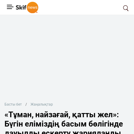
Басты бет
Жаңалықтар
«Тұман, найзағай, қатты жел»:
Бүгін еліміздің басым бөлігінде
дауылды ескерту жарияланды