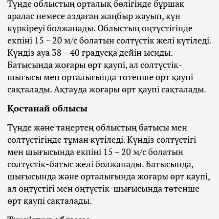
Түнде облыстың орталық бөлігінде бұршақ
аралас немесе аздаған жаңбыр жауып, күн
күркіреуі болжанады. Облыстың оңтүстігінде
екпіні 15 – 20 м/с болатын солтүстік желі күтіледі.
Күндіз ауа 38 – 40 градусқа дейін ысиды.
Батысында жоғары өрт қаупі, ал солтүстік-
шығысы мен орталығында төтенше өрт қаупі
сақталады. Ақтауда жоғары өрт қаупі сақталады.
Қостанай облысы
Түнде және таңертең облыстың батысы мен
солтүстігінде тұман күтіледі. Күндіз солтүстігі
мен шығысында екпіні 15 – 20 м/с болатын
солтүстік-батыс желі болжанады. Батысында,
шығысында және орталығында жоғары өрт қаупі,
ал оңтүстігі мен оңтүстік-шығысында төтенше
өрт қаупі сақталады.