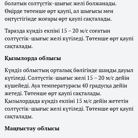
болатын солтүстік-шығыс желі болжанады.
Өңірде төтенше өрт қаупі, ал шығысы мен
оңтүстігінде жоғары өрт қаупі сақталады.
Таразда күндіз екпіні 15 – 20 м/с соғатын
солтүстік-шығыс желі күтіледі. Төтенше өрт қаупі
сақталады.
Қызылорда облысы
Күндіз облыстың орталық бөлігінде шаңды дауыл
күтіледі. Солтүстік-шығыс желі 15 – 20 м/с дейін
күшейеді. Ауа температурасы 40 градусқа дейін
жетеді. Төтенше өрт қаупі сақталады.
Қызылордада күндіз екпіні 15 м/с дейін жететін
солтүстік-шығыс желі күтіледі. Төтенше өрт қаупі
сақталады.
Маңғыстау облысы