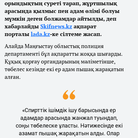
орындықтың суреті тарап, жұртшылық
арасында қылмыс пен адам өлімі болуы
мүмкін деген болжамдар айтылды, деп
хабарлайды
Skifnews.kz
ақпарат
порталы
lada.kz
-ке сілтеме жасап.
Алайда Маңғыстау облыстық полиция
департаменті бұл ақпаратты жоққа шығарды.
Құқық қорғау органдарының мәліметінше,
төбелес кезінде екі ер адам пышақ жарақатын
алған.
«Спирттік ішімдік ішу барысында ер
адамдар арасында жанжал туындап,
соңы төбелеске ұласты. Нәтижесінде екі
азамат пышақ жарақатын алды. Олар