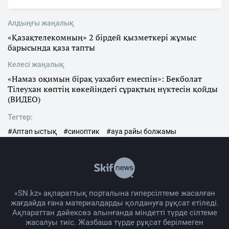
Алдыңғы жаңалық
«Қазақтелекомның» 2 бірдей қызметкері жұмыс
барысында қаза тапты
Келесі жаңалық
«Намаз оқимын бірақ уахабит емеспін»: Бекболат
Тілеухан көптің көкейіндегі сұрақтың нүктесін қойды
(ВИДЕО)
Тегтер:
#Аптап ыстық
#синоптик
#ауа райы болжамы
«SN.kz» ақпараттық порталына гиперсілтеме жасалған
жағдайда ғана материалдарды қолдануға рұқсат етіледі.
Ақпараттан дәйексөз алынғанда міндетті түрде сілтеме
жасалуы тиіс. Жазбаша түрде рұқсат берілмеген