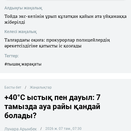
Алдыңғы жаңалық
Тойда экс-келінін ұрып құлатқан қайын ата үйқамаққа
жіберілді
Келесі жаңалық
Талғардағы оқиға: прокурорлар полицейлердің
әрекетсіздігіне қатысты іс қозғады
Тегтер:
#пышақ жарақаты
Басты бет
Жаңалықтар
+40°C ыстық пен дауыл: 7
тамызда ауа райы қандай
болады?
Лунара Арынбек
2026 ж. 07 там., 07:30