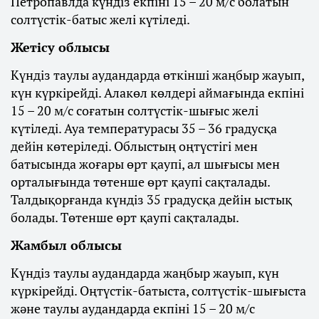
Петропавлда күндіз екпіні 15 – 20 м/с болатын
солтүстік-батыс желі күтіледі.
Жетісу облысы
Күндіз таулы аудандарда өткінші жаңбыр жауып,
күн күркірейді. Алакөл көлдері аймағында екпіні
15 – 20 м/с соғатын солтүстік-шығыс желі
күтіледі. Ауа температурасы 35 – 36 градусқа
дейін көтеріледі. Облыстың оңтүстігі мен
батысында жоғары өрт қаупі, ал шығысы мен
орталығында төтенше өрт қаупі сақталады.
Талдықорғанда күндіз 35 градусқа дейін ыстық
болады. Төтенше өрт қаупі сақталады.
Жамбыл облысы
Күндіз таулы аудандарда жаңбыр жауып, күн
күркірейді. Оңтүстік-батыста, солтүстік-шығыста
және таулы аудандарда екпіні 15 – 20 м/с