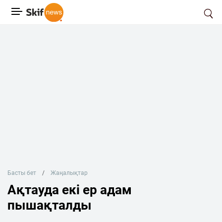
Басты бет
Жаңалықтар
Ақтауда екі ер адам
пышақталды