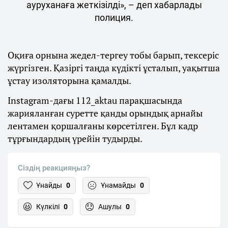
ауруханаға жеткізілді», – деп хабарлады
полиция.
Оқиға орнына жедел-тергеу тобы барып, тексеріс
жүргізген. Қазіргі таңда күдікті ұсталып, уақытша
ұстау изоляторына қамалды.
Instagram-дағы 112_aktau парақшасында
жарияланған суретте қанды орындық арнайы
лентамен қоршалғаны көрсетілген. Бұл кадр
тұрғындардың үрейін тудырды.
Сіздің реакцияңыз?
Ұнайды
0
Ұнамайды
0
Күлкілі
0
Ашулы
0