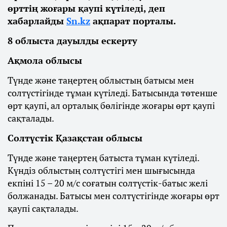
өрттің жоғары қаупі күтіледі, деп
хабарлайды
Sn.kz
ақпарат порталы.
8 облыста дауылды ескерту
Ақмола облысы
Түнде және таңертең облыстың батысы мен
солтүстігінде тұман күтіледі. Батысында төтенше
өрт қаупі, ал орталық бөлігінде жоғары өрт қаупі
сақталады.
Солтүстік Қазақстан облысы
Түнде және таңертең батыста тұман күтіледі.
Күндіз облыстың солтүстігі мен шығысында
екпіні 15 – 20 м/с соғатын солтүстік-батыс желі
болжанады. Батысы мен солтүстігінде жоғары өрт
қаупі сақталады.