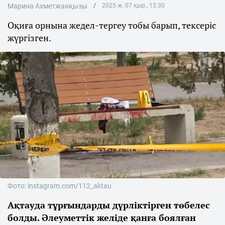
Марина Ахметжанқызы
2025 ж. 07 қыр., 15:30
Оқиға орнына жедел-тергеу тобы барып, тексеріс
жүргізген.
Фото: instagram.com/112_aktau
Ақтауда тұрғындарды дүрліктірген төбелес
болды. Әлеуметтік желіде қанға боялған