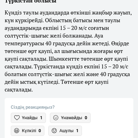
Түркістан облысы
Күндіз таулы аудандарда өткінші жаңбыр жауып,
күн күркірейді. Облыстың батысы мен таулы
аудандарында екпіні 15 – 20 м/с соғатын
солтүстік-шығыс желі болжанады. Ауа
температурасы 40 градусқа дейін жетеді. Өңірде
төтенше өрт қаупі, ал шығысында жоғары өрт
қаупі сақталады. Шымкентте төтенше өрт қаупі
сақталады. Түркістанда күндіз екпіні 15 – 20 м/с
болатын солтүстік-шығыс желі және 40 градусқа
дейін ыстық күтіледі. Төтенше өрт қаупі
сақталады.
Сіздің реакцияңыз?
Ұнайды
1
Ұнамайды
0
Күлкілі
0
Ашулы
1