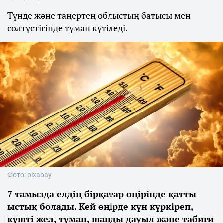
Түнде және таңертең облыстың батысы мен
солтүстігінде тұман күтіледі.
Фото: pixabay
7 тамызда елдің бірқатар өңірінде қатты
ыстық болады. Кей өңірде күн күркіреп,
күшті жел, тұман, шаңды дауыл және табиғи