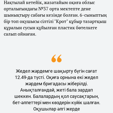
Нақтылай кетейік, жазатайым оқиға облыс
орталығындағы №37 орта мектепте дене
шынықтыру сабағы кезінде болған. 6-сыныптың
бір топ оқушысы сілтілі "Крот" құбыр тазартқыш
құралын сусын құйылған пластик бөтелкеге
салып ойнаған.
Жедел жәрдемге шақырту бүгін сағат
12.49-да түсті. Оқиға орнына екі жедел
жәрдем бригадасы жіберілді.
Анықталғандай, жеті бала зардап
шеккен. Балалардың қол саусақтарын,
бет-әлпеттері мен көздерін күйік шалған.
Оқушылар әлгі жерде