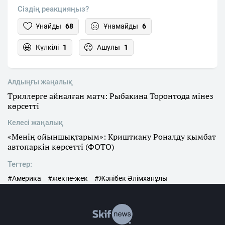
Сіздің реакцияңыз?
Ұнайды
68
Ұнамайды
6
Күлкілі
1
Ашулы
1
Алдыңғы жаңалық
Триллерге айналған матч: Рыбакина Торонтода мінез
көрсетті
Келесі жаңалық
«Менің ойыншықтарым»: Криштиану Роналду қымбат
автопаркін көрсетті (ФОТО)
Тегтер:
#Америка
#жекпе-жек
#Жәнібек Әлімханұлы