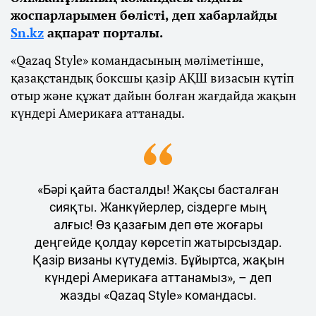
жоспарларымен бөлісті, деп хабарлайды
Sn.kz
ақпарат порталы.
«Qazaq Style» командасының мәліметінше,
қазақстандық боксшы қазір АҚШ визасын күтіп
отыр және құжат дайын болған жағдайда жақын
күндері Америкаға аттанады.
«Бәрі қайта басталды! Жақсы басталған
сияқты. Жанкүйерлер, сіздерге мың
алғыс! Өз қазағым деп өте жоғары
деңгейде қолдау көрсетіп жатырсыздар.
Қазір визаны күтудеміз. Бұйыртса, жақын
күндері Америкаға аттанамыз», – деп
жазды «Qazaq Style» командасы.