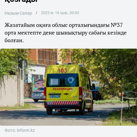
Назым Сапар
2025 ж. 16 қыр., 00:00
Жазатайым оқиға облыс орталығындағы №37
орта мектепте дене шынықтыру сабағы кезінде
болған.
Фото: inform.kz