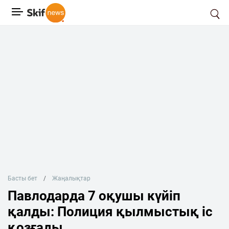
Басты бет
Жаңалықтар
Павлодарда 7 оқушы күйіп
қалды: Полиция қылмыстық іс
қозғады