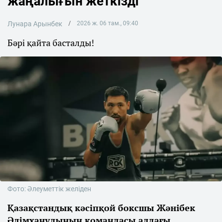
жаңалығын жеткізді
Лунара Арынбек
2026 ж. 06 там., 09:40
Бәрі қайта басталды!
Фото: Әлеуметтік желіден
Қазақстандық кәсіпқой боксшы Жәнібек
Әлімханұлының командасы алдағы