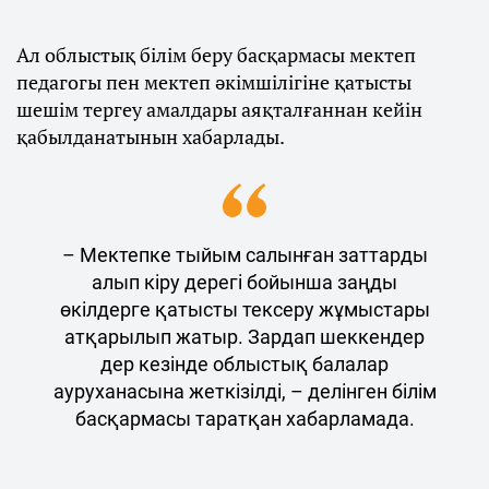
Ал облыстық білім беру басқармасы мектеп
педагогы пен мектеп әкімшілігіне қатысты
шешім тергеу амалдары аяқталғаннан кейін
қабылданатынын хабарлады.
– Мектепке тыйым салынған заттарды
алып кіру дерегі бойынша заңды
өкілдерге қатысты тексеру жұмыстары
атқарылып жатыр. Зардап шеккендер
дер кезінде облыстық балалар
ауруханасына жеткізілді, – делінген білім
басқармасы таратқан хабарламада.