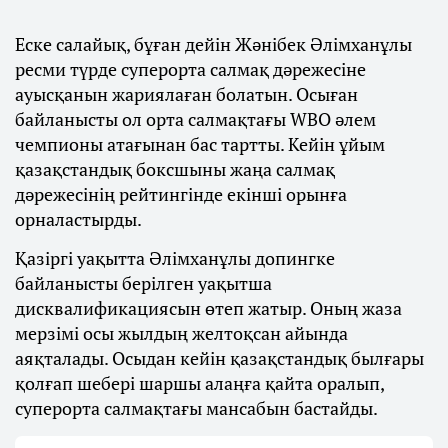
Еске салайық, бұған дейін Жәнібек Әлімханұлы
ресми түрде суперорта салмақ дәрежесіне
ауысқанын жариялаған болатын. Осыған
байланысты ол орта салмақтағы WBO әлем
чемпионы атағынан бас тартты. Кейін ұйым
қазақстандық боксшыны жаңа салмақ
дәрежесінің рейтингінде екінші орынға
орналастырды.
Қазіргі уақытта Әлімханұлы допингке
байланысты берілген уақытша
дисквалификациясын өтеп жатыр. Оның жаза
мерзімі осы жылдың желтоқсан айында
аяқталады. Осыдан кейін қазақстандық былғары
қолғап шебері шаршы алаңға қайта оралып,
суперорта салмақтағы мансабын бастайды.