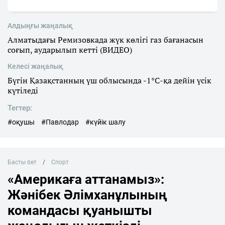
Алдыңғы жаңалық
Алматыдағы Ремизовкада жүк көлігі газ бағанасын
соғып, аударылып кетті (ВИДЕО)
Келесі жаңалық
Бүгін Қазақстанның үш облысында -1°С-қа дейін үсік
күтіледі
Тегтер:
#оқушы
#Павлодар
#күйік шалу
Басты бет
Спорт
«Америкаға аттанамыз»:
Жәнібек Әлімханұлының
командасы қуанышты