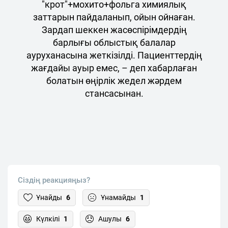
"крот"+мохито+фольга химиялық
заттарын пайдаланып, ойын ойнаған.
Зардап шеккен жасөспірімдердің
барлығы облыстық балалар
ауруханасына жеткізілді. Пациенттердің
жағдайы ауыр емес, – деп хабарлаған
болатын өңірлік жедел жәрдем
стансасынан.
Сіздің реакцияңыз?
Ұнайды
6
Ұнамайды
1
Күлкілі
1
Ашулы
6