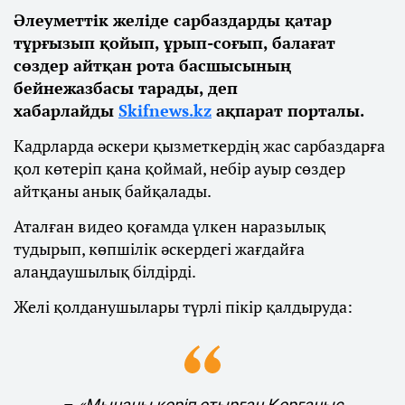
Әлеуметтік желіде сарбаздарды қатар
тұрғызып қойып, ұрып-соғып, балағат
сөздер айтқан рота басшысының
бейнежазбасы тарады, деп
хабарлайды
Skifnews.kz
ақпарат порталы.
Кадрларда әскери қызметкердің жас сарбаздарға
қол көтеріп қана қоймай, небір ауыр сөздер
айтқаны анық байқалады.
Аталған видео қоғамда үлкен наразылық
тудырып, көпшілік әскердегі жағдайға
алаңдаушылық білдірді.
Желі қолданушылары түрлі пікір қалдыруда:
–
«Мынаны көріп отырған Қорғаныс