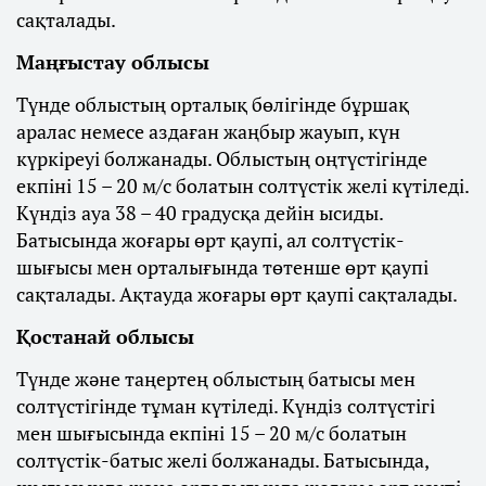
сақталады.
Маңғыстау облысы
Түнде облыстың орталық бөлігінде бұршақ
аралас немесе аздаған жаңбыр жауып, күн
күркіреуі болжанады. Облыстың оңтүстігінде
екпіні 15 – 20 м/с болатын солтүстік желі күтіледі.
Күндіз ауа 38 – 40 градусқа дейін ысиды.
Батысында жоғары өрт қаупі, ал солтүстік-
шығысы мен орталығында төтенше өрт қаупі
сақталады. Ақтауда жоғары өрт қаупі сақталады.
Қостанай облысы
Түнде және таңертең облыстың батысы мен
солтүстігінде тұман күтіледі. Күндіз солтүстігі
мен шығысында екпіні 15 – 20 м/с болатын
солтүстік-батыс желі болжанады. Батысында,