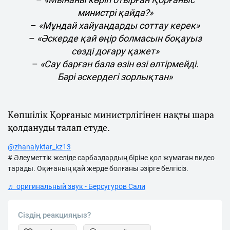
министрі қайда?»
–
«Мұндай хайуандарды соттау керек»
–
«Әскерде қай өңір болмасын боқауыз
сөзді доғару қажет»
–
«Сау барған бала өзін өзі өлтірмейді.
Бәрі әскердегі зорлықтан»
Көпшілік Қорғаныс министрлігінен нақты шара
қолдануды талап етуде.
@zhanalyktar_kz13
# Әлеуметтік желіде сарбаздардың біріне қол жұмаған видео
тарады. Оқиғаның қай жерде болғаны әзірге белгісіз.
♬ оригинальный звук - Берсугуров Сали
Сіздің реакцияңыз?