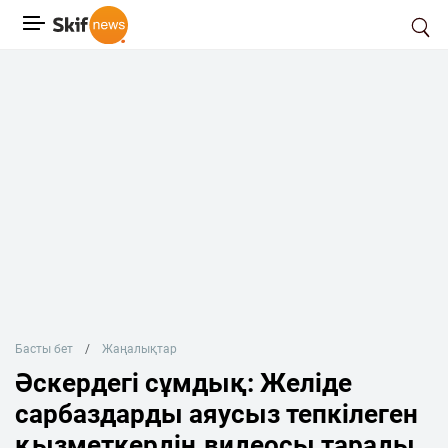
Басты бет
Жаңалықтар
Әскердегі сұмдық: Желіде
сарбаздарды аяусыз тепкілеген
қызметкердің видеосы тарады