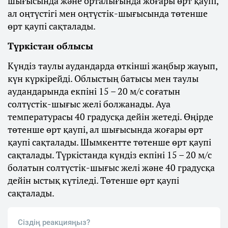
шығысында және орталығында жоғары өрт қаупі,
ал оңтүстігі мен оңтүстік-шығысында төтенше
өрт қаупі сақталады.
Түркістан облысы
Күндіз таулы аудандарда өткінші жаңбыр жауып,
күн күркірейді. Облыстың батысы мен таулы
аудандарында екпіні 15 – 20 м/с соғатын
солтүстік-шығыс желі болжанады. Ауа
температурасы 40 градусқа дейін жетеді. Өңірде
төтенше өрт қаупі, ал шығысында жоғары өрт
қаупі сақталады. Шымкентте төтенше өрт қаупі
сақталады. Түркістанда күндіз екпіні 15 – 20 м/с
болатын солтүстік-шығыс желі және 40 градусқа
дейін ыстық күтіледі. Төтенше өрт қаупі
сақталады.
Сіздің реакцияңыз?