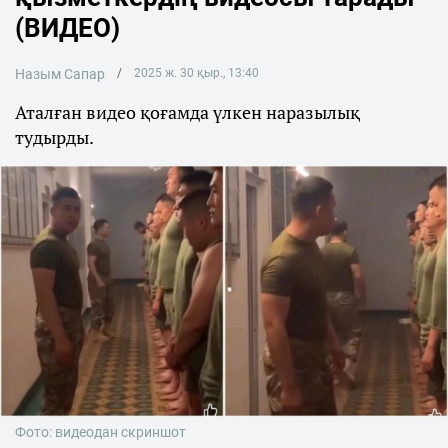
(ВИДЕО)
Назым Сапар
2025 ж. 30 қыр., 13:40
Аталған видео қоғамда үлкен наразылық
тудырды.
Фото: видеодан скриншот