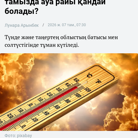
тамызда ауа райы қандай
болады?
Лунара Арынбек
2026 ж. 07 там., 07:30
Түнде және таңертең облыстың батысы мен
солтүстігінде тұман күтіледі.
Фото: pixabay