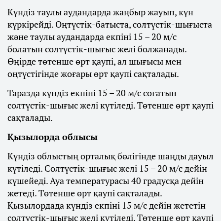
Күндіз таулы аудандарда жаңбыр жауып, күн
күркірейді. Оңтүстік-батыста, солтүстік-шығыста
және таулы аудандарда екпіні 15 – 20 м/с
болатын солтүстік-шығыс желі болжанады.
Өңірде төтенше өрт қаупі, ал шығысы мен
оңтүстігінде жоғары өрт қаупі сақталады.
Таразда күндіз екпіні 15 – 20 м/с соғатын
солтүстік-шығыс желі күтіледі. Төтенше өрт қаупі
сақталады.
Қызылорда облысы
Күндіз облыстың орталық бөлігінде шаңды дауыл
күтіледі. Солтүстік-шығыс желі 15 – 20 м/с дейін
күшейеді. Ауа температурасы 40 градусқа дейін
жетеді. Төтенше өрт қаупі сақталады.
Қызылордада күндіз екпіні 15 м/с дейін жететін
солтүстік-шығыс желі күтіледі. Төтенше өрт қаупі