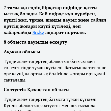
7 тамызда елдің бірқатар өңірінде қатты
ыстық болады. Кей өңірде күн күркіреп,
күшті жел, тұман, шаңды дауыл және табиғи
өрттің жоғары қаупі күтіледі, деп
хабарлайды
Sn.kz
ақпарат порталы.
8 облыста дауылды ескерту
Ақмола облысы
Түнде және таңертең облыстың батысы мен
солтүстігінде тұман күтіледі. Батысында төтенше
өрт қаупі, ал орталық бөлігінде жоғары өрт қаупі
сақталады.
Солтүстік Қазақстан облысы
Түнде және таңертең батыста тұман күтіледі.
Күндіз облыстың солтүстігі мен шығысында