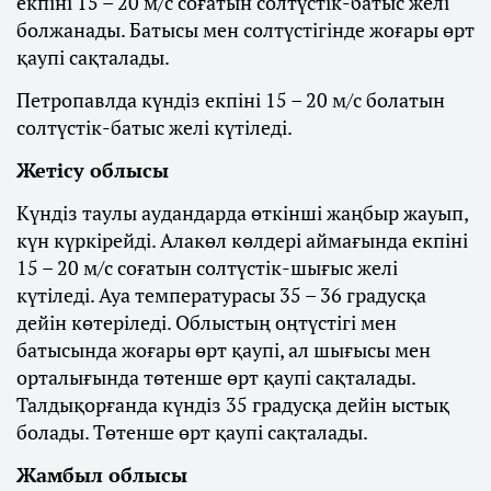
екпіні 15 – 20 м/с соғатын солтүстік-батыс желі
болжанады. Батысы мен солтүстігінде жоғары өрт
қаупі сақталады.
Петропавлда күндіз екпіні 15 – 20 м/с болатын
солтүстік-батыс желі күтіледі.
Жетісу облысы
Күндіз таулы аудандарда өткінші жаңбыр жауып,
күн күркірейді. Алакөл көлдері аймағында екпіні
15 – 20 м/с соғатын солтүстік-шығыс желі
күтіледі. Ауа температурасы 35 – 36 градусқа
дейін көтеріледі. Облыстың оңтүстігі мен
батысында жоғары өрт қаупі, ал шығысы мен
орталығында төтенше өрт қаупі сақталады.
Талдықорғанда күндіз 35 градусқа дейін ыстық
болады. Төтенше өрт қаупі сақталады.
Жамбыл облысы