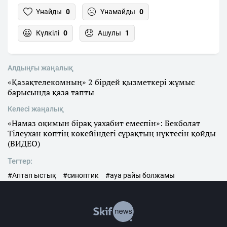
Ұнайды
0
Ұнамайды
0
Күлкілі
0
Ашулы
1
Алдыңғы жаңалық
«Қазақтелекомның» 2 бірдей қызметкері жұмыс
барысында қаза тапты
Келесі жаңалық
«Намаз оқимын бірақ уахабит емеспін»: Бекболат
Тілеухан көптің көкейіндегі сұрақтың нүктесін қойды
(ВИДЕО)
Тегтер:
#Аптап ыстық
#синоптик
#ауа райы болжамы