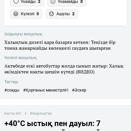
Ұнайды
2
Ұнамайды
0
Күлкілі
0
Ашулы
2
Алдыңғы жаңалық
Халықтың дизелі қара базарға кеткен: Теңізде бір
тонна жанармайды көлеңкелі саудаға шығарған
Келесі жаңалық
Ақтөбеде ескі автобустар жолда сынып жатыр: Халық
әкімдіктен нақты шешім күтеді (ВИДЕО)
Тегтер:
#соққы
#Қорғаныс министрлігі
#Әскер
Басты бет
Жаңалықтар
+40°C ыстық пен дауыл: 7