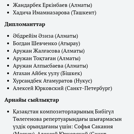
Жандарбек Еркінбаев (Алматы)
Хадича Имамназарова (Ташкент)
Дипломанттар
Әбдрейім Әзиза (Алматы)
Богдан Шевченко (Атырау)
Аружан Жалғасова (Алматы)
Аружан Тоқтаған (Алматы)
Аружан Алпысбаева (Алматы)
Атахан Айбек уулу (Бішкек)
Хурсандбек Атамуратов (Нукус)
Алексей Юрковский (Санкт-Петербург)
Арнайы сыйлықтар
Қазақстан композиторларының Бибігүл
Төлегенова репертуарындағы шығармасын
үздік орындағаны үшін: Софья Сакания
(Мәскеу), Алексей Юрковский (Санкт-