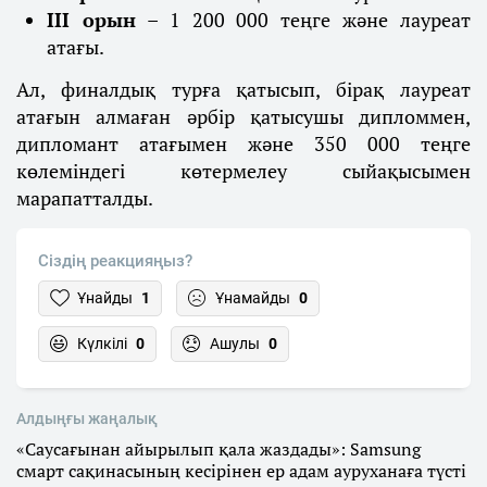
ІІІ орын
– 1 200 000 теңге және лауреат
атағы.
Ал, финалдық турға қатысып, бірақ лауреат
атағын алмаған әрбір қатысушы дипломмен,
дипломант атағымен және 350 000 теңге
көлеміндегі көтермелеу сыйақысымен
марапатталды.
Сіздің реакцияңыз?
Ұнайды
1
Ұнамайды
0
Күлкілі
0
Ашулы
0
Алдыңғы жаңалық
«Саусағынан айырылып қала жаздады»: Samsung
смарт сақинасының кесірінен ер адам ауруханаға түсті