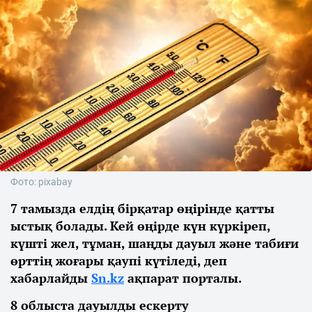
Фото: pixabay
7 тамызда елдің бірқатар өңірінде қатты
ыстық болады. Кей өңірде күн күркіреп,
күшті жел, тұман, шаңды дауыл және табиғи
өрттің жоғары қаупі күтіледі, деп
хабарлайды
Sn.kz
ақпарат порталы.
8 облыста дауылды ескерту