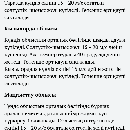
Таразда күндіз екпіні 15 – 20 м/с соғатын
солтүстік-шығыс желі күтіледі. Төтенше өрт қаупі
сақталады.
Қызылорда облысы
Күндіз облыстың орталық бөлігінде шаңды дауыл
күтіледі. Солтүстік-шығыс желі 15 – 20 м/с дейін
күшейеді. Ауа температурасы 40 градусқа дейін
жетеді. Төтенше өрт қаупі сақталады.
Қызылордада күндіз екпіні 15 м/с дейін жететін
солтүстік-шығыс желі күтіледі. Төтенше өрт қаупі
сақталады.
Маңғыстау облысы
Түнде облыстың орталық бөлігінде бұршақ
аралас немесе аздаған жаңбыр жауып, күн
күркіреуі болжанады. Облыстың оңтүстігінде
екпіні 15 – 20 м/с болатын солтүстік желі күтіледі.