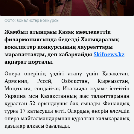
Фото: вокалистер конкурсы
Жамбыл атындағы Қазақ мемлекеттік
филармониясында беделді Халықаралық
вокалистер конкурсының лауреаттары
марапатталды, деп хабарлайды
Skifnews.kz
ақпарат порталы.
Опера өнерінің үздігі атану үшін Қазақстан,
Армения, Ресей, Өзбекстан, Қырғызстан,
Моңғолия, сондай-ақ Италияда жұмыс істейтін
Украина мен Қазақстанның жас таланттарынан
құралған 52 орындаушы бақ сынады. Финалдық
турға 17 қатысушы өтті. Олардың өнерін әлемдік
опера майталмандарынан құралған халықаралық
қазылар алқасы бағалады.