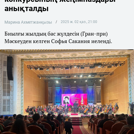
анықталды
Марина Ахметжанқызы
2025 ж. 02 қаз., 21:00
Биылғы жылдың бас жүлдесін (Гран-при)
Мәскеуден келген Софья Сакания иеленді.