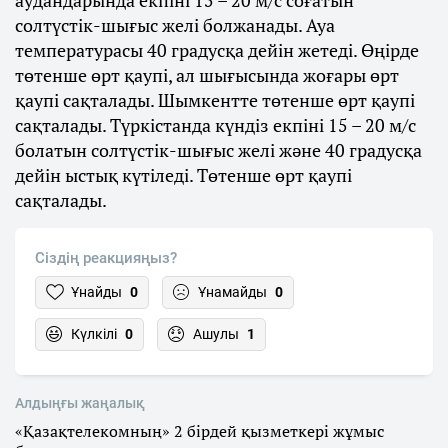
аудандарында екпіні 15 – 20 м/с соғатын
солтүстік-шығыс желі болжанады. Ауа
температурасы 40 градусқа дейін жетеді. Өңірде
төтенше өрт қаупі, ал шығысында жоғары өрт
қаупі сақталады. Шымкентте төтенше өрт қаупі
сақталады. Түркістанда күндіз екпіні 15 – 20 м/с
болатын солтүстік-шығыс желі және 40 градусқа
дейін ыстық күтіледі. Төтенше өрт қаупі
сақталады.
Сіздің реакцияңыз?
Ұнайды
0
Ұнамайды
0
Күлкілі
0
Ашулы
1
Алдыңғы жаңалық
«Қазақтелекомның» 2 бірдей қызметкері жұмыс