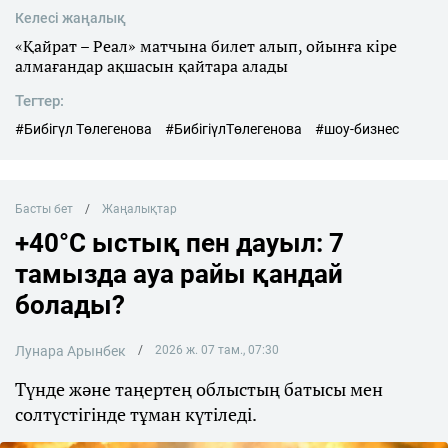
Келесі жаңалық
«Қайрат – Реал» матчына билет алып, ойынға кіре
алмағандар ақшасын қайтара алады
Тегтер:
#Бибігүл Төлегенова
#БибігіүлТөлегенова
#шоу-бизнес
Басты бет
Жаңалықтар
+40°C ыстық пен дауыл: 7
тамызда ауа райы қандай
болады?
Лунара Арынбек
2026 ж. 07 там., 07:30
Түнде және таңертең облыстың батысы мен
солтүстігінде тұман күтіледі.