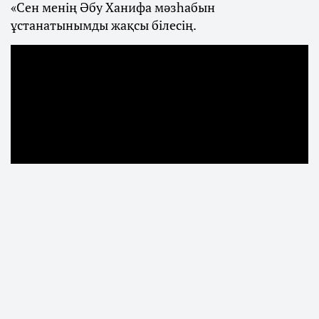
«Сен менің Әбу Ханифа мәзһабын
ұстанатынымды жақсы білесің.
Қаңтар оқиғасынан кейін көпшілік
назарынан тыс қалған Мәжілістің бұрынғы
депутаты Бекболат Тілеухан журналист
Аман Тасығанға берген сұхбатында қоғамда
жиі талқыланатын діни көзқарасына