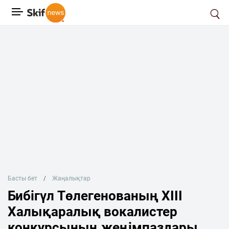
Басты бет
Жаңалықтар
Бибігүл Төлегенованың XIII
Халықаралық вокалистер
конкурсының жеңімпаздары