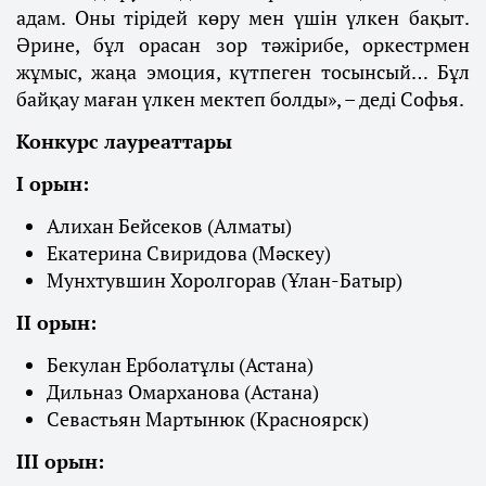
адам. Оны тірідей көру мен үшін үлкен бақыт.
Әрине, бұл орасан зор тәжірибе, оркестрмен
жұмыс, жаңа эмоция, күтпеген тосынсый… Бұл
байқау маған үлкен мектеп болды», – деді Софья.
Конкурс лауреаттары
І орын:
Алихан Бейсеков (Алматы)
Екатерина Свиридова (Мәскеу)
Мунхтувшин Хоролгорав (Ұлан-Батыр)
ІІ орын:
Бекулан Ерболатұлы (Астана)
Дильназ Омарханова (Астана)
Севастьян Мартынюк (Красноярск)
ІІІ орын: