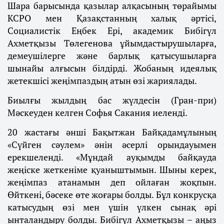
Шара барысында қазылар алқасының төрайымы
КСРО мен Қазақстанның халық әртісі,
Социалистік Еңбек Ері, академик Бибігүл
Ахметқызы Төлегенова ұйымдастырушыларға,
демеушілерге және барлық қатысушыларға
шынайы алғысын білдірді. Жобаның идеялық
жетекшісі жеңімпаздың атын өзі жариялады.
Биылғы жылдың бас жүлдесін (Гран-при)
Мәскеуден келген Софья Сакания иеленді.
20 жастағы әнші Бақытжан Байқадамұлының
«Сүйген сәулем» әнін әсерлі орындауымен
ерекшеленді. «Мұндай ауқымды байқауда
жеңіске жеткеніме қуаныштымын. Шыны керек,
жеңімпаз атанамын деп ойлаған жоқпын.
Өйткені, бәсеке өте жоғары болды. Бұл конкрусқа
катысудың өзі мен үшін үлкен сынақ әрі
ынталандыру болды. Бибігүл Ахметқызы – аңыз