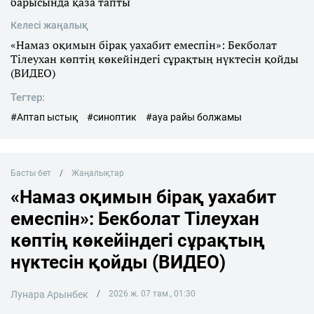
барысында қаза тапты
Келесі жаңалық
«Намаз оқимын бірақ уахабит емеспін»: Бекболат
Тілеухан көптің көкейіндегі сұрақтың нүктесін қойды
(ВИДЕО)
Тегтер:
#Аптап ыстық
#синоптик
#ауа райы болжамы
Басты бет
Жаңалықтар
«Намаз оқимын бірақ уахабит
емеспін»: Бекболат Тілеухан
көптің көкейіндегі сұрақтың
нүктесін қойды (ВИДЕО)
Лунара Арынбек
2026 ж. 07 там., 01:30