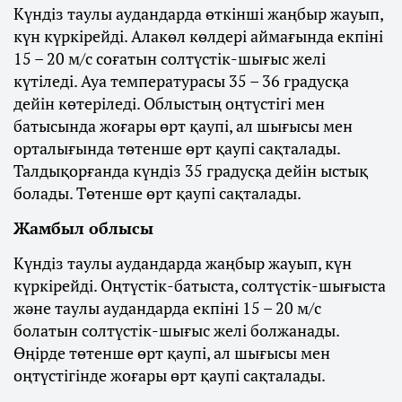
Күндіз таулы аудандарда өткінші жаңбыр жауып,
күн күркірейді. Алакөл көлдері аймағында екпіні
15 – 20 м/с соғатын солтүстік-шығыс желі
күтіледі. Ауа температурасы 35 – 36 градусқа
дейін көтеріледі. Облыстың оңтүстігі мен
батысында жоғары өрт қаупі, ал шығысы мен
орталығында төтенше өрт қаупі сақталады.
Талдықорғанда күндіз 35 градусқа дейін ыстық
болады. Төтенше өрт қаупі сақталады.
Жамбыл облысы
Күндіз таулы аудандарда жаңбыр жауып, күн
күркірейді. Оңтүстік-батыста, солтүстік-шығыста
және таулы аудандарда екпіні 15 – 20 м/с
болатын солтүстік-шығыс желі болжанады.
Өңірде төтенше өрт қаупі, ал шығысы мен
оңтүстігінде жоғары өрт қаупі сақталады.