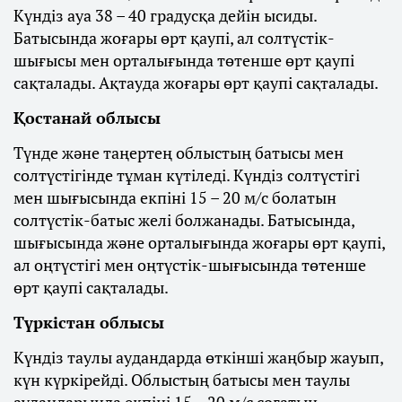
Күндіз ауа 38 – 40 градусқа дейін ысиды.
Батысында жоғары өрт қаупі, ал солтүстік-
шығысы мен орталығында төтенше өрт қаупі
сақталады. Ақтауда жоғары өрт қаупі сақталады.
Қостанай облысы
Түнде және таңертең облыстың батысы мен
солтүстігінде тұман күтіледі. Күндіз солтүстігі
мен шығысында екпіні 15 – 20 м/с болатын
солтүстік-батыс желі болжанады. Батысында,
шығысында және орталығында жоғары өрт қаупі,
ал оңтүстігі мен оңтүстік-шығысында төтенше
өрт қаупі сақталады.
Түркістан облысы
Күндіз таулы аудандарда өткінші жаңбыр жауып,
күн күркірейді. Облыстың батысы мен таулы