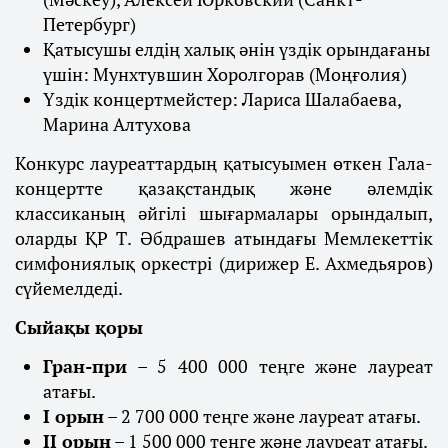
Петербург)
Қатысушы елдің халық әнін үздік орындағаны
үшін: Мунхтувшин Хоролгорав (Моңғолия)
Үздік концертмейстер: Лариса Шалабаева,
Марина Алтухова
Конкурс лауреаттардың қатысуымен өткен Гала-
концертте қазақстандық және әлемдік
классиканың әйгілі шығармалары орындалып,
оларды ҚР Т. Әбдрашев атындағы Мемлекеттік
симфониялық оркестрі (дирижер Е. Ахмедьяров)
сүйемелдеді.
Сыйақы қоры
Гран-при
– 5 400 000 теңге және лауреат
атағы.
І орын
– 2 700 000 теңге және лауреат атағы.
ІІ орын
– 1 500 000 теңге және лауреат атағы.