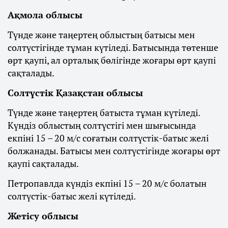
Ақмола облысы
Түнде және таңертең облыстың батысы мен
солтүстігінде тұман күтіледі. Батысында төтенше
өрт қаупі, ал орталық бөлігінде жоғары өрт қаупі
сақталады.
Солтүстік Қазақстан облысы
Түнде және таңертең батыста тұман күтіледі.
Күндіз облыстың солтүстігі мен шығысында
екпіні 15 – 20 м/с соғатын солтүстік-батыс желі
болжанады. Батысы мен солтүстігінде жоғары өрт
қаупі сақталады.
Петропавлда күндіз екпіні 15 – 20 м/с болатын
солтүстік-батыс желі күтіледі.
Жетісу облысы