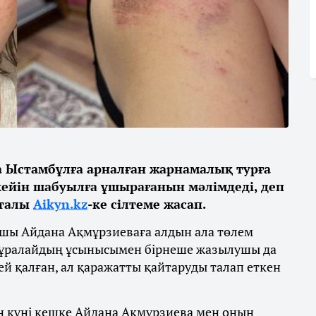
а Ыстамбұлға арналған жарнамалық турға
ейін шабуылға ұшырағанын мәлімдеді,
деп
рталы
Aikyn.kz
-ке сілтеме жасап.
шы Айдана Ақмұрзиеваға алдын ала төлем
н Құралайдың ұсынысымен бірнеше жазылушы да
пей қалған, ал қаражатты қайтаруды талап еткен
н күні кешке Айдана Ақмұрзиева мен оның