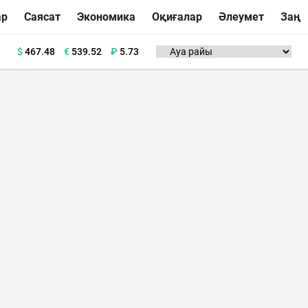
ар
Саясат
Экономика
Оқиғалар
Әлеумет
Заң
$
467.48
€
539.52
₽
5.73