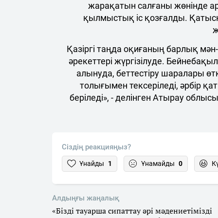
жарақатын салғаны жөнінде ар
қылмыстық іс қозғалды. Қатыс
ж
Қазіргі таңда оқиғаның барлық мә
әрекеттері жүргізілуде. Бейнебақ
алынуда, беттестіру шаралары ө
толығымен тексеріледі, әрбір қа
беріледі», - делінген Атырау облыс
Сіздің реакцияңыз?
Ұнайды
1
Ұнамайды
0
К
Алдыңғы жаңалық
«Бізді тауарша сипаттау әрі мәдениетімізді