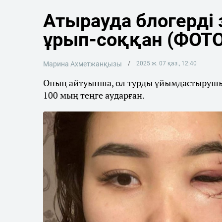
Атырауда блогерді 
ұрып-соққан (ФОТО
Марина Ахметжанқызы
2025 ж. 07 қаз., 12:40
Оның айтуынша, ол турды ұйымдастырушы 
100 мың теңге аударған.