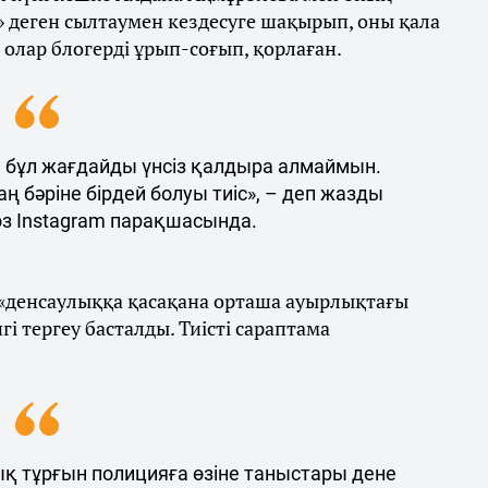
 деген сылтаумен кездесуге шақырып, оны қала
олар блогерді ұрып-соғып, қорлаған.
н бұл жағдайды үнсіз қалдыра алмаймын.
ң бәріне бірдей болуы тиіс», – деп жазды
өз Instagram парақшасында.
 «денсаулыққа қасақана орташа ауырлықтағы
і тергеу басталды. Тиісті сараптама
ық тұрғын полицияға өзіне таныстары дене