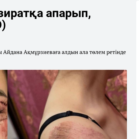
зиратқа апарып,
)
Айдана Ақмұрзиеваға алдын ала төлем ретінде