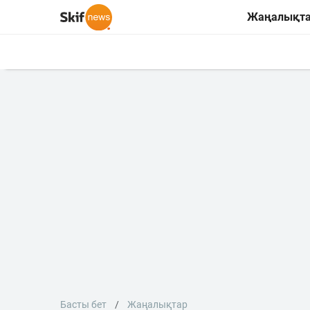
Жаңалықт
Басты бет
Жаңалықтар