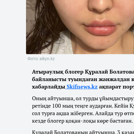
Фото: aikyn.kz
Атыраулық блогер Құралай Болатов
байланысты туындаған жанжалдан к
хабарлайды
Skifnews.kz
ақпарат по
Оның айтуынша, ол турды ұйымдастыру
ретінде 100 мың теңге аударған. Кейі
сол турға ақша жіберген. Алайда тур өт
кезде блогер қоқан-лоқы көре бастаған.
Құралай Болатованың айтуынша, 3 қаза