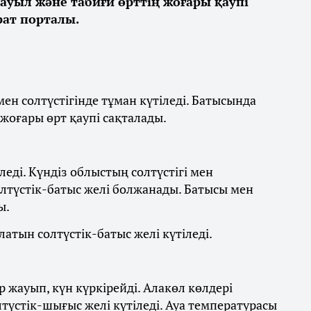
дауыл және табиғи өрттің жоғары қаупі
ат порталы.
ен солтүстігінде тұман күтіледі. Батысында
 жоғары өрт қаупі сақталады.
леді. Күндіз облыстың солтүстігі мен
олтүстік-батыс желі болжанады. Батысы мен
ы.
латын солтүстік-батыс желі күтіледі.
 жауып, күн күркірейді. Алакөл көлдері
лтүстік-шығыс желі күтіледі. Ауа температурасы