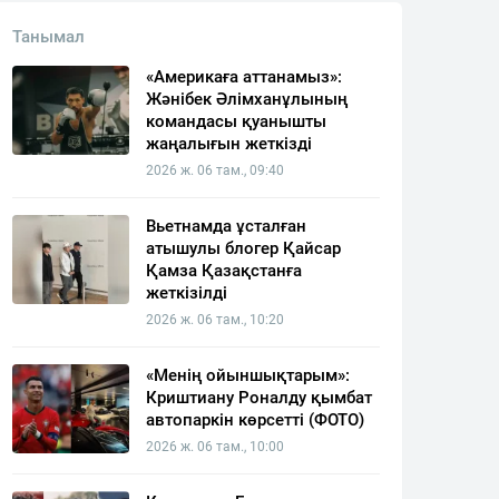
Танымал
«Америкаға аттанамыз»:
Жәнібек Әлімханұлының
командасы қуанышты
жаңалығын жеткізді
2026 ж. 06 там., 09:40
Вьетнамда ұсталған
атышулы блогер Қайсар
Қамза Қазақстанға
жеткізілді
2026 ж. 06 там., 10:20
«Менің ойыншықтарым»:
Криштиану Роналду қымбат
автопаркін көрсетті (ФОТО)
2026 ж. 06 там., 10:00