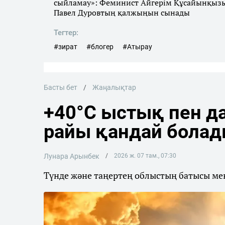
сыйламау»: Феминист Айгерім Құсайынқыз
Павел Дуровтың қалжыңын сынады
Тегтер:
#зират
#блогер
#Атырау
Басты бет
Жаңалықтар
+40°C ыстық пен да
райы қандай бола
Лунара Арынбек
2026 ж. 07 там., 07:30
Түнде және таңертең облыстың батысы мен 