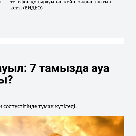
ы
телефон қоңырауынан кейін залдан шығып
кетті (ВИДЕО)
уыл: 7 тамызда ауа
ды?
солтүстігінде тұман күтіледі.