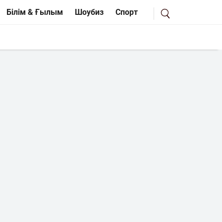
Білім & Ғылым
Шоубиз
Спорт