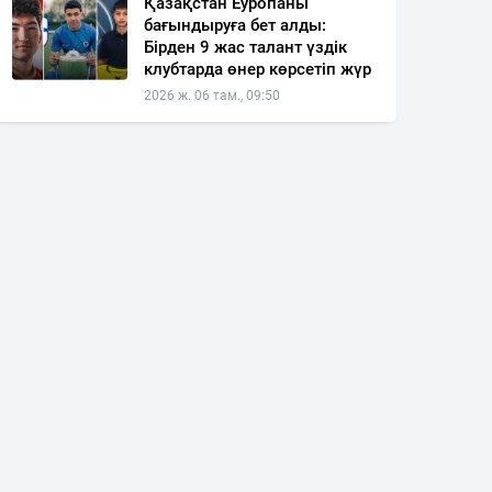
Қазақстан Еуропаны
бағындыруға бет алды:
Бірден 9 жас талант үздік
клубтарда өнер көрсетіп жүр
2026 ж. 06 там., 09:50