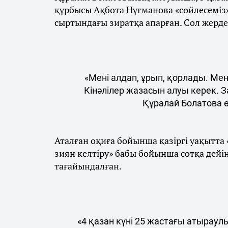
құрбысы Ақбота Нұғманова «сөйлесеміз»
сыртындағы зиратқа апарған. Сол жерде 
«Мені алдап, ұрып, қорлады. Ме
Кінәлілер жазасын алуы керек. За
Құралай Болатова 
Аталған оқиға бойынша қазіргі уақытта
зиян келтіру» бабы бойынша сотқа дейінг
тағайындалған.
«4 қазан күні 25 жастағы атыраул