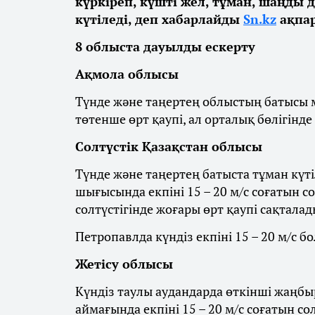
күркіреп, күшті жел, тұман, шаңды 
күтіледі, деп хабарлайды
Sn.kz
ақпар
8 облыста дауылды ескерту
Ақмола облысы
Түнде және таңертең облыстың батысы м
төтенше өрт қаупі, ал орталық бөлігінде
Солтүстік Қазақстан облысы
Түнде және таңертең батыста тұман күті
шығысында екпіні 15 – 20 м/с соғатын с
солтүстігінде жоғары өрт қаупі сақталад
Петропавлда күндіз екпіні 15 – 20 м/с бо
Жетісу облысы
Күндіз таулы аудандарда өткінші жаңбыр
аймағында екпіні 15 – 20 м/с соғатын со