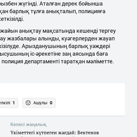
ызбен жүгінді. Аталған дерек бойынша
қан барлық тұлға анықталып, полицияға
еткізілді.
н-жайын анықтау мақсатында кешенді тергеу
ылау жазбалары алынды, куәгерлерден жауап
ткізілуде. Арызданушының барлық уәждері
тысушының іс-әрекетіне заң аясында баға
ы полиция департаменті таратқан мәліметте.
үлкілі
1
Ашулы
0
Келесі жаңалық
Үкіметтегі күтпеген жағдай: Бектенов