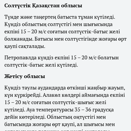
Солтүстік Қазақстан облысы
Түнде және таңертең батыста тұман күтіледі.
Күндіз облыстың солтүстігі мен шығысында
екпіні 15 – 20 м/с соғатын солтүстік-батыс желі
болжанады. Батысы мен солтүстігінде жоғары өрт
қаупі сақталады.
Петропавлда күндіз екпіні 15 – 20 м/с болатын
солтүстік-батыс желі күтіледі.
Жетісу облысы
Күндіз таулы аудандарда өткінші жаңбыр жауып,
күн күркірейді. Алакөл көлдері аймағында екпіні
15 – 20 м/с соғатын солтүстік-шығыс желі
күтіледі. Ауа температурасы 35 – 36 градусқа
дейін көтеріледі. Облыстың оңтүстігі мен
батысында жоғары өрт қаупі, ал шығысы мен