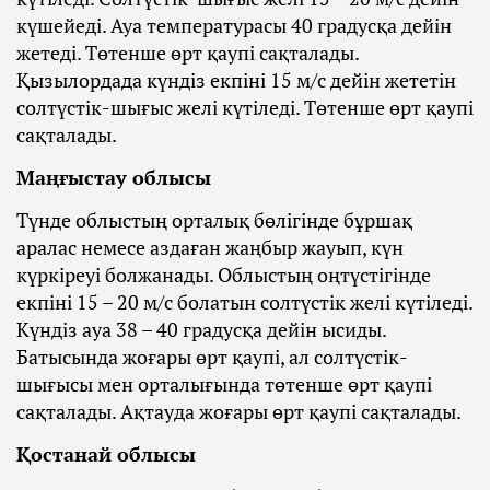
күшейеді. Ауа температурасы 40 градусқа дейін
жетеді. Төтенше өрт қаупі сақталады.
Қызылордада күндіз екпіні 15 м/с дейін жететін
солтүстік-шығыс желі күтіледі. Төтенше өрт қаупі
сақталады.
Маңғыстау облысы
Түнде облыстың орталық бөлігінде бұршақ
аралас немесе аздаған жаңбыр жауып, күн
күркіреуі болжанады. Облыстың оңтүстігінде
екпіні 15 – 20 м/с болатын солтүстік желі күтіледі.
Күндіз ауа 38 – 40 градусқа дейін ысиды.
Батысында жоғары өрт қаупі, ал солтүстік-
шығысы мен орталығында төтенше өрт қаупі
сақталады. Ақтауда жоғары өрт қаупі сақталады.
Қостанай облысы