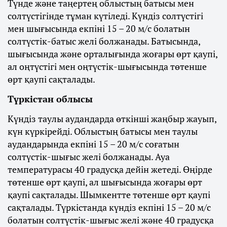
Түнде және таңертең облыстың батысы мен
солтүстігінде тұман күтіледі. Күндіз солтүстігі
мен шығысында екпіні 15 – 20 м/с болатын
солтүстік-батыс желі болжанады. Батысында,
шығысында және орталығында жоғары өрт қаупі,
ал оңтүстігі мен оңтүстік-шығысында төтенше
өрт қаупі сақталады.
Түркістан облысы
Күндіз таулы аудандарда өткінші жаңбыр жауып,
күн күркірейді. Облыстың батысы мен таулы
аудандарында екпіні 15 – 20 м/с соғатын
солтүстік-шығыс желі болжанады. Ауа
температурасы 40 градусқа дейін жетеді. Өңірде
төтенше өрт қаупі, ал шығысында жоғары өрт
қаупі сақталады. Шымкентте төтенше өрт қаупі
сақталады. Түркістанда күндіз екпіні 15 – 20 м/с
болатын солтүстік-шығыс желі және 40 градусқа