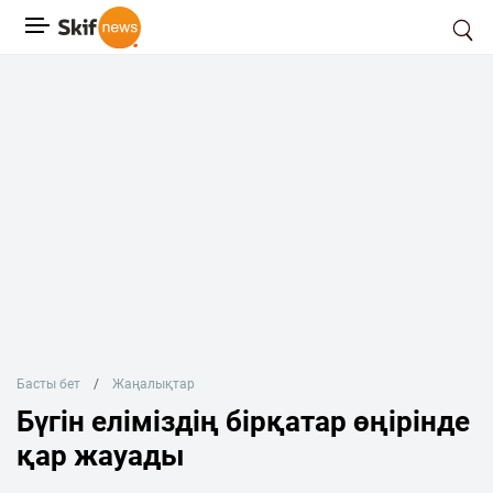
Басты бет
Жаңалықтар
Бүгін еліміздің бірқатар өңірінде
қар жауады