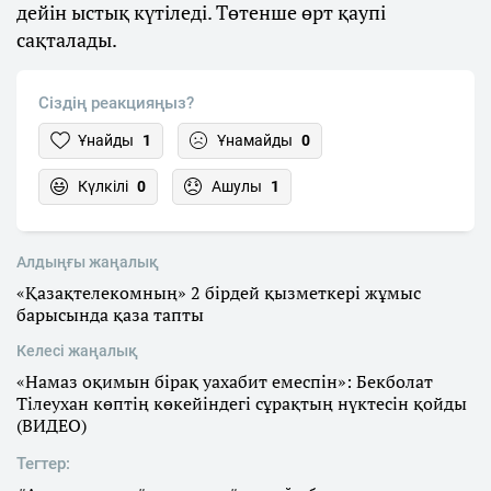
дейін ыстық күтіледі. Төтенше өрт қаупі
сақталады.
Сіздің реакцияңыз?
Ұнайды
1
Ұнамайды
0
Күлкілі
0
Ашулы
1
Алдыңғы жаңалық
«Қазақтелекомның» 2 бірдей қызметкері жұмыс
барысында қаза тапты
Келесі жаңалық
«Намаз оқимын бірақ уахабит емеспін»: Бекболат
Тілеухан көптің көкейіндегі сұрақтың нүктесін қойды
(ВИДЕО)
Тегтер: