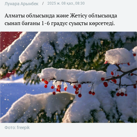
Лунара Арынбек
2025 ж. 08 қаз., 08:30
Алматы облысында және Жетісу облысында
сынап бағаны 1-6 градус суықты көрсетеді.
Фото: freepik