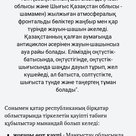
облысы және Шығыс Қазақстан облысы -
шамамен) жылжыған атмосфералық
фронтальды бөліктер жаңбыр мен қар
түрінде жауын-шашын әкеледі.
Қазақстанның қалған аумағында
антициклон әсерінен жауын-шашынсыз
ауа райы болады. Еліміздің оңтүстік-
батысында, оңтүстігінде, оңтүстік-
шығысында шаңды дауыл тұрып, жел
күшейеді, ал батыста, солтүстікте,
шығыста түнде және таңертең тұман
болады".
Сонымен қатар республиканың бірқатар
облыстарында тіркелетін қауіпті табиғи
құбылыстар мынандай болып келеді:
жоғары өрт қаупі
- Маңғыстау облысында,