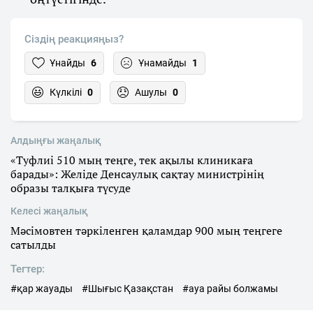
Сіздің реакцияңыз?
Ұнайды
6
Ұнамайды
1
Күлкілі
0
Ашулы
0
Алдыңғы жаңалық
«Туфлиі 510 мың теңге, тек ақылы клиникаға
барады»: Желіде Денсаулық сақтау министрінің
образы талқыға түсуде
Келесі жаңалық
Мәсімовтен тәркіленген қаламдар 900 мың теңгеге
сатылды
Тегтер:
#қар жауады
#Шығыс Қазақстан
#ауа райы болжамы