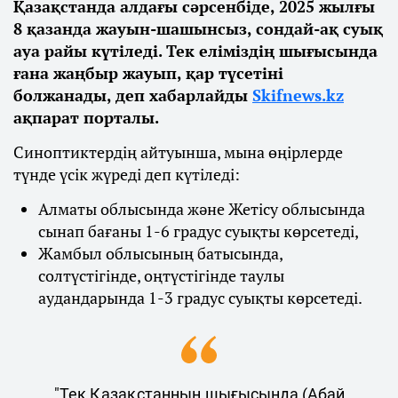
Қазақстанда алдағы сәрсенбіде, 2025 жылғы
8 қазанда жауын-шашынсыз, сондай-ақ суық
ауа райы күтіледі. Тек еліміздің шығысында
ғана жаңбыр жауып, қар түсетіні
болжанады, деп хабарлайды
Skifnews.kz
ақпарат порталы.
Синоптиктердің айтуынша, мына өңірлерде
түнде үсік жүреді деп күтіледі:
Алматы облысында және Жетісу облысында
сынап бағаны 1-6 градус суықты көрсетеді,
Жамбыл облысының батысында,
солтүстігінде, оңтүстігінде таулы
аудандарында 1-3 градус суықты көрсетеді.
"Тек Қазақстанның шығысында (Абай