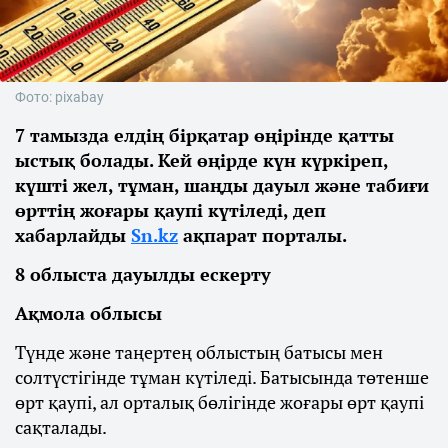
Фото: pixabay
7 тамызда елдің бірқатар өңірінде қатты
ыстық болады. Кей өңірде күн күркіреп,
күшті жел, тұман, шаңды дауыл және табиғи
өрттің жоғары қаупі күтіледі, деп
хабарлайды
Sn.kz
ақпарат порталы.
8 облыста дауылды ескерту
Ақмола облысы
Түнде және таңертең облыстың батысы мен
солтүстігінде тұман күтіледі. Батысында төтенше
өрт қаупі, ал орталық бөлігінде жоғары өрт қаупі
сақталады.