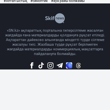
#Аптап ыстық
#синоптик
#ауа райы болжамы
«SN.kz» ақпараттық порталына гиперсілтеме жасалған
жағдайда ғана материалдарды қолдануға рұқсат етіледі.
Ақпараттан дәйексөз алынғанда міндетті түрде сілтеме
жасалуы тиіс. Жазбаша түрде рұқсат берілмеген
жағдайда материалдарды коммерциялық мақсаттарға
пайдалануға болмайды.
Жоба жайында
Материалды қолдану тәртібі
Байланыс
Жарнама