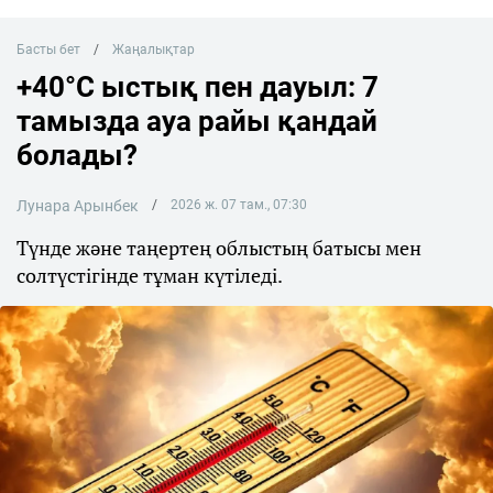
Басты бет
Жаңалықтар
+40°C ыстық пен дауыл: 7
тамызда ауа райы қандай
болады?
Лунара Арынбек
2026 ж. 07 там., 07:30
Түнде және таңертең облыстың батысы мен
солтүстігінде тұман күтіледі.