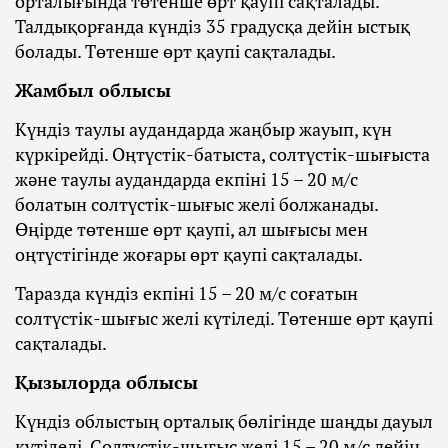
орталығында төтенше өрт қаупі сақталады.
Талдықорғанда күндіз 35 градусқа дейін ыстық
болады. Төтенше өрт қаупі сақталады.
Жамбыл облысы
Күндіз таулы аудандарда жаңбыр жауып, күн
күркірейді. Оңтүстік-батыста, солтүстік-шығыста
және таулы аудандарда екпіні 15 – 20 м/с
болатын солтүстік-шығыс желі болжанады.
Өңірде төтенше өрт қаупі, ал шығысы мен
оңтүстігінде жоғары өрт қаупі сақталады.
Таразда күндіз екпіні 15 – 20 м/с соғатын
солтүстік-шығыс желі күтіледі. Төтенше өрт қаупі
сақталады.
Қызылорда облысы
Күндіз облыстың орталық бөлігінде шаңды дауыл
күтіледі. Солтүстік-шығыс желі 15 – 20 м/с дейін