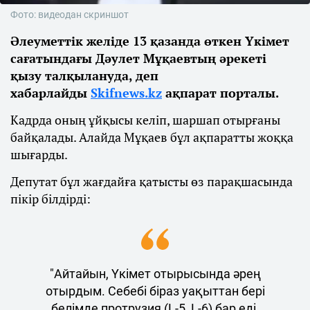
Фото: видеодан скриншот
Әлеуметтік желіде 13 қазанда өткен Үкімет
сағатындағы Дәулет Мұқаевтың әрекеті
қызу талқылануда, деп
хабарлайды
Skifnews.kz
ақпарат порталы.
Кадрда оның ұйқысы келіп, шаршап отырғаны
байқалады. Алайда Мұқаев бұл ақпаратты жоққа
шығарды.
Депутат бұл жағдайға қатысты өз парақшасында
пікір білдірді:
"Айтайын, Үкімет отырысында әрең
отырдым. Себебі біраз уақыттан бері
белімде протрузия (L-5, L-6) бар еді.