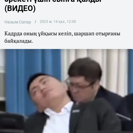
(ВИДЕО)
Назым Сапар
2025 ж. 14 қаз., 12:00
Кадрда оның ұйқысы келіп, шаршап отырғаны
байқалады.