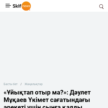
Басты бет
Жаңалықтар
«Ұйықтап отыр ма?»: Дәулет
Мұқаев Үкімет сағатындағы
әрекеті үшін сынға қалды