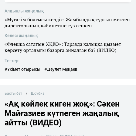
Алдыңғы жаңалық
«Мұғалім болғысы келді»: Жамбылдық тұрғын мектеп
директорының кабинетіне тұз сепкен
Келесі жаңалық
«Флешка сататын ХҚКО»: Таразда халыққа қызмет
көрсету орталығы базарға айналған ба? (ВИДЕО)
Тегтер:
#Үкімет отырысы
#Дәулет Мұқаев
Басты бет
Шоубиз
«Ақ көйлек киген жоқ»: Сәкен
Майғазиев күтпеген жаңалық
айтты (ВИДЕО)