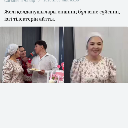
Сағыныш Назар
2026 ж. 08 там., 03:30
Желі қолданушылары әншінің бұл ісіне сүйсініп,
ізгі тілектерін айтты.
коллаж: Sn.kz
МузАРТ тобының әншісі Сәкен Майғазиев