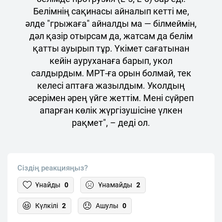
Белімнің сақинасы айналып кетті ме,
әлде "грыжаға" айналды ма — білмеймін,
дәл қазір отырсам да, жатсам да белім
қатты ауырып тұр. Үкімет сағатынан
кейін ауруханаға барып, укол
салдырдым. МРТ-ға орын болмай, тек
келесі аптаға жазылдым. Уколдың
әсерімен әрең үйге жеттім. Мені сүйреп
апарған көлік жүргізушісіне үлкен
рақмет", – деді ол.
Сіздің реакцияңыз?
Ұнайды
0
Ұнамайды
2
Күлкілі
2
Ашулы
0