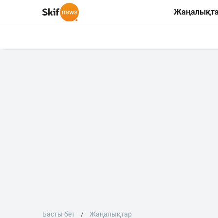
Жаңалықт
Басты бет
Жаңалықтар