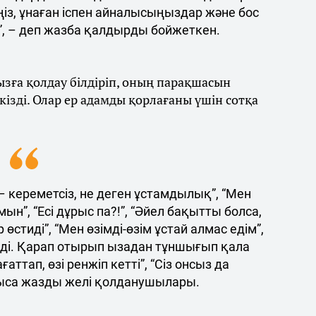
іңіз, ұнаған іспен айналысыңыздар және бос
”, – деп жазба қалдырды бойжеткен.
зға қолдау білдіріп, оның парақшасын
ізді. Олар ер адамды қорлағаны үшін сотқа
із – кереметсіз, не деген ұстамдылық”, “Мен
”, “Есі дұрыс па?!”, “Әйел бақытты болса,
өстиді”, “Мен өзімді-өзім ұстай алмас едім”,
леді. Қарап отырып ызадан тұншығып қала
ғаттап, өзі ренжіп кетті”, “Сіз онсыз да
ыса жазды желі қолданушылары.