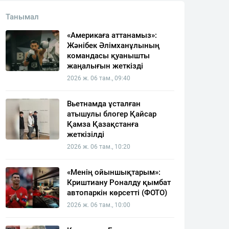
Танымал
«Америкаға аттанамыз»:
Жәнібек Әлімханұлының
командасы қуанышты
жаңалығын жеткізді
2026 ж. 06 там., 09:40
Вьетнамда ұсталған
атышулы блогер Қайсар
Қамза Қазақстанға
жеткізілді
2026 ж. 06 там., 10:20
«Менің ойыншықтарым»:
Криштиану Роналду қымбат
автопаркін көрсетті (ФОТО)
2026 ж. 06 там., 10:00