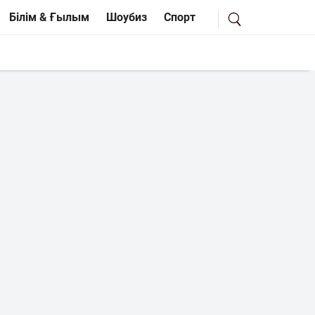
Білім & Ғылым
Шоубиз
Спорт