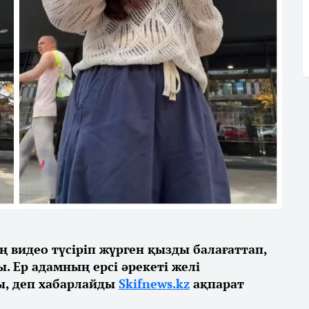
ң видео түсіріп жүрген қызды балағаттап,
. Ер адамның ерсі әрекеті желі
, деп хабарлайды
Skifnews.kz
ақпарат