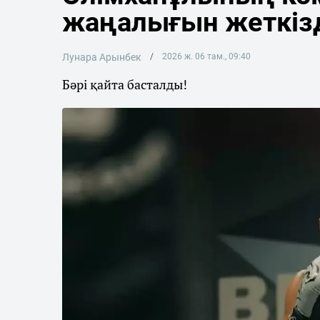
жаңалығын жеткіз
Лунара Арынбек
2026 ж. 06 там., 09:40
Бәрі қайта басталды!