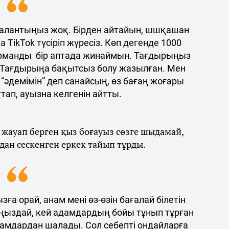
м талантыңыз жоқ. Бірден айтайын, шшқашан
TikTok түсіріп жүресіз. Көп дегенде 1000
рманды бір аптада жинаймын. Тағдырыңыз
Тағдырыңа бақытсыз болу жазылған. Мен
 “әдемімін” деп санайсың, өз бағаң жоғары
ттап, ауызна келгенін айтты.
жауап берген қыз боғауыз сөзге шыдамай,
ан сескенген еркек тайып тұрды.
а орай, анам мені өз-өзін бағалай білетін
ныңыздай, кей адамдардың бойы тұнып тұрған
амдардан шалады. Сол себепті ондайларға