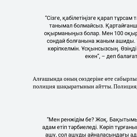
“Сізге, қабілетіңізге қарап тұрса
танымал болмайсыз. Қартайғанша 
оқырманыңыз болар. Мен 100 оқы
сондай болғанына жаным ашиды. 
көріпкелмін. Ұсқынсызсың. Өзіңді
екен”, – деп балаға
Алғашында оның сөздеріне өте сабырлы 
полиция шақыратынын айтты. Полицияд
“Мен ренжідім бе? Жоқ. Бақытымызғ
адам етіп тәрбиеледі. Көріп тұрға
ашу, сол ашуды айналасындағы ад