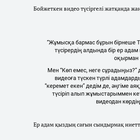
Бойжеткен видео түсіргелі жатқанда жан
“Жұмысқа бармас бұрын бірнеше Ti
түсірердің алдында бір ер адам
оқырман 
Мен “Көп емес, неге сұрадыңыз?” д
видеоға түскен түрлі адамдар
“керемет екен” дедім де, әңгіме ая
түсіріп алып жұмыстарыммен кет
видеодан көрдің
Ер адам қыздың сағын сындырмақ ниетте