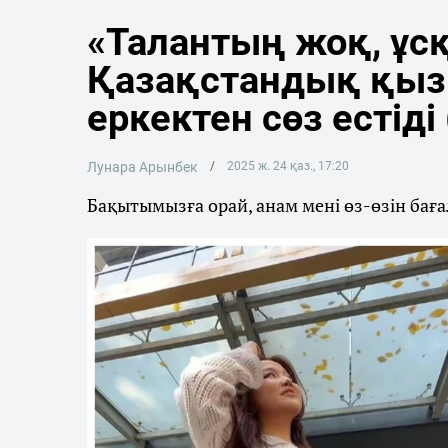
«Талантың жоқ, ұ
Қазақстандық қыз 
еркектен сөз естіді
Лунара Арынбек
2025 ж. 24 қаз., 17:20
Бақытымызға орай, анам мені өз-өзін бағал