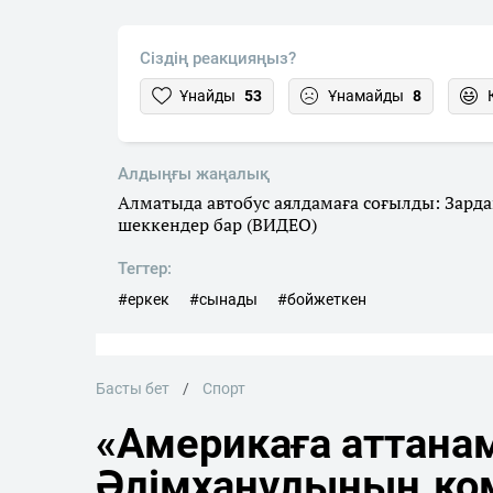
Сіздің реакцияңыз?
Ұнайды
53
Ұнамайды
8
Алдыңғы жаңалық
Алматыда автобус аялдамаға соғылды: Зард
шеккендер бар (ВИДЕО)
Тегтер:
#еркек
#сынады
#бойжеткен
Басты бет
Спорт
«Америкаға аттана
Әлімханұлының ко