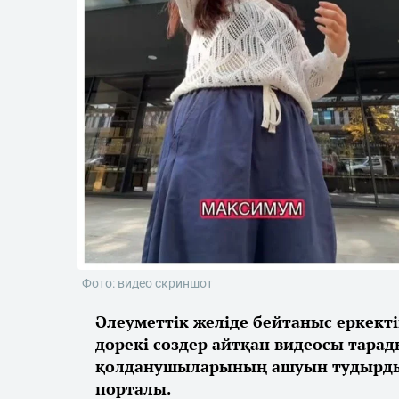
Фото: видео скриншот
Әлеуметтік желіде бейтаныс еркекті
дөрекі сөздер айтқан видеосы тарады
қолданушыларының ашуын тудырды
порталы.