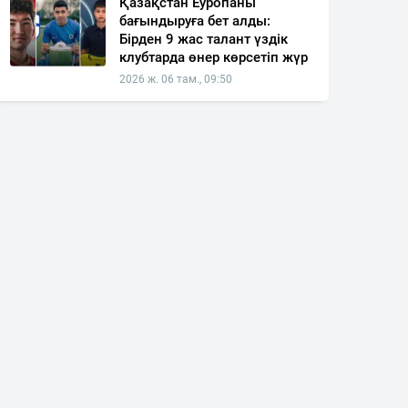
Қазақстан Еуропаны
бағындыруға бет алды:
Бірден 9 жас талант үздік
клубтарда өнер көрсетіп жүр
2026 ж. 06 там., 09:50