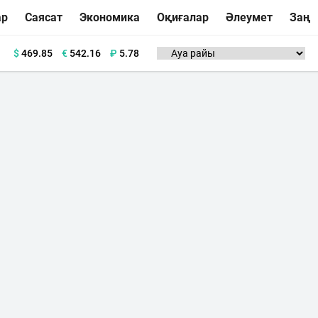
ар
Саясат
Экономика
Оқиғалар
Әлеумет
Заң
$
469.85
€
542.16
₽
5.78