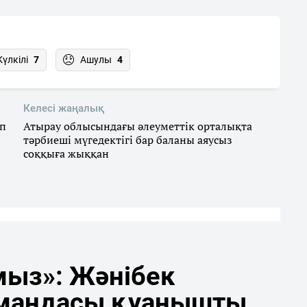
Күлкілі
7
Ашулы
4
Келесі жаңалық
ап
Атырау облысындағы әлеуметтік орталықта
тәрбиеші мүгедектігі бар баланы аяусыз
соққыға жыққан
мыз»: Жәнібек
мандасы қуанышты