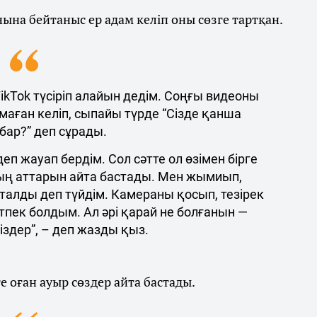
ына бейтаныс ер адам келіп оны сөзге тартқан.
kTok түсіріп алайын дедім. Соңғы видеоны
 маған келіп, сыпайы түрде “Сізде қанша
бар?” деп сұрады.
еп жауап бердім. Сол сәтте ол өзімен бірге
дың аттарын айта бастады. Мен жымиып,
қталды деп түйдім. Камераны қосып, тезірек
пек болдым. Ал әрі қарай не болғанын —
іздер”, – деп жазды қыз.
 оған ауыр сөздер айта бастады.