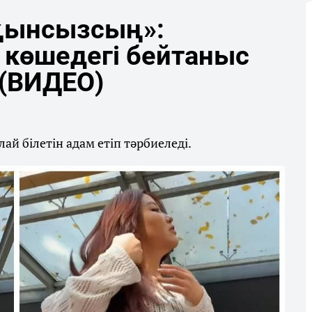
сқынсызсың»:
көшедегі бейтаныс
 (ВИДЕО)
ай білетін адам етіп тәрбиеледі.