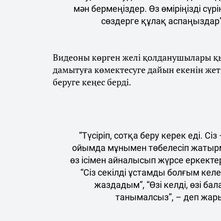
мән бермеңіздер. Өз өміріңізді сүр
сөздерге құлақ аспаңыздар
Видеоны көрген желі қолданушылары қы
дамытуға көмектесуге дайын екенін жетк
беруге кеңес берді.
“Түсіріп, сотқа беру керек еді. С
ойымда мұнымен төбелесіп жатырмын
өз ісімен айналысып жүрсе еркектер 
“Сіз секілді ұстамды болғым ке
жаздадым”, “Өзі келді, өзі бала
танымалсыз”, – деп жар