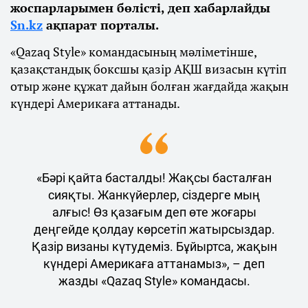
жоспарларымен бөлісті, деп хабарлайды
Sn.kz
ақпарат порталы.
«Qazaq Style» командасының мәліметінше,
қазақстандық боксшы қазір АҚШ визасын күтіп
отыр және құжат дайын болған жағдайда жақын
күндері Америкаға аттанады.
«Бәрі қайта басталды! Жақсы басталған
сияқты. Жанкүйерлер, сіздерге мың
алғыс! Өз қазағым деп өте жоғары
деңгейде қолдау көрсетіп жатырсыздар.
Қазір визаны күтудеміз. Бұйыртса, жақын
күндері Америкаға аттанамыз», – деп
жазды «Qazaq Style» командасы.