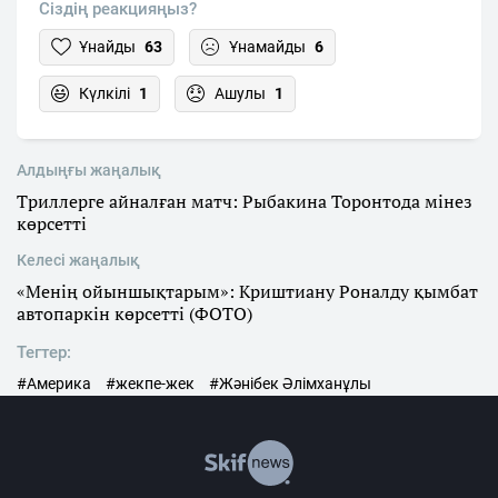
Сіздің реакцияңыз?
Ұнайды
63
Ұнамайды
6
Күлкілі
1
Ашулы
1
Алдыңғы жаңалық
Триллерге айналған матч: Рыбакина Торонтода мінез
көрсетті
Келесі жаңалық
«Менің ойыншықтарым»: Криштиану Роналду қымбат
автопаркін көрсетті (ФОТО)
Тегтер:
#Америка
#жекпе-жек
#Жәнібек Әлімханұлы