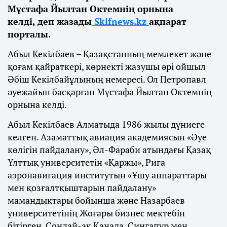
Мұстафа Йылтан Октемнің орнына
келді, деп жазады
Skifnews.kz
ақпарат
порталы.
Абыл Кекілбаев – Қазақстанның мемлекет және
қоғам қайраткері, көрнекті жазушы әрі ойшыл
Әбіш Кекілбайұлының немересі. Ол Петропавл
әуежайын басқарған Мұстафа Йылтан Октемнің
орнына келді.
Абыл Кекілбаев Алматыда 1986 жылы дүниеге
келген. Азаматтық авиация академиясын «Әуе
көлігін пайдалану», Әл-Фараби атындағы Қазақ
Ұлттық университетін «Қаржы», Рига
аэронавигация институтын «Ұшу аппараттары
мен қозғалтқыштарын пайдалану»
мамандықтары бойынша және Назарбаев
университетінің Жоғары бизнес мектебін
бітірген. Сондай-ақ Канада, Сингапур мен