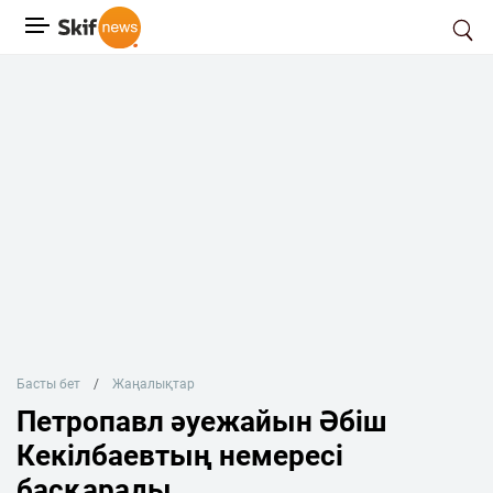
Басты бет
Жаңалықтар
Петропавл әуежайын Әбіш
Кекілбаевтың немересі
басқарады