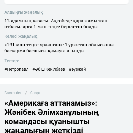
Алдыңғы жаңалық
12 адамның қазасы: Ақтөбеде қара жамылған
отбасыларға 1 млн теңге берілетін болды
Келесі жаңалық
«191 млн теңге ұрланған»: Түркістан облысында
басқарма басшысы қамауға алынды
Тегтер:
#Петропавл
#Әбіш Кекілбаев
#әуежай
Басты бет
Спорт
«Америкаға аттанамыз»:
Жәнібек Әлімханұлының
командасы қуанышты
жаңалығын жеткізді