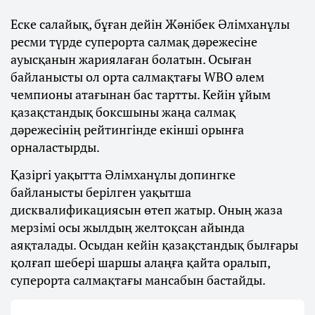
Еске салайық, бұған дейін Жәнібек Әлімханұлы
ресми түрде суперорта салмақ дәрежесіне
ауысқанын жариялаған болатын. Осыған
байланысты ол орта салмақтағы WBO әлем
чемпионы атағынан бас тартты. Кейін ұйым
қазақстандық боксшыны жаңа салмақ
дәрежесінің рейтингінде екінші орынға
орналастырды.
Қазіргі уақытта Әлімханұлы допингке
байланысты берілген уақытша
дисквалификациясын өтеп жатыр. Оның жаза
мерзімі осы жылдың желтоқсан айында
аяқталады. Осыдан кейін қазақстандық былғары
қолғап шебері шаршы алаңға қайта оралып,
суперорта салмақтағы мансабын бастайды.