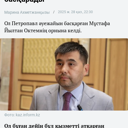
Марина Ахметжанқызы
2025 ж. 28 қаз., 22:30
Ол Петропавл әуежайын басқарған Мұстафа
Йылтан Октемнің орнына келді.
Фото: kaz.inform.kz
Ол бұған дейін бұл қызметті атқарған