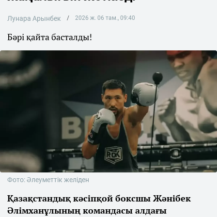
Лунара Арынбек
2026 ж. 06 там., 09:40
Бәрі қайта басталды!
Фото: Әлеуметтік желіден
Қазақстандық кәсіпқой боксшы Жәнібек
Әлімханұлының командасы алдағы