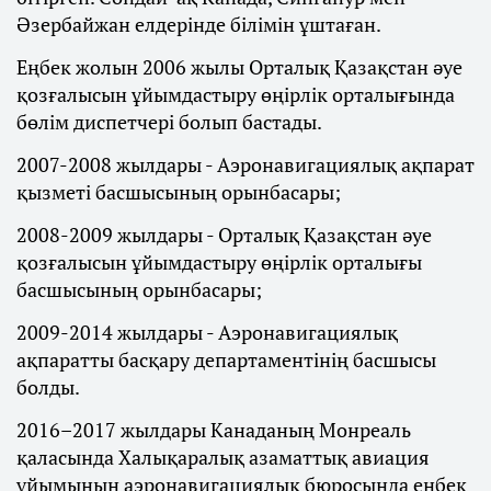
Әзербайжан елдерінде білімін ұштаған.
Еңбек жолын 2006 жылы Орталық Қазақстан әуе
қозғалысын ұйымдастыру өңірлік орталығында
бөлім диспетчері болып бастады.
2007-2008 жылдары - Аэронавигациялық ақпарат
қызметі басшысының орынбасары;
2008-2009 жылдары - Орталық Қазақстан әуе
қозғалысын ұйымдастыру өңірлік орталығы
басшысының орынбасары;
2009-2014 жылдары - Аэронавигациялық
ақпаратты басқару департаментінің басшысы
болды.
2016–2017 жылдары Канаданың Монреаль
қаласында Халықаралық азаматтық авиация
ұйымының аэронавигациялық бюросында еңбек