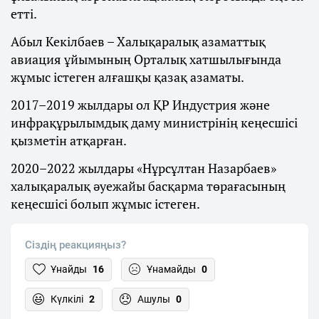
етті.
Абыл Кекілбаев – Халықаралық азаматтық
авиация ұйымының Орталық хатшылығында
жұмыс істеген алғашқы қазақ азаматы.
2017–2019 жылдары ол ҚР Индустрия және
инфрақұрылымдық даму министрінің кеңесшісі
қызметін атқарған.
2020–2022 жылдары «Нұрсұлтан Назарбаев»
халықаралық әуежайы басқарма төрағасының
кеңесшісі болып жұмыс істеген.
Сіздің реакцияңыз?
Ұнайды
16
Ұнамайды
0
Күлкілі
2
Ашулы
0