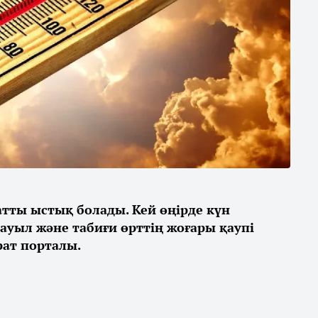
қатты ыстық болады. Кей өңірде күн
дауыл және табиғи өрттің жоғары қаупі
ат порталы.