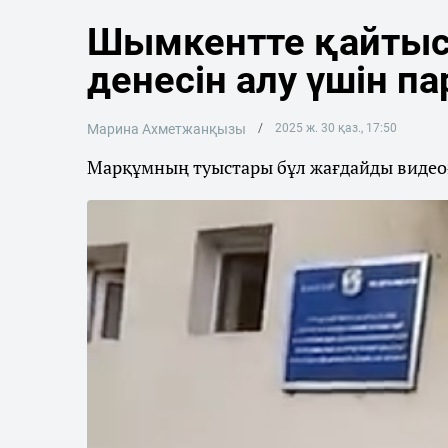
Шымкентте қайтыс
денесін алу үшін па
Марина Ахметжанқызы
2025 ж. 30 қаз., 17:50
Марқұмның туыстары бұл жағдайды видеоға