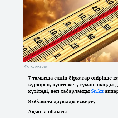
Фото: pixabay
7 тамызда елдің бірқатар өңірінде 
күркіреп, күшті жел, тұман, шаңды 
күтіледі, деп хабарлайды
Sn.kz
ақпар
8 облыста дауылды ескерту
Ақмола облысы