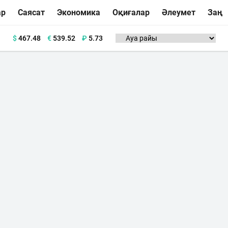
ар
Саясат
Экономика
Оқиғалар
Әлеумет
Заң
$
467.48
€
539.52
₽
5.73