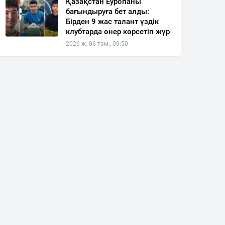
Қазақстан Еуропаны
бағындыруға бет алды:
Бірден 9 жас талант үздік
клубтарда өнер көрсетіп жүр
2026 ж. 06 там., 09:50