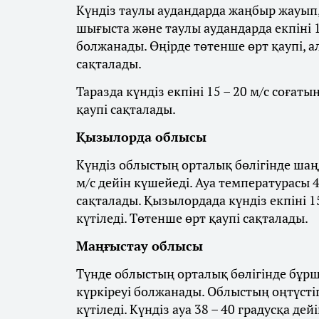
Күндіз таулы аудандарда жаңбыр жауып, 
шығыста және таулы аудандарда екпіні 1
болжанады. Өңірде төтенше өрт қаупі, а
сақталады.
Таразда күндіз екпіні 15 – 20 м/с соғат
қаупі сақталады.
Қызылорда облысы
Күндіз облыстың орталық бөлігінде шаңд
м/с дейін күшейеді. Ауа температурасы 4
сақталады. Қызылордада күндіз екпіні 1
күтіледі. Төтенше өрт қаупі сақталады.
Маңғыстау облысы
Түнде облыстың орталық бөлігінде бұрш
күркіреуі болжанады. Облыстың оңтүстігі
күтіледі. Күндіз ауа 38 – 40 градусқа де