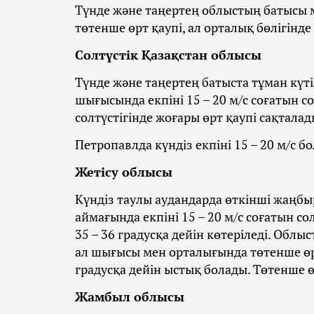
Түнде және таңертең облыстың батысы м
төтенше өрт қаупі, ал орталық бөлігінде
Солтүстік Қазақстан облысы
Түнде және таңертең батыста тұман күті
шығысында екпіні 15 – 20 м/с соғатын с
солтүстігінде жоғары өрт қаупі сақталад
Петропавлда күндіз екпіні 15 – 20 м/с бо
Жетісу облысы
Күндіз таулы аудандарда өткінші жаңбыр
аймағында екпіні 15 – 20 м/с соғатын со
35 – 36 градусқа дейін көтеріледі. Облы
ал шығысы мен орталығында төтенше өрт
градусқа дейін ыстық болады. Төтенше ө
Жамбыл облысы