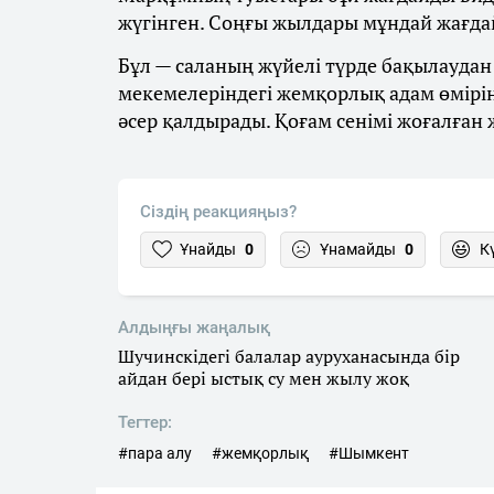
жүгінген. Соңғы жылдары мұндай жағдайл
Бұл — саланың жүйелі түрде бақылаудан
мекемелеріндегі жемқорлық адам өмірін
әсер қалдырады. Қоғам сенімі жоғалған ж
Сіздің реакцияңыз?
Ұнайды
0
Ұнамайды
0
К
Алдыңғы жаңалық
Шучинскідегі балалар ауруханасында бір
айдан бері ыстық су мен жылу жоқ
Тегтер:
#пара алу
#жемқорлық
#Шымкент