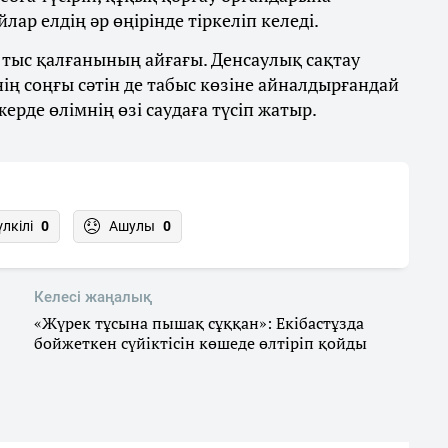
ар елдің әр өңірінде тіркеліп келеді.
 тыс қалғанының айғағы. Денсаулық сақтау
ің соңғы сәтін де табыс көзіне айналдырғандай
ерде өлімнің өзі саудаға түсіп жатыр.
үлкілі
0
Ашулы
0
Келесі жаңалық
«Жүрек тұсына пышақ сұққан»: Екібастұзда
бойжеткен сүйіктісін көшеде өлтіріп қойды