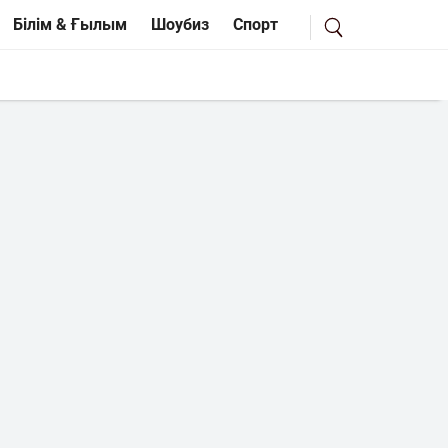
Білім & Ғылым
Шоубиз
Спорт