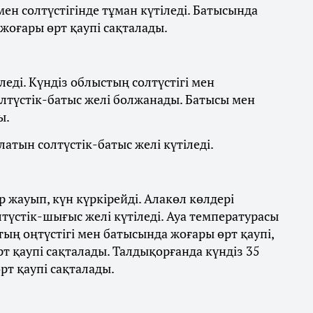
ен солтүстігінде тұман күтіледі. Батысында
 жоғары өрт қаупі сақталады.
леді. Күндіз облыстың солтүстігі мен
олтүстік-батыс желі болжанады. Батысы мен
ы.
латын солтүстік-батыс желі күтіледі.
 жауып, күн күркірейді. Алакөл көлдері
лтүстік-шығыс желі күтіледі. Ауа температурасы
стың оңтүстігі мен батысында жоғары өрт қаупі,
 қаупі сақталады. Талдықорғанда күндіз 35
рт қаупі сақталады.