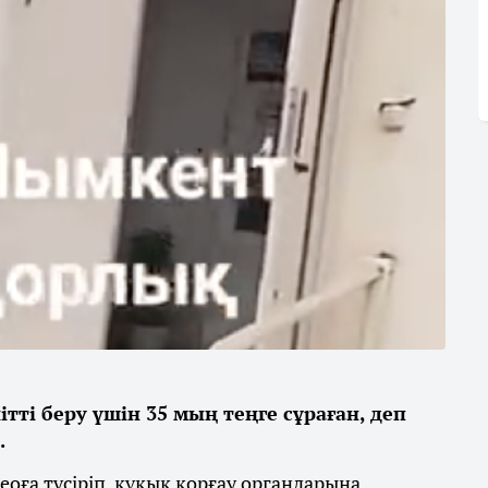
ті беру үшін 35 мың теңге сұраған, деп
.
ға түсіріп, құқық қорғау органдарына