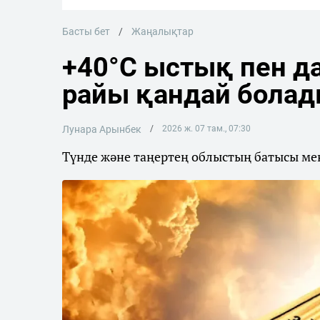
Басты бет
Жаңалықтар
+40°C ыстық пен да
райы қандай бола
Лунара Арынбек
2026 ж. 07 там., 07:30
Түнде және таңертең облыстың батысы мен 