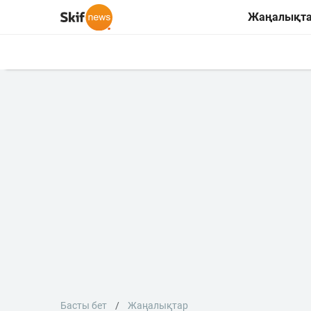
Жаңалықт
Басты бет
Жаңалықтар