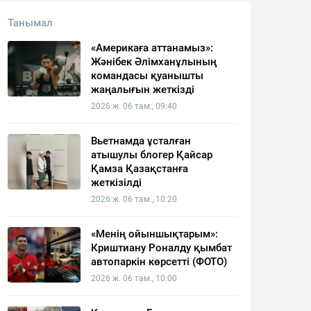
Танымал
«Америкаға аттанамыз»:
Жәнібек Әлімханұлының
командасы қуанышты
жаңалығын жеткізді
2026 ж. 06 там., 09:40
Вьетнамда ұсталған
атышулы блогер Қайсар
Қамза Қазақстанға
жеткізілді
2026 ж. 06 там., 10:20
«Менің ойыншықтарым»:
Криштиану Роналду қымбат
автопаркін көрсетті (ФОТО)
2026 ж. 06 там., 10:00