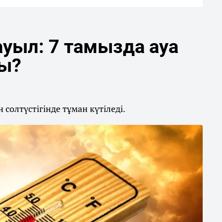
уыл: 7 тамызда ауа
ды?
солтүстігінде тұман күтіледі.