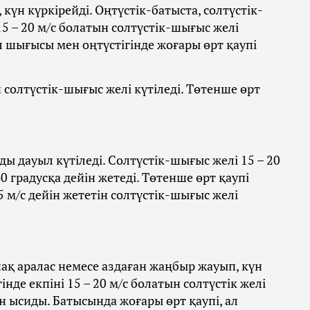
күн күркірейді. Оңтүстік-батыста, солтүстік-
5 – 20 м/с болатын солтүстік-шығыс желі
л шығысы мен оңтүстігінде жоғары өрт қаупі
ын солтүстік-шығыс желі күтіледі. Төтенше өрт
ы дауыл күтіледі. Солтүстік-шығыс желі 15 – 20
0 градусқа дейін жетеді. Төтенше өрт қаупі
5 м/с дейін жететін солтүстік-шығыс желі
ақ аралас немесе аздаған жаңбыр жауып, күн
нде екпіні 15 – 20 м/с болатын солтүстік желі
йін ысиды. Батысында жоғары өрт қаупі, ал