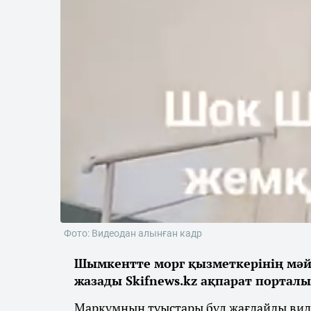
Фото: Видеодан алынған кадр
Шымкентте морг қызметкерінің мәйіт
жазады Skifnews.kz ақпарат порталы
Марқұмның туыстары бұл жағдайды видео