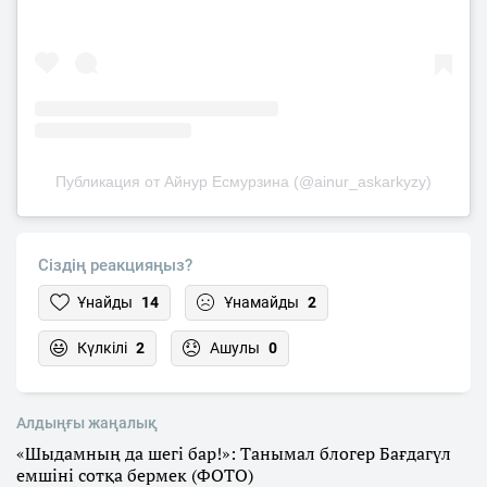
Публикация от Айнур Есмурзина (@ainur_askarkyzy)
Сіздің реакцияңыз?
Ұнайды
14
Ұнамайды
2
Күлкілі
2
Ашулы
0
Алдыңғы жаңалық
«Шыдамның да шегі бар!»: Танымал блогер Бағдагүл
емшіні сотқа бермек (ФОТО)