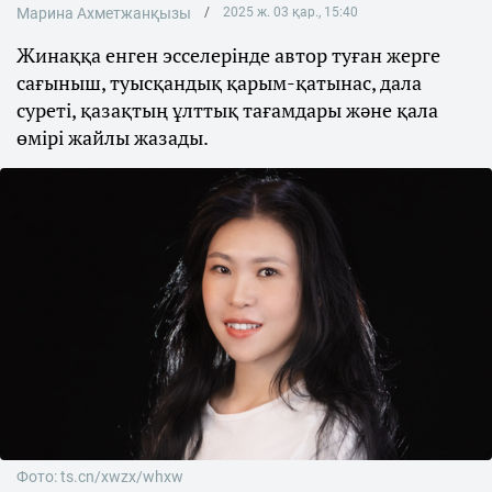
Марина Ахметжанқызы
2025 ж. 03 қар., 15:40
Жинаққа енген эсселерінде автор туған жерге
сағыныш, туысқандық қарым-қатынас, дала
суреті, қазақтың ұлттық тағамдары және қала
өмірі жайлы жазады.
Фото: ts.cn/xwzx/whxw