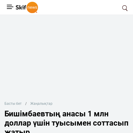
Басты бет
Жаңалықтар
Бишімбаевтың анасы 1 млн
доллар үшін туысымен соттасып
жатыр