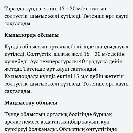
Таразда күндіз екпіні 15 – 20 м/с соғатын
солтүстік-шығыс желі күтіледі. Төтенше өрт қаупі
сақталады.
Қызылорда облысы
Күндіз облыстың орталық бөлігінде шаңды дауыл
күтіледі. Солтүстік-шығыс желі 15 – 20 м/с дейін
күшейеді. Ауа температурасы 40 градусқа дейін
жетеді. Төтенше өрт қаупі сақталады.
Қызылордада күндіз екпіні 15 м/с дейін жететін
солтүстік-шығыс желі күтіледі. Төтенше өрт қаупі
сақталады.
Маңғыстау облысы
Түнде облыстың орталық бөлігінде бұршақ
аралас немесе аздаған жаңбыр жауып, күн
күркіреуі болжанады. Облыстың оңтүстігінде