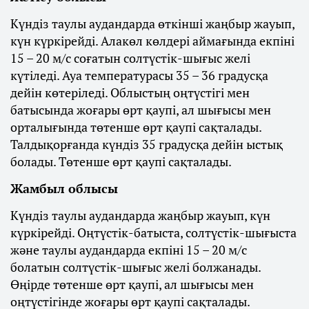
Күндіз таулы аудандарда өткінші жаңбыр жауып,
күн күркірейді. Алакөл көлдері аймағында екпіні
15 – 20 м/с соғатын солтүстік-шығыс желі
күтіледі. Ауа температурасы 35 – 36 градусқа
дейін көтеріледі. Облыстың оңтүстігі мен
батысында жоғары өрт қаупі, ал шығысы мен
орталығында төтенше өрт қаупі сақталады.
Талдықорғанда күндіз 35 градусқа дейін ыстық
болады. Төтенше өрт қаупі сақталады.
Жамбыл облысы
Күндіз таулы аудандарда жаңбыр жауып, күн
күркірейді. Оңтүстік-батыста, солтүстік-шығыста
және таулы аудандарда екпіні 15 – 20 м/с
болатын солтүстік-шығыс желі болжанады.
Өңірде төтенше өрт қаупі, ал шығысы мен
оңтүстігінде жоғары өрт қаупі сақталады.