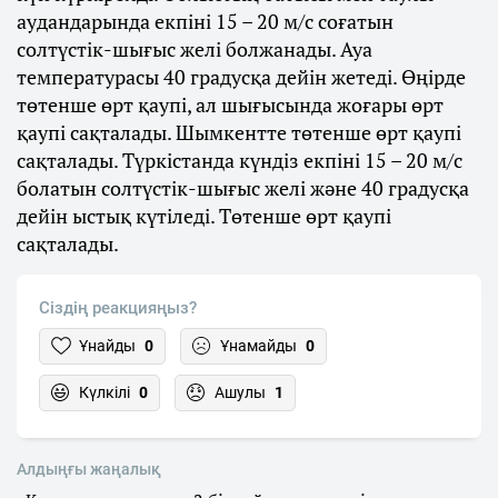
аудандарында екпіні 15 – 20 м/с соғатын
солтүстік-шығыс желі болжанады. Ауа
температурасы 40 градусқа дейін жетеді. Өңірде
төтенше өрт қаупі, ал шығысында жоғары өрт
қаупі сақталады. Шымкентте төтенше өрт қаупі
сақталады. Түркістанда күндіз екпіні 15 – 20 м/с
болатын солтүстік-шығыс желі және 40 градусқа
дейін ыстық күтіледі. Төтенше өрт қаупі
сақталады.
Сіздің реакцияңыз?
Ұнайды
0
Ұнамайды
0
Күлкілі
0
Ашулы
1
Алдыңғы жаңалық