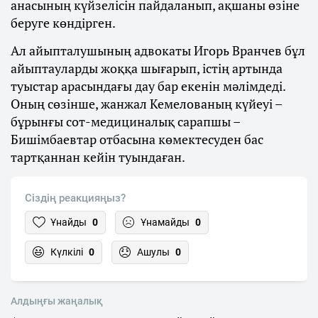
анасының күйзелісін пайдаланып, ақшаны өзіне
беруге көндірген.
Ал айыпталушының адвокаты Игорь Вранчев бұл
айыптауларды жоққа шығарып, істің артында
туыстар арасындағы дау бар екенін мәлімдеді.
Оның сөзінше, жанжал Кемелованың күйеуі –
бұрынғы сот-медициналық сарапшы –
Бишімбаевтар отбасына көмектесуден бас
тартқаннан кейін туындаған.
Сіздің реакцияңыз?
Ұнайды
0
Ұнамайды
0
Күлкілі
0
Ашулы
0
Алдыңғы жаңалық