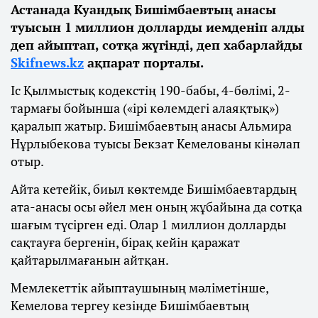
Астанада Куандық Бишімбаевтың анасы
туысын 1 миллион долларды иемденіп алды
деп айыптап, сотқа жүгінді, деп хабарлайды
Skifnews.kz
ақпарат порталы.
Іс Қылмыстық кодекстің 190-бабы, 4-бөлімі, 2-
тармағы бойынша («ірі көлемдегі алаяқтық»)
қаралып жатыр. Бишімбаевтың анасы Альмира
Нұрлыбекова туысы Бекзат Кемелованы кінәлап
отыр.
Айта кетейік, биыл көктемде Бишімбаевтардың
ата-анасы осы әйел мен оның жұбайына да сотқа
шағым түсірген еді. Олар 1 миллион долларды
сақтауға бергенін, бірақ кейін қаражат
қайтарылмағанын айтқан.
Мемлекеттік айыптаушының мәліметінше,
Кемелова тергеу кезінде Бишімбаевтың