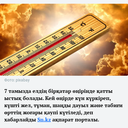
Фото: pixabay
7 тамызда елдің бірқатар өңірінде қатты
ыстық болады. Кей өңірде күн күркіреп,
күшті жел, тұман, шаңды дауыл және табиғи
өрттің жоғары қаупі күтіледі, деп
хабарлайды
Sn.kz
ақпарат порталы.