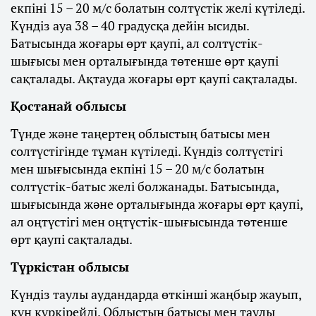
екпіні 15 – 20 м/с болатын солтүстік желі күтіледі.
Күндіз ауа 38 – 40 градусқа дейін ысиды.
Батысында жоғары өрт қаупі, ал солтүстік-
шығысы мен орталығында төтенше өрт қаупі
сақталады. Ақтауда жоғары өрт қаупі сақталады.
Қостанай облысы
Түнде және таңертең облыстың батысы мен
солтүстігінде тұман күтіледі. Күндіз солтүстігі
мен шығысында екпіні 15 – 20 м/с болатын
солтүстік-батыс желі болжанады. Батысында,
шығысында және орталығында жоғары өрт қаупі,
ал оңтүстігі мен оңтүстік-шығысында төтенше
өрт қаупі сақталады.
Түркістан облысы
Күндіз таулы аудандарда өткінші жаңбыр жауып,
күн күркірейді. Облыстың батысы мен таулы