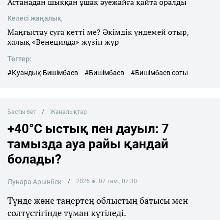
Астанадан шыққан ұшақ әуежайға қайта оралды
Келесі жаңалық
Маңғыстау суға кетті ме? Әкімдік үндемей отыр,
халық «Венецияда» жүзіп жүр
Тегтер:
#Қуандық Бишімбаев
#Бишімбаев
#Бишімбаев соты
Басты бет
Жаңалықтар
+40°C ыстық пен дауыл: 7
тамызда ауа райы қандай
болады?
Лунара Арынбек
2026 ж. 07 там., 07:30
Түнде және таңертең облыстың батысы мен
солтүстігінде тұман күтіледі.