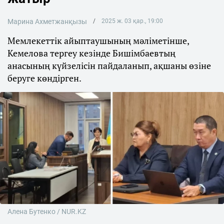
Марина Ахметжанқызы
2025 ж. 03 қар., 19:00
Мемлекеттік айыптаушының мәліметінше,
Кемелова тергеу кезінде Бишімбаевтың
анасының күйзелісін пайдаланып, ақшаны өзіне
беруге көндірген.
Алена Бутенко / NUR.KZ