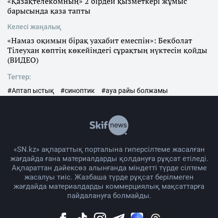
«Қазақтелекомның» 2 бірдей қызметкері жұмыс
барысында қаза тапты
Келесі жаңалық
«Намаз оқимын бірақ уахабит емеспін»: Бекболат
Тілеухан көптің көкейіндегі сұрақтың нүктесін қойды
(ВИДЕО)
Тегтер:
#Аптап ыстық
#синоптик
#ауа райы болжамы
«SN.kz» ақпараттық порталына гиперсілтеме жасалған
жағдайда ғана материалдарды қолдануға рұқсат етіледі.
Ақпараттан дәйексөз алынғанда міндетті түрде сілтеме
жасалуы тиіс. Жазбаша түрде рұқсат берілмеген
жағдайда материалдарды коммерциялық мақсаттарға
пайдалануға болмайды.