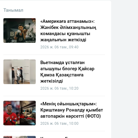
Танымал
«Америкаға аттанамыз»:
Жәнібек Әлімханұлының
командасы қуанышты
жаңалығын жеткізді
2026 ж. 06 там., 09:40
Вьетнамда ұсталған
атышулы блогер Қайсар
Қамза Қазақстанға
жеткізілді
2026 ж. 06 там., 10:20
«Менің ойыншықтарым»:
Криштиану Роналду қымбат
автопаркін көрсетті (ФОТО)
2026 ж. 06 там., 10:00