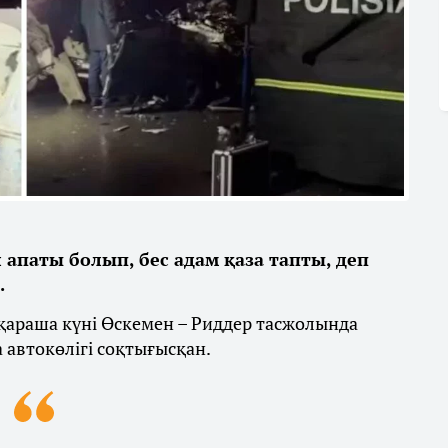
апаты болып, бес адам қаза тапты, деп
.
қараша күні Өскемен – Риддер тасжолында
a автокөлігі соқтығысқан.