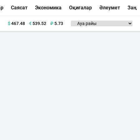
ар
Саясат
Экономика
Оқиғалар
Әлеумет
Заң
$
467.48
€
539.52
₽
5.73