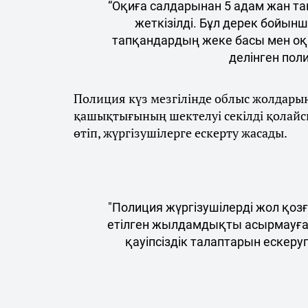
“Оқиға салдарынан 5 адам жан та
жеткізілді. Бұл дерек бойынш
тапқандардың жеке басы мен оқ
делінген пол
Полиция күз мезгілінде облыс жолдарын
қашықтығының шектелуі секілді қолайс
өтіп, жүргізушілерге ескерту жасады.
"Полиция жүргізушілерді жол қоз
етілген жылдамдықты асырмауға,
қауіпсіздік талаптарын ескеру