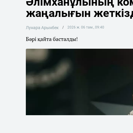
Әлімханұлының ко
жаңалығын жеткіз
Лунара Арынбек
2026 ж. 06 там., 09:40
Бәрі қайта басталды!