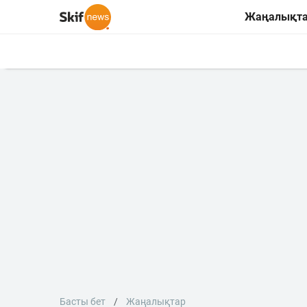
Жаңалықт
Басты бет
Жаңалықтар