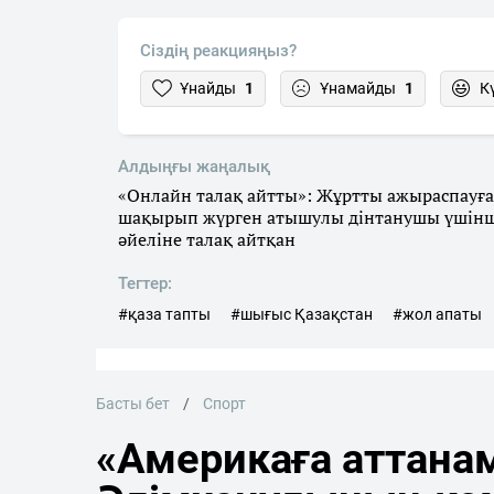
Сіздің реакцияңыз?
Ұнайды
1
Ұнамайды
1
К
Алдыңғы жаңалық
«Онлайн талақ айтты»: Жұртты ажыраспауға
шақырып жүрген атышулы дінтанушы үшін
әйеліне талақ айтқан
Тегтер:
#қаза тапты
#шығыс Қазақстан
#жол апаты
Басты бет
Спорт
«Америкаға аттана