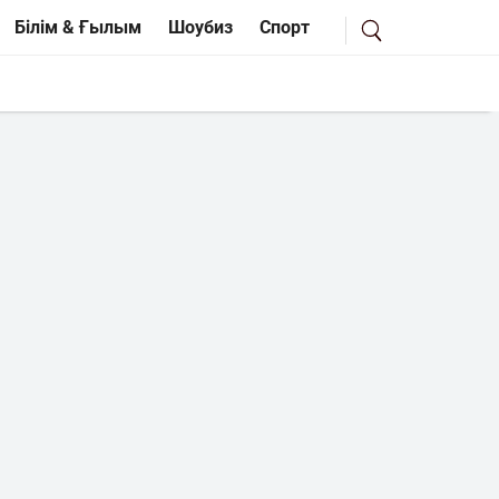
Білім & Ғылым
Шоубиз
Спорт