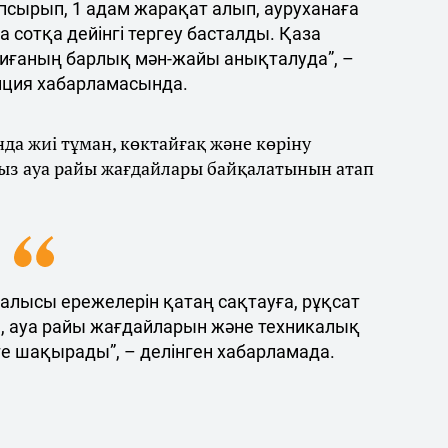
псырып, 1 адам жарақат алып, ауруханаға
а сотқа дейінгі тергеу басталды. Қаза
иғаның барлық мән-жайы анықталуда”, –
иция хабарламасында.
да жиі тұман, көктайғақ және көріну
ыз ауа райы жағдайлары байқалатынын атап
ғалысы ережелерін қатаң сақтауға, рұқсат
 ауа райы жағдайларын және техникалық
ге шақырады”, – делінген хабарламада.