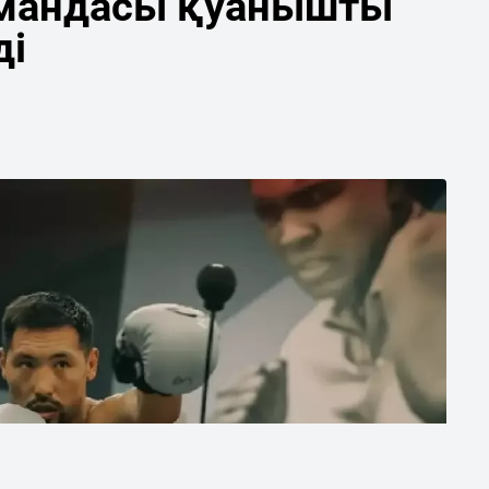
мандасы қуанышты
ді