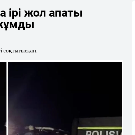
 ірі жол апаты
 жұмды
гі соқтығысқан.