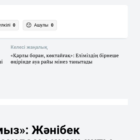
үлкілі
0
Ашулы
0
Келесі жаңалық
«Қарлы боран, көктайғақ»: Еліміздің бірнеше
ші
өңірінде ауа райы мінез танытады
мыз»: Жәнібек