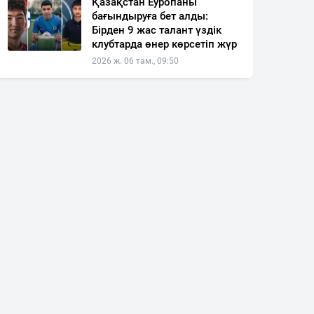
Қазақстан Еуропаны
бағындыруға бет алды:
Бірден 9 жас талант үздік
клубтарда өнер көрсетіп жүр
2026 ж. 06 там., 09:50