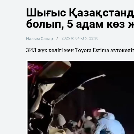
Шығыс Қазақстанда
болып, 5 адам көз
Назым Сапар
2025 ж. 04 қар., 22:30
ЗИЛ жүк көлігі мен Toyota Estima автокөлі