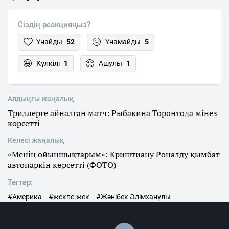
Сіздің реакцияңыз?
Ұнайды
52
Ұнамайды
5
Күлкілі
1
Ашулы
1
Алдыңғы жаңалық
Триллерге айналған матч: Рыбакина Торонтода мінез
көрсетті
Келесі жаңалық
«Менің ойыншықтарым»: Криштиану Роналду қымбат
автопаркін көрсетті (ФОТО)
Тегтер:
#Америка
#жекпе-жек
#Жәнібек Әлімханұлы