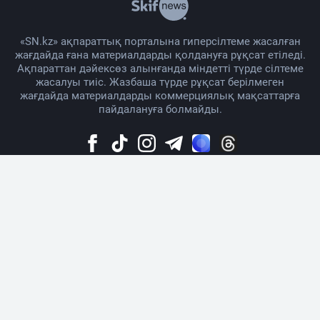
«SN.kz» ақпараттық порталына гиперсілтеме жасалған
жағдайда ғана материалдарды қолдануға рұқсат етіледі.
Ақпараттан дәйексөз алынғанда міндетті түрде сілтеме
жасалуы тиіс. Жазбаша түрде рұқсат берілмеген
жағдайда материалдарды коммерциялық мақсаттарға
пайдалануға болмайды.
Жоба жайында
Материалды қолдану тәртібі
Байланыс
Жарнама