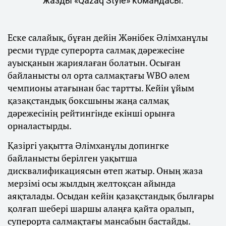
жазды «Qazaq Style» командасы.
Еске салайық, бұған дейін Жәнібек Әлімханұлы
ресми түрде суперорта салмақ дәрежесіне
ауысқанын жариялаған болатын. Осыған
байланысты ол орта салмақтағы WBO әлем
чемпионы атағынан бас тартты. Кейін ұйым
қазақстандық боксшыны жаңа салмақ
дәрежесінің рейтингінде екінші орынға
орналастырды.
Қазіргі уақытта Әлімханұлы допингке
байланысты берілген уақытша
дисквалификациясын өтеп жатыр. Оның жаза
мерзімі осы жылдың желтоқсан айында
аяқталады. Осыдан кейін қазақстандық былғары
қолғап шебері шаршы алаңға қайта оралып,
суперорта салмақтағы мансабын бастайды.