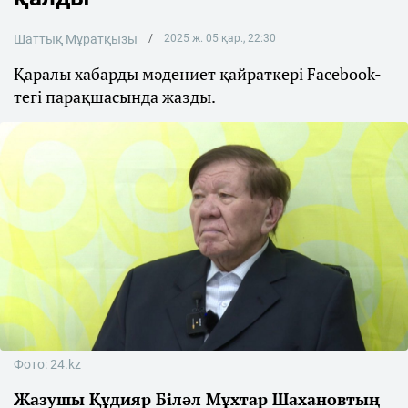
Шаттық Мұратқызы
2025 ж. 05 қар., 22:30
Қаралы хабарды мәдениет қайраткері Facebook-
тегі парақшасында жазды.
Фото: 24.kz
Жазушы Құдияр Біләл Мұхтар Шахановтың