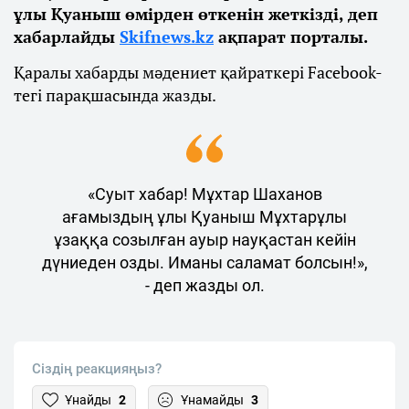
ұлы Қуаныш өмірден өткенін жеткізді, деп
хабарлайды
Skifnews.kz
ақпарат порталы.
Қаралы хабарды мәдениет қайраткері Facebook-
тегі парақшасында жазды.
«Суыт хабар! Мұхтар Шаханов
ағамыздың ұлы Қуаныш Мұхтарұлы
ұзаққа созылған ауыр науқастан кейін
дүниеден озды. Иманы саламат болсын!»,
- деп жазды ол.
Сіздің реакцияңыз?
Ұнайды
2
Ұнамайды
3