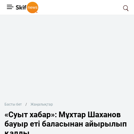
Басты бет
Жаңалықтар
«Суыт хабар»: Мұхтар Шаханов
бауыр еті баласынан айырылып
қалды