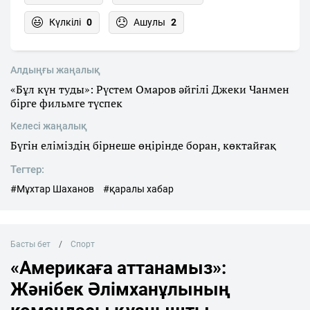
Күлкілі
0
Ашулы
2
Алдыңғы жаңалық
«Бұл күн туды»: Рүстем Омаров әйгілі Джеки Чанмен
бірге фильмге түспек
Келесі жаңалық
Бүгін еліміздің бірнеше өңірінде боран, көктайғақ
Тегтер:
#Мұхтар Шаханов
#қаралы хабар
Басты бет
Спорт
«Америкаға аттанамыз»:
Жәнібек Әлімханұлының