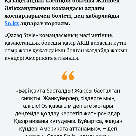
Қазақстандық кәсіпқой боксшы Жәнібек
Әлімханұлының командасы алдағы
жоспарларымен бөлісті, деп хабарлайды
Sn.kz
ақпарат порталы.
«Qazaq Style» командасының мәліметінше,
қазақстандық боксшы қазір АҚШ визасын күтіп
отыр және құжат дайын болған жағдайда жақын
күндері Америкаға аттанады.
«Бәрі қайта басталды! Жақсы басталған
сияқты. Жанкүйерлер, сіздерге мың
алғыс! Өз қазағым деп өте жоғары
деңгейде қолдау көрсетіп жатырсыздар.
Қазір визаны күтудеміз. Бұйыртса, жақын
күндері Америкаға аттанамыз», – деп