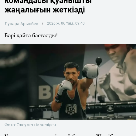
командасы қуанышты
жаңалығын жеткізді
Лунара Арынбек
2026 ж. 06 там., 09:40
Бәрі қайта басталды!
Фото: Әлеуметтік желіден