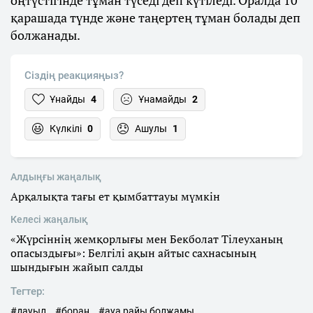
оңтүстігінде тұман түседі деп күтіледі. Оралда 10
қарашада түнде және таңертең тұман болады деп
болжанады.
Сіздің реакцияңыз?
Ұнайды
4
Ұнамайды
2
Күлкілі
0
Ашулы
1
Алдыңғы жаңалық
Арқалықта тағы ет қымбаттауы мүмкін
Келесі жаңалық
«Жүрсіннің жемқорлығы мен Бекболат Тілеуханың
опасыздығы»: Белгілі ақын айтыс сахнасының
шындығын жайып салды
Тегтер:
#дауыл
#боран
#ауа райы болжамы