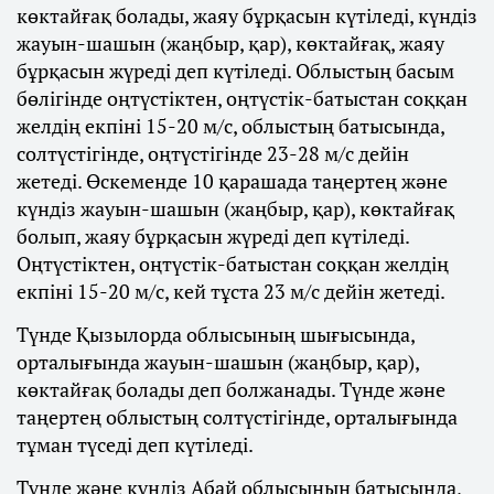
көктайғақ болады, жаяу бұрқасын күтіледі, күндіз
жауын-шашын (жаңбыр, қар), көктайғақ, жаяу
бұрқасын жүреді деп күтіледі. Облыстың басым
бөлігінде оңтүстіктен, оңтүстік-батыстан соққан
желдің екпіні 15-20 м/с, облыстың батысында,
солтүстігінде, оңтүстігінде 23-28 м/с дейін
жетеді. Өскеменде 10 қарашада таңертең және
күндіз жауын-шашын (жаңбыр, қар), көктайғақ
болып, жаяу бұрқасын жүреді деп күтіледі.
Оңтүстіктен, оңтүстік-батыстан соққан желдің
екпіні 15-20 м/с, кей тұста 23 м/с дейін жетеді.
Түнде Қызылорда облысының шығысында,
орталығында жауын-шашын (жаңбыр, қар),
көктайғақ болады деп болжанады. Түнде және
таңертең облыстың солтүстігінде, орталығында
тұман түседі деп күтіледі.
Түнде және күндіз Абай облысының батысында,