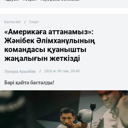
Басты бет
Спорт
«Америкаға аттанамыз»:
Жәнібек Әлімханұлының
командасы қуанышты
жаңалығын жеткізді
Лунара Арынбек
2026 ж. 06 там., 09:40
Бәрі қайта басталды!