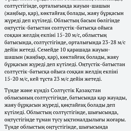
солтүстігінде, орталығында жауын-шашын
(жаңбыр, қар), көктайғақ болады, жаяу бұрқасын
жүреді деп күтіледі. Облыстың басым бөлігінде
оңтүстік-батыстан солтүстік-батысқа ойыса
соққан желдің екпіні 15-20 м/с, облыстың
батысында, солтүстігінде, орталығында 23-28 м/с
дейін жетеді. Семейде 10 қарашада жауын-
шашын (жаңбыр, қар), көктайғақ болады, жаяу
бұрқасын жүреді деп күтіледі. Оңтүстік-батыстан
солтүстік-батысқа ойыса соққан желдің екпіні
15-20 м/с, кей тұста 23 м/с дейін жетеді.
Түнде және күндіз Солтүстік Қазақстан
облысының солтүстігінде, батысында қар жауады,
жаяу бұрқасын жүреді, қөқтайғақ болады деп
күтіледі. Облыстың солтүстігінде, шығысында,
оңтүстігінде тұман түсу ықтималдылығы жоғары.
Түнде облыстың оңтүстігінде, шығысында