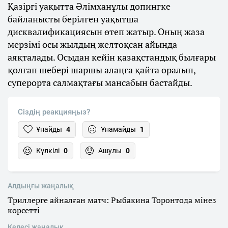
Қазіргі уақытта Әлімханұлы допингке
байланысты берілген уақытша
дисквалификациясын өтеп жатыр. Оның жаза
мерзімі осы жылдың желтоқсан айында
аяқталады. Осыдан кейін қазақстандық былғары
қолғап шебері шаршы алаңға қайта оралып,
суперорта салмақтағы мансабын бастайды.
Сіздің реакцияңыз?
Ұнайды
4
Ұнамайды
1
Күлкілі
0
Ашулы
0
Алдыңғы жаңалық
Триллерге айналған матч: Рыбакина Торонтода мінез
көрсетті
Келесі жаңалық