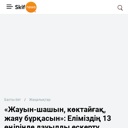
Басты бет
Жаңалықтар
«Жауын-шашын, көктайғақ,
жаяу бұрқасын»: Еліміздің 13
өңірінде дауылды ескерту