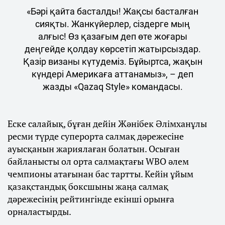
«Бәрі қайта басталды! Жақсы басталған
сияқты. Жанкүйерлер, сіздерге мың
алғыс! Өз қазағым деп өте жоғары
деңгейде қолдау көрсетіп жатырсыздар.
Қазір визаны күтудеміз. Бұйыртса, жақын
күндері Америкаға аттанамыз», – деп
жазды «Qazaq Style» командасы.
Еске салайық, бұған дейін Жәнібек Әлімханұлы
ресми түрде суперорта салмақ дәрежесіне
ауысқанын жариялаған болатын. Осыған
байланысты ол орта салмақтағы WBO әлем
чемпионы атағынан бас тартты. Кейін ұйым
қазақстандық боксшыны жаңа салмақ
дәрежесінің рейтингінде екінші орынға
орналастырды.