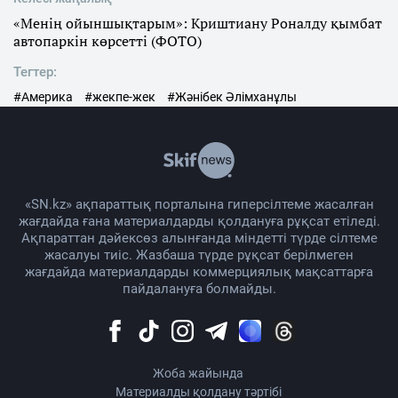
«Менің ойыншықтарым»: Криштиану Роналду қымбат
автопаркін көрсетті (ФОТО)
Тегтер:
#Америка
#жекпе-жек
#Жәнібек Әлімханұлы
«SN.kz» ақпараттық порталына гиперсілтеме жасалған
жағдайда ғана материалдарды қолдануға рұқсат етіледі.
Ақпараттан дәйексөз алынғанда міндетті түрде сілтеме
жасалуы тиіс. Жазбаша түрде рұқсат берілмеген
жағдайда материалдарды коммерциялық мақсаттарға
пайдалануға болмайды.
Жоба жайында
Материалды қолдану тәртібі