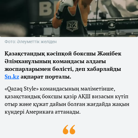
Фото: Әлеуметтік желіден
Қазақстандық кәсіпқой боксшы Жәнібек
Әлімханұлының командасы алдағы
жоспарларымен бөлісті, деп хабарлайды
Sn.kz
ақпарат порталы.
«Qazaq Style» командасының мәліметінше,
қазақстандық боксшы қазір АҚШ визасын күтіп
отыр және құжат дайын болған жағдайда жақын
күндері Америкаға аттанады.