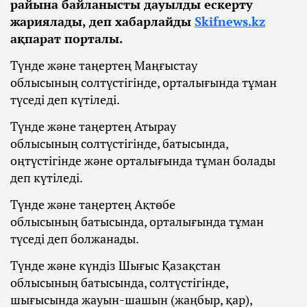
райына байланысты дауылды ескерту
жариялады, деп хабарлайды
Skifnews.kz
ақпарат порталы.
Түнде және таңертең Маңғыстау
облысының солтүстігінде, орталығында тұман
түседі деп күтіледі.
Түнде және таңертең Атырау
облысының солтүстігінде, батысында,
оңтүстігінде және орталығында тұман болады
деп күтіледі.
Түнде және таңертең Ақтөбе
облысының батысында, орталығында тұман
түседі деп болжанады.
Түнде және күндіз Шығыс Қазақстан
облысының батысында, солтүстігінде,
шығысында жауын-шашын (жаңбыр, қар),