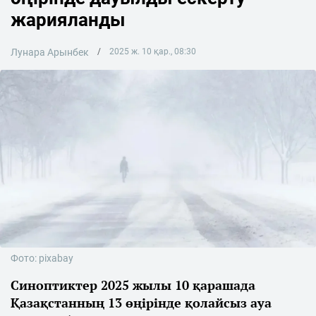
жарияланды
Лунара Арынбек
2025 ж. 10 қар., 08:30
Фото: pixabay
Синоптиктер 2025 жылы 10 қарашада
Қазақстанның 13 өңірінде қолайсыз ауа