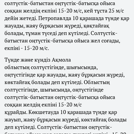
солтүстік-батыстан оңтүстік-батысқа ойыса
соққан желдің екпіні 15-20 м/с, кей тұста 25 м/с
дейін жетеді. Петропавлда 10 қарашада түнде қар
жауады, жаяу бұрқасын жүреді, қөқтайғақ
болады, тұман түседі деп күтіледі. Солтүстік-
батыстан оңтүстік-батысқа ойыса жел соғады,
екпіні - 15-20 м/с.
Түнде және күндіз Ақмола
облыстың солтүстігінде, шығысында,
оңтүстігінде қар жауады, жаяу бұрқасын жүреді,
көктайғақ болады деп күтіледі. Облыстың
солтүстігінде, шығысында, оңтүстігінде
солтүстік-батыстан оңтүстік-батысқа ойыса
соққан желдің екпіні 15-20 м/с
құрайды. Көкшетауда 10 қарашада түнде қар
жауып, жаяу бұрқасын жүреді, көктайғақ болады
деп күтіледі. Солтүстік-батыстан оңтүстік-