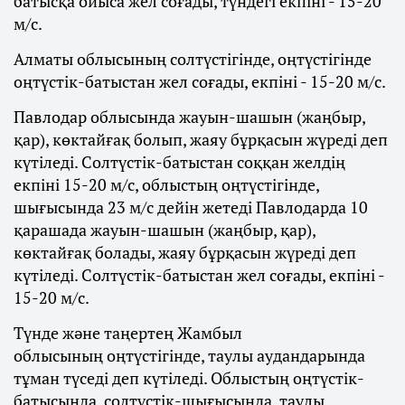
батысқа ойыса жел соғады, түндегі екпіні - 15-20
м/с.
Алматы облысының солтүстігінде, оңтүстігінде
оңтүстік-батыстан жел соғады, екпіні - 15-20 м/с.
Павлодар облысында жауын-шашын (жаңбыр,
қар), көктайғақ болып, жаяу бұрқасын жүреді деп
күтіледі. Солтүстік-батыстан соққан желдің
екпіні 15-20 м/с, облыстың оңтүстігінде,
шығысында 23 м/с дейін жетеді Павлодарда 10
қарашада жауын-шашын (жаңбыр, қар),
көктайғақ болады, жаяу бұрқасын жүреді деп
күтіледі. Солтүстік-батыстан жел соғады, екпіні -
15-20 м/с.
Түнде және таңертең Жамбыл
облысының оңтүстігінде, таулы аудандарында
тұман түседі деп күтіледі. Облыстың оңтүстік-
батысында, солтүстік-шығысында, таулы