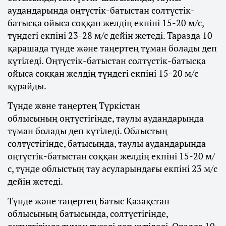
аудандарында оңтүстік-батыстан солтүстік-
батысқа ойыса соққан желдің екпіні 15-20 м/с,
түндегі екпіні 23-28 м/с дейін жетеді. Таразда 10
қарашада түнде және таңертең тұман болады деп
күтіледі. Оңтүстік-батыстан солтүстік-батысқа
ойыса соққан желдің түндегі екпіні 15-20 м/с
құрайды.
Түнде және таңертең Түркістан
облысының оңтүстігінде, таулы аудандарында
тұман болады деп күтіледі. Облыстың
солтүстігінде, батысында, таулы аудандарында
оңтүстік-батыстан соққан желдің екпіні 15-20 м/
с, түнде облыстың тау асуларындағы екпіні 23 м/с
дейін жетеді.
Түнде және таңертең Батыс Қазақстан
облысының батысында, солтүстігінде,