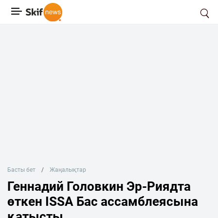
Басты бет
Жаңалықтар
Геннадий Головкин Эр-Риядта
өткен ISSA Бас ассамблеясына
қатысты