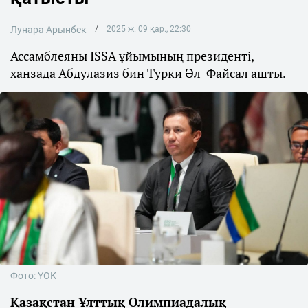
Лунара Арынбек
2025 ж. 09 қар., 22:30
Ассамблеяны ISSA ұйымының президенті,
ханзада Абдулазиз бин Турки Әл-Файсал ашты.
Фото: ҰОК
Қазақстан Ұлттық Олимпиадалық