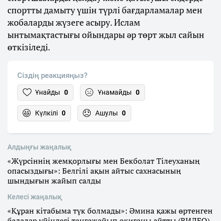
спортты дамыту үшін түрлі бағдарламалар мен
жобаларды жүзеге асыру. Ислам
ынтымақтастығы ойындары әр төрт жыл сайын
өткізіледі.
Сіздің реакцияңыз?
Ұнайды
0
Ұнамайды
0
Күлкілі
0
Ашулы
0
Алдыңғы жаңалық
«Жүрсіннің жемқорлығы мен Бекболат Тілеуханың
опасыздығы»: Белгілі ақын айтыс сахнасының
шындығын жайып салды
Келесі жаңалық
«Құран кітабыма түк болмады»: Әмина қажы өртенген
балалар үйіндегі таңғажайып оқиғаны айтты (ВИДЕО)