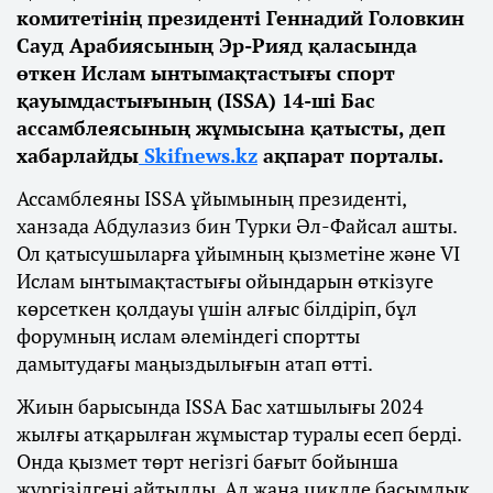
комитетінің президенті Геннадий Головкин
Сауд Арабиясының Эр-Рияд қаласында
өткен Ислам ынтымақтастығы спорт
қауымдастығының (ISSA) 14-ші Бас
ассамблеясының жұмысына қатысты, деп
хабарлайды
Skifnews.kz
ақпарат порталы.
Ассамблеяны ISSA ұйымының президенті,
ханзада Абдулазиз бин Турки Әл-Файсал ашты.
Ол қатысушыларға ұйымның қызметіне және VI
Ислам ынтымақтастығы ойындарын өткізуге
көрсеткен қолдауы үшін алғыс білдіріп, бұл
форумның ислам әлеміндегі спортты
дамытудағы маңыздылығын атап өтті.
Жиын барысында ISSA Бас хатшылығы 2024
жылғы атқарылған жұмыстар туралы есеп берді.
Онда қызмет төрт негізгі бағыт бойынша
жүргізілгені айтылды. Ал жаңа циклде басымдық