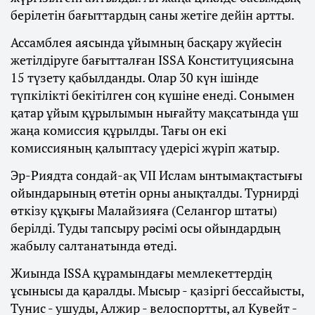
берілетін бағыттардың саны жетіге дейін артты.
Ассамблея аясында ұйымның басқару жүйесін
жетілдіруге бағытталған ISSA Конституциясына
15 түзету қабылданды. Олар 30 күн ішінде
түпкілікті бекітілген соң күшіне енеді. Сонымен
қатар ұйым құрылымын нығайту мақсатында үш
жаңа комиссия құрылды. Тағы он екі
комиссияның қалыптасу үдерісі жүріп жатыр.
Эр-Риядта сондай-ақ VII Ислам ынтымақтастығы
ойындарының өтетін орны анықталды. Турнирді
өткізу құқығы Малайзияға (Селангор штаты)
берілді. Туды тапсыру рәсімі осы ойындардың
жабылу салтанатында өтеді.
Жиында ISSA құрамындағы мемлекеттердің
ұсынысы да қаралды. Мысыр - қазіргі бессайысты,
Тунис - ушуды, Алжир - велоспортты, ал Кувейт -