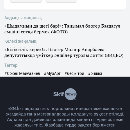
Алдыңғы жаңалық
«Шыдамның да шегі бар!»: Танымал блогер Бағдагүл
емшіні сотқа бермек (ФОТО)
Келесі жаңалық
«Біліктілік керек!»: Блогер Мөлдір Анарбаева
депутаттыққа үміткер әншілер туралы айтты (ВИДЕО)
Тегтер:
#Сәкен Майғазиев
#МузАрт
#бесік той
#әншісі
«SN.kz» ақпараттық порталына гиперсілтеме жасалған
жағдайда ғана материалдарды қолдануға рұқсат етіледі.
Ақпараттан дәйексөз алынғанда міндетті түрде сілтеме
жасалуы тиіс. Жазбаша түрде рұқсат берілмеген