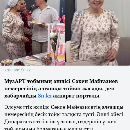
коллаж: Sn.kz
МузАРТ тобының әншісі Сәкен Майғазиев
немересінің алғашқы тойын жасады, деп
хабарлайды
Sn.kz
ақпарат порталы.
Әлеуметтік желіде Сәкен Майғазиевтің алғашқы
немересінің бесік тойы талқыға түсті. Әнші әйелі
Динараға тәтті бәліш ұсынып, өздерінің үлкен
тойларының болмағанын мәлім етті.