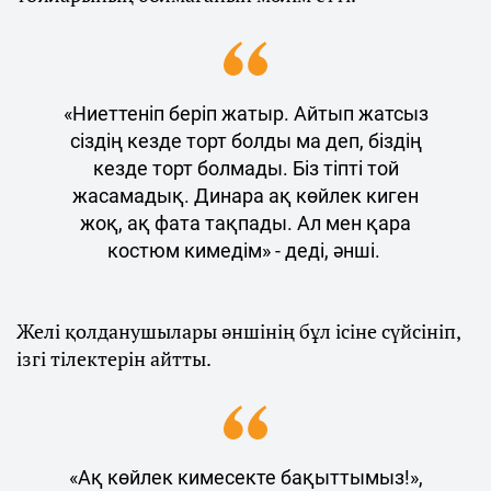
«Ниеттеніп беріп жатыр. Айтып жатсыз
сіздің кезде торт болды ма деп, біздің
кезде торт болмады. Біз тіпті той
жасамадық. Динара ақ көйлек киген
жоқ, ақ фата тақпады. Ал мен қара
костюм кимедім» - деді, әнші.
Желі қолданушылары әншінің бұл ісіне сүйсініп,
ізгі тілектерін айтты.
«Ақ көйлек кимесекте бақыттымыз!»,