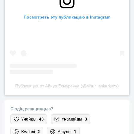
Посмотреть эту публикацию в Instagram
Публикация от Айнур Есмурзина (@ainur_askarkyzy)
Сіздің реакцияңыз?
Ұнайды
43
Ұнамайды
3
Күлкілі
2
Ашулы
1