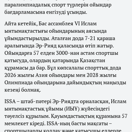
паралимпиадалық спорт түрлерін ойындар
бағдарламасына енгізуді ұсынды.
Айта кетейік, Бас ассамблея VI Ислам
ынтымақтастығы ойындарының аясында
ұйымдастырылды. Аталған дода 7-21 қараша
аралығында Эр-Рияд қаласында өтіп жатыр.
Ойындарға 57 елден 3000-нан астам спортшы
қатысуда, олардың қатарында Қазақстан
құрамасы да бар. Бұл көпсалалы спорттық дода
2026 жылғы Азия ойындары мен 2028 жылғы
Олимпиада ойындарына дайындықтың маңызды
кезеңі болмақ.
ISSA – штаб-пәтері Эр-Риядта орналасқан, Ислам
ынтымақтастық ұйымы (ИЫҰ) жүйесіндегі
тәуелсіз құрылым. Қауымдастықтың құрамына 57
мемлекет кіреді. ISSA-ның басты мақсаты –
спортшыларды қолдау және қатысушы елдерде