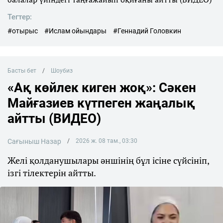
Тегтер:
#отырыс
#Ислам ойындары
#Геннадий Головкин
Басты бет
Шоубиз
«Ақ көйлек киген жоқ»: Сәкен
Майғазиев күтпеген жаңалық
айтты (ВИДЕО)
Сағыныш Назар
2026 ж. 08 там., 03:30
Желі қолданушылары әншінің бұл ісіне сүйсініп,
ізгі тілектерін айтты.