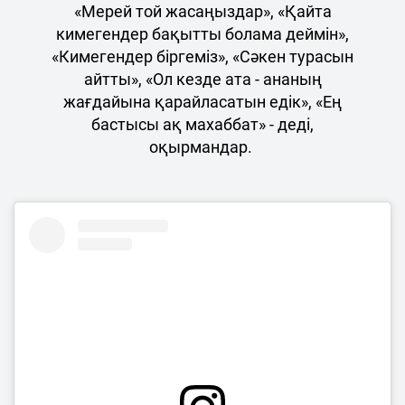
«Мерей той жасаңыздар», «Қайта
кимегендер бақытты болама деймін»,
«Кимегендер біргеміз», «Сәкен турасын
айтты», «Ол кезде ата - ананың
жағдайына қарайласатын едік», «Ең
бастысы ақ махаббат» - деді,
оқырмандар.