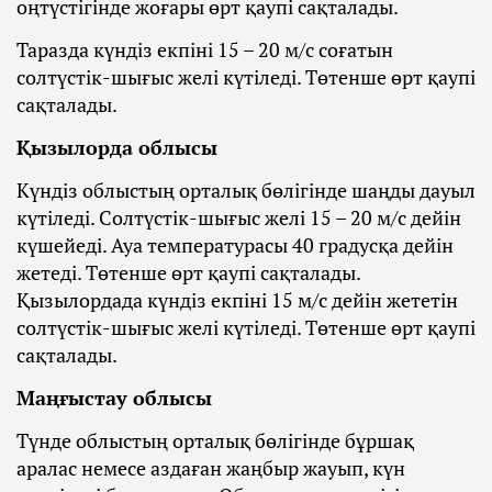
оңтүстігінде жоғары өрт қаупі сақталады.
Таразда күндіз екпіні 15 – 20 м/с соғатын
солтүстік-шығыс желі күтіледі. Төтенше өрт қаупі
сақталады.
Қызылорда облысы
Күндіз облыстың орталық бөлігінде шаңды дауыл
күтіледі. Солтүстік-шығыс желі 15 – 20 м/с дейін
күшейеді. Ауа температурасы 40 градусқа дейін
жетеді. Төтенше өрт қаупі сақталады.
Қызылордада күндіз екпіні 15 м/с дейін жететін
солтүстік-шығыс желі күтіледі. Төтенше өрт қаупі
сақталады.
Маңғыстау облысы
Түнде облыстың орталық бөлігінде бұршақ
аралас немесе аздаған жаңбыр жауып, күн