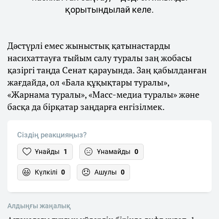
қорытындылай келе.
Дәстүрлі емес жыныстық қатынастарды
насихаттауға тыйым салу туралы заң жобасы
қазіргі таңда Сенат қарауында. Заң қабылданған
жағдайда, ол «Бала құқықтары туралы»,
«Жарнама туралы», «Масс-медиа туралы» және
басқа да бірқатар заңдарға енгізілмек.
Сіздің реакцияңыз?
Ұнайды
1
Ұнамайды
0
Күлкілі
0
Ашулы
0
Алдыңғы жаңалық