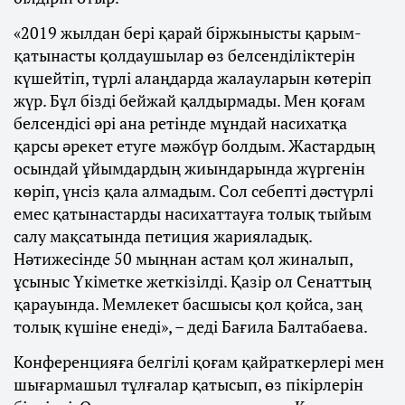
«2019 жылдан бері қарай біржынысты қарым-
қатынасты қолдаушылар өз белсенділіктерін
күшейтіп, түрлі алаңдарда жалауларын көтеріп
жүр. Бұл бізді бейжай қалдырмады. Мен қоғам
белсендісі әрі ана ретінде мұндай насихатқа
қарсы әрекет етуге мәжбүр болдым. Жастардың
осындай ұйымдардың жиындарында жүргенін
көріп, үнсіз қала алмадым. Сол себепті дәстүрлі
емес қатынастарды насихаттауға толық тыйым
салу мақсатында петиция жарияладық.
Нәтижесінде 50 мыңнан астам қол жиналып,
ұсыныс Үкіметке жеткізілді. Қазір ол Сенаттың
қарауында. Мемлекет басшысы қол қойса, заң
толық күшіне енеді», – деді Бағила Балтабаева.
Конференцияға белгілі қоғам қайраткерлері мен
шығармашыл тұлғалар қатысып, өз пікірлерін