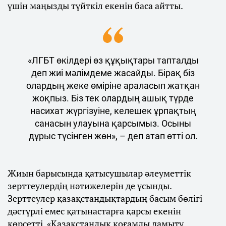
үшін маңызды түйткіл екенін баса айтты.
«ЛГБТ өкілдері өз құқықтары тапталды
деп жиі мәлімдеме жасайды. Бірақ біз
олардың жеке өміріне араласып жатқан
жоқпыз. Біз тек олардың ашық түрде
насихат жүргізуіне, келешек ұрпақтың
санасын улауына қарсымыз. Осыны
дұрыс түсінген жөн», – деп атап өтті ол.
Жиын барысында қатысушылар әлеуметтік
зерттеулердің нәтижелерін де ұсынды.
Зерттеулер қазақстандықтардың басым бөлігі
дәстүрлі емес қатынастарға қарсы екенін
көрсетті. «Қазақстандық қоғамды дамыту