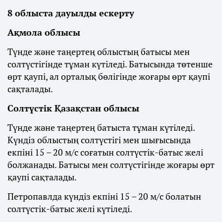
8 облыста дауылды ескерту
Ақмола облысы
Түнде және таңертең облыстың батысы мен
солтүстігінде тұман күтіледі. Батысында төтенше
өрт қаупі, ал орталық бөлігінде жоғары өрт қаупі
сақталады.
Солтүстік Қазақстан облысы
Түнде және таңертең батыста тұман күтіледі.
Күндіз облыстың солтүстігі мен шығысында
екпіні 15 – 20 м/с соғатын солтүстік-батыс желі
болжанады. Батысы мен солтүстігінде жоғары өрт
қаупі сақталады.
Петропавлда күндіз екпіні 15 – 20 м/с болатын
солтүстік-батыс желі күтіледі.