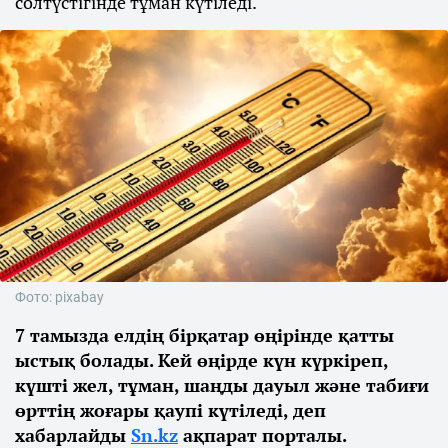
солтүстігінде тұман күтіледі.
Фото: pixabay
7 тамызда елдің бірқатар өңірінде қатты
ыстық болады. Кей өңірде күн күркіреп,
күшті жел, тұман, шаңды дауыл және табиғи
өрттің жоғары қаупі күтіледі, деп
хабарлайды
Sn.kz
ақпарат порталы.