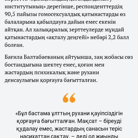
институтының» дерегінше, респонденттердің
90,5 пайызы гомосексуалдық қатынастарды өз
балаларына қабылдауға дайын емес екенін
айтқан. Ал халықаралық зерттеулерде мұндай
қатынастардың «ақталу деңгейі» небәрі 2,2 балл
болған.
Бағила Балтабаеваның айтуынша, заң жобасы сөз
бостандығына шектеу емес, қоғам мен
жастардың психикалық және рухани
денсаулығын қорғауға бағытталған.
«Бұл бастама ұлттың рухани қауіпсіздігін
қорғауға бағытталған. Мақсат – біреуді
қудалау емес, жастардың санасын теріс
насихаттан сақтау, – деді ол жиынды