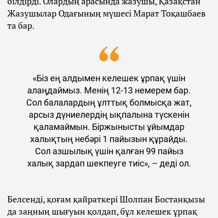
білдірді. Олардың арасында жазушы, Қазақстан
Жазушылар Одағының мүшесі Марат Тоқашбаев
та бар.
«Біз ең алдымен келешек ұрпақ үшін
алаңдаймыз. Менің 12-13 немерем бар.
Сол балалардың ұлттық болмысқа жат,
арсыз дүниелердің ықпалына түскенін
қаламаймын. Біржынысты ұйымдар
халықтың небәрі 1 пайызын құрайды.
Сол азшылық үшін қалған 99 пайыз
халық зардап шекпеуге тиіс», – деді ол.
Белсенді, қоғам қайраткері Шолпан Бостанқызы
да заңның шығуын қолдап, бұл келешек ұрпақ