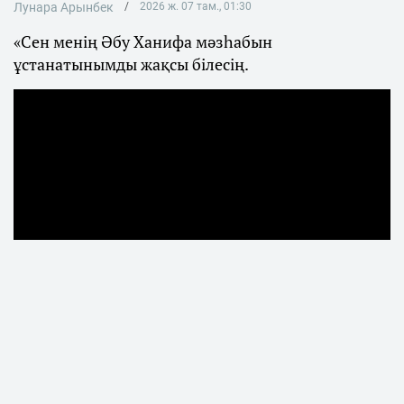
Лунара Арынбек
2026 ж. 07 там., 01:30
«Сен менің Әбу Ханифа мәзһабын
ұстанатынымды жақсы білесің.
Қаңтар оқиғасынан кейін көпшілік
назарынан тыс қалған Мәжілістің бұрынғы
депутаты Бекболат Тілеухан журналист
Аман Тасығанға берген сұхбатында қоғамда