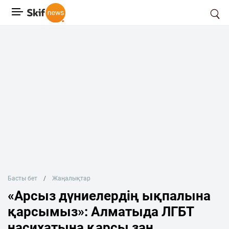
Басты бет
Жаңалықтар
«Арсыз дүниелердің ықпалына
қарсымыз»: Алматыда ЛГБТ
насихатына қарсы заң