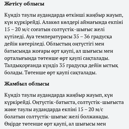
Жетісу облысы
Күндіз таулы аудандарда өткінші жаңбыр жауып,
күн күркірейді. Алакөл көлдері аймағында екпіні
15 – 20 м/с соғатын солтүстік-шығыс желі
күтіледі. Ауа температурасы 35 – 36 градусқа
дейін көтеріледі. Облыстың оңтүстігі мен
батысында жоғары өрт қаупі, ал шығысы мен
орталығында төтенше өрт қаупі сақталады.
Талдықорғанда күндіз 35 градусқа дейін ыстық
болады. Төтенше өрт қаупі сақталады.
Жамбыл облысы
Күндіз таулы аудандарда жаңбыр жауып, күн
күркірейді. Оңтүстік-батыста, солтүстік-шығыста
және таулы аудандарда екпіні 15 – 20 м/с
болатын солтүстік-шығыс желі болжанады.
Өңірде төтенше өрт қаупі, ал шығысы мен