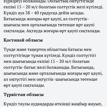
күркіреуі болжанады. Облыстың оңтүстігінде
екпіні 15 – 20 м/с болатын солтүстік желі күтіледі.
Күндіз ауа 38 – 40 градусқа дейін ысиды.
Батысында жоғары өрт қаупі, ал солтүстік-
шығысы мен орталығында төтенше өрт қаупі
сақталады. Ақтауда жоғары өрт қаупі сақталады.
Қостанай облысы
Түнде және таңертең облыстың батысы мен
солтүстігінде тұман күтіледі. Күндіз солтүстігі
мен шығысында екпіні 15 – 20 м/с болатын
солтүстік-батыс желі болжанады. Батысында,
шығысында және орталығында жоғары өрт қаупі,
ал оңтүстігі мен оңтүстік-шығысында төтенше
өрт қаупі сақталады.
Түркістан облысы
Күндіз таулы аудандарда өткінші жаңбыр жауып,