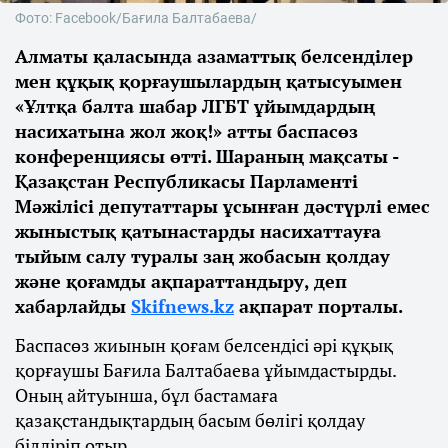
Фото: Facebook/Бағила Балтабаева/
Алматы қаласында азаматтық белсенділер
мен құқық қорғаушылардың қатысуымен
«Ұлтқа балта шабар ЛГБТ ұйымдардың
насихатына жол жоқ!» атты баспасөз
конференциясы өтті. Шараның мақсаты -
Қазақстан Республикасы Парламенті
Мәжілісі депутаттары ұсынған дәстүрлі емес
жыныстық қатынастарды насихаттауға
тыйым салу туралы заң жобасын қолдау
және қоғамды ақпараттандыру, деп
хабарлайды
Skifnews.kz
ақпарат порталы.
Баспасөз жиынын қоғам белсендісі әрі құқық
қорғаушы Бағила Балтабаева ұйымдастырды.
Оның айтуынша, бұл бастамаға
қазақстандықтардың басым бөлігі қолдау
білдіріп отыр.