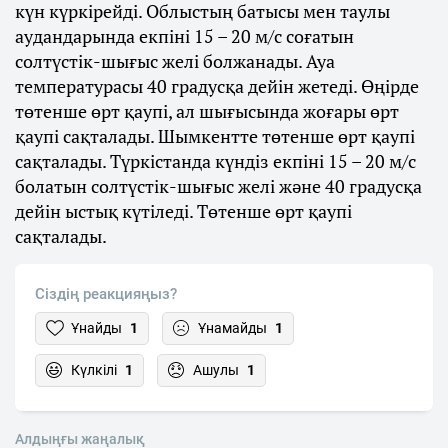
күн күркірейді. Облыстың батысы мен таулы
аудандарында екпіні 15 – 20 м/с соғатын
солтүстік-шығыс желі болжанады. Ауа
температурасы 40 градусқа дейін жетеді. Өңірде
төтенше өрт қаупі, ал шығысында жоғары өрт
қаупі сақталады. Шымкентте төтенше өрт қаупі
сақталады. Түркістанда күндіз екпіні 15 – 20 м/с
болатын солтүстік-шығыс желі және 40 градусқа
дейін ыстық күтіледі. Төтенше өрт қаупі
сақталады.
Сіздің реакцияңыз?
Ұнайды
1
Ұнамайды
1
Күлкілі
1
Ашулы
1
Алдыңғы жаңалық