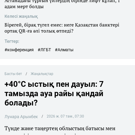
Астанадағы тұрғын үйлердің бірінде лифт құлап, 1
адам мерт болды
Келесі жаңалық
Бірегей, бірақ түгел емес: неге Қазақстан банктері
ортақ QR-ға әлі толық өтпеді?
Тегтер:
#конференция
#ЛГБТ
#Алматы
Басты бет
Жаңалықтар
+40°C ыстық пен дауыл: 7
тамызда ауа райы қандай
болады?
Лунара Арынбек
2026 ж. 07 там., 07:30
Түнде және таңертең облыстың батысы мен