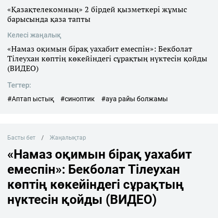
«Қазақтелекомның» 2 бірдей қызметкері жұмыс
барысында қаза тапты
Келесі жаңалық
«Намаз оқимын бірақ уахабит емеспін»: Бекболат
Тілеухан көптің көкейіндегі сұрақтың нүктесін қойды
(ВИДЕО)
Тегтер:
#Аптап ыстық
#синоптик
#ауа райы болжамы
Басты бет
Жаңалықтар
«Намаз оқимын бірақ уахабит
емеспін»: Бекболат Тілеухан
көптің көкейіндегі сұрақтың
нүктесін қойды (ВИДЕО)