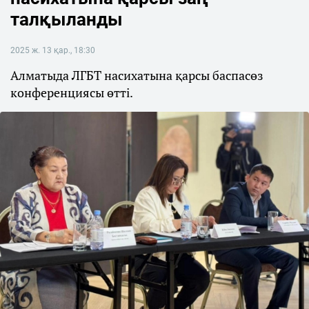
талқыланды
2025 ж. 13 қар., 18:30
Алматыда ЛГБТ насихатына қарсы баспасөз
конференциясы өтті.