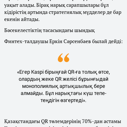
уақыт алады. Бірақ нарық сарапшылары бұл
кідірістің артында стратегиялық мүдделер де бар
екенін айтады.
Бәсекелестіктің тасасындағы шындық
Финтех-талдаушы Еркін Сәрсенбаев былай дейді:
«Егер Kaspi бірыңғай QR-ға толық өтсе,
олардың жеке QR желісі бұрынғыдай
монополиялық артықшылық бере
алмайды. Бұл нарықтағы күш тепе-
теңдігін өзгертеді».
Қазақстандағы QR төлемдерінің 70%-дан астамы