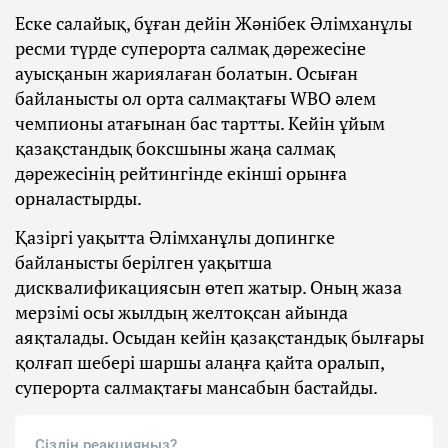
Еске салайық, бұған дейін Жәнібек Әлімханұлы
ресми түрде суперорта салмақ дәрежесіне
ауысқанын жариялаған болатын. Осыған
байланысты ол орта салмақтағы WBO әлем
чемпионы атағынан бас тартты. Кейін ұйым
қазақстандық боксшыны жаңа салмақ
дәрежесінің рейтингінде екінші орынға
орналастырды.
Қазіргі уақытта Әлімханұлы допингке
байланысты берілген уақытша
дисквалификациясын өтеп жатыр. Оның жаза
мерзімі осы жылдың желтоқсан айында
аяқталады. Осыдан кейін қазақстандық былғары
қолғап шебері шаршы алаңға қайта оралып,
суперорта салмақтағы мансабын бастайды.
Сіздің реакцияңыз?