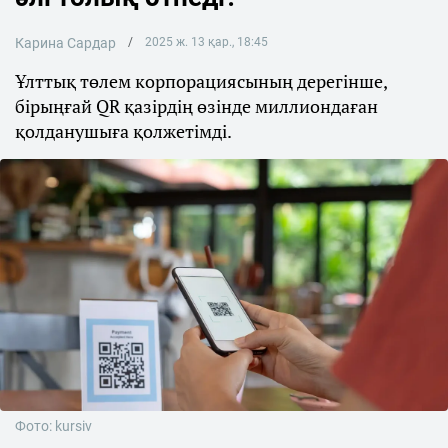
Карина Сардар
2025 ж. 13 қар., 18:45
Ұлттық төлем корпорациясының дерегінше,
бірыңғай QR қазірдің өзінде миллиондаған
қолданушыға қолжетімді.
Фото: kursiv