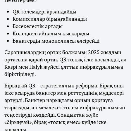
Не өзгермек?
QR төлемдері арзандайды
Комиссиялар бірыңғайланады
Бәсекелестік артады
Көлеңкелі айналым қысқарады
Банктердің монополиясы әлсірейді
Сарапшылардың ортақ болжамы: 2025 жылдың
ортасына қарай ортақ QR толық іске қосылады, ал
Kaspi мен Halyk жүйесі ұлттық инфрақұрылымға
біріктіріледі.
Бірыңғай QR – стратегиялық реформа. Бірақ оны
іске асыруда банктер мен реттеушінің мүдделері
әртүрлі. Банктер нарықтағы орнын қорғауға
тырысады, ал мемлекет төлем инфрақұрылымын
теңестіруді көздейді. Сондықтан жүйе
«бірыңғай», бірақ «толық емес» күйде іске
қосылды.