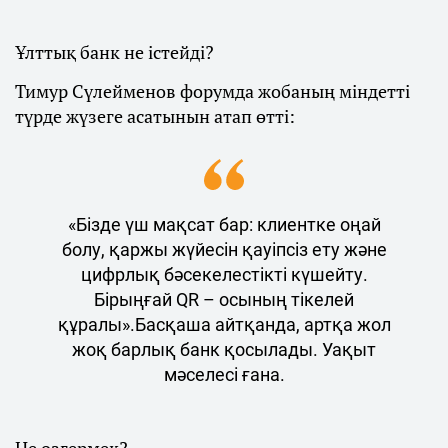
Ұлттық банк не істейді?
Тимур Сүлейменов форумда жобаның міндетті
түрде жүзеге асатынын атап өтті:
«Бізде үш мақсат бар: клиентке оңай
болу, қаржы жүйесін қауіпсіз ету және
цифрлық бәсекелестікті күшейту.
Бірыңғай QR – осының тікелей
құралы».Басқаша айтқанда, артқа жол
жоқ барлық банк қосылады. Уақыт
мәселесі ғана.