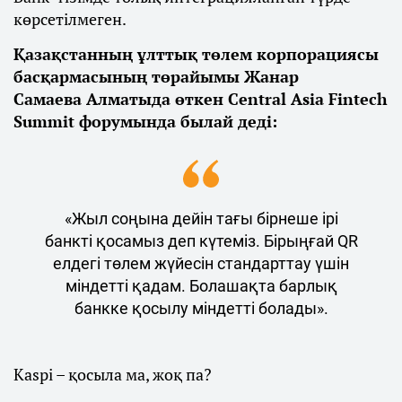
көрсетілмеген.
Қазақстанның ұлттық төлем корпорациясы
басқармасының төрайымы Жанар
Самаева Алматыда өткен Central Asia Fintech
Summit форумында былай деді:
«Жыл соңына дейін тағы бірнеше ірі
банкті қосамыз деп күтеміз. Бірыңғай QR
елдегі төлем жүйесін стандарттау үшін
міндетті қадам. Болашақта барлық
банкке қосылу міндетті болады».
Kaspi – қосыла ма, жоқ па?