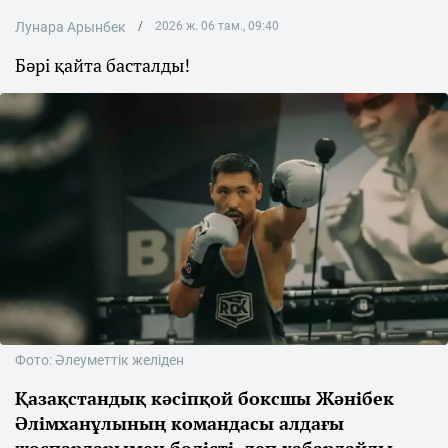
Лунара Арынбек
2026 ж. 06 там., 09:40
Бәрі қайта басталды!
Фото: Әлеуметтік желіден
Қазақстандық кәсіпқой боксшы Жәнібек
Әлімханұлының командасы алдағы