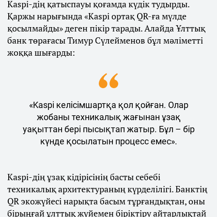
Kaspi-дің қатыспауы қоғамда күдік тудырды.
Қаржы нарығында «Kaspi ортақ QR-ға мүлде
қосылмайды» деген пікір тарады. Алайда Ұлттық
банк төрағасы Тимур Сүлейменов бұл мәліметті
жоққа шығарды:
«Kaspi келісімшартқа қол қойған. Олар
жобаны техникалық жағынан ұзақ
уақыттан бері пысықтап жатыр. Бұл – бір
күнде қосылатын процесс емес».
Kaspi-дің ұзақ кідірісінің басты себебі
техникалық архитектураның күрделілігі. Банктің
QR экожүйесі нарықта басым тұрғандықтан, оны
бірыңғай ұлттық жүйемен біріктіру айтарлықтай