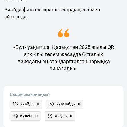
Алайда финтех сарапшылардың сөзімен
айтқанда:
«Бұл - уақытша. Қазақстан 2025 жылы QR
арқылы төлем жасауда Орталық
Азиядағы ең стандартталған нарыққа
айналады».
Сіздің реакцияңыз?
Ұнайды
0
Ұнамайды
0
Күлкілі
0
Ашулы
0