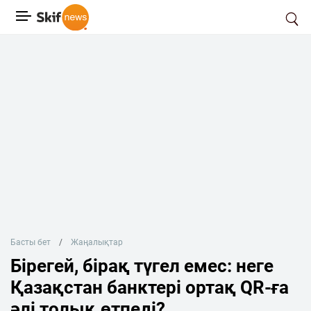
Басты бет
Жаңалықтар
Бірегей, бірақ түгел емес: неге
Қазақстан банктері ортақ QR-ға
әлі толық өтпеді?