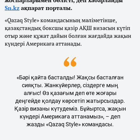
жоспарларымен бөлісті, деп хабарлайды
Sn.kz
ақпарат порталы.
«Qazaq Style» командасының мәліметінше,
қазақстандық боксшы қазір АҚШ визасын күтіп
отыр және құжат дайын болған жағдайда жақын
күндері Америкаға аттанады.
«Бәрі қайта басталды! Жақсы басталған
сияқты. Жанкүйерлер, сіздерге мың
алғыс! Өз қазағым деп өте жоғары
деңгейде қолдау көрсетіп жатырсыздар.
Қазір визаны күтудеміз. Бұйыртса, жақын
күндері Америкаға аттанамыз», – деп
жазды «Qazaq Style» командасы.