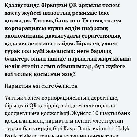
Қазақстанда бірыңғай QR арқылы төлем
жасау жүйесі пилоттық режимде іске
қосылды. Ұлттық банк пен Ұлттық төлем
корпорациясы мұны елдің цифрлық
экономиканы дамытудағы стратегиялық
қадамы деп сипаттайды. Бірақ ең үлкен
сұрақ сол күйі жауапсыз: неге барлық
банктер, оның ішінде нарықтың жартысына
иелік ететін алып ойыншылар, бұл жүйеге
әлі толық қосылған жоқ?
Нарықтың өзі екіге бөлінген
Ұлттық төлем корпорациясының дерегінше,
бірыңғай QR қазірдің өзінде миллиондаған
қолданушыға қолжетімді. Жүйеге 10 шақты банк
қосылғанымен, нарықтағы негізгі үлесті ұстап
тұрған банктердің бірі Kaspi Bank, екіншісі Halyk
Bank тізімде толық интеграцияланған түрде