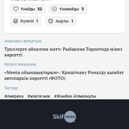
Ұнайды
52
Ұнамайды
5
Күлкілі
1
Ашулы
1
Алдыңғы жаңалық
Триллерге айналған матч: Рыбакина Торонтода мінез
көрсетті
Келесі жаңалық
«Менің ойыншықтарым»: Криштиану Роналду қымбат
автопаркін көрсетті (ФОТО)
Тегтер:
#Америка
#жекпе-жек
#Жәнібек Әлімханұлы