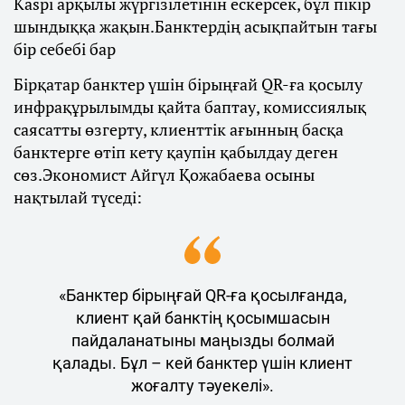
Kaspi арқылы жүргізілетінін ескерсек, бұл пікір
шындыққа жақын.Банктердің асықпайтын тағы
бір себебі бар
Бірқатар банктер үшін бірыңғай QR-ға қосылу
инфрақұрылымды қайта баптау, комиссиялық
саясатты өзгерту, клиенттік ағынның басқа
банктерге өтіп кету қаупін қабылдау деген
сөз.Экономист Айгүл Қожабаева осыны
нақтылай түседі:
«Банктер бірыңғай QR-ға қосылғанда,
клиент қай банктің қосымшасын
пайдаланатыны маңызды болмай
қалады. Бұл – кей банктер үшін клиент
жоғалту тәуекелі».