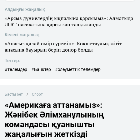
Алдыңғы жаңалық
«Арсыз дүниелердің ықпалына қарсымыз»: Алматыда
ЛГБТ насихатына қарсы заң талқыланды
Келесі жаңалық
«Анасыз қалай өмір сүремін»: Көкшетаулық жігіт
анасына бауырын беріп донор болды
Тегтер:
#төлемдер
#Банктер
#әлеуметтік төлемдер
Басты бет
Спорт
«Америкаға аттанамыз»:
Жәнібек Әлімханұлының
командасы қуанышты
жаңалығын жеткізді