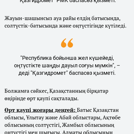
"Қазгидромет" РМК баспасөз қызметі.
Жауын-шашынсыз ауа райы елдің батысында,
солтүстік-батысында және оңтүстігінде күтіледі.
"Республика бойынша жел күшейеді,
оңтүстікте шаңды дауыл соғуы мүмкін", –
деді "Қазгидромет" баспасөз қызметі.
Болжамға сәйкес, Қазақстанның бірқатар
өңірінде өрт қаупі сақталады.
Өрт қаупі жоғары деңгей:
Батыс Қазақстан
облысы, Ұлытау және Абай облыстары, Ақтөбе
облысының солтүстігі, Жамбыл облысының
оңтүстігі мен шығысы, Алматы облысының