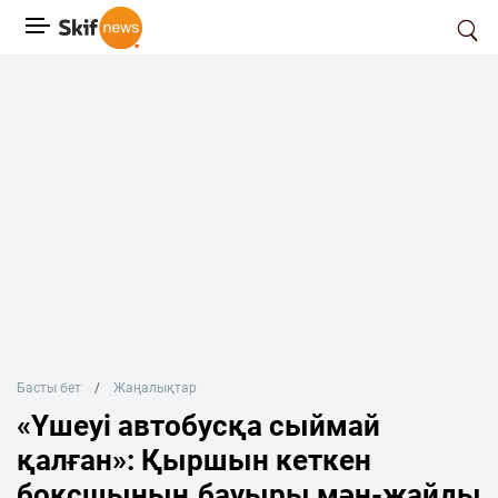
Басты бет
Жаңалықтар
«Үшеуі автобусқа сыймай
қалған»: Қыршын кеткен
боксшының бауыры мән-жайды