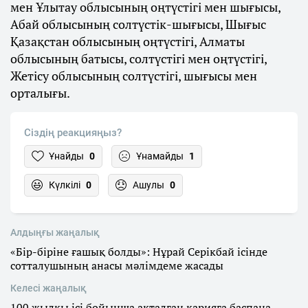
мен Ұлытау облысының оңтүстігі мен шығысы,
Абай облысының солтүстік-шығысы, Шығыс
Қазақстан облысының оңтүстігі, Алматы
облысының батысы, солтүстігі мен оңтүстігі,
Жетісу облысының солтүстігі, шығысы мен
орталығы.
Сіздің реакцияңыз?
Ұнайды
0
Ұнамайды
1
Күлкілі
0
Ашулы
0
Алдыңғы жаңалық
«Бір-біріне ғашық болды»: Нұрай Серікбай ісінде
сотталушының анасы мәлімдеме жасады
Келесі жаңалық
100 жылқы ісі бойынша ақталған қарияға баспана