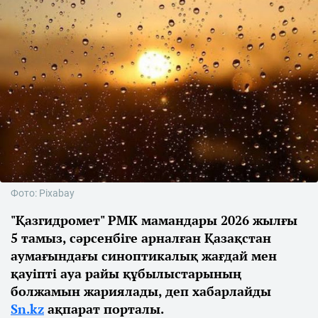
Фото: Pixabay
"Қазгидромет" РМК мамандары 2026 жылғы
5 тамыз, сәрсенбіге арналған Қазақстан
аумағындағы синоптикалық жағдай мен
қауіпті ауа райы құбылыстарының
болжамын жариялады, деп хабарлайды
Sn.kz
ақпарат порталы.