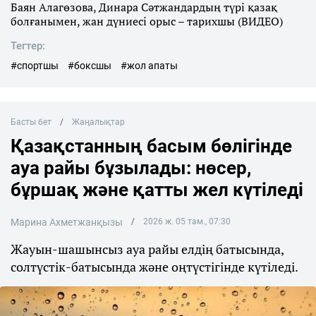
Баян Алагөзова, Динара Сәтжандардың түрі қазақ
болғанымен, жан дүниесі орыс – тарихшы (ВИДЕО)
Тегтер:
#спортшы
#боксшы
#жол апаты
Басты бет
Жаңалықтар
Қазақстанның басым бөлігінде
ауа райы бұзылады: нөсер,
бұршақ және қатты жел күтіледі
Марина Ахметжанқызы
2026 ж. 05 там., 07:30
Жауын-шашынсыз ауа райы елдің батысында,
солтүстік-батысында және оңтүстігінде күтіледі.