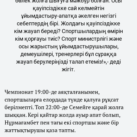
бөлек жолға шығуға мәжбүр болған. Осы
қауіпсіздікке сай келмейтін
ұйымдастыру-апатқа әкелген негізгі
себептердің бірі. Жолдағы қауіпсіздікке
кім жауап береді? Спортшылардың өмірін
кім қорғауы тиіс? Спорт министрлігі және
осы жарыстың ұйымдастырушылары,
демеушілері, тренерлері бұл сұраққа
жауап берулеріңізді талап етеміз!»,- деді
жігіт.
Чемпионат 19:00-де аяқталғанымен,
спортшыларға елордада түнде қалуға рұқсат
берілмепті. Топ 22:00-де Семейге қарай жолға
шыққан. Кері қайтар жолда ауыр апат болып,
Нұрмағамбет пен тағы екі спортшы және бір
жаттықтырушы қаза тапты.