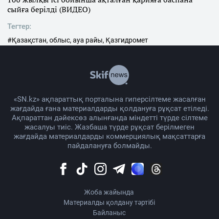
сыйға берілді (ВИДЕО)
Тегтер:
#Қазақстан, облыс, ауа райы, Қазгидромет
«SN.kz» ақпараттық порталына гиперсілтеме жасалған
жағдайда ғана материалдарды қолдануға рұқсат етіледі.
Ақпараттан дәйексөз алынғанда міндетті түрде сілтеме
жасалуы тиіс. Жазбаша түрде рұқсат берілмеген
жағдайда материалдарды коммерциялық мақсаттарға
пайдалануға болмайды.
Жоба жайында
Материалды қолдану тәртібі
Байланыс