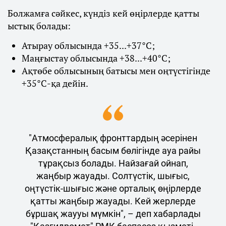
Болжамға сәйкес, күндіз кей өңірлерде қатты
ыстық болады:
Атырау облысында +35...+37°С;
Маңғыстау облысында +38...+40°С;
Ақтөбе облысының батысы мен оңтүстігінде
+35°С-қа дейін.
"Атмосфералық фронттардың әсерінен
Қазақстанның басым бөлігінде ауа райы
тұрақсыз болады. Найзағай ойнап,
жаңбыр жауады. Солтүстік, шығыс,
оңтүстік-шығыс және орталық өңірлерде
қатты жаңбыр жауады. Кей жерлерде
бұршақ жаууы мүмкін", – деп хабарлады