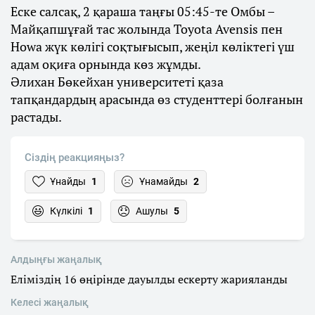
Еске салсақ, 2 қараша таңғы 05:45-те Омбы –
Майқапшұғай тас жолында Toyota Avensis пен
Howa жүк көлігі соқтығысып, жеңіл көліктегі үш
адам оқиға орнында көз жұмды.
Әлихан Бөкейхан университеті қаза
тапқандардың арасында өз студенттері болғанын
растады.
Сіздің реакцияңыз?
Ұнайды
1
Ұнамайды
2
Күлкілі
1
Ашулы
5
Алдыңғы жаңалық
Еліміздің 16 өңірінде дауылды ескерту жарияланды
Келесі жаңалық