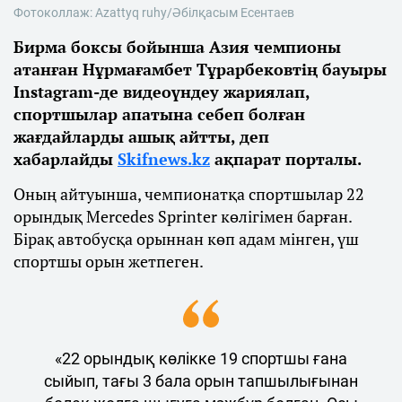
Фотоколлаж: Azattyq ruhy/Әбілқасым Есентаев
Бирма боксы бойынша Азия чемпионы
атанған Нұрмағамбет Тұрарбековтің бауыры
Instagram-де видеоүндеу жариялап,
спортшылар апатына себеп болған
жағдайларды ашық айтты, деп
хабарлайды
Skifnews.kz
ақпарат порталы.
Оның айтуынша, чемпионатқа спортшылар 22
орындық Mercedes Sprinter көлігімен барған.
Бірақ автобусқа орыннан көп адам мінген, үш
спортшы орын жетпеген.
«22 орындық көлікке 19 спортшы ғана
сыйып, тағы 3 бала орын тапшылығынан