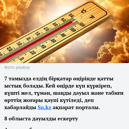
Фото: pixabay
7 тамызда елдің бірқатар өңірінде қатты
ыстық болады. Кей өңірде күн күркіреп,
күшті жел, тұман, шаңды дауыл және табиғи
өрттің жоғары қаупі күтіледі, деп
хабарлайды
Sn.kz
ақпарат порталы.
8 облыста дауылды ескерту