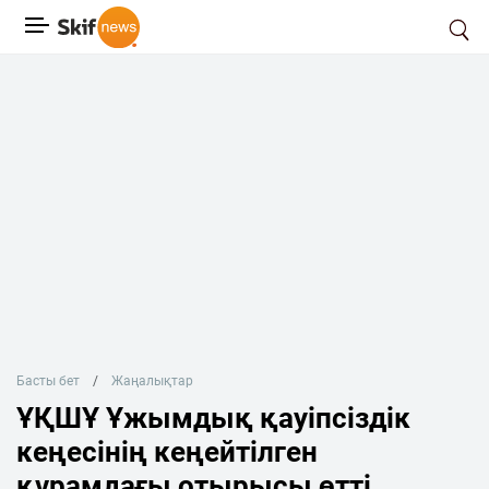
Басты бет
Жаңалықтар
ҰҚШҰ Ұжымдық қауіпсіздік
кеңесінің кеңейтілген
құрамдағы отырысы өтті