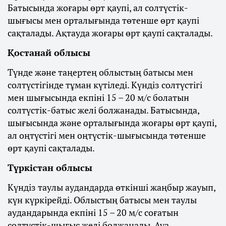
Батысында жоғары өрт қаупі, ал солтүстік-
шығысы мен орталығында төтенше өрт қаупі
сақталады. Ақтауда жоғары өрт қаупі сақталады.
Қостанай облысы
Түнде және таңертең облыстың батысы мен
солтүстігінде тұман күтіледі. Күндіз солтүстігі
мен шығысында екпіні 15 – 20 м/с болатын
солтүстік-батыс желі болжанады. Батысында,
шығысында және орталығында жоғары өрт қаупі,
ал оңтүстігі мен оңтүстік-шығысында төтенше
өрт қаупі сақталады.
Түркістан облысы
Күндіз таулы аудандарда өткінші жаңбыр жауып,
күн күркірейді. Облыстың батысы мен таулы
аудандарында екпіні 15 – 20 м/с соғатын
солтүстік-шығыс желі болжанады. Ауа