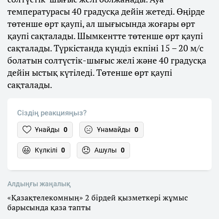
температурасы 40 градусқа дейін жетеді. Өңірде
төтенше өрт қаупі, ал шығысында жоғары өрт
қаупі сақталады. Шымкентте төтенше өрт қаупі
сақталады. Түркістанда күндіз екпіні 15 – 20 м/с
болатын солтүстік-шығыс желі және 40 градусқа
дейін ыстық күтіледі. Төтенше өрт қаупі
сақталады.
Сіздің реакцияңыз?
Ұнайды
0
Ұнамайды
0
Күлкілі
0
Ашулы
0
Алдыңғы жаңалық
«Қазақтелекомның» 2 бірдей қызметкері жұмыс
барысында қаза тапты