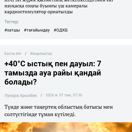
науқасқа соңғы буынғы үш камералы
кардиостимулятор орнатылды
Тегтер:
#хатшы
#тағайындау
#ОДКБ
Басты бет
Жаңалықтар
+40°C ыстық пен дауыл: 7
тамызда ауа райы қандай
болады?
Лунара Арынбек
2026 ж. 07 там., 07:30
Түнде және таңертең облыстың батысы мен
солтүстігінде тұман күтіледі.