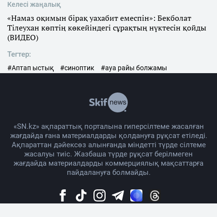
Келесі жаңалық
«Намаз оқимын бірақ уахабит емеспін»: Бекболат
Тілеухан көптің көкейіндегі сұрақтың нүктесін қойды
(ВИДЕО)
Тегтер:
#Аптап ыстық
#синоптик
#ауа райы болжамы
«SN.kz» ақпараттық порталына гиперсілтеме жасалған
жағдайда ғана материалдарды қолдануға рұқсат етіледі.
Ақпараттан дәйексөз алынғанда міндетті түрде сілтеме
жасалуы тиіс. Жазбаша түрде рұқсат берілмеген
жағдайда материалдарды коммерциялық мақсаттарға
пайдалануға болмайды.