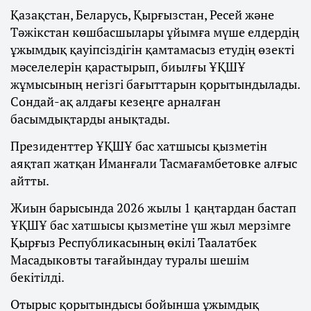
Қазақстан, Беларусь, Қырғызстан, Ресей және
Тәжікстан көшбасшылары ұйымға мүше елдердің
ұжымдық қауіпсіздігін қамтамасыз етудің өзекті
мәселелерін қарастырып, биылғы ҰҚШҰ
жұмысының негізгі бағыттарын қорытындылады.
Сондай-ақ алдағы кезеңге арналған
басымдықтарды анықтады.
Президенттер ҰҚШҰ бас хатшысы қызметін
аяқтап жатқан Иманғали Тасмағамбетовке алғыс
айтты.
Жиын барысында 2026 жылы 1 қаңтардан бастап
ҰҚШҰ бас хатшысы қызметіне үш жыл мерзімге
Қырғыз Республикасының өкілі Таалатбек
Масадыковты тағайындау туралы шешім
бекітілді.
Отырыс қорытындысы бойынша ұжымдық