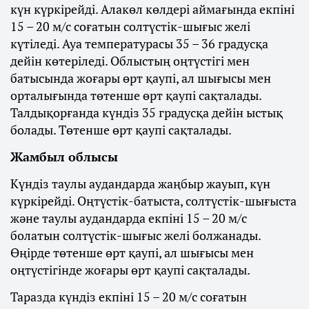
күн күркірейді. Алакөл көлдері аймағында екпіні
15 – 20 м/с соғатын солтүстік-шығыс желі
күтіледі. Ауа температурасы 35 – 36 градусқа
дейін көтеріледі. Облыстың оңтүстігі мен
батысында жоғары өрт қаупі, ал шығысы мен
орталығында төтенше өрт қаупі сақталады.
Талдықорғанда күндіз 35 градусқа дейін ыстық
болады. Төтенше өрт қаупі сақталады.
Жамбыл облысы
Күндіз таулы аудандарда жаңбыр жауып, күн
күркірейді. Оңтүстік-батыста, солтүстік-шығыста
және таулы аудандарда екпіні 15 – 20 м/с
болатын солтүстік-шығыс желі болжанады.
Өңірде төтенше өрт қаупі, ал шығысы мен
оңтүстігінде жоғары өрт қаупі сақталады.
Таразда күндіз екпіні 15 – 20 м/с соғатын