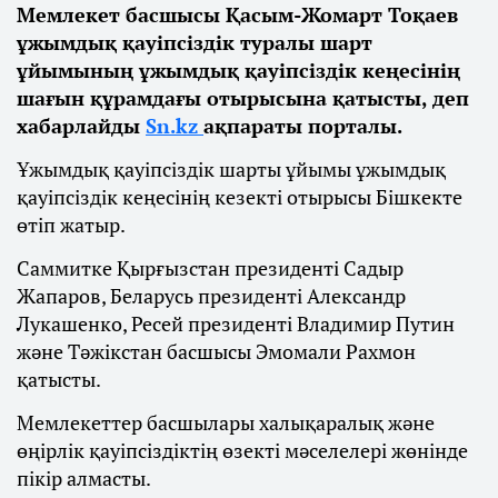
Мемлекет басшысы Қасым-Жомарт Тоқаев
ұжымдық қауіпсіздік туралы шарт
ұйымының ұжымдық қауіпсіздік кеңесінің
шағын құрамдағы отырысына қатысты, деп
хабарлайды
Sn.kz
ақпараты порталы.
Ұжымдық қауіпсіздік шарты ұйымы ұжымдық
қауіпсіздік кеңесінің кезекті отырысы Бішкекте
өтіп жатыр.
Саммитке Қырғызстан президенті Садыр
Жапаров, Беларусь президенті Александр
Лукашенко, Ресей президенті Владимир Путин
және Тәжікстан басшысы Эмомали Рахмон
қатысты.
Мемлекеттер басшылары халықаралық және
өңірлік қауіпсіздіктің өзекті мәселелері жөнінде
пікір алмасты.