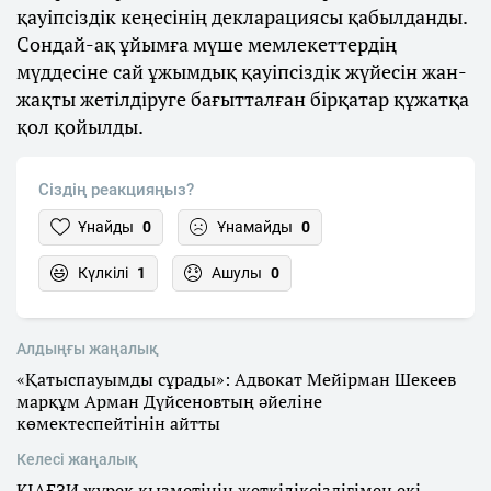
қауіпсіздік кеңесінің декларациясы қабылданды.
Сондай-ақ ұйымға мүше мемлекеттердің
мүддесіне сай ұжымдық қауіпсіздік жүйесін жан-
жақты жетілдіруге бағытталған бірқатар құжатқа
қол қойылды.
Сіздің реакцияңыз?
Ұнайды
0
Ұнамайды
0
Күлкілі
1
Ашулы
0
Алдыңғы жаңалық
«Қатыспауымды сұрады»: Адвокат Мейірман Шекеев
марқұм Арман Дүйсеновтың әйеліне
көмектеспейтінін айтты
Келесі жаңалық
КІАҒЗИ жүрек қызметінің жеткіліксіздігімен екі