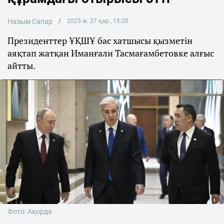
Назым Сапар
2025 ж. 27 қар., 15:20
Президенттер ҰҚШҰ бас хатшысы қызметін
аяқтап жатқан Иманғали Тасмағамбетовке алғыс
айтты.
Фото: Ақорда