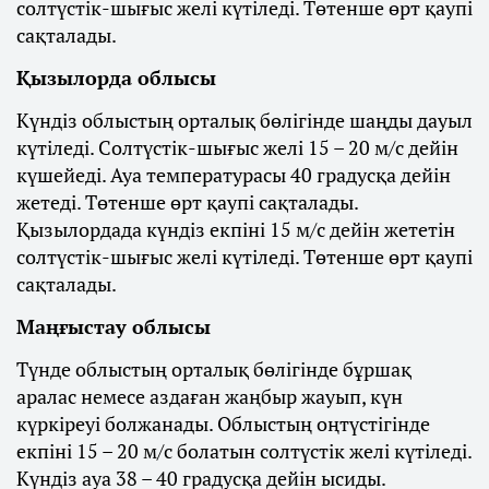
солтүстік-шығыс желі күтіледі. Төтенше өрт қаупі
сақталады.
Қызылорда облысы
Күндіз облыстың орталық бөлігінде шаңды дауыл
күтіледі. Солтүстік-шығыс желі 15 – 20 м/с дейін
күшейеді. Ауа температурасы 40 градусқа дейін
жетеді. Төтенше өрт қаупі сақталады.
Қызылордада күндіз екпіні 15 м/с дейін жететін
солтүстік-шығыс желі күтіледі. Төтенше өрт қаупі
сақталады.
Маңғыстау облысы
Түнде облыстың орталық бөлігінде бұршақ
аралас немесе аздаған жаңбыр жауып, күн
күркіреуі болжанады. Облыстың оңтүстігінде
екпіні 15 – 20 м/с болатын солтүстік желі күтіледі.
Күндіз ауа 38 – 40 градусқа дейін ысиды.