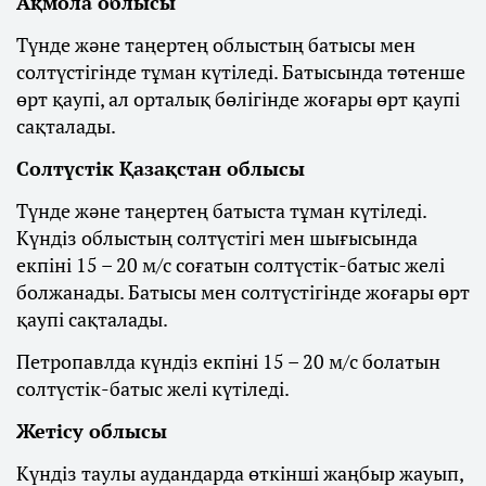
Ақмола облысы
Түнде және таңертең облыстың батысы мен
солтүстігінде тұман күтіледі. Батысында төтенше
өрт қаупі, ал орталық бөлігінде жоғары өрт қаупі
сақталады.
Солтүстік Қазақстан облысы
Түнде және таңертең батыста тұман күтіледі.
Күндіз облыстың солтүстігі мен шығысында
екпіні 15 – 20 м/с соғатын солтүстік-батыс желі
болжанады. Батысы мен солтүстігінде жоғары өрт
қаупі сақталады.
Петропавлда күндіз екпіні 15 – 20 м/с болатын
солтүстік-батыс желі күтіледі.
Жетісу облысы
Күндіз таулы аудандарда өткінші жаңбыр жауып,